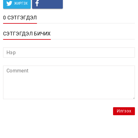
ЖИРГЭХ
0 СЭТГЭГДЭЛ
СЭТГЭГДЭЛ БИЧИХ
Илгээх