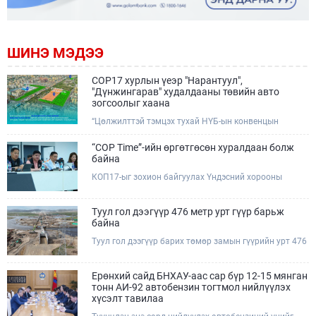
ШИНЭ МЭДЭЭ
COP17 хурлын үеэр "Нарантуул",
"Дүнжингарав" худалдааны төвийн авто
зогсоолыг хаана
“Цөлжилттэй тэмцэх тухай НҮБ-ын конвенцын
Талуудын 17 дугаар Бага хурал (COP17)” наймдугаар
сарын 17-28-ны өдрүүдэд Улаанбаатар хотод зохион
“COP Time”-ийн өргөтгөсөн хуралдаан болж
байгуулагдана.Хурлын үеэр Нарантуул, Дүнжингарав
байна
худалдааны төвүүдийн авто зогсоолыг түр хааж,
КОП17-ыг зохион байгуулах Үндэсний хорооны
тухайн чиглэлд нийтийн тээврийн хүртээмжийг
Ажлын албанаас хурлын бэлтгэл ажлын явц, уялдаа
нэмэгдүүлнэ.
холбоог хангах хүрээнд Бямба гараг бүр “COP Time”
дотоод хуралдааныг тогтмол зохион байгуулж ирсэн
Туул гол дээгүүр 476 метр урт гүүр барьж
билээ.Өнөөдөр “COP Time”-ийн сүүлийн хуралдааныг
байна
өргөтгөсөн хэлбэрээр зохион байгуулж байгаа
Туул гол дээгүүр барих төмөр замын гүүрийн урт 476
бөгөөд үүнд Үндэсний хорооны дэргэдэх дэд
метр бөгөөд барилгын ажил ид өрнөж байна.Энэ
хороодын гишүүд оролцож байна.
хэсэгт баригдах бетонон гүүр нь төмөр замын
хөдөлгөөнийг найдвартай, тасралтгүй нэвтрүүлэх
Ерөнхий сайд БНХАУ-аас сар бүр 12-15 мянган
чухал байгууламж бөгөөд уг ажлыг "Очирням" ХХК,
тонн АИ-92 автобензин тогтмол нийлүүлэх
"Тэргүүн саруул зам" ХХК, "Хотгорзам" ХХК зэрэг
хүсэлт тавилаа
таван компани гүйцэтгэж байна.