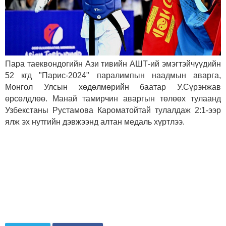
Пара таеквондогийн Ази тивийн АШТ-ий эмэгтэйчүүдийн
52 кгд "Парис-2024" паралимпын наадмын аварга,
Монгол Улсын хөдөлмөрийн баатар У.Сүрэнжав
өрсөлдлөө.
Манай тамирчин аваргын төлөөх тулаанд
Узбекстаны Рустамова Кароматойтай тулалдаж 2:1-ээр
ялж эх нутгийн дэвжээнд алтан медаль хүртлээ.