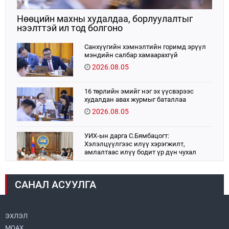
Нөөцийн махны худалдаа, борлуулалтыг
нээлттэй ил тод болгоно
Санхүүгийн хэмнэлтийн горимд эрүүл
мэндийн салбар хамаарахгүй
2026.08.05
16 төрлийн эмийг нэг эх үүсвэрээс
худалдан авах журмыг баталлаа
2026.08.05
УИХ-ын дарга С.Бямбацогт:
Хэлэлцүүлгээс илүү хэрэгжилт,
амлалтаас илүү бодит үр дүн чухал
2026.08.04
САНАЛ АСУУЛГА
Монголбанк 7 дугаар сард 1,439.2 кг үнэт
металл худалдан авлаа
2026.08.05
ЭХЛЭЛ
МОАХ
Монгол Улс “COP17”-д “Тал хээрийн