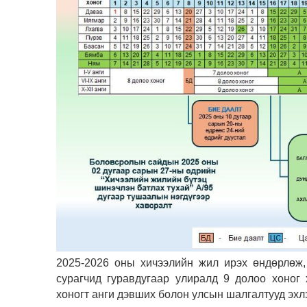
2025-2026 оны хичээлийн жил ирэх өндөрлөж,
сурагчид гуравдугаар улиралд 9 долоо хоног
хоногт анги дэвших болон улсын шалгалтууд эхл