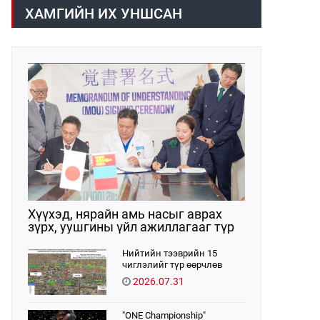
/02:30 цагт/ 7 вагон буюу 420 тонн
газраас танилцууллаа.
ХАМГИЙН ИХ УНШСАН
АИ-92 автобензин орж иржээ.
Хүүхэд, нярайн амь насыг аврах
зүрх, уушгины үйл ажиллагааг түр
орлон дэмжих ЭКМО технологийг
ЭХЭМҮТ-д нэвтрүүлнэ
Нийтийн тээврийн 15
чиглэлийг түр өөрчлөв
2026.07.31
"ONE Championship"