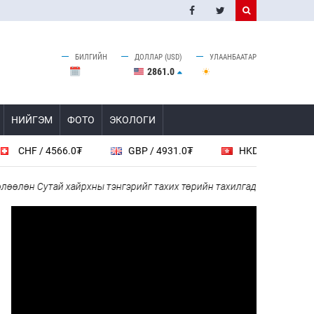
БИЛГИЙН
ДОЛЛАР (USD)
УЛААНБААТАР
2861.0
НИЙГЭМ
ФОТО
ЭКОЛОГИ
/ 4566.0₮
GBP / 4931.0₮
HKD / 461.6₮
CA
 Сутай хайрхны тэнгэрийг тахих төрийн тахилгад оролцлоо
“Х