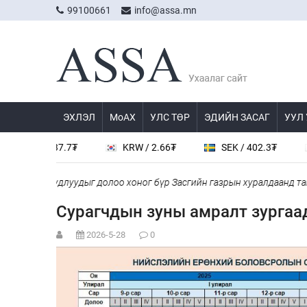
99100661
info@assa.mn
ЭХЛЭЛ
МоАХ
УЛС ТӨР
ЭДИЙН ЗАСАГ
УУЛ
 / 537.7₮
KRW / 2.66₮
SEK / 402.3₮
JPY /
й асуудлуудыг долоо хоног бүр Засгийн газрын хуралдаанд танилцу
Сурагчдын зуны амралт зургаа
2026-5-28
0