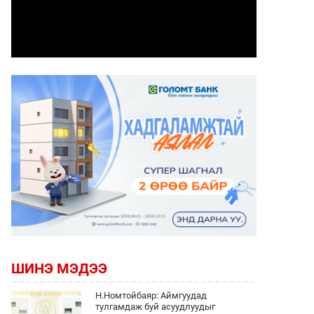
ШИНЭ МЭДЭЭ
Н.Номтойбаяр: Аймгуудад
тулгамдаж буй асуудлуудыг