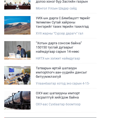
долоо хоног бүр Засгийн газрын
хуралдаанд танилцуулж,
Монгол Улсын Шадар сайд
шийдвэрлүүлнэ
Н.Номтойбаяр өнөөдөр Өмнөговь,
Дундговь аймагт ажиллалаа.
УИХ-ын дарга С.Бямбацогт төрийг
Ерөнхий сайдын 10 дугаар албан
төлөөлөн Сутай хайрхны
даалгавар, Улсын Онцгой комиссын
тэнгэрийг тахих төрийн тахилгад
даргын 3 дугаар тушаалын хүрээнд
оролцлоо
XVII жарны “Сүрээр дарагч” гал
Өмнөговь аймагт байгаль орчин,
морин жилийн зуны адаг хөхөгчин
уул уурхайн 358 зөрчил илрүүлж,
хонь сарын 23-ны өлзий
200 гаруйг нь арилгуулаад байна.
“Хотын дарга сонсож байна”
дэмбэрэлтэй өдөр /2026.08.06/
150150 тусгай дугаарыг
Сутай хайрхны тэнгэрийг тайх
наймдугаар сарын 14-нөөс
төрийн тахилга боллоо.
ажиллуулж эхэлнэ
НИТХ-ын ээлжит наймдугаар
хуралдаан болж байна. Өнөөдрийн
хуралдаанаар нийслэлийн нутгийн
Татварын өртэй шатахуун
захиргааны байгууллага, албан
импортлогч аан-үүдийн дансыг
тушаалтанд 2025, 2026 оны эхний
битүүмжлэхгүй
хагас жилийн байдлаар иргэдээс
Улаанбаатар хотод энэ сарын 4-15-
ирсэн өргөдөл, гомдлын
ны өдрийг хүртэл тэгш, сондгой
шийдвэрлэлтийн тайлан
дугаарын зохицуулалтаар нэг удаа
мэдээллийг сонслоо.
ОХУ-аас шатахууны импорт
50,000 төгрөгт автобензин олгож
тасралтгүй хийгдэж байна
буй. Эхний үр дүнд, шатахуун түгээх
ОХУ-аас Сүхбаатар боомтоор
станцуудын өдрийн борлуулалт
импортоор орж ирсэн шатахууны
хоёр дахин буурч нэг машиныг
мэдээллийг хүргэж байна.
цэнэглэх хурд нэмэгдсэн болохыг
Наймдугаар сарын 06-ны өдөр
Ашигт малтмал, газрын тосны