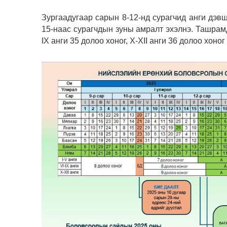
Зургаадугаар сарын 8-12-нд сурагчид анги дэвш
15-наас сурагчдын зуны амралт эхэлнэ. Ташрамд 
IX анги 35 долоо хоног, Х-ХII анги 36 долоо хоно