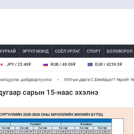
 УУРХАЙ
ЭРҮҮЛ МЭНД
СОЁЛ УРЛАГ
СПОРТ
БОЛОВСРОЛ
 23.48₮
RUB / 49.09₮
EUR / 4239.0₮
CHF 
улж, шийдвэрлүүлнэ
УИХ-ын дарга С.Бямбацогт төрийг төлөөлөн
дугаар сарын 15-наас эхэлнэ