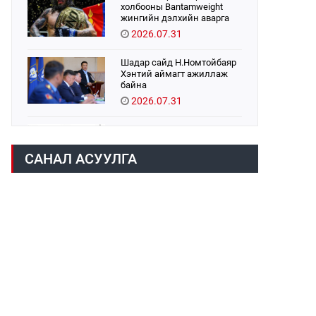
холбооны Bantamweight
жингийн дэлхийн аварга
Б.Энх-Оргил аваргын бүс
2026.07.31
хамгаалах тулаанаа
өнөөдөр хийнэ.
Шадар сайд Н.Номтойбаяр
Хэнтий аймагт ажиллаж
байна
2026.07.31
Авто зам шинээр барина
2026.07.31
САНАЛ АСУУЛГА
Хөвсгөл нуурын их
цэвэрлэгээний аяны
хүрээнд 301 тонн хог
хаягдлыг төвлөрүүлжээ
2026.07.31
ЦАНХИЙН ЗҮҮН УУРХАЙН
ГЭРЭЭТ КОМПАНИУДАД
ХӨНДЛӨНГИЙН АУДИТ
ХИЙВ
2026.07.31