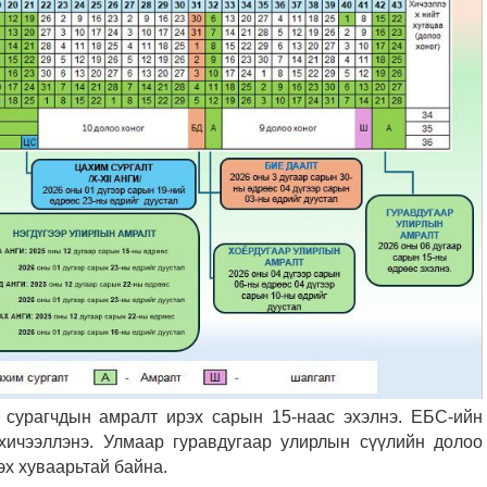
 сурагчдын амралт ирэх сарын 15-наас эхэлнэ. ЕБС-ийн
 хичээллэнэ. Улмаар гуравдугаар улирлын сүүлийн долоо
эх хуваарьтай байна.