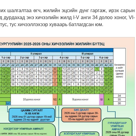
их шалгалтаа өгч, жилийн эцсийн дүнг гаргаж, ирэх сарын
дурдахад энэ хичээлийн жилд I-V анги 34 долоо хоног, VI-
г тус, тус хичээллэхээр хуваарь батлагдсан юм.