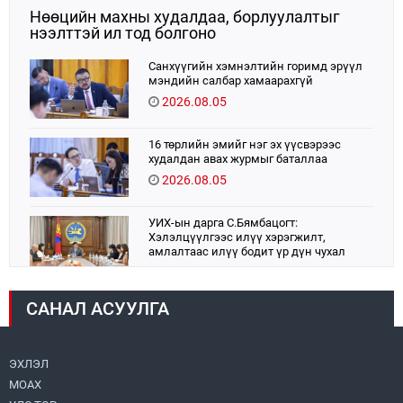
Нөөцийн махны худалдаа, борлуулалтыг
нээлттэй ил тод болгоно
Санхүүгийн хэмнэлтийн горимд эрүүл
мэндийн салбар хамаарахгүй
2026.08.05
16 төрлийн эмийг нэг эх үүсвэрээс
худалдан авах журмыг баталлаа
2026.08.05
УИХ-ын дарга С.Бямбацогт:
Хэлэлцүүлгээс илүү хэрэгжилт,
амлалтаас илүү бодит үр дүн чухал
2026.08.04
САНАЛ АСУУЛГА
Монголбанк 7 дугаар сард 1,439.2 кг үнэт
металл худалдан авлаа
2026.08.05
ЭХЛЭЛ
МОАХ
Монгол Улс “COP17”-д “Тал хээрийн
төлөвлөгөө”-гөө танилцуулна