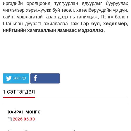
иргэдийн оролцоонд тулгуурлан ядуурлыг бууруулах
чиглэлээр хэрэгжүүлж буй төсөл, хөтөлбөрүүдийн үр дүн,
сайн туршлагатай газар дээр нь танилцаж, Пэнгү болон
Шаньяан дүүрэгт ажиллалаа
гэж Гэр бүл, хөдөлмөр,
нийгмийн хамгааллын яамнаас мэдээллээ.
ЖИРГЭХ
1 СЭТГЭГДЭЛ
ХАЙРАН МӨНГӨ
2026.05.30