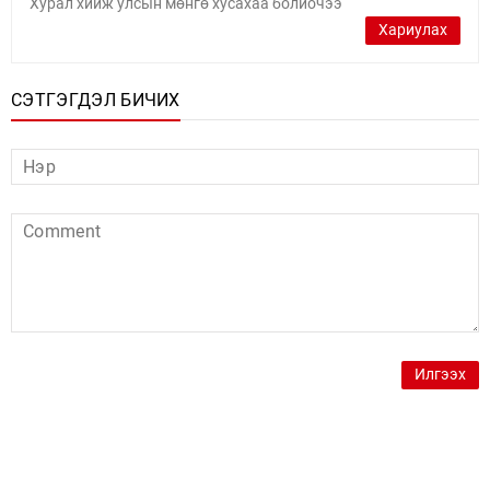
Хурал хийж улсын мөнгө хусахаа болиочээ
Хариулах
СЭТГЭГДЭЛ БИЧИХ
Илгээх