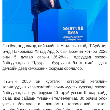
Гэр бүл, хөдөлмөр, нийгмийн хамгааллын сайд Т.Аубакир
Бүгд Найрамдах Хятад Ард Улсын Бээжин хотноо 2026
оны 5 дугаар сарын 26-28-ны өдрүүдэд зохион
байгуулагдсан “Ядуурлыг бууруулах ба хөгжил” сэдэвт
дэлхийн дээд хэмжээний форумд оролцлоо.
НҮБ-ын 2030 он хүртэлх Тогтвортой хөгжлийн
зорилтуудын хэрэгжилтийг эрчимжүүлэх хүрээнд зохион
байгуулагдсан тус форумд 40 гаруй улсын Шадар сайд,
сайд, дэд сайдын түвшний төлөөлөгчид, 30 орчим олон
улсын байгууллага, дипломат төлөөлөгчийн газар,
төрийн болон хувийн хэвшлийн байгууллагууд, эрдэмтэн