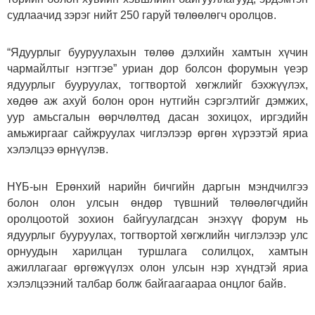
судлаачид зэрэг нийт 250 гаруй төлөөлөгч оролцов.
“Ядуурлыг бууруулахын төлөө дэлхийн хамтын хүчин
чармайлтыг нэгтгэе” уриан дор болсон форумын үеэр
ядуурлыг бууруулах, тогтвортой хөгжлийг бэхжүүлэх,
хөдөө аж ахуй болон орон нутгийн сэргэлтийг дэмжих,
уур амьсгалын өөрчлөлтөд дасан зохицох, иргэдийн
амьжиргааг сайжруулах чиглэлээр өргөн хүрээтэй яриа
хэлэлцээ өрнүүлэв.
НҮБ-ын Ерөнхий нарийн бичгийн даргын мэндчилгээ
болон олон улсын өндөр түвшний төлөөлөгчдийн
оролцоотой зохион байгуулагдсан энэхүү форум нь
ядуурлыг бууруулах, тогтвортой хөгжлийн чиглэлээр улс
орнуудын харилцан туршлага солилцох, хамтын
ажиллагааг өргөжүүлэх олон улсын нэр хүндтэй яриа
хэлэлцээний талбар болж байгаагаараа онцлог байв.