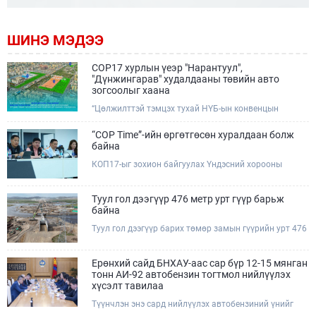
ШИНЭ МЭДЭЭ
COP17 хурлын үеэр "Нарантуул",
"Дүнжингарав" худалдааны төвийн авто
зогсоолыг хаана
“Цөлжилттэй тэмцэх тухай НҮБ-ын конвенцын
Талуудын 17 дугаар Бага хурал (COP17)” наймдугаар
сарын 17-28-ны өдрүүдэд Улаанбаатар хотод зохион
“COP Time”-ийн өргөтгөсөн хуралдаан болж
байгуулагдана.Хурлын үеэр Нарантуул, Дүнжингарав
байна
худалдааны төвүүдийн авто зогсоолыг түр хааж,
КОП17-ыг зохион байгуулах Үндэсний хорооны
тухайн чиглэлд нийтийн тээврийн хүртээмжийг
Ажлын албанаас хурлын бэлтгэл ажлын явц, уялдаа
нэмэгдүүлнэ.
холбоог хангах хүрээнд Бямба гараг бүр “COP Time”
дотоод хуралдааныг тогтмол зохион байгуулж ирсэн
Туул гол дээгүүр 476 метр урт гүүр барьж
билээ.Өнөөдөр “COP Time”-ийн сүүлийн хуралдааныг
байна
өргөтгөсөн хэлбэрээр зохион байгуулж байгаа
Туул гол дээгүүр барих төмөр замын гүүрийн урт 476
бөгөөд үүнд Үндэсний хорооны дэргэдэх дэд
метр бөгөөд барилгын ажил ид өрнөж байна.Энэ
хороодын гишүүд оролцож байна.
хэсэгт баригдах бетонон гүүр нь төмөр замын
хөдөлгөөнийг найдвартай, тасралтгүй нэвтрүүлэх
Ерөнхий сайд БНХАУ-аас сар бүр 12-15 мянган
чухал байгууламж бөгөөд уг ажлыг "Очирням" ХХК,
тонн АИ-92 автобензин тогтмол нийлүүлэх
"Тэргүүн саруул зам" ХХК, "Хотгорзам" ХХК зэрэг
хүсэлт тавилаа
таван компани гүйцэтгэж байна.
Түүнчлэн энэ сард нийлүүлэх автобензиний үнийг
олон улсын зах зээлийн ханшаас өндөр, үнийг