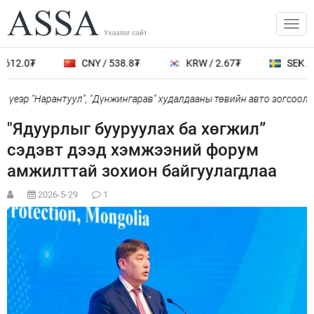
612.0₮
CNY / 538.8₮
KRW / 2.67₮
SEK / 4
үеэр "Нарантуул", "Дүнжингарав" худалдааны төвийн авто зогсоолыг
"Ядуурлыг бууруулах ба хөгжил”
сэдэвт дээд хэмжээний форум
амжилттай зохион байгуулагдлаа
2026-5-29
1