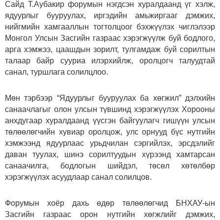
Сайд Т.Аубакир форумын нэгдсэн хуралдаанд үг хэлж,
ядуурлыг бууруулах, иргэдийн амьжиргааг дэмжих,
нийгмийн хамгааллын тогтолцоог бэхжүүлэх чиглэлээр
Монгол Улсын Засгийн газраас хэрэгжүүлж буй бодлого,
арга хэмжээ, цаашдын зорилт, тулгамдаж буй сорилтын
талаар байр сууриа илэрхийлж, оролцогч талуудтай
санал, туршлага солилцлоо.
Мөн тэрбээр “Ядуурлыг бууруулах ба хөгжил” дэлхийн
санаачлагыг олон улсын түвшинд хэрэгжүүлэх Хорооны
анхдугаар хуралдаанд үүсгэн байгуулагч гишүүн улсын
төлөөлөгчийн хувиар оролцож, улс орнууд бүс нутгийн
хэмжээнд ядуурлаас урьдчилан сэргийлэх, эрсдэлийг
даван туулах, шинэ сорилтуудын хүрээнд хамтарсан
санаачилга, бодлогын шийдэл, төсөл хөтөлбөр
хэрэгжүүлэх асуудлаар санал солилцов.
Форумын хоёр дахь өдөр төлөөлөгчид БНХАУ-ын
Засгийн газраас орон нутгийн хөгжлийг дэмжих,