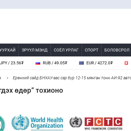
 УУРХАЙ
ЭРҮҮЛ МЭНД
СОЁЛ УРЛАГ
СПОРТ
БОЛОВСРОЛ
23.56₮
RUB / 49.05₮
EUR / 4272.0₮
CHF /
Ерөнхий сайд БНХАУ-аас сар бүр 12-15 мянган тонн АИ-92 автобен
гдэх өдөр” тохионо