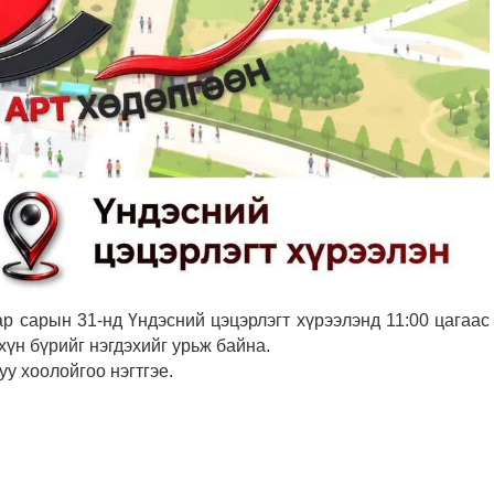
р сарын 31-нд Үндэсний цэцэрлэгт хүрээлэнд 11:00 цагаас
хүн бүрийг нэгдэхийг урьж байна.
уу хоолойгоо нэгтгэе.