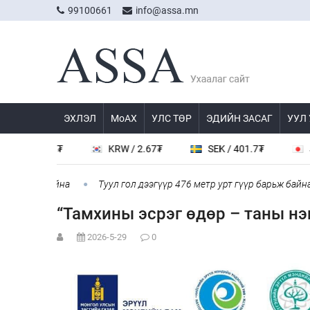
99100661
info@assa.mn
ЭХЛЭЛ
МоАХ
УЛС ТӨР
ЭДИЙН ЗАСАГ
УУЛ
 538.8₮
KRW / 2.67₮
SEK / 401.7₮
JPY / 
болж байна
Туул гол дээгүүр 476 метр урт гүүр барьж байна
“Тамхины эсрэг өдөр – таны нэ
2026-5-29
0