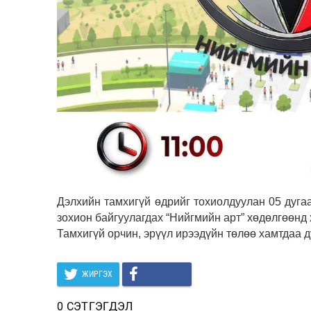
Дэлхийн тамхигүй өдрийг тохиолдуулан 05 дугаа
зохион байгуулагдах “Нийгмийн арт” хөдөлгөөнд 
Тамхигүй орчин, эрүүл ирээдүйн төлөө хамтдаа д
ЖИРГЭХ
0 СЭТГЭГДЭЛ