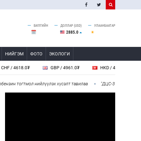
БИЛГИЙН
ДОЛЛАР (USD)
УЛААНБААТАР
2885.0
НИЙГЭМ
ФОТО
ЭКОЛОГИ
 4618.0₮
GBP / 4961.0₮
HKD / 462.1₮
CAD
зин тогтмол нийлүүлэх хүсэлт тавилаа
"ДЦС-3” ТӨХК-ийн нэн ш