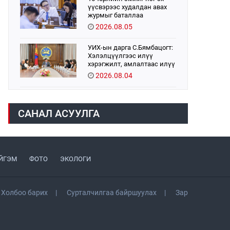
үүсвэрээс худалдан авах
журмыг баталлаа
2026.08.05
УИХ-ын дарга С.Бямбацогт:
Хэлэлцүүлгээс илүү
хэрэгжилт, амлалтаас илүү
бодит үр дүн чухал
2026.08.04
Монголбанк 7 дугаар сард
1,439.2 кг үнэт металл
САНАЛ АСУУЛГА
худалдан авлаа
2026.08.05
Монгол Улс “COP17”-д “Тал
хээрийн төлөвлөгөө”-гөө
ЙГЭМ
ФОТО
ЭКОЛОГИ
танилцуулна
2026.08.05
Холбоо барих
Сурталчилгаа байршуулах
Зар
Нийслэлийн Засаг дарга
бөгөөд Улаанбаатар хотын
Захирагч Б.Пүрэвдагва ХУД-
ийн 12,13, 14-р хорооны үер,
2026.08.04
усны эрсдэлтэй цэгүүдэд