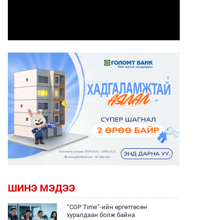
ШИНЭ МЭДЭЭ
“COP Time”-ийн өргөтгөсөн
хуралдаан болж байна