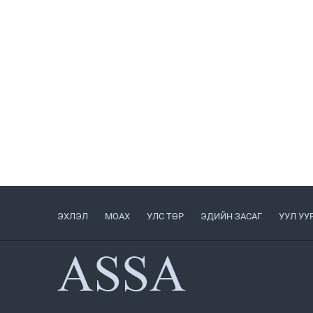
ЭХЛЭЛ
МОАХ
УЛС ТӨР
ЭДИЙН ЗАСАГ
УУЛ УУ