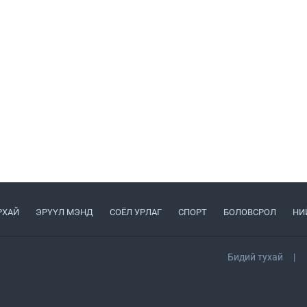
РХАЙ
ЭРҮҮЛ МЭНД
СОЁЛ УРЛАГ
СПОРТ
БОЛОВСРОЛ
НИ
Бидий тухай