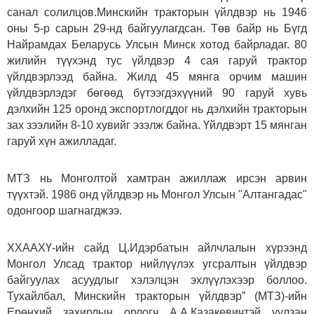
санал солилцов.Минскийн тракторын үйлдвэр нь 1946
оны 5-р сарын 29-нд байгуулагдсан. Төв байр нь Бүгд
Найрамдах Беларусь Улсын Минск хотод байрладаг. 80
жилийн түүхэнд тус үйлдвэр 4 сая гаруй трактор
үйлдвэрлээд байна. Жилд 45 мянга орчим машин
үйлдвэрлэдэг бөгөөд бүтээгдэхүүний 90 гаруй хувь
дэлхийн 125 оронд экспортлогддог нь дэлхийн тракторын
зах зээлийн 8-10 хувийг эзэлж байна. Үйлдвэрт 15 мянган
гаруй хүн ажилладаг.
МТЗ нь Монголтой хамтран ажиллаж ирсэн арвин
түүхтэй. 1986 онд үйлдвэр нь Монгол Улсын "Алтангадас"
одонгоор шагнагджээ.
ХХААХҮ-ийн сайд Ц.Идэрбатын айлчлалын хүрээнд
Монгол Улсад трактор нийлүүлэх угсралтын үйлдвэр
байгуулах асуудлыг хэлэлцэн эхлүүлэхээр боллоо.
Тухайлбал, Минскийн тракторын үйлдвэр” (МТЗ)-ийн
Ерөнхий захирлын орлогч А.А.Казакевичтэй уулзан