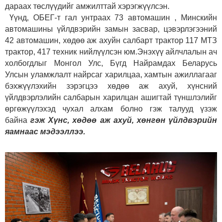
дараах төслүүдийг амжилттай хэрэгжүүлсэн.
Үүнд, ОБЕГ-т гал унтраах 73 автомашин , Минскийн
автомашины үйлдвэрийн замын засвар, цэвэрлэгээний
42 автомашин, хөдөө аж ахуйн салбарт трактор 117 МТЗ
трактор, 417 техник нийлүүлсэн юм.Энэхүү айлчлалын ач
холбогдлыг Монгол Улс, Бүгд Найрамдах Беларусь
Улсын уламжлалт найрсаг харилцаа, хамтын ажиллагааг
бэхжүүлэхийн зэрэгцээ хөдөө аж ахуй, хүнсний
үйлдвэрлэлийн салбарын харилцан ашигтай түншлэлийг
өргөжүүлэхэд чухал алхам болно гэж талууд үзэж
байна
гэж Хүнс, хөдөө аж ахуй, хөнгөн үйлдвэрийн
яамнаас мэдээллээ.