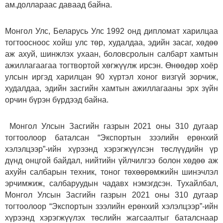
ам.доллараас даваад байна.
Монгол Улс, Беларусь Улс 1992 онд дипломат харилцаа
тогтоосноос хойш улс төр, худалдаа, эдийн засаг, хөдөө
аж ахуй, шинжлэх ухаан, боловсролын салбарт хамтын
ажиллагаагаа тогтвортой хөгжүүлж ирсэн. Өнөөдөр хоёр
улсын иргэд харилцан 90 хүртэл хоног визгүй зорчиж,
худалдаа, эдийн засгийн хамтын ажиллагааны эрх зүйн
орчин бүрэн бүрдээд байна.
Монгол Улсын Засгийн газрын 2021 оны 310 дугаар
тогтоолоор баталсан “Экспортын зээлийн ерөнхий
хэлэлцээр”-ийн хүрээнд хэрэгжүүлсэн төслүүдийн үр
дүнд онцгой байдал, нийтийн үйлчилгээ болон хөдөө аж
ахуйн салбарын техник, тоног төхөөрөмжийн шинэчлэл
эрчимжиж, салбаруудын чадавх нэмэгдсэн. Тухайлбал,
Монгол Улсын Засгийн газрын 2021 оны 310 дугаар
тогтоолоор “Экспортын зээлийн ерөнхий хэлэлцээр”-ийн
хүрээнд хэрэгжүүлэх төслийн жагсаалтыг баталснаар