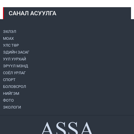
2026.08.04
САНАЛ АСУУЛГА
Монголбанк 7 дугаар сард 1,439.2 кг үнэт
металл худалдан авлаа
2026.08.05
ЭХЛЭЛ
МОАХ
Монгол Улс “COP17”-д “Тал хээрийн
төлөвлөгөө”-гөө танилцуулна
УЛС ТӨР
2026.08.05
ЭДИЙН ЗАСАГ
УУЛ УУРХАЙ
Нийслэлийн Засаг дарга бөгөөд
ЭРҮҮЛ МЭНД
Улаанбаатар хотын Захирагч
СОЁЛ УРЛАГ
Б.Пүрэвдагва ХУД-ийн 12,13, 14-р
хорооны үер, усны эрсдэлтэй цэгүүдэд
СПОРТ
2026.08.04
ажиллалаа
БОЛОВСРОЛ
НИЙГЭМ
УИХ-ын асуулгын цагийг гурван удаа
зохион байгуулж, гишүүдийн асуултыг
ФОТО
Ерөнхий сайдад хүргүүлж, цахим
ЭКОЛОГИ
хуудаст байршуулжээ
2026.08.04
Улаанбаатарт өдөртөө 28 хэм дулаан
2026.08.04