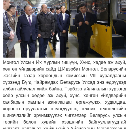
Монгол Улсын Их Хурлын гишүүн, Хүнс, хөдөө аж ахуй,
хөнгөн үйлдвэрийн сайд Ц.Идэрбат Монгол, Беларусийн
Засгийн газар хороондын комиссын VIII хуралдааны
хүрээнд Бүгд Найрамдах Беларусь Улсад энэ өдрүүдэд
албан айлчлал хийж байна. Тэрбээр айлчлалын хүрээнд
хоёр улсын хөдөө аж ахуй, хүнс, хөнгөн үйлдвэрийн
салбарын хамтын ажиллагааг өргөжүүлэх, худалдаа,
хөрөнгө оруулалтыг нэмэгдүүлэх, техник, технологийн
шинэчлэлийг эрчимжүүлэх чиглэлээр Беларусь улсын
төрийн болон хувийн хэвшлийн байгууллагуудтай
уулзалт, хэлэлцээ хийж байна.Айлчлалын бүрэлдэхүүнд