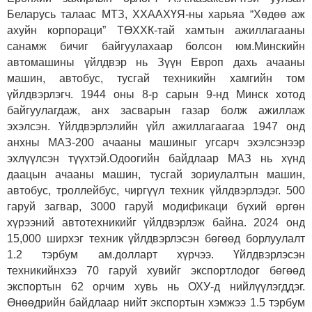
Беларусь талаас МТЗ, ХХААХҮЯ-ны харьяа “Хөдөө аж
ахуйн корпораци” ТӨХХК-тай хамтын ажиллагааны
санамж бичиг байгуулахаар болсон юм.Минскийн
автомашины үйлдвэр нь Зүүн Европ дахь ачааны
машин, автобус, тусгай техникийн хамгийн том
үйлдвэрлэгч. 1944 оны 8-р сарын 9-нд Минск хотод
байгуулагдаж, анх засварын газар болж ажиллаж
эхэлсэн. Үйлдвэрлэлийн үйл ажиллагаагаа 1947 онд
анхны МАЗ-200 ачааны машиныг угсарч эхэлсэнээр
эхлүүлсэн түүхтэй.Одоогийн байдлаар МАЗ нь хүнд
даацын ачааны машин, тусгай зориулалтын машин,
автобус, троллейбус, чиргүүл техник үйлдвэрлэдэг. 500
гаруй загвар, 3000 гаруй модификаци бүхий өргөн
хүрээний автотехникийг үйлдвэрлэж байна. 2024 онд
15,000 ширхэг техник үйлдвэрлэсэн бөгөөд борлуулалт
1.2 тэрбум ам.долларт хүрчээ. Үйлдвэрлэсэн
техникийнхээ 70 гаруй хувийг экспортлодог бөгөөд
экспортын 62 орчим хувь нь ОХУ-д нийлүүлэгддэг.
Өнөөдрийн байдлаар нийт экспортын хэмжээ 1.5 тэрбум