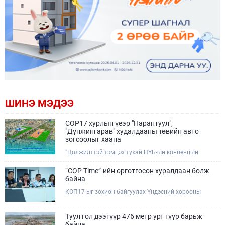
ШИНЭ МЭДЭЭ
COP17 хурлын үеэр "Нарантуул",
"Дүнжингарав" худалдааны төвийн авто
зогсоолыг хаана
“Цөлжилттэй тэмцэх тухай НҮБ-ын конвенцын
Талуудын 17 дугаар Бага хурал (COP17)” наймдугаар
сарын 17-28-ны өдрүүдэд Улаанбаатар хотод зохион
“COP Time”-ийн өргөтгөсөн хуралдаан болж
байгуулагдана.Хурлын үеэр Нарантуул, Дүнжингарав
байна
худалдааны төвүүдийн авто зогсоолыг түр хааж,
КОП17-ыг зохион байгуулах Үндэсний хорооны
тухайн чиглэлд нийтийн тээврийн хүртээмжийг
Ажлын албанаас хурлын бэлтгэл ажлын явц, уялдаа
нэмэгдүүлнэ.
холбоог хангах хүрээнд Бямба гараг бүр “COP Time”
дотоод хуралдааныг тогтмол зохион байгуулж ирсэн
Туул гол дээгүүр 476 метр урт гүүр барьж
билээ.Өнөөдөр “COP Time”-ийн сүүлийн хуралдааныг
байна