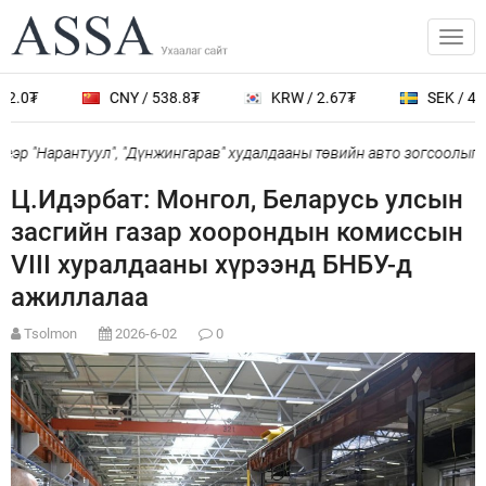
.0₮
CNY / 538.8₮
KRW / 2.67₮
SEK / 401.
р "Нарантуул", "Дүнжингарав" худалдааны төвийн авто зогсоолыг ха
Ц.Идэрбат: Монгол, Беларусь улсын
засгийн газар хоорондын комиссын
VIII хуралдааны хүрээнд БНБУ-д
ажиллалаа
Tsolmon
2026-6-02
0