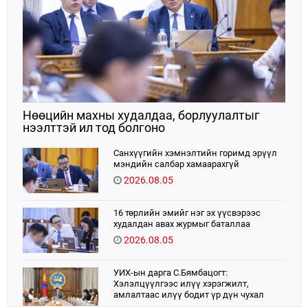
Нөөцийн махны худалдаа, борлуулалтыг
нээлттэй ил тод болгоно
Санхүүгийн хэмнэлтийн горимд эрүүл
мэндийн салбар хамаарахгүй
2026.08.05
16 төрлийн эмийг нэг эх үүсвэрээс
худалдан авах журмыг баталлаа
2026.08.05
УИХ-ын дарга С.Бямбацогт:
Хэлэлцүүлгээс илүү хэрэгжилт,
амлалтаас илүү бодит үр дүн чухал