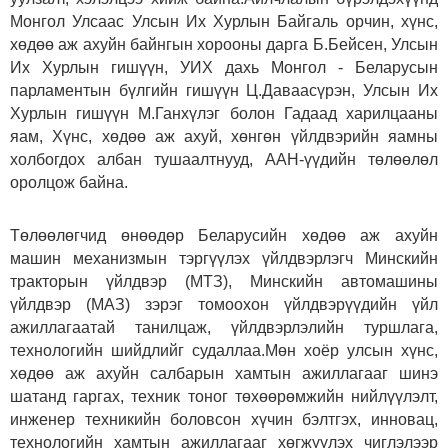
Монгол Улсаас Улсын Их Хурлын Байгаль орчин, хүнс,
хөдөө аж ахуйн байнгын хорооны дарга Б.Бейсен, Улсын
Их Хурлын гишүүн, УИХ дахь Монгол - Беларусын
парламентын бүлгийн гишүүн Ц.Даваасүрэн, Улсын Их
Хурлын гишүүн М.Ганхүлэг болон Гадаад харилцааны
яам, Хүнс, хөдөө аж ахуй, хөнгөн үйлдвэрийн яамны
холбогдох албан тушаалтнууд, ААН-үүдийн төлөөлөл
оролцож байна.
Төлөөлөгчид өнөөдөр Беларусийн хөдөө аж ахуйн
машин механизмын тэргүүлэх үйлдвэрлэгч Минскийн
тракторын үйлдвэр (МТЗ), Минскийн автомашины
үйлдвэр (МАЗ) зэрэг томоохон үйлдвэрүүдийн үйл
ажиллагаатай танилцаж, үйлдвэрлэлийн туршлага,
технологийн шийдлийг судаллаа.Мөн хоёр улсын хүнс,
хөдөө аж ахуйн салбарын хамтын ажиллагааг шинэ
шатанд гаргах, техник тоног төхөөрөмжийн нийлүүлэлт,
инженер техникийн боловсон хүчин бэлтгэх, инновац,
технологийн хамтын ажиллагааг хөгжүүлэх чиглэлээр