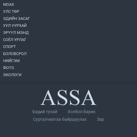
МОАХ
Монгол Улс “COP17”-д “Тал хээрийн
төлөвлөгөө”-гөө танилцуулна
УЛС ТӨР
2026.08.05
ЭДИЙН ЗАСАГ
УУЛ УУРХАЙ
Нийслэлийн Засаг дарга бөгөөд
ЭРҮҮЛ МЭНД
Улаанбаатар хотын Захирагч
СОЁЛ УРЛАГ
Б.Пүрэвдагва ХУД-ийн 12,13, 14-р
хорооны үер, усны эрсдэлтэй цэгүүдэд
СПОРТ
2026.08.04
ажиллалаа
БОЛОВСРОЛ
НИЙГЭМ
УИХ-ын асуулгын цагийг гурван удаа
зохион байгуулж, гишүүдийн асуултыг
ФОТО
Ерөнхий сайдад хүргүүлж, цахим
ЭКОЛОГИ
хуудаст байршуулжээ
2026.08.04
Улаанбаатарт өдөртөө 28 хэм дулаан
2026.08.04
Бидий тухай
Холбоо барих
П.Цэлмэг жюү жицүгийн Дэлхийн
Сурталчилгаа байршуулах
Зар
цомын аварга боллоо
2026.08.04