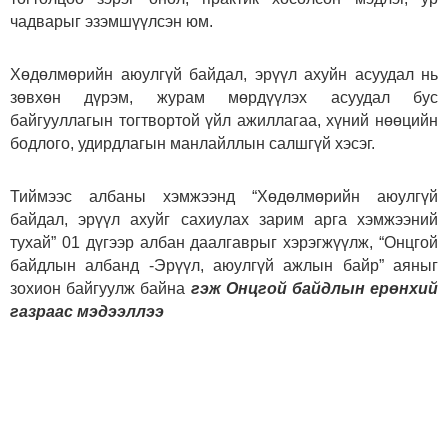
чадварыг эзэмшүүлсэн юм.
Хөдөлмөрийн аюулгүй байдал, эрүүл ахуйн асуудал нь
зөвхөн дүрэм, журам мөрдүүлэх асуудал бус
байгууллагын тогтвортой үйл ажиллагаа, хүний нөөцийн
бодлого, удирдлагын манлайллын салшгүй хэсэг.
Тиймээс албаны хэмжээнд “Хөдөлмөрийн аюулгүй
байдал, эрүүл ахуйг сахиулах зарим арга хэмжээний
тухай” 01 дүгээр албан даалгаврыг хэрэгжүүлж, “Онцгой
байдлын албанд -Эрүүл, аюулгүй ажлын байр” аяныг
зохион байгуулж байна
гэж Онцгой байдлын ерөнхий
газраас мэдээллээ