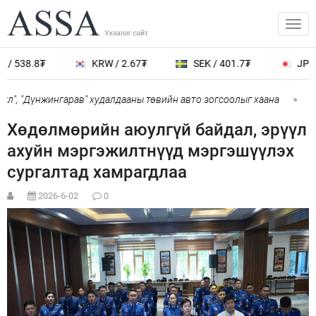
/ 538.8₮
KRW / 2.67₮
SEK / 401.7₮
JPY /
л", "Дүнжингарав" худалдааны төвийн авто зогсоолыг хаана
“C
Хөдөлмөрийн аюулгүй байдал, эрүүл
ахуйн мэргэжилтнүүд мэргэшүүлэх
сургалтад хамрагдлаа
2026-6-02
0