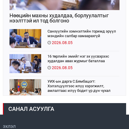
Нөөцийн махны худалдаа, борлуулалтыг
нээлттэй ил тод болгоно
Санхүүгийн хэмнэлтийн горимд эрүүл
мэндийн салбар хамаарахгүй
2026.08.05
16 төрлийн эмийг нэг эх үүсвэрээс
худалдан авах журмыг баталлаа
2026.08.05
УИХ-ын дарга С.Бямбацогт:
Хэлэлцүүлгээс илүү хэрэгжилт,
амлалтаас илүү бодит үр дүн чухал
2026.08.04
САНАЛ АСУУЛГА
Монголбанк 7 дугаар сард 1,439.2 кг үнэт
металл худалдан авлаа
2026.08.05
ЭХЛЭЛ