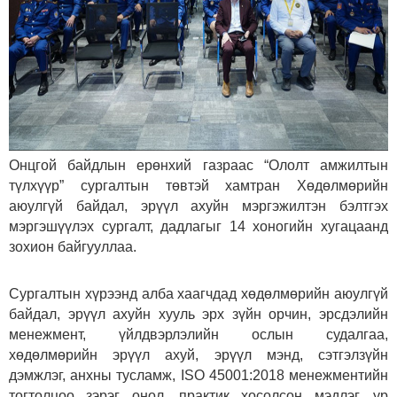
Онцгой байдлын ерөнхий газраас “Ололт амжилтын
түлхүүр” сургалтын төвтэй хамтран Хөдөлмөрийн
аюулгүй байдал, эрүүл ахуйн мэргэжилтэн бэлтгэх
мэргэшүүлэх сургалт, дадлагыг 14 хоногийн хугацаанд
зохион байгууллаа.
Сургалтын хүрээнд алба хаагчдад хөдөлмөрийн аюулгүй
байдал, эрүүл ахуйн хууль эрх зүйн орчин, эрсдэлийн
менежмент, үйлдвэрлэлийн ослын судалгаа,
хөдөлмөрийн эрүүл ахуй, эрүүл мэнд, сэтгэлзүйн
дэмжлэг, анхны тусламж, ISO 45001:2018 менежментийн
тогтолцоо зэрэг онол, практик хосолсон мэдлэг, ур