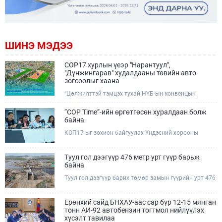
ШИНЭ МЭДЭЭ
COP17 хурлын үеэр "Нарантуул",
"Дүнжингарав" худалдааны төвийн авто
зогсоолыг хаана
“Цөлжилттэй тэмцэх тухай НҮБ-ын конвенцын
Талуудын 17 дугаар Бага хурал (COP17)” наймдугаар
сарын 17-28-ны өдрүүдэд Улаанбаатар хотод зохион
“COP Time”-ийн өргөтгөсөн хуралдаан болж
байгуулагдана.Хурлын үеэр Нарантуул, Дүнжингарав
байна
худалдааны төвүүдийн авто зогсоолыг түр хааж,
КОП17-ыг зохион байгуулах Үндэсний хорооны
тухайн чиглэлд нийтийн тээврийн хүртээмжийг
Ажлын албанаас хурлын бэлтгэл ажлын явц, уялдаа
нэмэгдүүлнэ.
холбоог хангах хүрээнд Бямба гараг бүр “COP Time”
дотоод хуралдааныг тогтмол зохион байгуулж ирсэн
Туул гол дээгүүр 476 метр урт гүүр барьж
билээ.Өнөөдөр “COP Time”-ийн сүүлийн хуралдааныг
байна
өргөтгөсөн хэлбэрээр зохион байгуулж байгаа
Туул гол дээгүүр барих төмөр замын гүүрийн урт 476
бөгөөд үүнд Үндэсний хорооны дэргэдэх дэд
метр бөгөөд барилгын ажил ид өрнөж байна.Энэ
хороодын гишүүд оролцож байна.
хэсэгт баригдах бетонон гүүр нь төмөр замын
хөдөлгөөнийг найдвартай, тасралтгүй нэвтрүүлэх
Ерөнхий сайд БНХАУ-аас сар бүр 12-15 мянган
чухал байгууламж бөгөөд уг ажлыг "Очирням" ХХК,
тонн АИ-92 автобензин тогтмол нийлүүлэх
"Тэргүүн саруул зам" ХХК, "Хотгорзам" ХХК зэрэг
хүсэлт тавилаа