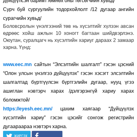
дүйцүүлсэн баримт /өмнөх оны төгсөгчийн хувьд/
Сурч буй сургуулийн тодорхойлолт /12 дугаар ангийн
сурагчийн хувьд/
Боловсролын үнэлгээний төв нь хүсэлтийг хүлээн авсан
өдрөөс хойш ажлын 10 хоногт багтаан шийдвэрлэнэ.
Оюутан, суралцагч нь хүсэлтийн хариуг дараах 2 замаар
харна. Үүнд:
www.eec.mn
сайтын “Элсэлтийн шалгалт” гэсэн цэсний
“Олон улсын үнэлгээ дүйцүүлэх” гэсэн хэсэгт элсэлтийн
шалгалтад бүртгүүлсэн бүртгэлийн дугаар, нууц үгээ
ашиглан нэвтэрч харах /дэлгэрэнгүй хариу харах
боломжтой/
https://eyesh.eec.mn/
цахим хаягаар “Дүйцүүлэх
хүсэлтийн хариу” гэсэн цэсийг сонгож регистрийн
дугаараараа нэвтэрч харна.
ЖИРГЭХ