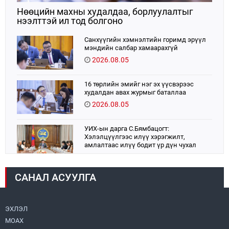
Нөөцийн махны худалдаа, борлуулалтыг
нээлттэй ил тод болгоно
Санхүүгийн хэмнэлтийн горимд эрүүл
мэндийн салбар хамаарахгүй
2026.08.05
16 төрлийн эмийг нэг эх үүсвэрээс
худалдан авах журмыг баталлаа
2026.08.05
УИХ-ын дарга С.Бямбацогт:
Хэлэлцүүлгээс илүү хэрэгжилт,
амлалтаас илүү бодит үр дүн чухал
2026.08.04
САНАЛ АСУУЛГА
Монголбанк 7 дугаар сард 1,439.2 кг үнэт
металл худалдан авлаа
2026.08.05
ЭХЛЭЛ
МОАХ
Монгол Улс “COP17”-д “Тал хээрийн