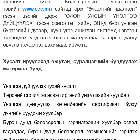
хоногийн өмнө Боловсролын үнэлгээний
төвийн
www.eec.mn
сайтад орж “Элсэлтийн шалгалт”
гэсэн цэсийг дарж “ОЛОН УЛСЫН ҮНЭЛГЭЭ
ДҮЙЦҮҮЛЭХ” гэсэн сонголтыг хийж, ЭШ-д бүртгүүлсэн
бүртгэлийн дугаар, нууц үгээ ашиглан системд нэвтэрч
холбогдох мэдээлэл болон материалаа зааврын дагуу
оруулан хүсэлтээ цахимаар ирүүлнэ.
Хүсэлт ирүүлэхэд оюутан, суралцагчийн бүрдүүлэх
материал. Үүнд:
Үнэлгээ дүйцүүлэх тухай хүсэлт
Төрсний гэрчилгээ эсвэл иргэний үнэмлэхийн хуулбар
Үнэлгээ дүйцүүлэх хөтөлбөрийн сертификат буюу
дүнгийн хуудсын хуулбар
Бүрэн дунд боловсролын гэрчилгээний хуулбар эсвэл
гадаадад бүрэн дунд боловсрол эзэмшсэнийг гэрчлэх