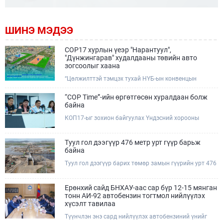
ШИНЭ МЭДЭЭ
COP17 хурлын үеэр "Нарантуул",
"Дүнжингарав" худалдааны төвийн авто
зогсоолыг хаана
“Цөлжилттэй тэмцэх тухай НҮБ-ын конвенцын
Талуудын 17 дугаар Бага хурал (COP17)” наймдугаар
сарын 17-28-ны өдрүүдэд Улаанбаатар хотод зохион
“COP Time”-ийн өргөтгөсөн хуралдаан болж
байгуулагдана.Хурлын үеэр Нарантуул, Дүнжингарав
байна
худалдааны төвүүдийн авто зогсоолыг түр хааж,
КОП17-ыг зохион байгуулах Үндэсний хорооны
тухайн чиглэлд нийтийн тээврийн хүртээмжийг
Ажлын албанаас хурлын бэлтгэл ажлын явц, уялдаа
нэмэгдүүлнэ.
холбоог хангах хүрээнд Бямба гараг бүр “COP Time”
дотоод хуралдааныг тогтмол зохион байгуулж ирсэн
Туул гол дээгүүр 476 метр урт гүүр барьж
билээ.Өнөөдөр “COP Time”-ийн сүүлийн хуралдааныг
байна
өргөтгөсөн хэлбэрээр зохион байгуулж байгаа
Туул гол дээгүүр барих төмөр замын гүүрийн урт 476
бөгөөд үүнд Үндэсний хорооны дэргэдэх дэд
метр бөгөөд барилгын ажил ид өрнөж байна.Энэ
хороодын гишүүд оролцож байна.
хэсэгт баригдах бетонон гүүр нь төмөр замын
хөдөлгөөнийг найдвартай, тасралтгүй нэвтрүүлэх
Ерөнхий сайд БНХАУ-аас сар бүр 12-15 мянган
чухал байгууламж бөгөөд уг ажлыг "Очирням" ХХК,
тонн АИ-92 автобензин тогтмол нийлүүлэх
"Тэргүүн саруул зам" ХХК, "Хотгорзам" ХХК зэрэг
хүсэлт тавилаа
таван компани гүйцэтгэж байна.
Түүнчлэн энэ сард нийлүүлэх автобензиний үнийг