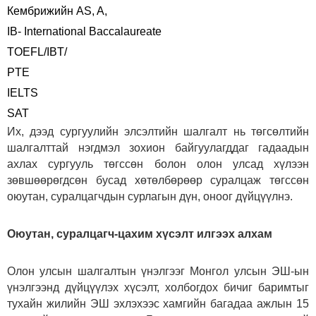
Кембрижийн AS, A,
IB- International Baccalaureate
TOEFL/IBT/
PTE
IELTS
SAT
Их, дээд сургуулийн элсэлтийн шалгалт нь төгсөлтийн
шалгалттай нэгдмэл зохион байгуулагддаг гадаадын
ахлах сургууль төгссөн болон олон улсад хүлээн
зөвшөөрөгдсөн бусад хөтөлбөрөөр суралцаж төгссөн
оюутан, суралцагчдын сурлагын дүн, оноог дүйцүүлнэ.
Оюутан, суралцагч-цахим хүсэлт илгээх алхам
Олон улсын шалгалтын үнэлгээг Монгол улсын ЭШ-ын
үнэлгээнд дүйцүүлэх хүсэлт, холбогдох бичиг баримтыг
тухайн жилийн ЭШ эхлэхээс хамгийн багадаа ажлын 15