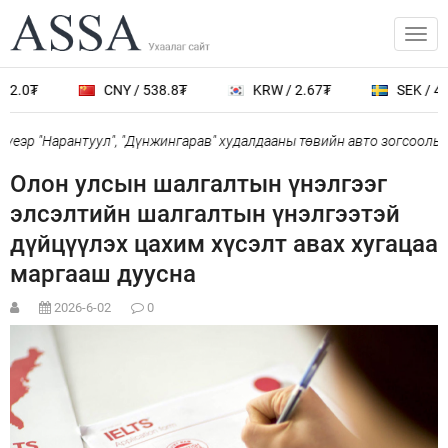
2.0₮
CNY / 538.8₮
KRW / 2.67₮
SEK / 401
еэр "Нарантуул", "Дүнжингарав" худалдааны төвийн авто зогсоолыг 
Олон улсын шалгалтын үнэлгээг
элсэлтийн шалгалтын үнэлгээтэй
дүйцүүлэх цахим хүсэлт авах хугацаа
маргааш дуусна
2026-6-02
0