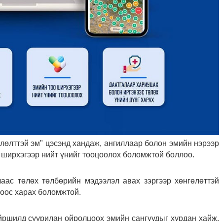
лөлттэй эм" цэсэнд хандаж, ангиллаар болон эмийн нэрээр
оо ширхэгээр нийт үнийг тооцоолох боломжтой боллоо.
аас төлөх төлбөрийн мэдээлэл авах зэргээр хөнгөлөттэй
роос харах боломжтой.
йршилд суурилан ойролцоох эмийн сангуудыг хурдан хайж,