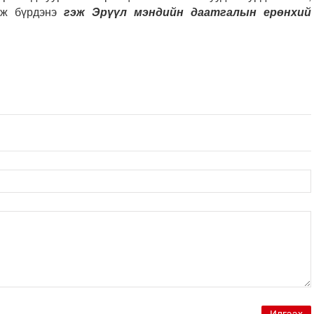
мж бүрдэнэ
гэж Эрүүл мэндийн даатгалын ерөнхий