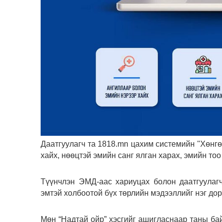
Даатгуулагч та 1818.mn цахим системийн "Хөнгө
хайх, нөөцтэй эмийн санг ялган харах, эмийн т
Түүнчлэн ЭМД-аас хариуцах болон даатгуулагч
эмтэй холбоотой бүх төрлийн мэдээллийг нэг до
Мөн “Надтай ойр” хэсгийг ашигласнаар таны ба