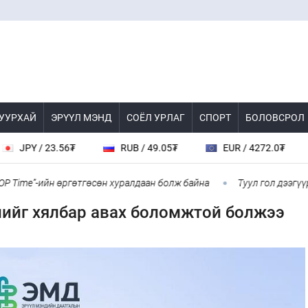
 УУРХАЙ
ЭРҮҮЛ МЭНД
СОЁЛ УРЛАГ
СПОРТ
БОЛОВСРОЛ
PY / 23.56₮
RUB / 49.05₮
EUR / 4272.0₮
C
ime”-ийн өргөтгөсөн хуралдаан болж байна
Туул гол дээгүүр 47
лийг хялбар авах боломжтой болжээ