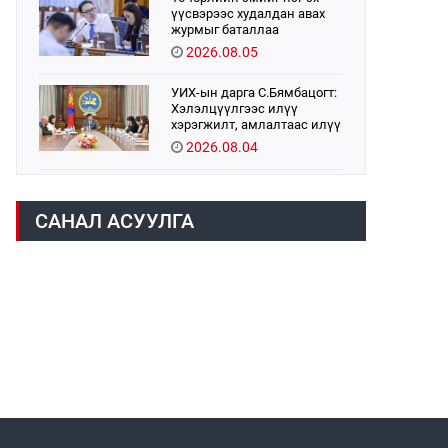
үүсвэрээс худалдан авах
журмыг баталлаа
2026.08.05
УИХ-ын дарга С.Бямбацогт:
Хэлэлцүүлгээс илүү
хэрэгжилт, амлалтаас илүү
бодит үр дүн чухал
2026.08.04
Монголбанк 7 дугаар сард
1,439.2 кг үнэт металл
САНАЛ АСУУЛГА
худалдан авлаа
2026.08.05
Монгол Улс “COP17”-д “Тал
хээрийн төлөвлөгөө”-гөө
танилцуулна
2026.08.05
Н.Номтойбаяр: Аймгуудад
тулгамдаж буй асуудлуудыг
долоо хоног бүр Засгийн
газрын хуралдаанд
2026.08.06
танилцуулж,