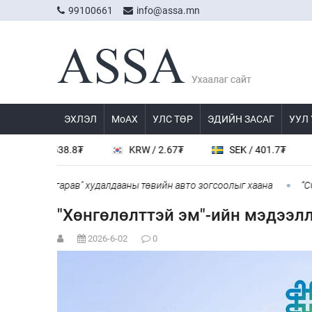
99100661
info@assa.mn
ЭХЛЭЛ
МоАХ
УЛС ТӨР
ЭДИЙН ЗАСАГ
УУЛ
CNY / 538.8₮
KRW / 2.67₮
SEK / 401.7₮
J
"Дүнжингарав" худалдааны төвийн авто зогсоолыг хаана
“COP T
"Хөнгөлөлттэй эм"-ийн мэдээл
2026-6-02
0