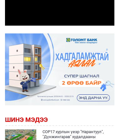
ШИНЭ МЭДЭЭ
COP17 хурлын үеэр "Нарантуул",
"Дүнжингарав" худалдааны