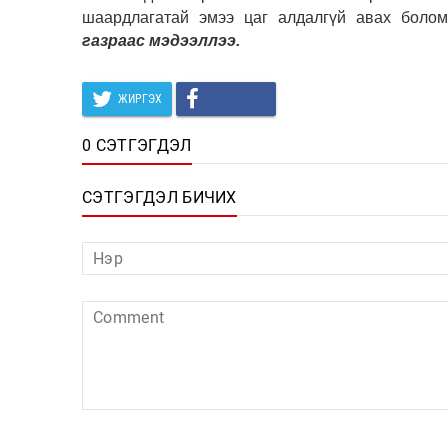
шаардлагатай эмээ цаг алдалгүй авах боло
газраас мэдээллээ.
ЖИРГЭХ
0 СЭТГЭГДЭЛ
СЭТГЭГДЭЛ БИЧИХ