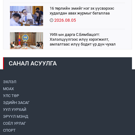
16 төрлийн эмийг нэг эх үүсвэрээс
худалдан авах журмыг баталлаа
2026.08.05
УИХ-ын дарга С.Бямбацогт:
Хэлэлцүүлгээс илүү хэрэгжилт,
амлалтаас илүү бодит үр дүн чухал
2026.08.04
САНАЛ АСУУЛГА
Монголбанк 7 дугаар сард 1,439.2 кг үнэт
металл худалдан авлаа
2026.08.05
ЭХЛЭЛ
МОАХ
Монгол Улс “COP17”-д “Тал хээрийн
төлөвлөгөө”-гөө танилцуулна
УЛС ТӨР
2026.08.05
ЭДИЙН ЗАСАГ
УУЛ УУРХАЙ
Нийслэлийн Засаг дарга бөгөөд
ЭРҮҮЛ МЭНД
Улаанбаатар хотын Захирагч
СОЁЛ УРЛАГ
Б.Пүрэвдагва ХУД-ийн 12,13, 14-р
хорооны үер, усны эрсдэлтэй цэгүүдэд
СПОРТ
2026.08.04
ажиллалаа