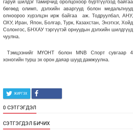
гаруй шилдэг тамирчид оролцохоор бүртгүүлээд байгаа
бөгөөд олимп, дэлхийн аваргууд болон медальтнууд
олноороо хүрэлцэн ирж байгаа аж. Тодруулбал, АНУ,
ОХУ, Иран, Япон, Болгар, Турк, Казахстан, Энэтхэг, Хойд
Солонгос, БНХАУ тэргүүтэй орнуудын дэлхийн шилдгүүд
чуулна.
Тэмцээнийг МҮОНТ болон MNB Спорт сувгаар 4
хоногийн турш эх орон даяар шууд дамжуулна.
ЖИРГЭХ
0 СЭТГЭГДЭЛ
СЭТГЭГДЭЛ БИЧИХ