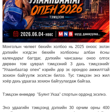
Монголын чөлөөт бөхийн холбоо нь 2025 оноос эхлэн
дэлхийн нэгдсэн бөхийн холбооны албан ёсны
календарьт багтдаг, дэлхийн чансааны оноо олгох
дөрвөн том цуврал тэмцээний 3 дахь тэмцээнийг
“Улаанбаатар опен” нэрийн дор эх орондоо амжилттай
зохион байгуулж эхэлсэн билээ. Тус тэмцээн энэ жил
хоёр дахь удаагаа зохион байгуулагдаж байгаа.
Тэмцээн өнөөдөр "Буянт Ухаа" спортын ордонд эхэлнэ.
Энэ удаагийн тэмцээнд дэлхийн 30 орчим орны 400