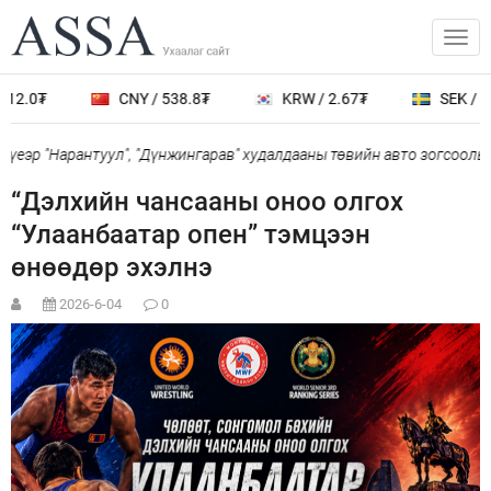
12.0₮
CNY / 538.8₮
KRW / 2.67₮
SEK / 40
үеэр "Нарантуул", "Дүнжингарав" худалдааны төвийн авто зогсоолыг 
“Дэлхийн чансааны оноо олгох
“Улаанбаатар опен” тэмцээн
өнөөдөр эхэлнэ
2026-6-04
0