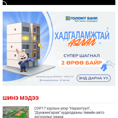
ШИНЭ МЭДЭЭ
COP17 хурлын үеэр "Нарантуул",
"Дүнжингарав" худалдааны төвийн авто
зогсоолыг хаана