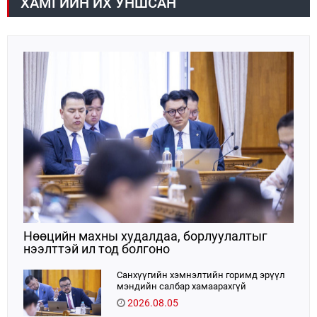
ХАМГИЙН ИХ УНШСАН
цахилгаан эрчим хүчний хэрэглээний 10 хувийг
оролцоогоо улам идэвхжүүлнэ гэдэгт итгэлтэй
хангадаг, үйлдвэрлэлийн хэмжээгээрээ ТӨК-иудын
байгаагаа илэрхийллээ.
хоёрдугаарт эрэмбэлэгддэг.Е
Нөөцийн махны худалдаа, борлуулалтыг
нээлттэй ил тод болгоно
Санхүүгийн хэмнэлтийн горимд эрүүл
мэндийн салбар хамаарахгүй
2026.08.05