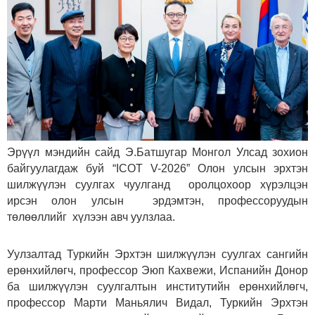
Эрүүл мэндийн сайд Э.Батшугар Монгол Улсад зохион
байгуулагдаж буй “ICOT V-2026” Олон улсын эрхтэн
шилжүүлэн суулгах чуулганд оролцохоор хүрэлцэн
ирсэн олон улсын эрдэмтэн, профессоруудын
төлөөллийг хүлээн авч уулзлаа.
Уулзалтад Туркийн Эрхтэн шилжүүлэн суулгах сангийн
ерөнхийлөгч, профессор Эюп Кахвежи, Испанийн Донор
ба шилжүүлэн суулгалтын институтийн ерөнхийлөгч,
профессор Марти Маньялич Видал, Туркийн Эрхтэн