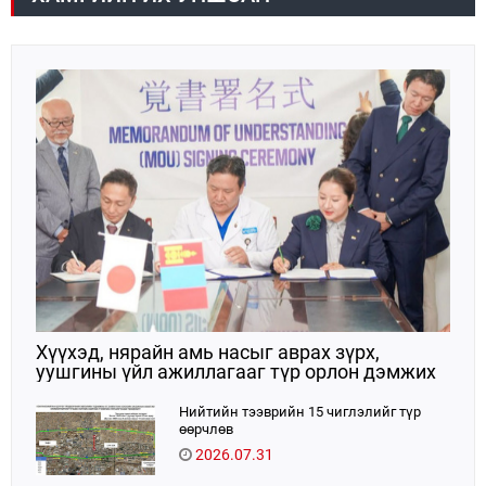
Хүүхэд, нярайн амь насыг аврах зүрх,
уушгины үйл ажиллагааг түр орлон дэмжих
ЭКМО технологийг ЭХЭМҮТ-д нэвтрүүлнэ
Нийтийн тээврийн 15 чиглэлийг түр
өөрчлөв
2026.07.31