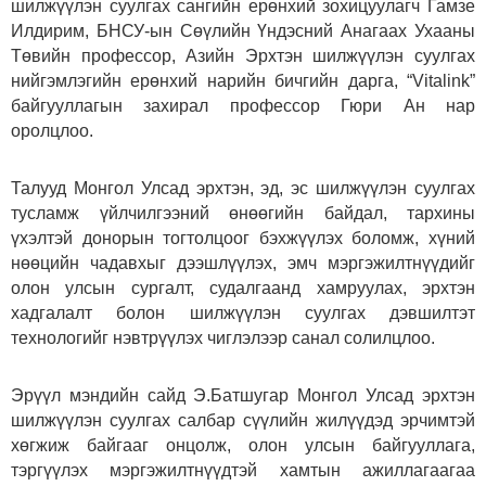
шилжүүлэн суулгах сангийн ерөнхий зохицуулагч Гамзе
Илдирим, БНСУ-ын Сөүлийн Үндэсний Анагаах Ухааны
Төвийн профессор, Азийн Эрхтэн шилжүүлэн суулгах
нийгэмлэгийн ерөнхий нарийн бичгийн дарга, “Vitalink”
байгууллагын захирал профессор Гюри Ан нар
оролцлоо.
Талууд Монгол Улсад эрхтэн, эд, эс шилжүүлэн суулгах
тусламж үйлчилгээний өнөөгийн байдал, тархины
үхэлтэй донорын тогтолцоог бэхжүүлэх боломж, хүний
нөөцийн чадавхыг дээшлүүлэх, эмч мэргэжилтнүүдийг
олон улсын сургалт, судалгаанд хамруулах, эрхтэн
хадгалалт болон шилжүүлэн суулгах дэвшилтэт
технологийг нэвтрүүлэх чиглэлээр санал солилцлоо.
Эрүүл мэндийн сайд Э.Батшугар Монгол Улсад эрхтэн
шилжүүлэн суулгах салбар сүүлийн жилүүдэд эрчимтэй
хөгжиж байгааг онцолж, олон улсын байгууллага,
тэргүүлэх мэргэжилтнүүдтэй хамтын ажиллагаагаа