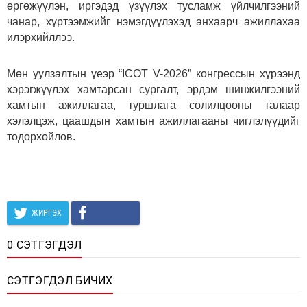
өргөжүүлэн, иргэдэд үзүүлэх тусламж үйлчилгээний
чанар, хүртээмжийг нэмэгдүүлэхэд анхаарч ажиллахаа
илэрхийллээ.
Мөн уулзалтын үеэр “ICOT V-2026” конгрессын хүрээнд
хэрэгжүүлэх хамтарсан сургалт, эрдэм шинжилгээний
хамтын ажиллагаа, туршлага солилцооны талаар
хэлэлцэж, цаашдын хамтын ажиллагааны чиглэлүүдийг
тодорхойлов.
ЖИРГЭХ
0 СЭТГЭГДЭЛ
СЭТГЭГДЭЛ БИЧИХ