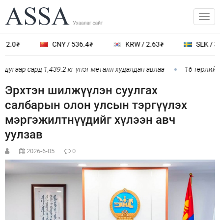
12.0₮
CNY / 536.4₮
KRW / 2.63₮
SEK / 389
дугаар сард 1,439.2 кг үнэт металл худалдан авлаа
16 төрлийн 
Эрхтэн шилжүүлэн суулгах
салбарын олон улсын тэргүүлэх
мэргэжилтнүүдийг хүлээн авч
уулзав
2026-6-05
0