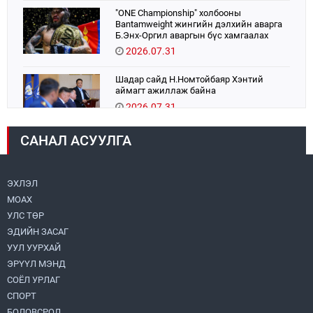
"ONE Championship" холбооны
Bantamweight жингийн дэлхийн аварга
Б.Энх-Оргил аваргын бүс хамгаалах
тулаанаа өнөөдөр хийнэ.
2026.07.31
Шадар сайд Н.Номтойбаяр Хэнтий
аймагт ажиллаж байна
2026.07.31
САНАЛ АСУУЛГА
Авто зам шинээр барина
2026.07.31
ЭХЛЭЛ
МОАХ
Бага орлоготой иргэдийн орлогод татвар
ногдуулахгүй байх эрх зүйн орчныг
УЛС ТӨР
бүрдүүллээ
ЭДИЙН ЗАСАГ
2026.07.30
УУЛ УУРХАЙ
ЭРҮҮЛ МЭНД
Их, дээд сургууль, коллежийн хичээл
есдүгээр сарын 1-нээс цахимаар эхэлнэ
СОЁЛ УРЛАГ
2026.07.30
СПОРТ
БОЛОВСРОЛ