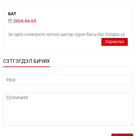
БАТ
2026.06.05
За одоо солиорхоо зогсоо шатар сурах багш бас бэлдэх үү
Хариулах
СЭТГЭГДЭЛ БИЧИХ