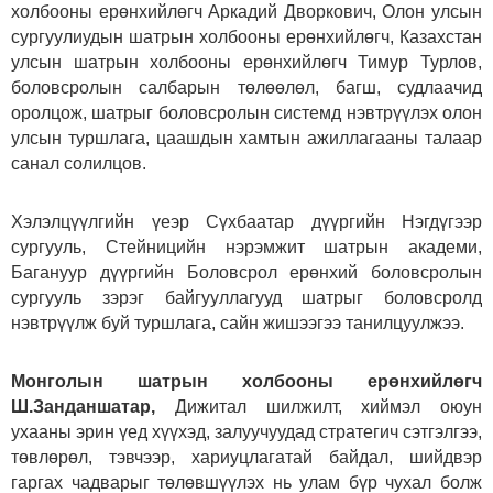
холбооны ерөнхийлөгч Аркадий Дворкович, Олон улсын
сургуулиудын шатрын холбооны ерөнхийлөгч, Казахстан
улсын шатрын холбооны ерөнхийлөгч Тимур Турлов,
боловсролын салбарын төлөөлөл, багш, судлаачид
оролцож, шатрыг боловсролын системд нэвтрүүлэх олон
улсын туршлага, цаашдын хамтын ажиллагааны талаар
санал солилцов.
Хэлэлцүүлгийн үеэр Сүхбаатар дүүргийн Нэгдүгээр
сургууль, Стейницийн нэрэмжит шатрын академи,
Багануур дүүргийн Боловсрол ерөнхий боловсролын
сургууль зэрэг байгууллагууд шатрыг боловсролд
нэвтрүүлж буй туршлага, сайн жишээгээ танилцуулжээ.
Монголын шатрын холбооны ерөнхийлөгч
Ш.Занданшатар,
Дижитал шилжилт, хиймэл оюун
ухааны эрин үед хүүхэд, залуучуудад стратегич сэтгэлгээ,
төвлөрөл, тэвчээр, хариуцлагатай байдал, шийдвэр
гаргах чадварыг төлөвшүүлэх нь улам бүр чухал болж