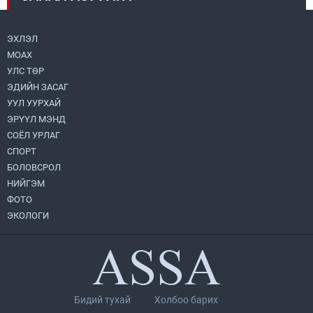
2026.07.31
ЭХЛЭЛ
МОАХ
Бага орлоготой иргэдийн орлогод татвар
ногдуулахгүй байх эрх зүйн орчныг
УЛС ТӨР
бүрдүүллээ
ЭДИЙН ЗАСАГ
2026.07.30
УУЛ УУРХАЙ
ЭРҮҮЛ МЭНД
Их, дээд сургууль, коллежийн хичээл
есдүгээр сарын 1-нээс цахимаар эхэлнэ
СОЁЛ УРЛАГ
2026.07.30
СПОРТ
БОЛОВСРОЛ
НИЙГЭМ
Улсын онцгой комисс өвөлжилтийн
бэлтгэл, бэлэн байдлыг хангах
ФОТО
чиглэлээр хуралдлаа
ЭКОЛОГИ
2026.07.30
Хөвсгөл нуурын их цэвэрлэгээний аяны
хүрээнд 301 тонн хог хаягдлыг
төвлөрүүлжээ
2026.07.31
Бидий тухай
Холбоо барих