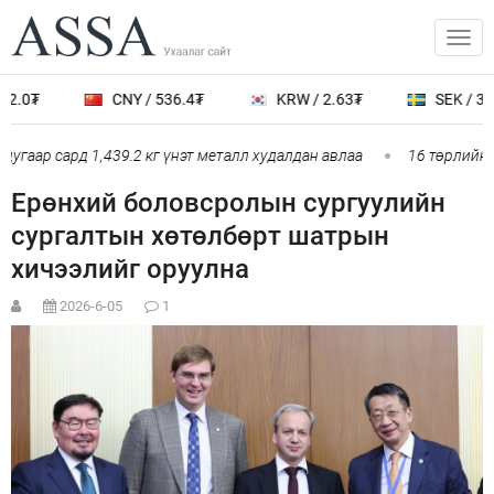
.0₮
CNY / 536.4₮
KRW / 2.63₮
SEK / 389.
гаар сард 1,439.2 кг үнэт металл худалдан авлаа
16 төрлийн эм
Ерөнхий боловсролын сургуулийн
сургалтын хөтөлбөрт шатрын
хичээлийг оруулна
2026-6-05
1