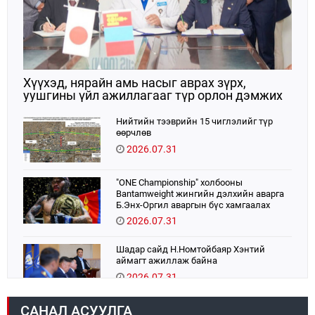
Хүүхэд, нярайн амь насыг аврах зүрх,
уушгины үйл ажиллагааг түр орлон дэмжих
ЭКМО технологийг ЭХЭМҮТ-д нэвтрүүлнэ
Нийтийн тээврийн 15 чиглэлийг түр
өөрчлөв
2026.07.31
"ONE Championship" холбооны
Bantamweight жингийн дэлхийн аварга
Б.Энх-Оргил аваргын бүс хамгаалах
тулаанаа өнөөдөр хийнэ.
2026.07.31
Шадар сайд Н.Номтойбаяр Хэнтий
аймагт ажиллаж байна
2026.07.31
САНАЛ АСУУЛГА
Авто зам шинээр барина