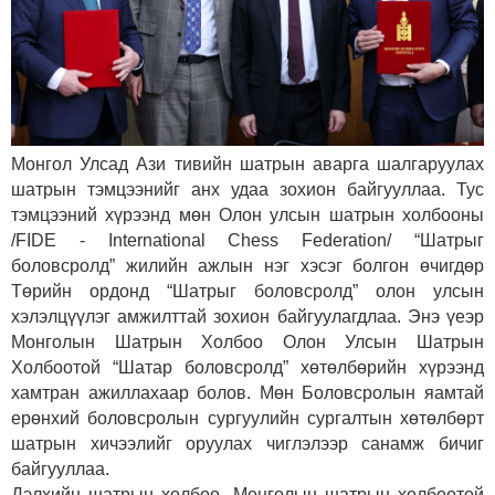
Монгол Улсад Ази тивийн шатрын аварга шалгаруулах
шатрын тэмцээнийг анх удаа зохион байгууллаа. Тус
тэмцээний хүрээнд мөн Олон улсын шатрын холбооны
/FIDE - International Chess Federation/ “Шатрыг
боловсролд” жилийн ажлын нэг хэсэг болгон өчигдөр
Төрийн ордонд “Шатрыг боловсролд” олон улсын
хэлэлцүүлэг амжилттай зохион байгуулагдлаа.
Энэ үеэр
Монголын Шатрын Холбоо Олон Улсын Шатрын
Холбоотой “Шатар боловсролд” хөтөлбөрийн хүрээнд
хамтран ажиллахаар болов. Мөн Боловсролын яамтай
ерөнхий боловсролын сургуулийн сургалтын хөтөлбөрт
шатрын хичээлийг оруулах чиглэлээр санамж бичиг
байгууллаа.
Дэлхийн шатрын холбоо, Монголын шатрын холбоотой