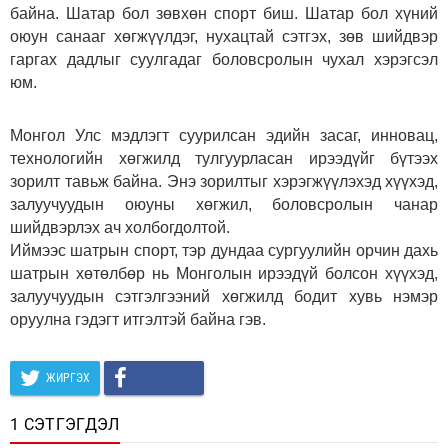
байна. Шатар бол зөвхөн спорт биш. Шатар бол хүний
оюун санааг хөгжүүлдэг, нухацтай сэтгэх, зөв шийдвэр
гаргах дадлыг суулгадаг боловсролын чухал хэрэгсэл
юм.
Монгол Улс мэдлэгт суурилсан эдийн засаг, инновац,
технологийн хөгжилд тулгуурласан ирээдүйг бүтээх
зорилт тавьж байна. Энэ зорилтыг хэрэгжүүлэхэд хүүхэд,
залуучуудын оюуны хөгжил, боловсролын чанар
шийдвэрлэх ач холбогдолтой.
Иймээс шатрын спорт, тэр дундаа сургуулийн орчин дахь
шатрын хөтөлбөр нь Монголын ирээдүй болсон хүүхэд,
залуучуудын сэтгэлгээний хөгжилд бодит хувь нэмэр
оруулна гэдэгт итгэлтэй байна гэв.
ЖИРГЭХ
1 СЭТГЭГДЭЛ