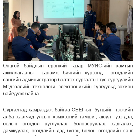
Онцгой байдлын ерөнхий газар МУИС-ийн хамтын
ажиллагааны санамж бичгийн хүрээнд өгөгдлийн
сангийн администратор бэлтгэх сургалтыг тус сургуулийн
Мэдээллийн технологи, электроникийн сургуульд зохион
байгуулж байна.
Сургалтад хамрагдаж байгаа ОБЕГ-ын бүтцийн нэгжийн
алба хаагчид улсын хэмжээний гамшиг, аюулт үзэгдэл,
ослын өгөгдөл цуглуулах, боловсруулах, хадгалах,
дамжуулах, өгөгдлийн дэд бүтэц болон өгөгдлийн санг