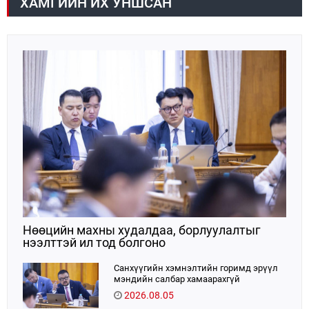
ХАМГИЙН ИХ УНШСАН
Нөөцийн махны худалдаа, борлуулалтыг
нээлттэй ил тод болгоно
Санхүүгийн хэмнэлтийн горимд эрүүл
мэндийн салбар хамаарахгүй
2026.08.05