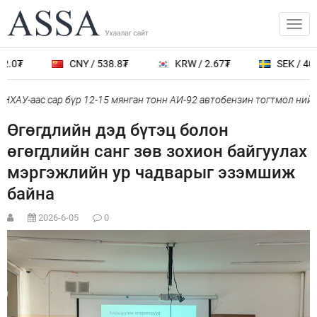
2.0₮
CNY / 538.8₮
KRW / 2.67₮
SEK / 401.
ХАУ-аас сар бүр 12-15 мянган тонн АИ-92 автобензин тогтмол нийлү
Өгөгдлийн дэд бүтэц болон
өгөгдлийн санг зөв зохион байгуулах
мэргэжлийн ур чадварыг эзэмшиж
байна
2026-6-05
0