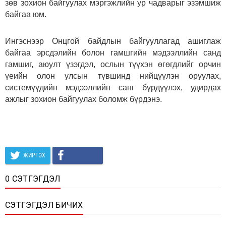
зөв зохион байгуулах мэргэжлийн ур чадварыг эзэмшиж
байгаа юм.
Ингэснээр Онцгой байдлын байгууллагад ашиглаж
байгаа эрсдэлийн болон гамшгийн мэдээллийн санд
гамшиг, аюулт үзэгдэл, ослын түүхэн өгөгдлийг орчин
үеийн олон улсын түвшинд нийцүүлэн оруулах,
системүүдийн мэдээллийн санг бүрдүүлэх, удирдах
ажлыг зохион байгуулах боломж бүрдэнэ.
ЖИРГЭХ
0 СЭТГЭГДЭЛ
СЭТГЭГДЭЛ БИЧИХ