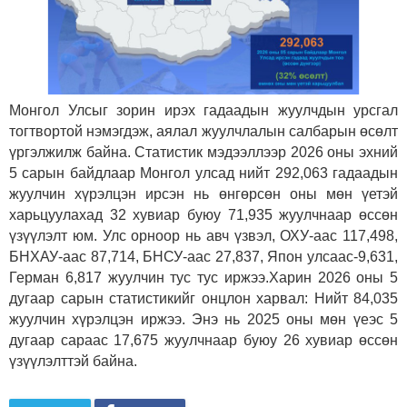
Монгол Улсыг зорин ирэх гадаадын жуулчдын урсгал
тогтвортой нэмэгдэж, аялал жуулчлалын салбарын өсөлт
үргэлжилж байна. Статистик мэдээллээр 2026 оны эхний
5 сарын байдлаар Монгол улсад нийт 292,063 гадаадын
жуулчин хүрэлцэн ирсэн нь өнгөрсөн оны мөн үетэй
харьцуулахад 32 хувиар буюу 71,935 жуулчнаар өссөн
үзүүлэлт юм. Улс орноор нь авч үзвэл, ОХУ-аас 117,498,
БНХАУ-аас 87,714, БНСУ-аас 27,837, Япон улсаас-9,631,
Герман 6,817 жуулчин тус тус иржээ.Харин 2026 оны 5
дугаар сарын статистикийг онцлон харвал: Нийт 84,035
жуулчин хүрэлцэн иржээ. Энэ нь 2025 оны мөн үеэс 5
дугаар сараас 17,675 жуулчнаар буюу 26 хувиар өссөн
үзүүлэлттэй байна.