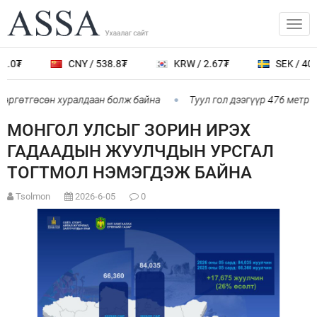
2.0₮
CNY / 538.8₮
KRW / 2.67₮
SEK / 401
 өргөтгөсөн хуралдаан болж байна
Туул гол дээгүүр 476 метр у
МОНГОЛ УЛСЫГ ЗОРИН ИРЭХ
ГАДААДЫН ЖУУЛЧДЫН УРСГАЛ
ТОГТМОЛ НЭМЭГДЭЖ БАЙНА
Tsolmon
2026-6-05
0