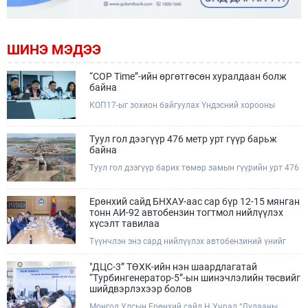
ШИНЭ МЭДЭЭ
“COP Time”-ийн өргөтгөсөн хуралдаан болж
байна
КОП17-ыг зохион байгуулах Үндэсний хорооны
Ажлын албанаас хурлын бэлтгэл ажлын явц, уялдаа
холбоог хангах хүрээнд Бямба гараг бүр “COP Time”
дотоод хуралдааныг тогтмол зохион байгуулж ирсэн
Туул гол дээгүүр 476 метр урт гүүр барьж
билээ.Өнөөдөр “COP Time”-ийн сүүлийн хуралдааныг
байна
өргөтгөсөн хэлбэрээр зохион байгуулж байгаа
Туул гол дээгүүр барих төмөр замын гүүрийн урт 476
бөгөөд үүнд Үндэсний хорооны дэргэдэх дэд
метр бөгөөд барилгын ажил ид өрнөж байна.Энэ
хороодын гишүүд оролцож байна.
хэсэгт баригдах бетонон гүүр нь төмөр замын
хөдөлгөөнийг найдвартай, тасралтгүй нэвтрүүлэх
Ерөнхий сайд БНХАУ-аас сар бүр 12-15 мянган
чухал байгууламж бөгөөд уг ажлыг "Очирням" ХХК,
тонн АИ-92 автобензин тогтмол нийлүүлэх
"Тэргүүн саруул зам" ХХК, "Хотгорзам" ХХК зэрэг
хүсэлт тавилаа
таван компани гүйцэтгэж байна.
Түүнчлэн энэ сард нийлүүлэх автобензиний үнийг
олон улсын зах зээлийн ханшаас өндөр, үнийг
бууруулах боломжийг судлахыг хүслээ. Тэрбээр
"ДЦС-3” ТӨХК-ийн нэн шаардлагатай
Монгол Улсад үүсээд буй шатахууны нөхцөл байдлыг
“Турбингенератор-5”-ын шинэчлэлийн төсвийг
шийдвэрлэхэд Иж бүрэн стратегийн түншлэл бүхий
шийдвэрлэхээр болов
БНХАУ-ын тал дэмжлэг үзүүлэх талаар БНХАУ-ын
Монгол Улсын Ерөнхий сайд Н.Учрал “Дулааны
Бүх Хятадын Ардын их хурлын дарга Жао Лөжи,