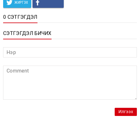
ЖИРГЭХ
0 СЭТГЭГДЭЛ
СЭТГЭГДЭЛ БИЧИХ
Илгээх