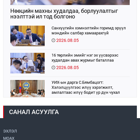
Нөөцийн махны худалдаа, борлуулалтыг
нээлттэй ил тод болгоно
Санхүүгийн хэмнэлтийн горимд эрүүл
мэндийн салбар хамаарахгүй
2026.08.05
16 төрлийн эмийг нэг эх үүсвэрээс
худалдан авах журмыг баталлаа
2026.08.05
УИХ-ын дарга С.Бямбацогт:
Хэлэлцүүлгээс илүү хэрэгжилт,
амлалтаас илүү бодит үр дүн чухал
2026.08.04
САНАЛ АСУУЛГА
Монголбанк 7 дугаар сард 1,439.2 кг үнэт
металл худалдан авлаа
2026.08.05
ЭХЛЭЛ
МОАХ
Монгол Улс “COP17”-д “Тал хээрийн