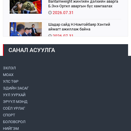
Bantamweight жингийн дэлхийн аварга
Б.Энх-Оргил аваргын бүс хамгаалах
тулаанаа өнөөдөр хийнэ.
2026.07.31
Шадар сайд Н.Номтойбаяр Хэнтий
аймагт ажиллаж байна
2026.07.31
САНАЛ АСУУЛГА
Авто зам шинээр барина
2026.07.31
ЭХЛЭЛ
МОАХ
Хөвсгөл нуурын их цэвэрлэгээний аяны
хүрээнд 301 тонн хог хаягдлыг
УЛС ТӨР
төвлөрүүлжээ
ЭДИЙН ЗАСАГ
2026.07.31
УУЛ УУРХАЙ
ЭРҮҮЛ МЭНД
ЦАНХИЙН ЗҮҮН УУРХАЙН ГЭРЭЭТ
КОМПАНИУДАД ХӨНДЛӨНГИЙН АУДИТ
СОЁЛ УРЛАГ
ХИЙВ
СПОРТ
2026.07.31
БОЛОВСРОЛ
НИЙГЭМ
Бүсчилсэн хөгжил, гамшгийн эрсдэлийг