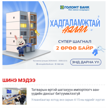
ШИНЭ МЭДЭЭ
Татварын өртэй шатахуун импортлогч аан-
үүдийн дансыг битүүмжлэхгүй
Улаанбаатар хотод энэ сарын 4-15-ны өдрийг хүртэл
тэгш, сондгой дугаарын зохицуулалтаар нэг удаа
50,000 төгрөгт автобензин олгож буй. Эхний үр дүнд,