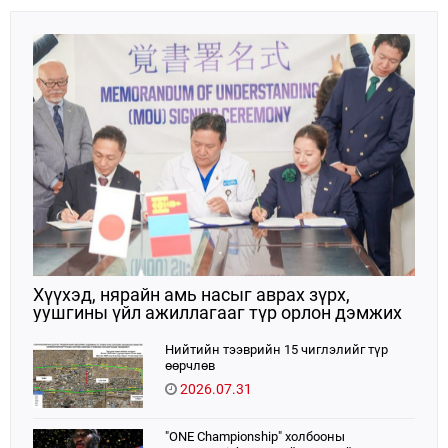
ойтой давхцаж байгаагаараа онцлог ач
холбогдолтой юм.
Хүүхэд, нярайн амь насыг аврах зүрх,
уушгины үйл ажиллагааг түр орлон дэмжих
ЭКМО технологийг ЭХЭМҮТ-д нэвтрүүлнэ
Нийтийн тээврийн 15 чиглэлийг түр
өөрчлөв
2026.07.31
"ONE Championship" холбооны