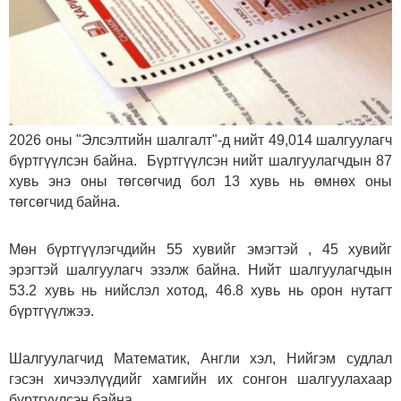
2026 оны "Элсэлтийн шалгалт"-д нийт 49,014 шалгуулагч
бүртгүүлсэн байна. Бүртгүүлсэн нийт шалгуулагчдын 87
хувь энэ оны төгсөгчид бол 13 хувь нь өмнөх оны
төгсөгчид байна.
Мөн бүртгүүлэгчдийн 55 хувийг эмэгтэй , 45 хувийг
эрэгтэй шалгуулагч эзэлж байна. Нийт шалгуулагчдын
53.2 хувь нь нийслэл хотод, 46.8 хувь нь орон нутагт
бүртгүүлжээ.
Шалгуулагчид Математик, Англи хэл, Нийгэм судлал
гэсэн хичээлүүдийг хамгийн их сонгон шалгуулахаар
бүртгүүлсэн байна.