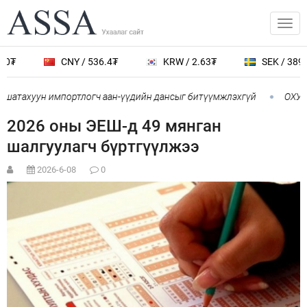
0₮
CNY / 536.4₮
KRW / 2.63₮
SEK / 389.0
шатахуун импортлогч аан-үүдийн дансыг битүүмжлэхгүй
ОХУ-а
2026 оны ЭЕШ-д 49 мянган
шалгуулагч бүртгүүлжээ
2026-6-08
0