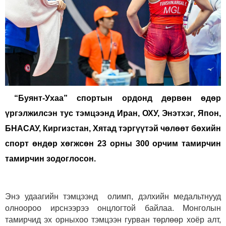
“Буянт-Ухаа” спортын ордонд дөрвөн өдөр
үргэлжилсэн тус тэмцээнд Иран, ОХУ, Энэтхэг, Япон,
БНАСАУ, Киргизстан, Хятад тэргүүтэй чөлөөт бөхийн
спорт өндөр хөгжсөн 23 орны 300 орчим тамирчин
тамирчин зодоглосон.
Энэ удаагийн тэмцээнд олимп, дэлхийн медальтнууд
олноороо ирснээрээ онцлогтой байлаа. Монголын
тамирчид эх орныхоо тэмцээн гурван төрлөөр хоёр алт,