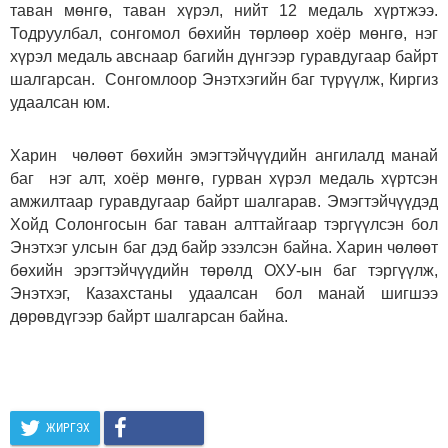
таван мөнгө, таван хүрэл, нийт 12 медаль хүртжээ.
Тодруулбал, сонгомол бөхийн төрлөөр хоёр мөнгө, нэг
хүрэл медаль авснаар багийн дүнгээр гуравдугаар байрт
шалгарсан. Сонгомлоор Энэтхэгийн баг түрүүлж, Киргиз
удаалсан юм.
Харин чөлөөт бөхийн эмэгтэйчүүдийн ангилалд манай
баг нэг алт, хоёр мөнгө, гурван хүрэл медаль хүртсэн
амжилтаар гуравдугаар байрт шалгарав. Эмэгтэйчүүдэд
Хойд Солонгосын баг таван алттайгаар тэргүүлсэн бол
Энэтхэг улсын баг дэд байр эзэлсэн байна. Харин чөлөөт
бөхийн эрэгтэйчүүдийн төрөлд ОХУ-ын баг тэргүүлж,
Энэтхэг, Казахстаны удаалсан бол манай шигшээ
дөрөвдүгээр байрт шалгарсан байна.
ЖИРГЭХ