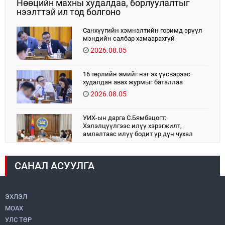
Нөөцийн махны худалдаа, борлуулалтыг
нээлттэй ил тод болгоно
Санхүүгийн хэмнэлтийн горимд эрүүл
мэндийн салбар хамаарахгүй
2026.08.05
16 төрлийн эмийг нэг эх үүсвэрээс
худалдан авах журмыг баталлаа
2026.08.05
УИХ-ын дарга С.Бямбацогт:
Хэлэлцүүлгээс илүү хэрэгжилт,
амлалтаас илүү бодит үр дүн чухал
2026.08.04
САНАЛ АСУУЛГА
Монголбанк 7 дугаар сард 1,439.2 кг үнэт
металл худалдан авлаа
2026.08.05
ЭХЛЭЛ
МОАХ
Монгол Улс “COP17”-д “Тал хээрийн
төлөвлөгөө”-гөө танилцуулна
УЛС ТӨР