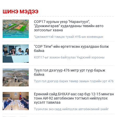
ШИНЭ МЭДЭЭ
COP17 хурлын үеэр "Нарантуул",
"Дүнжингарав" худалдааны төвийн авто
зогсоолыг хаана
“Цөлжилттэй тэмцэх тухай НҮБ-ын конвенцын
Талуудын 17 дугаар Бага хурал (COP17)” наймдугаар
сарын 17-28-ны өдрүүдэд Улаанбаатар хотод зохион
“COP Time”-ийн өргөтгөсөн хуралдаан болж
байгуулагдана.Хурлын үеэр Нарантуул, Дүнжингарав
байна
худалдааны төвүүдийн авто зогсоолыг түр хааж,
КОП17-ыг зохион байгуулах Үндэсний хорооны
тухайн чиглэлд нийтийн тээврийн хүртээмжийг
Ажлын албанаас хурлын бэлтгэл ажлын явц, уялдаа
нэмэгдүүлнэ.
холбоог хангах хүрээнд Бямба гараг бүр “COP Time”
дотоод хуралдааныг тогтмол зохион байгуулж ирсэн
Туул гол дээгүүр 476 метр урт гүүр барьж
билээ.Өнөөдөр “COP Time”-ийн сүүлийн хуралдааныг
байна
өргөтгөсөн хэлбэрээр зохион байгуулж байгаа
Туул гол дээгүүр барих төмөр замын гүүрийн урт 476
бөгөөд үүнд Үндэсний хорооны дэргэдэх дэд
метр бөгөөд барилгын ажил ид өрнөж байна.Энэ
хороодын гишүүд оролцож байна.
хэсэгт баригдах бетонон гүүр нь төмөр замын
хөдөлгөөнийг найдвартай, тасралтгүй нэвтрүүлэх
Ерөнхий сайд БНХАУ-аас сар бүр 12-15 мянган
чухал байгууламж бөгөөд уг ажлыг "Очирням" ХХК,
тонн АИ-92 автобензин тогтмол нийлүүлэх
"Тэргүүн саруул зам" ХХК, "Хотгорзам" ХХК зэрэг
хүсэлт тавилаа
таван компани гүйцэтгэж байна.
Түүнчлэн энэ сард нийлүүлэх автобензиний үнийг
олон улсын зах зээлийн ханшаас өндөр, үнийг