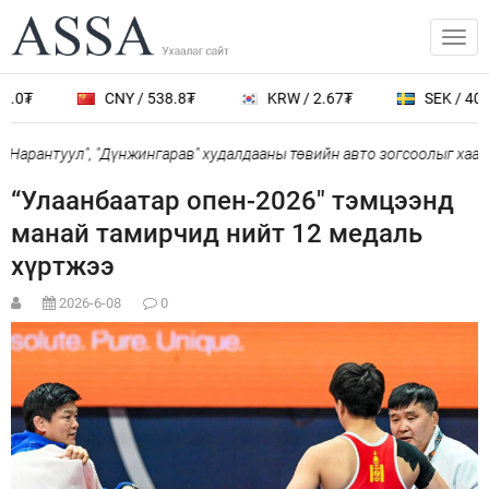
.0₮
CNY / 538.8₮
KRW / 2.67₮
SEK / 401.
Нарантуул", "Дүнжингарав" худалдааны төвийн авто зогсоолыг хаана
“Улаанбаатар опен-2026" тэмцээнд
манай тамирчид нийт 12 медаль
хүртжээ
2026-6-08
0