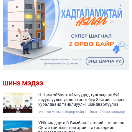
ШИНЭ МЭДЭЭ
Н.Номтойбаяр: Аймгуудад тулгамдаж буй
асуудлуудыг долоо хоног бүр Засгийн газрын
хуралдаанд танилцуулж, шийдвэрлүүлнэ
Монгол Улсын Шадар сайд Н.Номтойбаяр өнөөдөр
Өмнөговь, Дундговь аймагт ажиллалаа. Ерөнхий
сайдын 10 дугаар албан даалгавар, Улсын Онцгой
УИХ-ын дарга С.Бямбацогт төрийг төлөөлөн
комиссын даргын 3 дугаар тушаалын хүрээнд
Сутай хайрхны тэнгэрийг тахих төрийн
Өмнөговь аймагт байгаль орчин, уул уурхайн 358