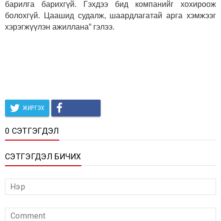
барилга барихгүй. Гэхдээ бид компанийг хохироож
болохгүй. Цаашид судалж, шаардлагатай арга хэмжээг
хэрэгжүүлэн ажиллана” гэлээ.
ЖИРГЭХ
0 СЭТГЭГДЭЛ
СЭТГЭГДЭЛ БИЧИХ