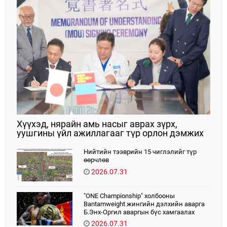
Хүүхэд, нярайн амь насыг аврах зүрх,
уушгины үйл ажиллагааг түр орлон дэмжих
ЭКМО технологийг ЭХЭМҮТ-д нэвтрүүлнэ
Нийтийн тээврийн 15 чиглэлийг түр
өөрчлөв
2026.07.31
"ONE Championship" холбооны
Bantamweight жингийн дэлхийн аварга
Б.Энх-Оргил аваргын бүс хамгаалах
тулаанаа өнөөдөр хийнэ.
2026.07.31