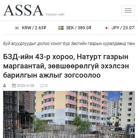
KRW / 2.63₮
SEK / 389.0₮
JPY / 23.07₮
буй асуудлуудыг долоо хоног бүр Засгийн газрын хуралдаанд танил
БЗД-ийн 43-р хороо, Натурт газрын
маргаантай, зөвшөөрөлгүй эхэлсэн
барилгын ажлыг зогсоолоо
2026-6-08
0