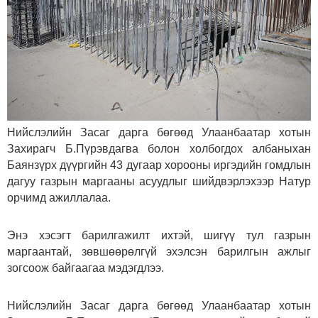
Нийслэлийн Засаг дарга бөгөөд Улаанбаатар хотын
Захирагч Б.Пүрэвдагва болон холбогдох албаныхан
Баянзүрх дүүргийн 43 дугаар хорооны иргэдийн гомдлын
дагуу газрын маргааны асуудлыг шийдвэрлэхээр Натур
орчимд ажиллалаа.
Энэ хэсэгт барилгажилт ихтэй, шигүү тул газрын
маргаантай, зөвшөөрөлгүй эхэлсэн барилгын ажлыг
зогсоож байгаагаа мэдэгдлээ.
Нийслэлийн Засаг дарга бөгөөд Улаанбаатар хотын