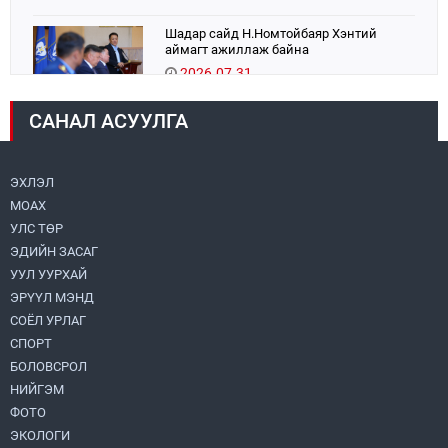
Шадар сайд Н.Номтойбаяр Хэнтий
аймагт ажиллаж байна
2026.07.31
САНАЛ АСУУЛГА
Авто зам шинээр барина
2026.07.31
ЭХЛЭЛ
МОАХ
Хөвсгөл нуурын их цэвэрлэгээний аяны
хүрээнд 301 тонн хог хаягдлыг
УЛС ТӨР
төвлөрүүлжээ
ЭДИЙН ЗАСАГ
2026.07.31
УУЛ УУРХАЙ
ЭРҮҮЛ МЭНД
ЦАНХИЙН ЗҮҮН УУРХАЙН ГЭРЭЭТ
КОМПАНИУДАД ХӨНДЛӨНГИЙН АУДИТ
СОЁЛ УРЛАГ
ХИЙВ
СПОРТ
2026.07.31
БОЛОВСРОЛ
НИЙГЭМ
Бүсчилсэн хөгжил, гамшгийн эрсдэлийг
ФОТО
бууруулах чиглэлээр НҮБ-тай хамтын
ажиллагаагаа өргөжүүлэхээр санал
ЭКОЛОГИ
солилцлоо