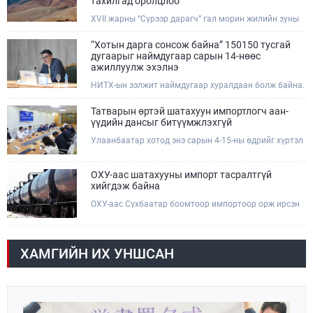
тахилгад оролцлоо
зөрчил илрүүлж, 200 гаруйг нь арилгуулаад байна.
XVII жарны “Сүрээр дарагч” гал морин жилийн зуны
адаг хөхөгчин хонь сарын 23-ны өлзий дэмбэрэлтэй
өдөр /2026.08.06/ Сутай хайрхны тэнгэрийг тайх
“Хотын дарга сонсож байна” 150150 тусгай
төрийн тахилга боллоо.
дугаарыг наймдугаар сарын 14-нөөс
ажиллуулж эхэлнэ
НИТХ-ын ээлжит наймдугаар хуралдаан болж байна.
Өнөөдрийн хуралдаанаар нийслэлийн нутгийн
захиргааны байгууллага, албан тушаалтанд 2025,
Татварын өртэй шатахуун импортлогч аан-
2026 оны эхний хагас жилийн байдлаар иргэдээс
үүдийн дансыг битүүмжлэхгүй
ирсэн өргөдөл, гомдлын шийдвэрлэлтийн тайлан
Улаанбаатар хотод энэ сарын 4-15-ны өдрийг хүртэл
мэдээллийг сонслоо.
тэгш, сондгой дугаарын зохицуулалтаар нэг удаа
50,000 төгрөгт автобензин олгож буй. Эхний үр дүнд,
шатахуун түгээх станцуудын өдрийн борлуулалт хоёр
ОХУ-аас шатахууны импорт тасралтгүй
дахин буурч нэг машиныг цэнэглэх хурд нэмэгдсэн
хийгдэж байна
болохыг Ашигт малтмал, газрын тосны газраас
ОХУ-аас Сүхбаатар боомтоор импортоор орж ирсэн
танилцууллаа.
шатахууны мэдээллийг хүргэж байна. Наймдугаар
сарын 06-ны өдөр /02:30 цагт/ 7 вагон буюу 420 тонн
АИ-92 автобензин орж иржээ.
ХАМГИЙН ИХ УНШСАН