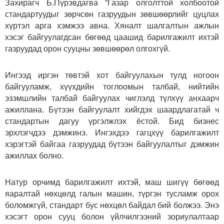
Захирагч Б.Пүрэвдагва “Газар олголттой холбоотой
стандартуудыг зөрчсөн газруудын зөвшөөрлийг цуцлах
хүртэл арга хэмжээ авна. Хяналт шалгалтын ажлын
хэсэг байгуулагдсан бөгөөд цаашид барилгажилт ихтэй
газруудад орон сууцны зөвшөөрөл олгохгүй.
Ингээд иргэн төвтэй хот байгуулахын тулд ногоон
байгууламж, хүүхдийн тоглоомын талбай, нийтийн
эзэмшлийн талбай байгуулах чиглэлд түлхүү анхаарч
ажиллана. Бүтээн байгуулалт хийгдэх шаардлагатай ч
стандартын дагуу үргэлжлэх ёстой. Бид бизнес
эрхлэгчдээ дэмжинэ. Ингэхдээ гагцхүү барилгажилт
хэрэгтэй байгаа газруудад бүтээн байгуулалтыг дэмжин
ажиллах болно.
Натур орчимд барилгажилт ихтэй, маш шигүү бөгөөд
яаралтай нөхцөлд галын машин, түргэн тусламж орох
боломжгүй, стандарт бус нөхцөл байдал бий болжээ. Энэ
хэсэгт орон сууц болон үйлчилгээний зориулалтаар