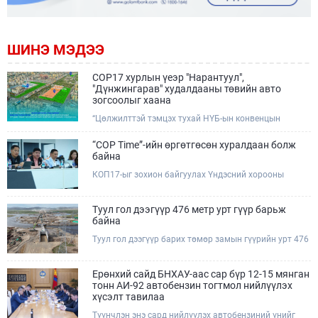
ШИНЭ МЭДЭЭ
COP17 хурлын үеэр "Нарантуул",
"Дүнжингарав" худалдааны төвийн авто
зогсоолыг хаана
“Цөлжилттэй тэмцэх тухай НҮБ-ын конвенцын
Талуудын 17 дугаар Бага хурал (COP17)” наймдугаар
сарын 17-28-ны өдрүүдэд Улаанбаатар хотод зохион
“COP Time”-ийн өргөтгөсөн хуралдаан болж
байгуулагдана.Хурлын үеэр Нарантуул, Дүнжингарав
байна
худалдааны төвүүдийн авто зогсоолыг түр хааж,
КОП17-ыг зохион байгуулах Үндэсний хорооны
тухайн чиглэлд нийтийн тээврийн хүртээмжийг
Ажлын албанаас хурлын бэлтгэл ажлын явц, уялдаа
нэмэгдүүлнэ.
холбоог хангах хүрээнд Бямба гараг бүр “COP Time”
дотоод хуралдааныг тогтмол зохион байгуулж ирсэн
Туул гол дээгүүр 476 метр урт гүүр барьж
билээ.Өнөөдөр “COP Time”-ийн сүүлийн хуралдааныг
байна
өргөтгөсөн хэлбэрээр зохион байгуулж байгаа
Туул гол дээгүүр барих төмөр замын гүүрийн урт 476
бөгөөд үүнд Үндэсний хорооны дэргэдэх дэд
метр бөгөөд барилгын ажил ид өрнөж байна.Энэ
хороодын гишүүд оролцож байна.
хэсэгт баригдах бетонон гүүр нь төмөр замын
хөдөлгөөнийг найдвартай, тасралтгүй нэвтрүүлэх
Ерөнхий сайд БНХАУ-аас сар бүр 12-15 мянган
чухал байгууламж бөгөөд уг ажлыг "Очирням" ХХК,
тонн АИ-92 автобензин тогтмол нийлүүлэх
"Тэргүүн саруул зам" ХХК, "Хотгорзам" ХХК зэрэг
хүсэлт тавилаа
таван компани гүйцэтгэж байна.
Түүнчлэн энэ сард нийлүүлэх автобензиний үнийг