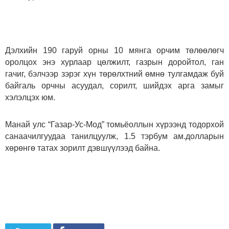
Дэлхийн 190 гаруй орны 10 мянга орчим төлөөлөгч
оролцох энэ хурлаар цөлжилт, газрын доройтол, ган
гачиг, бэлчээр зэрэг хүн төрөлхтний өмнө тулгамдаж буй
байгаль орчны асуудал, сорилт, шийдэх арга замыг
хэлэлцэх юм.
Манай улс “Газар-Ус-Мод” томьёоллын хүрээнд тодорхой
санаачилгуудаа танилцуулж, 1.5 тэрбум ам.долларын
хөрөнгө татах зорилт дэвшүүлээд байна.