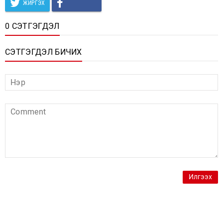
ЖИРГЭХ
0 СЭТГЭГДЭЛ
СЭТГЭГДЭЛ БИЧИХ
Илгээх