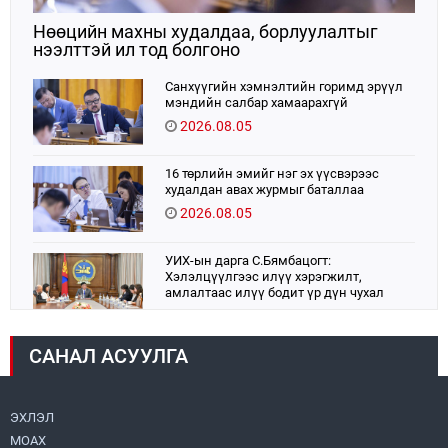
Нөөцийн махны худалдаа, борлуулалтыг
нээлттэй ил тод болгоно
Санхүүгийн хэмнэлтийн горимд эрүүл
мэндийн салбар хамаарахгүй
2026.08.05
16 төрлийн эмийг нэг эх үүсвэрээс
худалдан авах журмыг баталлаа
2026.08.05
УИХ-ын дарга С.Бямбацогт:
Хэлэлцүүлгээс илүү хэрэгжилт,
амлалтаас илүү бодит үр дүн чухал
2026.08.04
САНАЛ АСУУЛГА
Монголбанк 7 дугаар сард 1,439.2 кг үнэт
металл худалдан авлаа
2026.08.05
ЭХЛЭЛ
МОАХ
Монгол Улс “COP17”-д “Тал хээрийн