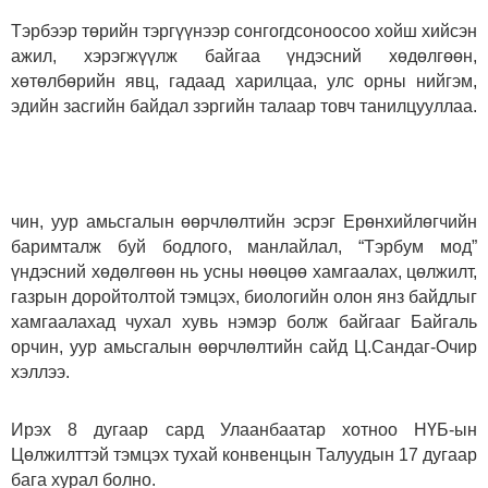
Тэрбээр төрийн тэргүүнээр сонгогдсоноосоо хойш хийсэн
ажил, хэрэгжүүлж байгаа үндэсний хөдөлгөөн,
хөтөлбөрийн явц, гадаад харилцаа, улс орны нийгэм,
эдийн засгийн байдал зэргийн талаар товч танилцууллаа.
чин, уур амьсгалын өөрчлөлтийн эсрэг Ерөнхийлөгчийн
баримталж буй бодлого, манлайлал, “Тэрбум мод”
үндэсний хөдөлгөөн нь усны нөөцөө хамгаалах, цөлжилт,
газрын доройтолтой тэмцэх, биологийн олон янз байдлыг
хамгаалахад чухал хувь нэмэр болж байгааг Байгаль
орчин, уур амьсгалын өөрчлөлтийн сайд Ц.Сандаг-Очир
хэллээ.
Ирэх 8 дугаар сард Улаанбаатар хотноо НҮБ-ын
Цөлжилттэй тэмцэх тухай конвенцын Талуудын 17 дугаар
бага хурал болно.