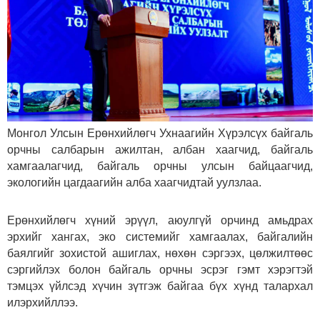
Монгол Улсын Ерөнхийлөгч Ухнаагийн Хүрэлсүх байгаль
орчны салбарын ажилтан, албан хаагчид, байгаль
хамгаалагчид, байгаль орчны улсын байцаагчид,
экологийн цагдаагийн алба хаагчидтай уулзлаа.
Ерөнхийлөгч хүний эрүүл, аюулгүй орчинд амьдрах
эрхийг хангах, эко системийг хамгаалах, байгалийн
баялгийг зохистой ашиглах, нөхөн сэргээх, цөлжилтөөс
сэргийлэх болон байгаль орчны эсрэг гэмт хэрэгтэй
тэмцэх үйлсэд хүчин зүтгэж байгаа бүх хүнд талархал
илэрхийллээ.