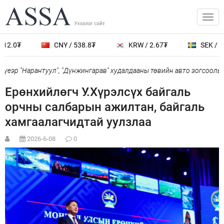
12.0₮
CNY / 538.8₮
KRW / 2.67₮
SEK / 40
еэр "Нарантуул", "Дүнжингарав" худалдааны төвийн авто зогсоолыг 
Ерөнхийлөгч У.Хүрэлсүх байгаль
орчны салбарын ажилтан, байгаль
хамгаалагчидтай уулзлаа
2026-6-08
0