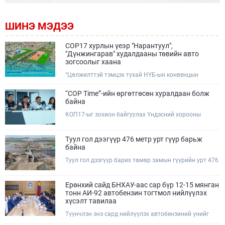
ШИНЭ МЭДЭЭ
COP17 хурлын үеэр "Нарантуул",
"Дүнжингарав" худалдааны төвийн авто
зогсоолыг хаана
“Цөлжилттэй тэмцэх тухай НҮБ-ын конвенцын
Талуудын 17 дугаар Бага хурал (COP17)” наймдугаар
сарын 17-28-ны өдрүүдэд Улаанбаатар хотод зохион
“COP Time”-ийн өргөтгөсөн хуралдаан болж
байгуулагдана.Хурлын үеэр Нарантуул, Дүнжингарав
байна
худалдааны төвүүдийн авто зогсоолыг түр хааж,
КОП17-ыг зохион байгуулах Үндэсний хорооны
тухайн чиглэлд нийтийн тээврийн хүртээмжийг
Ажлын албанаас хурлын бэлтгэл ажлын явц, уялдаа
нэмэгдүүлнэ.
холбоог хангах хүрээнд Бямба гараг бүр “COP Time”
дотоод хуралдааныг тогтмол зохион байгуулж ирсэн
Туул гол дээгүүр 476 метр урт гүүр барьж
билээ.Өнөөдөр “COP Time”-ийн сүүлийн хуралдааныг
байна
өргөтгөсөн хэлбэрээр зохион байгуулж байгаа
Туул гол дээгүүр барих төмөр замын гүүрийн урт 476
бөгөөд үүнд Үндэсний хорооны дэргэдэх дэд
метр бөгөөд барилгын ажил ид өрнөж байна.Энэ
хороодын гишүүд оролцож байна.
хэсэгт баригдах бетонон гүүр нь төмөр замын
хөдөлгөөнийг найдвартай, тасралтгүй нэвтрүүлэх
Ерөнхий сайд БНХАУ-аас сар бүр 12-15 мянган
чухал байгууламж бөгөөд уг ажлыг "Очирням" ХХК,
тонн АИ-92 автобензин тогтмол нийлүүлэх
"Тэргүүн саруул зам" ХХК, "Хотгорзам" ХХК зэрэг
хүсэлт тавилаа
таван компани гүйцэтгэж байна.
Түүнчлэн энэ сард нийлүүлэх автобензиний үнийг
олон улсын зах зээлийн ханшаас өндөр, үнийг