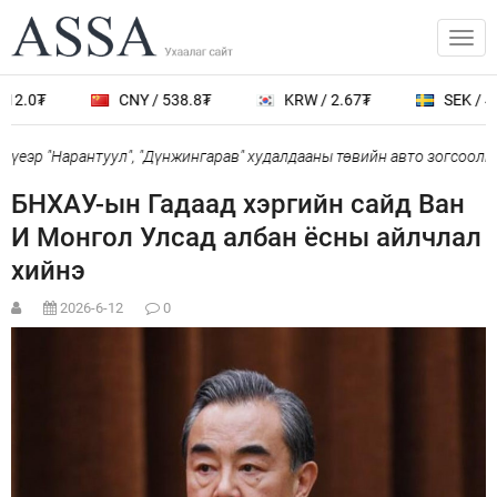
12.0₮
CNY / 538.8₮
KRW / 2.67₮
SEK / 40
үеэр "Нарантуул", "Дүнжингарав" худалдааны төвийн авто зогсоолыг
БНХАУ-ын Гадаад хэргийн сайд Ван
И Монгол Улсад албан ёсны айлчлал
хийнэ
2026-6-12
0