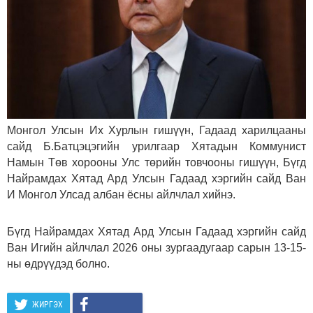
Монгол Улсын Их Хурлын гишүүн, Гадаад харилцааны
сайд Б.Батцэцэгийн урилгаар Хятадын Коммунист
Намын Төв хорооны Улс төрийн товчооны гишүүн, Бүгд
Найрамдах Хятад Ард Улсын Гадаад хэргийн сайд Ван
И Монгол Улсад албан ёсны айлчлал хийнэ.
Бүгд Найрамдах Хятад Ард Улсын Гадаад хэргийн сайд
Ван Игийн айлчлал 2026 оны зургаадугаар сарын 13-15-
ны өдрүүдэд болно.
ЖИРГЭХ