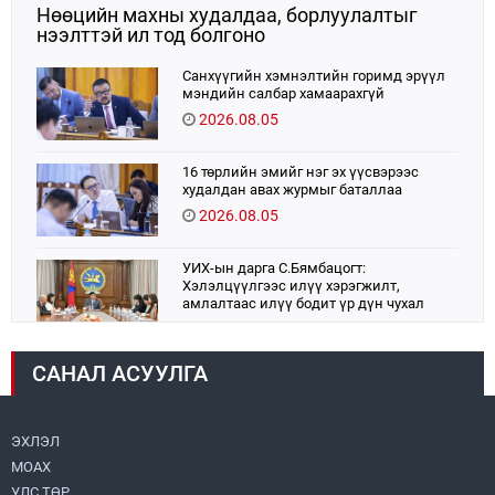
Нөөцийн махны худалдаа, борлуулалтыг
нээлттэй ил тод болгоно
Санхүүгийн хэмнэлтийн горимд эрүүл
мэндийн салбар хамаарахгүй
2026.08.05
16 төрлийн эмийг нэг эх үүсвэрээс
худалдан авах журмыг баталлаа
2026.08.05
УИХ-ын дарга С.Бямбацогт:
Хэлэлцүүлгээс илүү хэрэгжилт,
амлалтаас илүү бодит үр дүн чухал
2026.08.04
САНАЛ АСУУЛГА
Монголбанк 7 дугаар сард 1,439.2 кг үнэт
металл худалдан авлаа
2026.08.05
ЭХЛЭЛ
МОАХ
Монгол Улс “COP17”-д “Тал хээрийн
төлөвлөгөө”-гөө танилцуулна
УЛС ТӨР