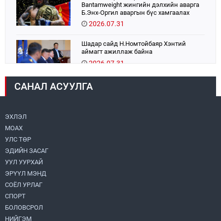
Bantamweight жингийн дэлхийн аварга
Б.Энх-Оргил аваргын бүс хамгаалах
тулаанаа өнөөдөр хийнэ.
2026.07.31
Шадар сайд Н.Номтойбаяр Хэнтий
аймагт ажиллаж байна
2026.07.31
САНАЛ АСУУЛГА
Авто зам шинээр барина
2026.07.31
ЭХЛЭЛ
МОАХ
Бага орлоготой иргэдийн орлогод татвар
ногдуулахгүй байх эрх зүйн орчныг
УЛС ТӨР
бүрдүүллээ
ЭДИЙН ЗАСАГ
2026.07.30
УУЛ УУРХАЙ
ЭРҮҮЛ МЭНД
Их, дээд сургууль, коллежийн хичээл
есдүгээр сарын 1-нээс цахимаар эхэлнэ
СОЁЛ УРЛАГ
2026.07.30
СПОРТ
БОЛОВСРОЛ
НИЙГЭМ
Улсын онцгой комисс өвөлжилтийн