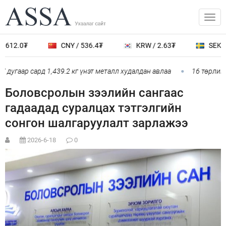
3612.0₮
CNY / 536.4₮
KRW / 2.63₮
SEK / 
дугаар сард 1,439.2 кг үнэт металл худалдан авлаа
16 төрлийн
Боловсролын зээлийн сангаас
гадаадад суралцах тэтгэлгийн
сонгон шалгаруулалт зарлажээ
2026-6-18
0