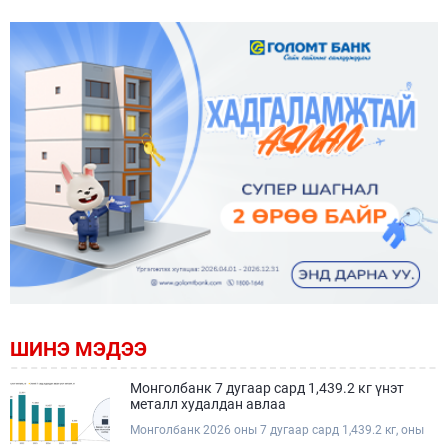
ШИНЭ МЭДЭЭ
Монголбанк 7 дугаар сард 1,439.2 кг үнэт
металл худалдан авлаа
Монголбанк 2026 оны 7 дугаар сард 1,439.2 кг, оны
эхнээс өссөн дүнгээр нийт 8.9 тонн үнэт металл,