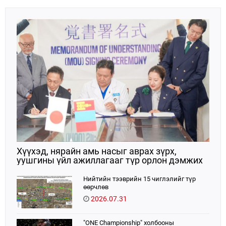
Хүүхэд, нярайн амь насыг аврах зүрх,
уушгины үйл ажиллагааг түр орлон дэмжих
ЭКМО технологийг ЭХЭМҮТ-д нэвтрүүлнэ
Нийтийн тээврийн 15 чиглэлийг түр
өөрчлөв
2026.07.31
"ONE Championship" холбооны