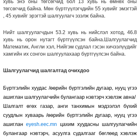
хувь энэ оны төгсөгчид бол 13 хувь нь өмнөх оны
төгсөгчид байна. Мөн бүртгүүлэгчдийн 55 хувийг эмэгтэй
, 45 хувийг эрэгтэй шалгуулагч эзэлж байна.
Нийт шалгуулагчдын 53.2 хувь нь нийслэл хотод, 46.8
хувь нь орон нутагт бүртгүүлсэн байна.Шалгуулагчид
Математик, Англи хэл, Нийгэм судлал гэсэн хичээлүүдийг
хамгийн их сонгон шалгуулахаар бүртгүүлсэн байна.
Шалгуулагчид шалгалтад очихдоо
Бүртгэлийн хуудас /өөрийн бүртгэлийн дугаар, нууц үгээ
ашиглан шалгуулагчийн булангаар нэвтэрч хэвлэж авна/
Шалгалт өгөх газар, анги танхимын мэдээлэл бүхий
суудлын хуваарь /өөрийн бүртгэлийн дугаар, нууц үгээ
ашиглан
eyesh.eec.mn
цахим хуудасны шалгуулагчийн
булангаар нэвтэрч, асуулга судалгааг бөглөөд хэвлэж