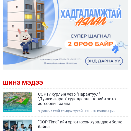
ШИНЭ МЭДЭЭ
COP17 хурлын үеэр "Нарантуул",
"Дүнжингарав" худалдааны төвийн авто
зогсоолыг хаана
“Цөлжилттэй тэмцэх тухай НҮБ-ын конвенцын
Талуудын 17 дугаар Бага хурал (COP17)” наймдугаар
сарын 17-28-ны өдрүүдэд Улаанбаатар хотод зохион
“COP Time”-ийн өргөтгөсөн хуралдаан болж
байгуулагдана.Хурлын үеэр Нарантуул, Дүнжингарав
байна
худалдааны төвүүдийн авто зогсоолыг түр хааж,