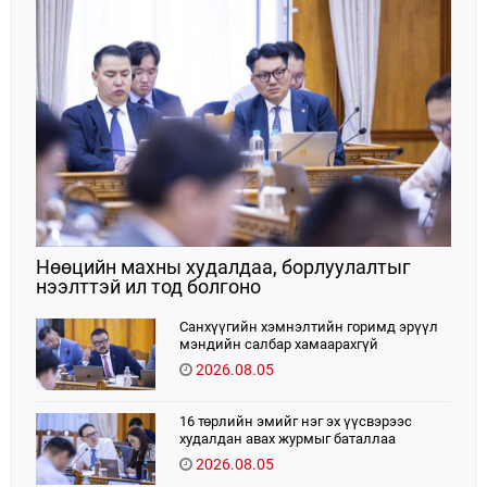
Нөөцийн махны худалдаа, борлуулалтыг
нээлттэй ил тод болгоно
Санхүүгийн хэмнэлтийн горимд эрүүл
мэндийн салбар хамаарахгүй
2026.08.05
16 төрлийн эмийг нэг эх үүсвэрээс
худалдан авах журмыг баталлаа
2026.08.05