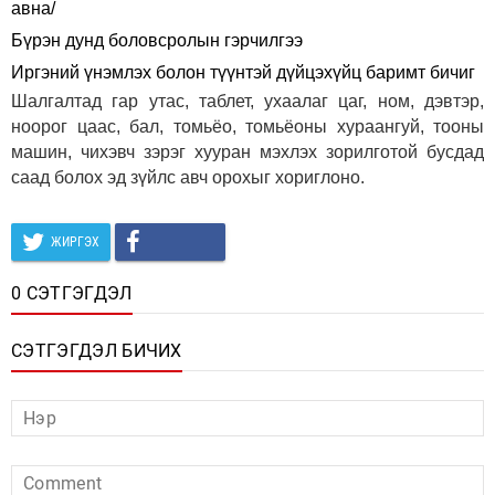
авна/
Бүрэн дунд боловсролын гэрчилгээ
Иргэний үнэмлэх болон түүнтэй дүйцэхүйц баримт бичиг
Шалгалтад гар утас, таблет, ухаалаг цаг, ном, дэвтэр,
ноорог цаас, бал, томьёо, томьёоны хураангуй, тооны
машин, чихэвч зэрэг хууран мэхлэх зорилготой бусдад
саад болох эд зүйлс авч орохыг хориглоно.
ЖИРГЭХ
0 СЭТГЭГДЭЛ
СЭТГЭГДЭЛ БИЧИХ