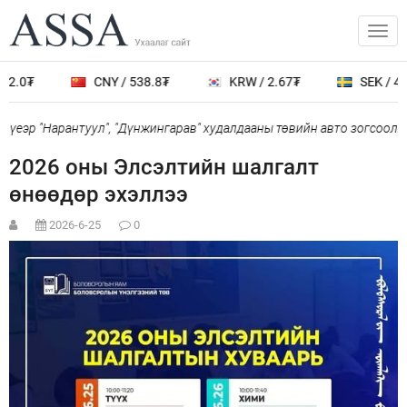
2.0₮
CNY / 538.8₮
KRW / 2.67₮
SEK / 401
үеэр "Нарантуул", "Дүнжингарав" худалдааны төвийн авто зогсоолыг
2026 оны Элсэлтийн шалгалт
өнөөдөр эхэллээ
2026-6-25
0