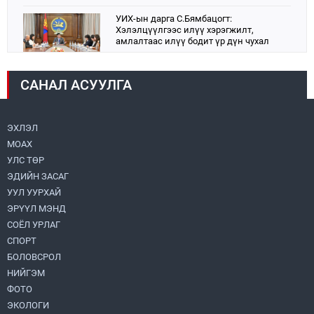
УИХ-ын дарга С.Бямбацогт:
Хэлэлцүүлгээс илүү хэрэгжилт,
амлалтаас илүү бодит үр дүн чухал
2026.08.04
САНАЛ АСУУЛГА
Монголбанк 7 дугаар сард 1,439.2 кг үнэт
металл худалдан авлаа
2026.08.05
ЭХЛЭЛ
МОАХ
Монгол Улс “COP17”-д “Тал хээрийн
төлөвлөгөө”-гөө танилцуулна
УЛС ТӨР
2026.08.05
ЭДИЙН ЗАСАГ
УУЛ УУРХАЙ
Нийслэлийн Засаг дарга бөгөөд
ЭРҮҮЛ МЭНД
Улаанбаатар хотын Захирагч
СОЁЛ УРЛАГ
Б.Пүрэвдагва ХУД-ийн 12,13, 14-р
хорооны үер, усны эрсдэлтэй цэгүүдэд
СПОРТ
2026.08.04
ажиллалаа
БОЛОВСРОЛ
НИЙГЭМ
УИХ-ын асуулгын цагийг гурван удаа
зохион байгуулж, гишүүдийн асуултыг
ФОТО
Ерөнхий сайдад хүргүүлж, цахим
ЭКОЛОГИ
хуудаст байршуулжээ
2026.08.04