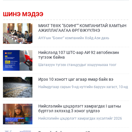
ШИНЭ МЭДЭЭ
МИАТ ТӨХК “БОИНГ” КОМПАНИТАЙ ХАМТЫН
АЖИЛЛАГААГАА ӨРГӨЖҮҮЛНЭ
АНУ-ын “Боинг” компанийн Хойд Ази дахь
арилжааны нисэх онгоцны борлуулалт,
маркетингийн асуудал хариуцсан Дэд ерөнхийлөгч
Жэф Эдвардс тэргүүтэй төлөөлөгчдийг Зам,
Нийслэлд 107 ШТС-аар АИ 92 автобензин
тээврийн сайд Б.Дэлгэрсайхан хүлээн авч уулзав.
түгээж байна
Шатахуун түгээх станцуудыг хошууныхаа тоог
нэмэгдүүлэх үүрэг, чиглэл өгч, ажиллаж байна.
Ирэх 10 хоногт цаг агаар ямар байх вэ
Наймдугаар сарын 9-нд нутгийн баруун хагаст, 10-нд
нутгийн зүүн хагаст, 11-нд нутгийн зүүн өмнөд
хэсгээр ахиухан хэмжээний бороо орох тул
болзошгүй үер, усны аюулаас анхаарна уу.
Нийслэлийн цэцэрлэгт хамрагдах I шатны
бүртгэл эхлэхэд 3 хоног үлдлээ
Нийслэлийн цэцэрлэгт хамрагдах хүсэлтийг 2026
оны 08 сарын 10-ны өдрөөс 08 сарын 23-ны өдрийг
дуустал "E-Mongolia" платформоор дамжуулан