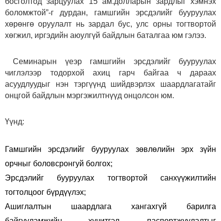
босголтод зарцуулах 15 ам.долларын зардлыг хэмнэх
боломжтой”-г дурдан, гамшгийн эрсдэлийг бууруулах
хөрөнгө оруулалт нь зардал бус, улс орны тогтвортой
хөгжил, иргэдийн аюулгүй байдлын баталгаа юм гэлээ.
Семинарын үеэр гамшгийн эрсдэлийг бууруулах
чиглэлээр тодорхой ахиц гарч байгаа ч дараах
асуудлуудыг нэн тэргүүнд шийдвэрлэх шаардлагатайг
онцгой байдлын мэргэжилтнүүд онцолсон юм.
Үүнд:
Гамшгийн эрсдэлийг бууруулах зөвлөлийн эрх зүйн
орчныг боловсронгуй болгох;
Эрсдэлийг бууруулах тогтвортой санхүүжилтийн
тогтолцоог бүрдүүлэх;
Ашиглалтын шаардлага хангахгүй барилга
байгууламжийн хүчитгэл, паспортжуулалтыг