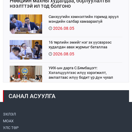
Нөөцийн махны худалдаа, борлуулалтыг
нээлттэй ил тод болгоно
Санхүүгийн хэмнэлтийн горимд эрүүл
мэндийн салбар хамаарахгүй
2026.08.05
16 төрлийн эмийг нэг эх үүсвэрээс
худалдан авах журмыг баталлаа
2026.08.05
УИХ-ын дарга С.Бямбацогт:
Хэлэлцүүлгээс илүү хэрэгжилт,
амлалтаас илүү бодит үр дүн чухал
2026.08.04
САНАЛ АСУУЛГА
Монголбанк 7 дугаар сард 1,439.2 кг үнэт
металл худалдан авлаа
2026.08.05
ЭХЛЭЛ
МОАХ
Монгол Улс “COP17”-д “Тал хээрийн
төлөвлөгөө”-гөө танилцуулна
УЛС ТӨР