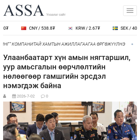
0₮
CNY / 538.8₮
KRW / 2.67₮
SEK / 401.7
ОИНГ” КОМПАНИТАЙ ХАМТЫН АЖИЛЛАГААГАА ӨРГӨЖҮҮЛНЭ
Ни
Улаанбаатарт хүн амын нягтаршил,
уур амьсгалын өөрчлөлтийн
нөлөөгөөр гамшгийн эрсдэл
нэмэгдэж байна
2026-7-02
0