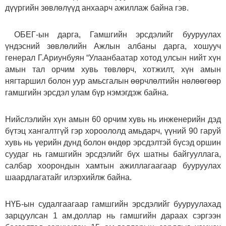
дүүргийн зөвлөлүүд анхаарч ажиллаж байна гэв.
ОБЕГ-ын дарга, Гамшгийн эрсдэлийг бууруулах
үндэсний зөвлөлийн Ажлын албаны дарга, хошууч
генерал Г.Ариунбуян “Улаанбаатар хотод улсын нийт хүн
амын тал орчим хувь төвлөрч, хотжилт, хүн амын
нягтаршил болон уур амьсгалын өөрчлөлтийн нөлөөгөөр
гамшгийн эрсдэл улам бүр нэмэгдэж байна.
Нийслэлийн хүн амын 60 орчим хувь нь инженерийн дэд
бүтэц хангалтгүй гэр хороололд амьдарч, үүний 90 гаруй
хувь нь үерийн дунд болон өндөр эрсдэлтэй бүсэд оршин
суудаг нь гамшгийн эрсдэлийг бүх шатны байгууллага,
салбар хоорондын хамтын ажиллагаагаар бууруулах
шаардлагатайг илэрхийлж байна.
НҮБ-ын судалгаагаар гамшгийн эрсдэлийг бууруулахад
зарцуулсан 1 ам.доллар нь гамшгийн дараах сэргээн