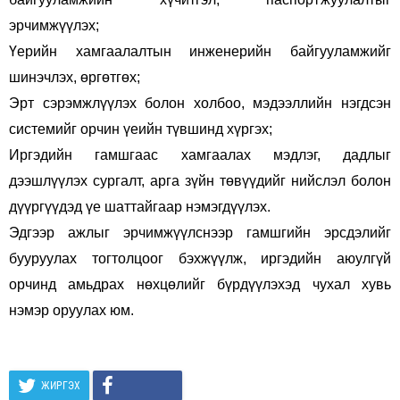
эрчимжүүлэх;
Үерийн хамгаалалтын инженерийн байгууламжийг
шинэчлэх, өргөтгөх;
Эрт сэрэмжлүүлэх болон холбоо, мэдээллийн нэгдсэн
системийг орчин үеийн түвшинд хүргэх;
Иргэдийн гамшгаас хамгаалах мэдлэг, дадлыг
дээшлүүлэх сургалт, арга зүйн төвүүдийг нийслэл болон
дүүргүүдэд үе шаттайгаар нэмэгдүүлэх.
Эдгээр ажлыг эрчимжүүлснээр гамшгийн эрсдэлийг
бууруулах тогтолцоог бэхжүүлж, иргэдийн аюулгүй
орчинд амьдрах нөхцөлийг бүрдүүлэхэд чухал хувь
нэмэр оруулах юм.
ЖИРГЭХ