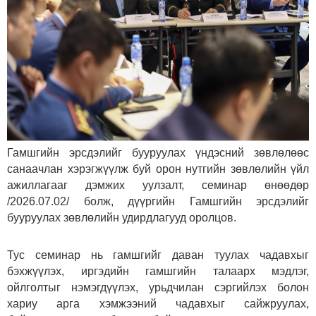
Гамшгийн эрсдэлийг бууруулах үндэсний зөвлөлөөс
санаачлан хэрэгжүүлж буй орон нутгийн зөвлөлийн үйл
ажиллагааг дэмжих уулзалт, семинар өнөөдөр
/2026.07.02/ болж, дүүргийн Гамшгийн эрсдэлийг
бууруулах зөвлөлийн удирдлагууд оролцов.
Тус семинар нь гамшгийг даван туулах чадавхыг
бэхжүүлэх, иргэдийн гамшгийн талаарх мэдлэг,
ойлголтыг нэмэгдүүлэх, урьдчилан сэргийлэх болон
хариу арга хэмжээний чадавхыг сайжруулах,