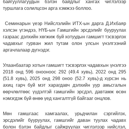
байгууллагуудын бэлэн байдлыг хангах чиглэлээр
туршлага солилцсон арга хэмжээ боллоо.
Семинарын үеэр Нийслэлийн ИТХ-ын дарга Д.Ихбаяр
хэлсэн үгэндээ, НҮБ-ын Гамшгийн эрсдэлийг бууруулах
газраас дэлхийн хөгжиж буй хотуудын гамшигт тэсвэрлэх
чадавхыг гурван жил тутам олон улсын үнэлгээний
аргачлалаар дүгнэдэг.
Улаанбаатар хотын гамшигт тэсвэрлэх чадавхын үнэлгээ
2018 онд 596 онооноос 292 (49.4 хувь), 2022 онд 295
(51.8 хувь), 2025 онд 298 оноо (52.7 хувь)-д хүрсэн нь
ахиц гарч буй мэт харагдавч дэлхийн уур амьсгалын
өөрчлөлтөөс үүдэлтэй гамшгийн эрсдэл, давтамж өсөн
нэмэгдэж буй өнөө үед хангалтгүй байгааг онцлов.
Мөн гамшгаас хамгаалах, урьдчилан сэргийлэх,
эрсдэлийг бууруулах, гамшгийг даван туулах чадавх
болон бэлэн байдлыг сайжруулах чиглэлээр нийслэл,