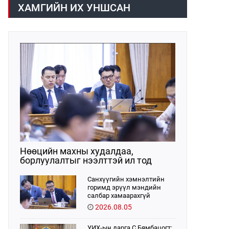
хүрээнд хууль санаачлагчаас өргөн
ХАМГИЙН ИХ УНШСАН
мэдүүлсэн хууль, Улсын Их Хурлын
бусад шийдвэрийн төслийг
урьдчилан хэлэлцэж санал, дүгнэлт
гарган нэгдсэн хуралдаанд
хэлэлцүүлэх, Улсын Их Хурлын
хяналтыг хэрэгжүүлэх, хуульд
тусгайлан заасан асуудлаар Улсын
Их Хурлын тогтоолын төсөл
боловсруулах чиг үүргээ
хэрэгжүүлэн ажиллажээ.
Нөөцийн махны худалдаа,
борлуулалтыг нээлттэй ил тод
болгоно
Санхүүгийн хэмнэлтийн
горимд эрүүл мэндийн
салбар хамаарахгүй
2026.08.05
УИХ-ын дарга С.Бямбацогт: