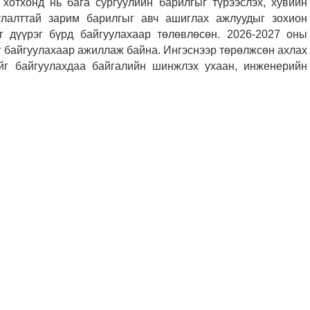
 хотхонд нь бага сургуулийн барилгыг түрээслэх, хувийн
улалттай зарим барилгыг авч ашиглах ажлуудыг зохион
г дүүрэг бүрд байгуулахаар төлөвлөсөн. 2026-2027 оны
йг байгуулахаар ажиллаж байна. Ингэснээр төрөлжсөн ахлах
нийг байгуулахдаа байгалийн шинжлэх ухаан, инженерийн