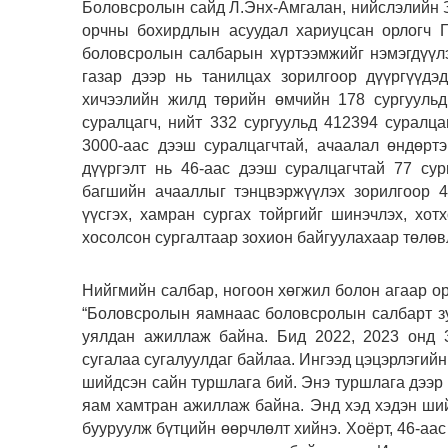
Боловсролын сайд Л.Энх-Амгалан, нийслэлийн З
орчны бохирдлын асуудал хариуцсан орлогч Г
боловсролын салбарын хүртээмжийг нэмэгдүүлэ
газар дээр нь танилцах зорилгоор дүүргүүд
хичээлийн жилд төрийн өмчийн 178 сургуульд
суралцагч, нийт 332 сургуульд 412394 суралц
3000-аас дээш суралцагчтай, ачаалал өндөрт
дүүргэлт нь 46-аас дээш суралцагчтай 77 сур
багшийн ачааллыг тэнцвэржүүлэх зорилгоор 4
үүсгэх, хамран сургах тойргийг шинэчлэх, хот
хосолсон сургалтаар зохион байгуулахаар төлөв
Нийгмийн салбар, ногоон хөгжил болон агаар о
“Боловсролын яамнаас боловсролын салбарт зу
уялдан ажиллаж байна. Бид 2022, 2023 онд 3
сугалаа сугалуулдаг байлаа. Ингээд цэцэрлэгийн
шийдсэн сайн туршлага бий. Энэ туршлага дээр
яам хамтран ажиллаж байна. Энд хэд хэдэн ший
бууруулж бүтцийн өөрчлөлт хийнэ. Хоёрт, 46-аа