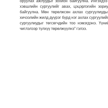
оруулах ажлуудыг зохион байгуулна. Ингэхдээ
хэвшлийн сургуулийг авах, цэцэрлэгийн зори
байгуулна. Мөн төрөлжсөн ахлах сургуулиуды
хичээлийн жилд дүүрэг бүрд нэг ахлах сургуули
сургуулиудыг төгсөгчдийн тоо нэмэгдэнэ. Үү
чиглэлээр түлхүү төрөлжүүлнэ” гэлээ.