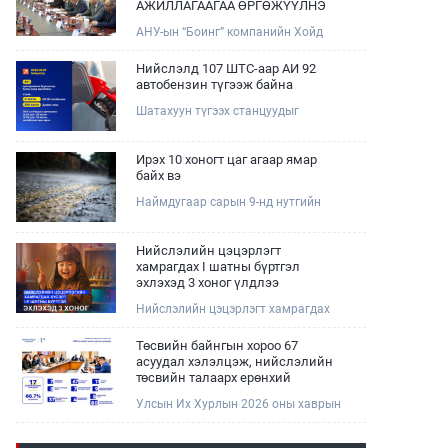
АЖИЛЛАГААГАА ӨРГӨЖҮҮЛНЭ
АНУ-ын “Боинг” компанийн Хойд
Ази дахь арилжааны нисэх онгоцны
борлуулалт, маркетингийн асуудал
Нийслэлд 107 ШТС-аар АИ 92
хариуцсан Дэд ерөнхийлөгч Жэф
автобензин түгээж байна
Эдвардс тэргүүтэй төлөөлөгчдийг
Шатахуун түгээх станцуудыг
Зам, тээврийн сайд Б.Дэлгэрсайхан
хошууныхаа тоог нэмэгдүүлэх үүрэг,
хүлээн авч уулзав.
чиглэл өгч, ажиллаж байна.
Ирэх 10 хоногт цаг агаар ямар
байх вэ
Наймдугаар сарын 9-нд нутгийн
баруун хагаст, 10-нд нутгийн зүүн
хагаст, 11-нд нутгийн зүүн өмнөд
хэсгээр ахиухан хэмжээний бороо
Нийслэлийн цэцэрлэгт
орох тул болзошгүй үер, усны
хамрагдах I шатны бүртгэл
аюулаас анхаарна уу.
эхлэхэд 3 хоног үлдлээ
Нийслэлийн цэцэрлэгт хамрагдах
хүсэлтийг 2026 оны 08 сарын 10-ны
өдрөөс 08 сарын 23-ны өдрийг
Төсвийн байнгын хороо 67
дуустал "E-Mongolia" платформоор
асуудал хэлэлцэж, нийслэлийн
дамжуулан цахимаар хүлээн
төсвийн талаарх ерөнхий
авна.Хүүхдээ цэцэрлэгт хамруулах
хяналтын сонсгол зохион
Улсын Их Хурлын 2026 оны хаврын
үйлчилгээг авахдаа дараах
байгуулсан байна
ээлжит чуулганы хугацаанд Төсвийн
зүйлсийг анхаарна уу.
байнгын хороо эрхлэх асуудлынхаа