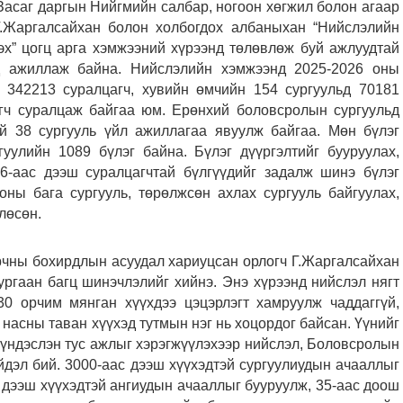
асаг даргын Нийгмийн салбар, ногоон хөгжил болон агаар
.Жаргалсайхан болон холбогдох албаныхан “Нийслэлийн
х” цогц арга хэмжээний хүрээнд төлөвлөж буй ажлуудтай
эд ажиллаж байна. Нийслэлийн хэмжээнд 2025-2026 оны
 342213 суралцагч, хувийн өмчийн 154 сургуульд 70181
агч суралцаж байгаа юм. Ерөнхий боловсролын сургуульд
эй 38 сургууль үйл ажиллагаа явуулж байгаа. Мөн бүлэг
гуулийн 1089 бүлэг байна. Бүлэг дүүргэлтийг бууруулах,
6-аас дээш суралцагчтай бүлгүүдийг задалж шинэ бүлэг
хоны бага сургууль, төрөлжсөн ахлах сургууль байгуулах,
лөсөн.
рчны бохирдлын асуудал хариуцсан орлогч Г.Жаргалсайхан
ргаан багц шинэчлэлийг хийнэ. Энэ хүрээнд нийслэл нягт
0 орчим мянган хүүхдээ цэцэрлэгт хамруулж чаддаггүй,
 насны таван хүүхэд тутмын нэг нь хоцордог байсан. Үүнийг
 үндэслэн тус ажлыг хэрэгжүүлэхээр нийслэл, Боловсролын
дэл бий. 3000-аас дээш хүүхэдтэй сургуулиудын ачааллыг
с дээш хүүхэдтэй ангиудын ачааллыг бууруулж, 35-аас доош