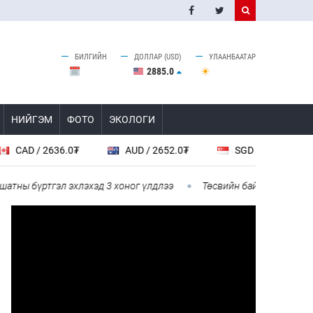
БИЛГИЙН
ДОЛЛАР (USD)
УЛААНБААТАР
2885.0
НИЙГЭМ
ФОТО
ЭКОЛОГИ
AD / 2636.0₮
AUD / 2652.0₮
SGD / 2885.0₮
ы бүртгэл эхлэхэд 3 хоног үлдлээ
Төсвийн байнгын хороо 67 а