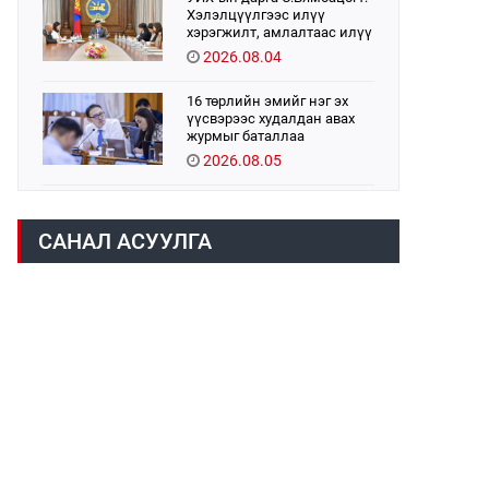
Хэлэлцүүлгээс илүү
хэрэгжилт, амлалтаас илүү
бодит үр дүн чухал
2026.08.04
16 төрлийн эмийг нэг эх
үүсвэрээс худалдан авах
журмыг баталлаа
2026.08.05
Монголбанк 7 дугаар сард
1,439.2 кг үнэт металл
САНАЛ АСУУЛГА
худалдан авлаа
2026.08.05
Монгол Улс “COP17”-д “Тал
хээрийн төлөвлөгөө”-гөө
танилцуулна
2026.08.05
УИХ-ын асуулгын цагийг
гурван удаа зохион
байгуулж, гишүүдийн
асуултыг Ерөнхий сайдад
2026.08.04
хүргүүлж, цахим хуудаст