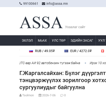
99100661
info@assa.mn
ЭХЛЭЛ
МоАХ
УЛС ТӨР
ЭДИЙН ЗАСАГ
УУЛ
 23.56₮
RUB / 49.05₮
EUR / 4272.0₮
CHF 
лд 107 ШТС-аар АИ 92 автобензин түгээж байна
Ирэх 10 хоногт
Г.Жаргалсайхан: Бүлэг дүүргэл
тэнцвэржүүлэх зорилгоор хотхо
сургуулиудыг байгуулна
Tsolmon
2026-7-06
0