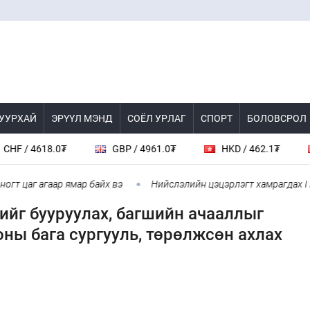
 УУРХАЙ
ЭРҮҮЛ МЭНД
СОЁЛ УРЛАГ
СПОРТ
БОЛОВСРОЛ
/ 4618.0₮
GBP / 4961.0₮
HKD / 462.1₮
C
 цаг агаар ямар байх вэ
Нийслэлийн цэцэрлэгт хамрагдах I шатн
тийг бууруулах, багшийн ачааллыг
ны бага сургууль, төрөлжсөн ахлах