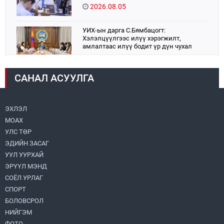
2026.08.05
УИХ-ын дарга С.Бямбацогт:
Хэлэлцүүлгээс илүү хэрэгжилт,
амлалтаас илүү бодит үр дүн чухал
2026.08.04
САНАЛ АСУУЛГА
Монголбанк 7 дугаар сард 1,439.2 кг үнэт
металл худалдан авлаа
2026.08.05
ЭХЛЭЛ
МОАХ
Монгол Улс “COP17”-д “Тал хээрийн
төлөвлөгөө”-гөө танилцуулна
УЛС ТӨР
2026.08.05
ЭДИЙН ЗАСАГ
УУЛ УУРХАЙ
УИХ-ын асуулгын цагийг гурван удаа
ЭРҮҮЛ МЭНД
зохион байгуулж, гишүүдийн асуултыг
СОЁЛ УРЛАГ
Ерөнхий сайдад хүргүүлж, цахим
хуудаст байршуулжээ
СПОРТ
2026.08.04
БОЛОВСРОЛ
НИЙГЭМ
Улаанбаатарт өдөртөө 28 хэм дулаан
ФОТО