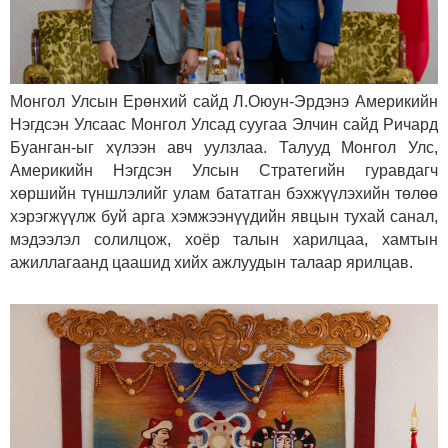
Монгол Улсын Ерөнхий сайд Л.Оюун-Эрдэнэ Америкийн
Нэгдсэн Улсаас Монгол Улсад суугаа Элчин сайд Ричард
Буанган-ыг хүлээн авч уулзлаа. Талууд Монгол Улс,
Америкийн Нэгдсэн Улсын Стратегийн гуравдагч
хөршийн түншлэлийг улам бататган бэхжүүлэхийн төлөө
хэрэгжүүлж буй арга хэмжээнүүдийн явцын тухай санал,
мэдээлэл солилцож, хоёр талын харилцаа, хамтын
ажиллагаанд цаашид хийх ажлуудын талаар ярилцав.