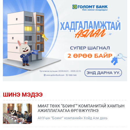
ШИНЭ МЭДЭЭ
МИАТ ТӨХК “БОИНГ” КОМПАНИТАЙ ХАМТЫН
АЖИЛЛАГААГАА ӨРГӨЖҮҮЛНЭ
АНУ-ын “Боинг” компанийн Хойд Ази дахь
арилжааны нисэх онгоцны борлуулалт,
маркетингийн асуудал хариуцсан Дэд ерөнхийлөгч