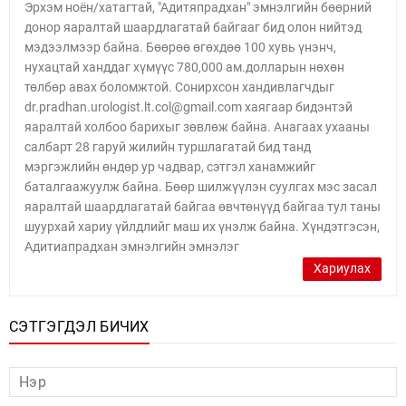
Эрхэм ноён/хатагтай, "Адитяпрадхан" эмнэлгийн бөөрний
донор яаралтай шаардлагатай байгааг бид олон нийтэд
мэдээлмээр байна. Бөөрөө өгөхдөө 100 хувь үнэнч,
нухацтай ханддаг хүмүүс 780,000 ам.долларын нөхөн
төлбөр авах боломжтой. Сонирхсон хандивлагчдыг
dr.pradhan.urologist.lt.col@gmail.com хаягаар бидэнтэй
яаралтай холбоо барихыг зөвлөж байна. Анагаах ухааны
салбарт 28 гаруй жилийн туршлагатай бид танд
мэргэжлийн өндөр ур чадвар, сэтгэл ханамжийг
баталгаажуулж байна. Бөөр шилжүүлэн суулгах мэс засал
яаралтай шаардлагатай байгаа өвчтөнүүд байгаа тул таны
шуурхай хариу үйлдлийг маш их үнэлж байна. Хүндэтгэсэн,
Адитиапрадхан эмнэлгийн эмнэлэг
Хариулах
СЭТГЭГДЭЛ БИЧИХ