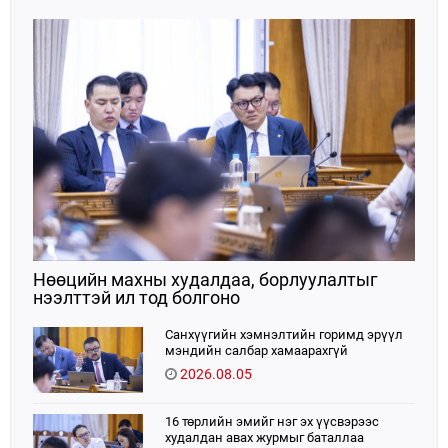
тусгайлан заасан асуудлаар Улсын Их Хурлын
тогтоолын төсөл боловсруулах чиг үүргээ
хэрэгжүүлэн ажиллажээ.
Нөөцийн махны худалдаа, борлуулалтыг
нээлттэй ил тод болгоно
Санхүүгийн хэмнэлтийн горимд эрүүл
мэндийн салбар хамаарахгүй
2026.08.05
16 төрлийн эмийг нэг эх үүсвэрээс
худалдан авах журмыг баталлаа