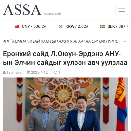
CNY / 536.2₮
KRW / 2.62₮
SEK / 387.4₮
ОИНГ” КОМПАНИТАЙ ХАМТЫН АЖИЛЛАГААГАА ӨРГӨЖҮҮЛНЭ
Ни
Ерөнхий сайд Л.Оюун-Эрдэнэ АНУ-
ын Элчин сайдыг хүлээн авч уулзлаа
Tsolmon
2025-4-12
1