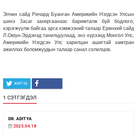
Элчин сайд Ричард Буанган Америкийн Нэгдсэн Улсын
шинэ Засаг захиргаанаас баримталж буй бодлого,
хэрэгжүүлж байгаа арга хэмжээний талаар Ерөнхий сайд
Л.Оюун-Эрдэнэд танилцуулаад, энэ хүрээнд Монгол Улс,
Америкийн Нэгдсэн Улс харилцан ашигтай хамтран
ажиллах боломжуудын талаар санал солилцов.
ЖИРГЭХ
1 СЭТГЭГДЭЛ
DR. ADITYA
2025.04.18