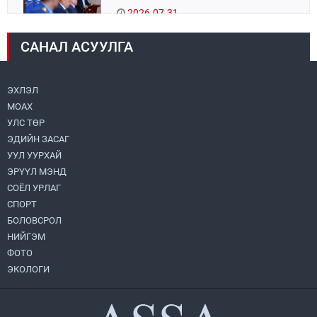
2026.07.31
САНАЛ АСУУЛГА
Авто зам шинээр барина
2026.07.31
ЭХЛЭЛ
МОАХ
Хөвсгөл нуурын их цэвэрлэгээний аяны
хүрээнд 301 тонн хог хаягдлыг
УЛС ТӨР
төвлөрүүлжээ
ЭДИЙН ЗАСАГ
2026.07.31
УУЛ УУРХАЙ
ЭРҮҮЛ МЭНД
ЦАНХИЙН ЗҮҮН УУРХАЙН ГЭРЭЭТ
КОМПАНИУДАД ХӨНДЛӨНГИЙН АУДИТ
СОЁЛ УРЛАГ
ХИЙВ
СПОРТ
2026.07.31
БОЛОВСРОЛ
НИЙГЭМ
Бүсчилсэн хөгжил, гамшгийн эрсдэлийг
ФОТО
бууруулах чиглэлээр НҮБ-тай хамтын
ажиллагаагаа өргөжүүлэхээр санал
ЭКОЛОГИ
солилцлоо
2026.07.31
Ирэх 10 хоногийн цаг агаарын