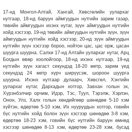
17-нд Монгол-Алтай, Хангай, Хөвсгөлийн уулархаг
нутгаар, 18-нд баруун аймгуудын нутгийн зарим газар,
төвийн аймгуудын ихэнх нутаг, зүүн аймгуудын нутгийн
хойд хэсгээр, 19-нд төвийн аймгуудын нутгийн зүүн, зүүн
аймгуудын нутгийн хойд хэсгээр, 20-нд зүүн аймгуудын
нутгийн зүүн хэсгээр бороо, нойтон цас, цас орж, цасан
шуурга шуурна. Салхи 17-нд Алтайн уулархаг нутаг, Арц
Богдын өвөр хоолойгоор, 18-нд ихэнх нутгаар, 19-нд
нутгийн зүүн хагаст секундэд 18-20 метр, зарим үед
секундэд 24 метр хүрч ширүүсэж, шороон шуурга
шуурна. Ихэнх нутгаар дулаарч, Хөвсгөл, Хэнтийн
уулархаг нутаг, Дархадын хотгор, Завхан голын эх,
Хүрэнбэлчир орчим, Идэр, Тэс, Туул, Тэрэлж, Хэрлэн,
Онон, Улз, Халх голын хөндийгөөр шөнөдөө 5-10 хэм
хүйтэн, өдөртөө 5-10 хэм, Их нууруудын хотгор, говийн
бүс нутгийн хойд болон зүүн хэсгээр шөнөдөө 3-8 хэм,
өдөртөө 18-23 хэм, говийн бүс нутгийн баруун өмнөд
хэсгээр шөнөдөө 8-13 хэм, өдөртөө 23-28 хэм, бусад