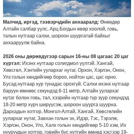
Малчид, иргэд, тээвэрчдийн анхааралд:
Өнөөдөр
Алтайн салбар уулс, Арц Богдын өвөр хоолой, говь,
талын нутгаар салхи, шороон шуургатай байхыг
анхааруулж байна.
2026 оны
дөрөвдүгээр
сарын 16-ны 08 цагаас 20 цаг
хүртэл:
Ихэнх нутгаар солигдмол үүлтэй. Хангай,
Хөвсгөл, Хэнтийн уулархаг нутаг, Орхон, Хэрлэн, Онон,
Улз голын хөндийгөөр бороо, нойтон цас, цас орно.
Бусад нутгаар хур тунадас орохгүй. Салхи ихэнх нутгаар
баруун өмнөөс секундэд 6-11 метр, Алтайн уулархаг
нутаг болон говь, тал, хээрийн нутгаар түр зуур секундэд
18-20 метр хүрч ширүүсэж, шороон шуурга шуурна.
Дархадын хотгор, Монгол-Алтай, Хангай, Хөвсгөлийн
уулархаг нутаг, Завхан голын эх, Идэр, Тэс, Тэрэлж,
Хэрлэн, Онон, Улз, Халх голын хөндийгөөр 5-10 хэм, Их
нууруудын хотгор, говийн бүс нутгийн өмнөд хэсгээр 19-