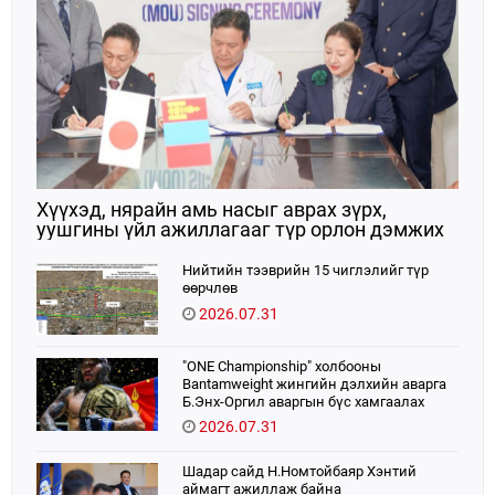
Хүүхэд, нярайн амь насыг аврах зүрх,
уушгины үйл ажиллагааг түр орлон дэмжих
ЭКМО технологийг ЭХЭМҮТ-д нэвтрүүлнэ
Нийтийн тээврийн 15 чиглэлийг түр
өөрчлөв
2026.07.31
"ONE Championship" холбооны
Bantamweight жингийн дэлхийн аварга
Б.Энх-Оргил аваргын бүс хамгаалах
тулаанаа өнөөдөр хийнэ.
2026.07.31
Шадар сайд Н.Номтойбаяр Хэнтий
аймагт ажиллаж байна