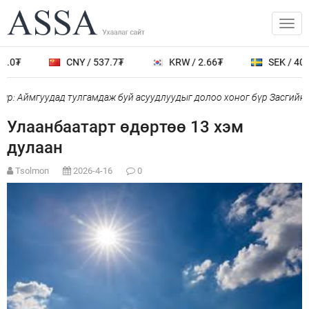
.0₮
CNY / 537.7₮
KRW / 2.66₮
SEK / 402.
р: Аймгуудад тулгамдаж буй асуудлуудыг долоо хоног бүр Засгийн 
Улаанбаатарт өдөртөө 13 хэм
дулаан
Tsolmon
2026-4-16
0