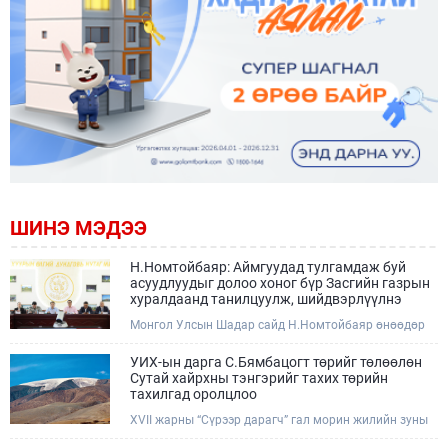
ШИНЭ МЭДЭЭ
Н.Номтойбаяр: Аймгуудад тулгамдаж буй
асуудлуудыг долоо хоног бүр Засгийн газрын
хуралдаанд танилцуулж, шийдвэрлүүлнэ
Монгол Улсын Шадар сайд Н.Номтойбаяр өнөөдөр
Өмнөговь, Дундговь аймагт ажиллалаа. Ерөнхий
сайдын 10 дугаар албан даалгавар, Улсын Онцгой
УИХ-ын дарга С.Бямбацогт төрийг төлөөлөн
комиссын даргын 3 дугаар тушаалын хүрээнд
Сутай хайрхны тэнгэрийг тахих төрийн
Өмнөговь аймагт байгаль орчин, уул уурхайн 358
тахилгад оролцлоо
зөрчил илрүүлж, 200 гаруйг нь арилгуулаад байна.
XVII жарны “Сүрээр дарагч” гал морин жилийн зуны
адаг хөхөгчин хонь сарын 23-ны өлзий дэмбэрэлтэй