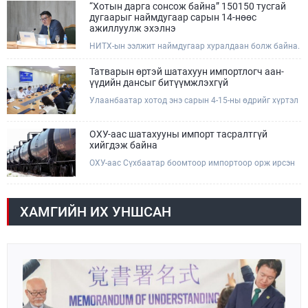
өдөр /2026.08.06/ Сутай хайрхны тэнгэрийг тайх
“Хотын дарга сонсож байна” 150150 тусгай
төрийн тахилга боллоо.
дугаарыг наймдугаар сарын 14-нөөс
ажиллуулж эхэлнэ
НИТХ-ын ээлжит наймдугаар хуралдаан болж байна.
Өнөөдрийн хуралдаанаар нийслэлийн нутгийн
захиргааны байгууллага, албан тушаалтанд 2025,
Татварын өртэй шатахуун импортлогч аан-
2026 оны эхний хагас жилийн байдлаар иргэдээс
үүдийн дансыг битүүмжлэхгүй
ирсэн өргөдөл, гомдлын шийдвэрлэлтийн тайлан
Улаанбаатар хотод энэ сарын 4-15-ны өдрийг хүртэл
мэдээллийг сонслоо.
тэгш, сондгой дугаарын зохицуулалтаар нэг удаа
50,000 төгрөгт автобензин олгож буй. Эхний үр дүнд,
шатахуун түгээх станцуудын өдрийн борлуулалт хоёр
ОХУ-аас шатахууны импорт тасралтгүй
дахин буурч нэг машиныг цэнэглэх хурд нэмэгдсэн
хийгдэж байна
болохыг Ашигт малтмал, газрын тосны газраас
ОХУ-аас Сүхбаатар боомтоор импортоор орж ирсэн
танилцууллаа.
шатахууны мэдээллийг хүргэж байна. Наймдугаар
сарын 06-ны өдөр /02:30 цагт/ 7 вагон буюу 420 тонн
АИ-92 автобензин орж иржээ.
ХАМГИЙН ИХ УНШСАН