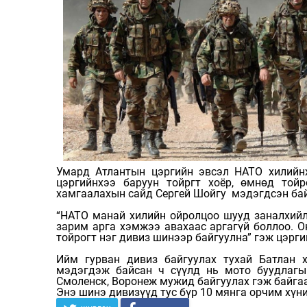
Умард Атлантын цэргийн эвсэл НАТО хилийнх
цэргийнхээ баруун тойргт хоёр, өмнөд той
хамгаалахын сайд Сергей Шойгу мэдэгдсэн ба
“НАТО манай хилийн ойролцоо шууд заналхийл
зарим арга хэмжээ авахаас аргагүй боллоо. О
тойрогт нэг дивиз шинээр байгуулна” гэж цэрг
Ийм гурван дивиз байгуулах тухай Батлан 
мэдэгдэж байсан ч сүүлд нь мото буудлагын
Смоленск, Воронеж мужид байгуулах гэж байгаа
Энэ шинэ дивизүүд тус бүр 10 мянга орчим хүн