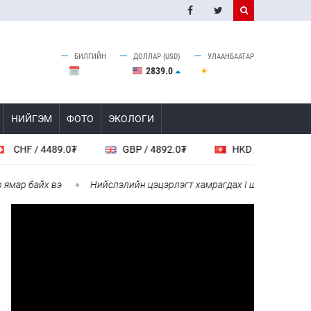
БИЛГИЙН
ДОЛЛАР (USD)
УЛААНБААТАР
2839.0
НИЙГЭМ
ФОТО
ЭКОЛОГИ
F / 4489.0₮
GBP / 4892.0₮
HKD / 461.5₮
р байх вэ
Нийслэлийн цэцэрлэгт хамрагдах I шатны бүртгэл эхл