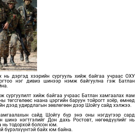
 нь дэргэд хээрийн сургууль хийж байгаа учраас ОХУ
рогтоо нэг дивиз шинээр нэмж байгуулна гэж Батлан
йна.
ж сургуулилт хийж байгаа учраас Батлан хамгаалах яам
ны төгсгөлөөс наана цэргийн баруун тойрогт хоёр, өмнөд
ийн дээд удирдлагын зөвлөгөөн дээр Шойгу сайд хэлжээ.
хамгаалахын сайд Шойгу бүр энэ оны нэгдүгээр сард
 шинэ нэгтгэлийг Дон дахь Ростовт, нөгөөдүүлийг нь
 нь тодорхой болсон юм.
ий бүрэлхүүнтэй байх юм байна.