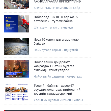
АЖИЛЛАГААГАА ӨРГӨЖҮҮЛНЭ
АНУ-ын “Боинг” компанийн Хойд
Ази дахь арилжааны нисэх онгоцны
борлуулалт, маркетингийн асуудал
Нийслэлд 107 ШТС-аар АИ 92
хариуцсан Дэд ерөнхийлөгч Жэф
автобензин түгээж байна
Эдвардс тэргүүтэй төлөөлөгчдийг
Шатахуун түгээх станцуудыг
Зам, тээврийн сайд Б.Дэлгэрсайхан
хошууныхаа тоог нэмэгдүүлэх үүрэг,
хүлээн авч уулзав.
чиглэл өгч, ажиллаж байна.
Ирэх 10 хоногт цаг агаар ямар
байх вэ
Наймдугаар сарын 9-нд нутгийн
баруун хагаст, 10-нд нутгийн зүүн
хагаст, 11-нд нутгийн зүүн өмнөд
хэсгээр ахиухан хэмжээний бороо
Нийслэлийн цэцэрлэгт
орох тул болзошгүй үер, усны
хамрагдах I шатны бүртгэл
аюулаас анхаарна уу.
эхлэхэд 3 хоног үлдлээ
Нийслэлийн цэцэрлэгт хамрагдах
хүсэлтийг 2026 оны 08 сарын 10-ны
өдрөөс 08 сарын 23-ны өдрийг
Төсвийн байнгын хороо 67
дуустал "E-Mongolia" платформоор
асуудал хэлэлцэж, нийслэлийн
дамжуулан цахимаар хүлээн
төсвийн талаарх ерөнхий
авна.Хүүхдээ цэцэрлэгт хамруулах
хяналтын сонсгол зохион
Улсын Их Хурлын 2026 оны хаврын
үйлчилгээг авахдаа дараах
байгуулсан байна
ээлжит чуулганы хугацаанд Төсвийн
зүйлсийг анхаарна уу.
байнгын хороо эрхлэх асуудлынхаа