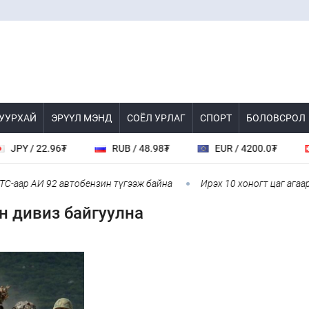
 УУРХАЙ
ЭРҮҮЛ МЭНД
СОЁЛ УРЛАГ
СПОРТ
БОЛОВСРОЛ
 / 22.96₮
RUB / 48.98₮
EUR / 4200.0₮
CH
р АИ 92 автобензин түгээж байна
Ирэх 10 хоногт цаг агаар яма
н дивиз байгуулна