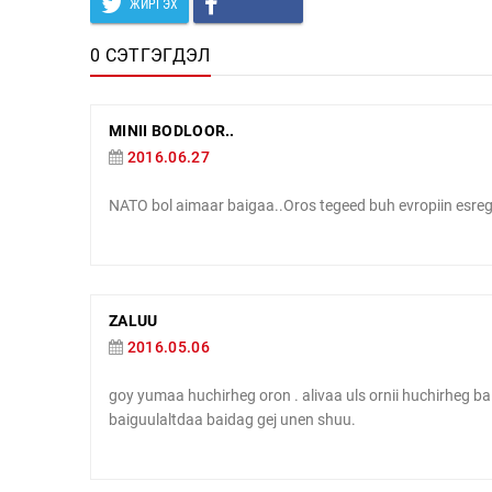
ЖИРГЭХ
0 СЭТГЭГДЭЛ
MINII BODLOOR..
2016.06.27
NATO bol aimaar baigaa..Oros tegeed buh evropiin esr
ZALUU
2016.05.06
goy yumaa huchirheg oron . alivaa uls ornii huchirheg bai
baiguulaltdaa baidag gej unen shuu.