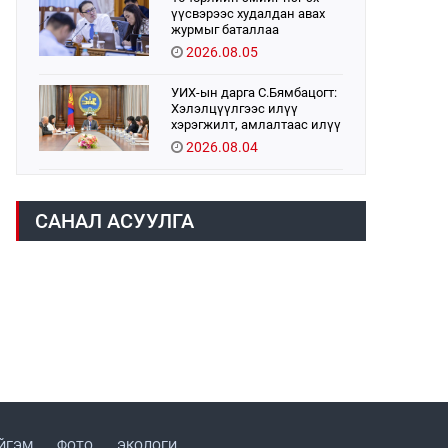
үүсвэрээс худалдан авах
журмыг баталлаа
2026.08.05
УИХ-ын дарга С.Бямбацогт:
Хэлэлцүүлгээс илүү
хэрэгжилт, амлалтаас илүү
бодит үр дүн чухал
2026.08.04
Монголбанк 7 дугаар сард
1,439.2 кг үнэт металл
САНАЛ АСУУЛГА
худалдан авлаа
2026.08.05
Монгол Улс “COP17”-д “Тал
хээрийн төлөвлөгөө”-гөө
танилцуулна
2026.08.05
УИХ-ын асуулгын цагийг
гурван удаа зохион
байгуулж, гишүүдийн
асуултыг Ерөнхий сайдад
2026.08.04
хүргүүлж, цахим хуудаст
ЙГЭМ
ФОТО
ЭКОЛОГИ