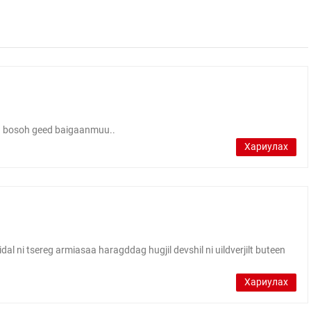
eg bosoh geed baigaanmuu..
Хариулах
dal ni tsereg armiasaa haragddag hugjil devshil ni uildverjilt buteen
Хариулах