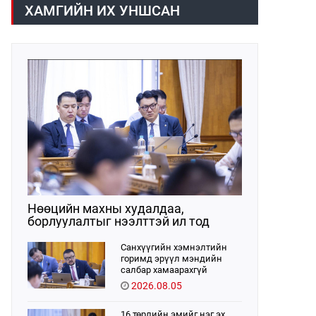
хүрээнд хууль санаачлагчаас өргөн
ХАМГИЙН ИХ УНШСАН
мэдүүлсэн хууль, Улсын Их Хурлын
бусад шийдвэрийн төслийг
урьдчилан хэлэлцэж санал, дүгнэлт
гарган нэгдсэн хуралдаанд
хэлэлцүүлэх, Улсын Их Хурлын
хяналтыг хэрэгжүүлэх, хуульд
тусгайлан заасан асуудлаар Улсын
Их Хурлын тогтоолын төсөл
боловсруулах чиг үүргээ
хэрэгжүүлэн ажиллажээ.
Нөөцийн махны худалдаа,
борлуулалтыг нээлттэй ил тод
болгоно
Санхүүгийн хэмнэлтийн
горимд эрүүл мэндийн
салбар хамаарахгүй
2026.08.05
16 төрлийн эмийг нэг эх