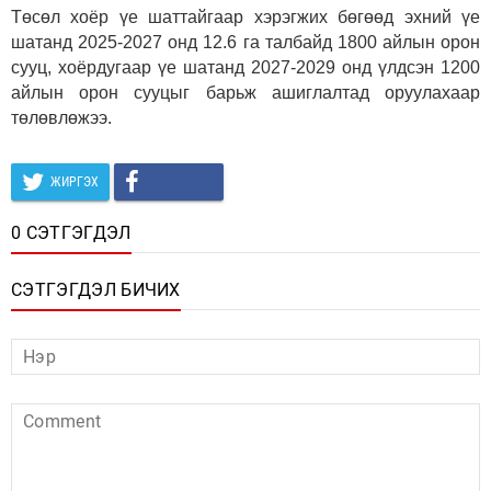
Төсөл хоёр үе шаттайгаар хэрэгжих бөгөөд эхний үе
шатанд 2025-2027 онд 12.6 га талбайд 1800 айлын орон
сууц, хоёрдугаар үе шатанд 2027-2029 онд үлдсэн 1200
айлын орон сууцыг барьж ашиглалтад оруулахаар
төлөвлөжээ.
ЖИРГЭХ
0 СЭТГЭГДЭЛ
СЭТГЭГДЭЛ БИЧИХ