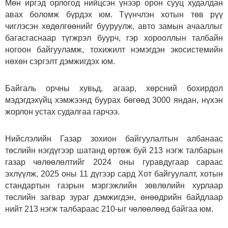
Мөн иргэд орлогод нийцсэн үнээр орон сууц худалдан
авах боломж бүрдэх юм. Түүнчлэн хотын төв рүү
чиглэсэн хөдөлгөөнийг бууруулж, авто замын ачааллыг
багасгаснаар түгжрэл буурч, гэр хорооллын талбайн
ногоон байгууламж, тохижилт нэмэгдэн экосистемийн
нөхөн сэргэлт дэмжигдэх юм.
Байгаль орчны хувьд, агаар, хөрсний бохирдол
мэдэгдэхүйц хэмжээнд буурах бөгөөд 3000 яндан, нүхэн
жорлон устах судалгаа гарчээ.
Нийслэлийн Газар зохион байгуулалтын албанаас
төслийн нэгдүгээр шатанд өртөж буй 213 нэгж талбарын
газар чөлөөлөлтийг 2024 оны гуравдугаар сараас
эхлүүлж, 2025 оны 11 дүгээр сард Хот байгуулалт, хотын
стандартын газрын мэргэжлийн зөвлөлийн хурлаар
төслийн загвар зураг дэмжигдэн, өнөөдрийн байдлаар
нийт 213 нэгж талбараас 210-ыг чөлөөлөөд байгаа юм.