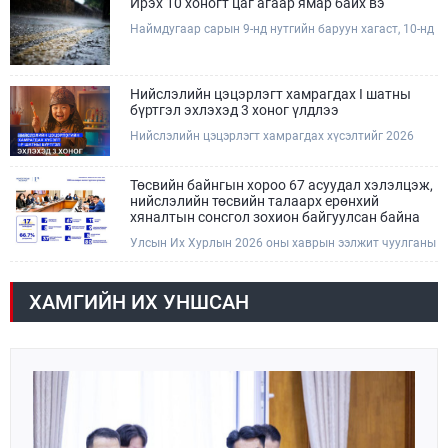
Ирэх 10 хоногт цаг агаар ямар байх вэ
Наймдугаар сарын 9-нд нутгийн баруун хагаст, 10-нд
нутгийн зүүн хагаст, 11-нд нутгийн зүүн өмнөд
хэсгээр ахиухан хэмжээний бороо орох тул
болзошгүй үер, усны аюулаас анхаарна уу.
Нийслэлийн цэцэрлэгт хамрагдах I шатны
бүртгэл эхлэхэд 3 хоног үлдлээ
Нийслэлийн цэцэрлэгт хамрагдах хүсэлтийг 2026
оны 08 сарын 10-ны өдрөөс 08 сарын 23-ны өдрийг
дуустал "E-Mongolia" платформоор дамжуулан
цахимаар хүлээн авна.Хүүхдээ цэцэрлэгт хамруулах
Төсвийн байнгын хороо 67 асуудал хэлэлцэж,
үйлчилгээг авахдаа дараах зүйлсийг анхаарна уу.
нийслэлийн төсвийн талаарх ерөнхий
хяналтын сонсгол зохион байгуулсан байна
Улсын Их Хурлын 2026 оны хаврын ээлжит чуулганы
хугацаанд Төсвийн байнгын хороо эрхлэх
асуудлынхаа хүрээнд хууль санаачлагчаас өргөн
мэдүүлсэн хууль, Улсын Их Хурлын бусад
ХАМГИЙН ИХ УНШСАН
шийдвэрийн төслийг урьдчилан хэлэлцэж санал,
дүгнэлт гарган нэгдсэн хуралдаанд хэлэлцүүлэх,
Улсын Их Хурлын хяналтыг хэрэгжүүлэх, хуульд
тусгайлан заасан асуудлаар Улсын Их Хурлын
тогтоолын төсөл боловсруулах чиг үүргээ
хэрэгжүүлэн ажиллажээ.