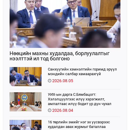
Нөөцийн махны худалдаа, борлуулалтыг
нээлттэй ил тод болгоно
Санхүүгийн хэмнэлтийн горимд эрүүл
мэндийн салбар хамаарахгүй
2026.08.05
УИХ-ын дарга С.Бямбацогт:
Хэлэлцүүлгээс илүү хэрэгжилт,
амлалтаас илүү бодит үр дүн чухал
2026.08.04
16 төрлийн эмийг нэг эх үүсвэрээс
худалдан авах журмыг баталлаа