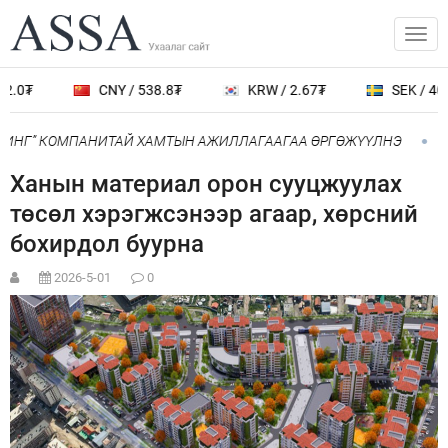
2.0₮
CNY / 538.8₮
KRW / 2.67₮
SEK / 401.
ОИНГ” КОМПАНИТАЙ ХАМТЫН АЖИЛЛАГААГАА ӨРГӨЖҮҮЛНЭ
Ни
Ханын материал орон сууцжуулах
төсөл хэрэгжсэнээр агаар, хөрсний
бохирдол буурна
2026-5-01
0