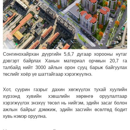
Сонгинохайрхан дүүргийн 5,6,7 дугаар хорооны нутаг
дэвгэрт байрлах Ханын материал орчмын 20,7 га
талбайд нийт 3000 айлын орон сууц барьж байгуулах
төслийг хоёр үе шаттайгаар хэрэгжүүлнэ.
Хот, суурин газрыг дахин хөгжүүлэх тухай хуулийн
хүрээнд хувийн хэвшлийн хөрөнгө оруулалтаар
хэрэгжүүлэх энэхүү төсөл нь нийгэм, эдийн засаг болон
ажлын байрыг дэмжиж, эдийн засгийн өсөлтөд бодит
хувь нэмэр оруулна.