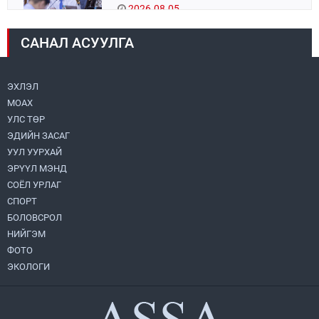
2026.08.05
САНАЛ АСУУЛГА
Монголбанк 7 дугаар сард 1,439.2 кг үнэт
металл худалдан авлаа
2026.08.05
ЭХЛЭЛ
МОАХ
Монгол Улс “COP17”-д “Тал хээрийн
төлөвлөгөө”-гөө танилцуулна
УЛС ТӨР
2026.08.05
ЭДИЙН ЗАСАГ
УУЛ УУРХАЙ
УИХ-ын асуулгын цагийг гурван удаа
ЭРҮҮЛ МЭНД
зохион байгуулж, гишүүдийн асуултыг
СОЁЛ УРЛАГ
Ерөнхий сайдад хүргүүлж, цахим
хуудаст байршуулжээ
СПОРТ
2026.08.04
БОЛОВСРОЛ
НИЙГЭМ
Нийслэлийн Засаг дарга бөгөөд
Улаанбаатар хотын Захирагч
ФОТО
Б.Пүрэвдагва ХУД-ийн 12,13, 14-р
ЭКОЛОГИ
хорооны үер, усны эрсдэлтэй цэгүүдэд
2026.08.04
ажиллалаа
Улаанбаатарт өдөртөө 28 хэм дулаан
2026.08.04