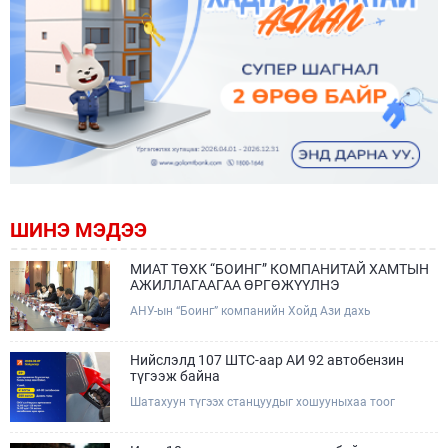
ШИНЭ МЭДЭЭ
МИАТ ТӨХК “БОИНГ” КОМПАНИТАЙ ХАМТЫН
АЖИЛЛАГААГАА ӨРГӨЖҮҮЛНЭ
АНУ-ын “Боинг” компанийн Хойд Ази дахь
арилжааны нисэх онгоцны борлуулалт,
маркетингийн асуудал хариуцсан Дэд ерөнхийлөгч
Жэф Эдвардс тэргүүтэй төлөөлөгчдийг Зам,
Нийслэлд 107 ШТС-аар АИ 92 автобензин
тээврийн сайд Б.Дэлгэрсайхан хүлээн авч уулзав.
түгээж байна
Шатахуун түгээх станцуудыг хошууныхаа тоог
нэмэгдүүлэх үүрэг, чиглэл өгч, ажиллаж байна.