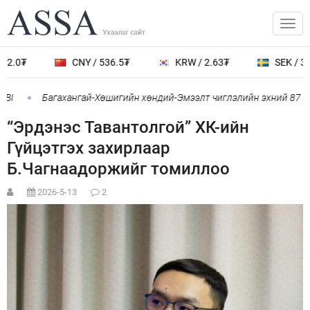
2.0₮
CNY / 536.5₮
KRW / 2.63₮
SEK / 388
BI
Багахангай-Хөшигийн хөндий-Эмээлт чиглэлийн эхний 87 км-
“Эрдэнэс Тавантолгой” ХК-ийн
Гүйцэтгэх захирлаар
Б.Чагнаадоржийг томиллоо
2026-5-13
2