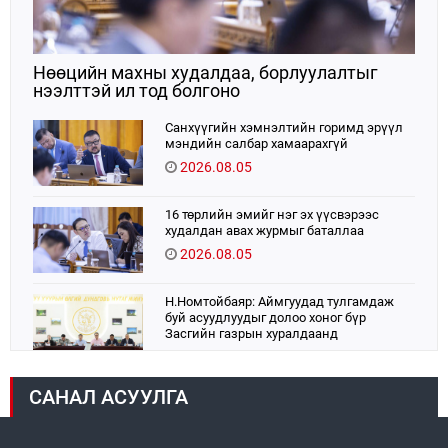
Нөөцийн махны худалдаа, борлуулалтыг
нээлттэй ил тод болгоно
Санхүүгийн хэмнэлтийн горимд эрүүл
мэндийн салбар хамаарахгүй
2026.08.05
16 төрлийн эмийг нэг эх үүсвэрээс
худалдан авах журмыг баталлаа
2026.08.05
Н.Номтойбаяр: Аймгуудад тулгамдаж
буй асуудлуудыг долоо хоног бүр
Засгийн газрын хуралдаанд
танилцуулж, шийдвэрлүүлнэ
2026.08.06
САНАЛ АСУУЛГА
УИХ-ын дарга С.Бямбацогт:
Хэлэлцүүлгээс илүү хэрэгжилт,
амлалтаас илүү бодит үр дүн чухал