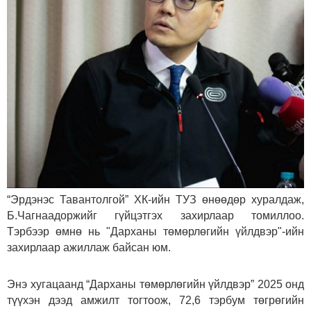
“Эрдэнэс Тавантолгой” ХК-ийн ТУЗ өнөөдөр хуралдаж,
Б.Чагнаадоржийг гүйцэтгэх захирлаар томиллоо.
Тэрбээр өмнө нь "Дарханы төмөрлөгийн үйлдвэр"-ийн
захирлаар ажиллаж байсан юм.
Энэ хугацаанд “Дарханы төмөрлөгийн үйлдвэр” 2025 онд
түүхэн дээд амжилт тогтоож, 72,6 тэрбум төгрөгийн