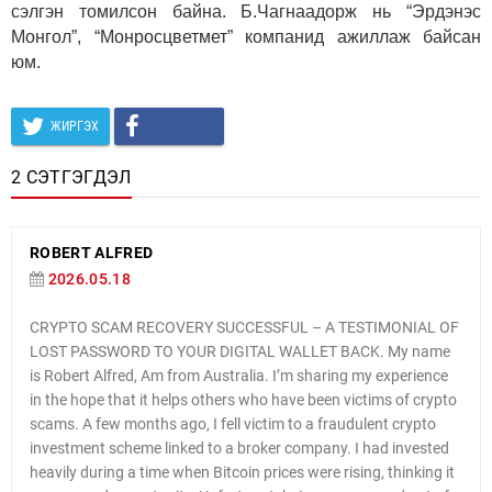
сэлгэн томилсон байна. Б.Чагнаадорж нь “Эрдэнэс
Монгол”, “Монросцветмет” компанид ажиллаж байсан
юм.
ЖИРГЭХ
2 СЭТГЭГДЭЛ
ROBERT ALFRED
2026.05.18
CRYPTO SCAM RECOVERY SUCCESSFUL – A TESTIMONIAL OF
LOST PASSWORD TO YOUR DIGITAL WALLET BACK. My name
is Robert Alfred, Am from Australia. I’m sharing my experience
in the hope that it helps others who have been victims of crypto
scams. A few months ago, I fell victim to a fraudulent crypto
investment scheme linked to a broker company. I had invested
heavily during a time when Bitcoin prices were rising, thinking it