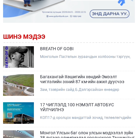
ШИНЭ МЭДЭЭ
BREATH OF GOBI
Монголын Пастелын зураачдын холбооны тэргүүн,
Соёлын тэргүүний ажилтан, зураач Лхагвагийн
Оргилболд өөрийн 13 дахь бие даасан "BREATH OF
GOBI" үзэсгэлэнгээ тохиолдуулан Та бүхэнтэй
мэндчилж байна.
Багахангай-Хөшигийн хөндий-Эмээлт
чиглэлийн эхний 87 км-ийн ажил дуусчээ
Зам, тээврийн сайд Б.Дэлгэрсайхан өнөөдөр
(2026.08.09) Багахангай-Хөшигийн хөндий-Эмээлт
чиглэлийн салбар төмөр замын эхний 87 км хэсгийн
бүтээн байгуулалтын ажлын явцтай танилцаж,
17 ЧИГЛЭЛД 100 НЭМЭЛТ АВТОБУС
төмөр замын доод болон дээд бүтцийн үндсэн ажил
ҮЙЛЧИЛНЭ
дууссаны дараах эцсийн шатны ажлуудад хяналт
КОП17-д оролцох мандаттай зочид, төлөөлөгчдийн
тавьж, төслийн талбайд ажиллалаа.
тээврийн үйлчилгээг дэмжих зорилгоор 17 чиглэлд
100 нэмэлт автобус ажиллаж, зориулалтын зочид
буудлууд болон хурлын талбай хооронд урьдчилан
Монгол Улсын баг олон улсын мэдээлэл зүйн
гаргасан цагийн хуваарийн дагуу үйлчилнэ.Эрхэм
38 дугаар олимпиадад оролцохоор Ташкентыг