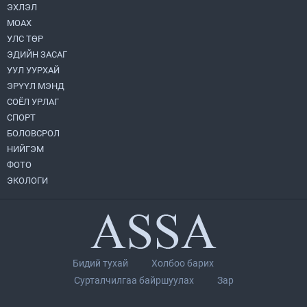
2026.08.04
ЭХЛЭЛ
МОАХ
“Хотын дарга сонсож байна” 150150
УЛС ТӨР
тусгай дугаарыг наймдугаар сарын 14-
нөөс ажиллуулж эхэлнэ
ЭДИЙН ЗАСАГ
2026.08.06
УУЛ УУРХАЙ
ЭРҮҮЛ МЭНД
Монголбанк 7 дугаар сард 1,439.2 кг үнэт
СОЁЛ УРЛАГ
металл худалдан авлаа
СПОРТ
2026.08.05
БОЛОВСРОЛ
НИЙГЭМ
УИХ-ын дарга С.Бямбацогт төрийг
ФОТО
төлөөлөн Сутай хайрхны тэнгэрийг тахих
төрийн тахилгад оролцлоо
ЭКОЛОГИ
2026.08.06
Нийслэлийн Засаг дарга бөгөөд
Улаанбаатар хотын Захирагч
Б.Пүрэвдагва ХУД-ийн 12,13, 14-р
хорооны үер, усны эрсдэлтэй цэгүүдэд
2026.08.04
Бидий тухай
Холбоо барих
ажиллалаа
Сурталчилгаа байршуулах
Зар
Монгол Улс “COP17”-д “Тал хээрийн
төлөвлөгөө”-гөө танилцуулна