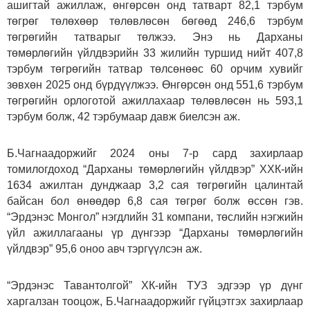
ашигтай ажиллаж, өнгөрсөн онд татварт 82,1 тэрбум
төгрөг төлөхөөр төлөвлөсөн бөгөөд 246,6 тэрбум
төгрөгийн татварыг төлжээ. Энэ нь Дарханы
төмөрлөгийн үйлдвэрийн 33 жилийн туршид нийт 407,8
тэрбум төгрөгийн татвар төлсөнөөс 60 орчим хувийг
зөвхөн 2025 онд бүрдүүлжээ. Өнгөрсөн онд 551,6 тэрбум
төгрөгийн орлоготой ажиллахаар төлөвлөсөн нь 593,1
тэрбум болж, 42 тэрбумаар давж биелсэн аж.
Б.Чагнаадоржийг 2024 оны 7-р сард захирлаар
томилогдоход “Дарханы төмөрлөгийн үйлдвэр” ХХК-ийн
1634 ажилтан дунджаар 3,2 сая төгрөгийн цалинтай
байсан бол өнөөдөр 6,8 сая төгрөг болж өссөн гэв.
“Эрдэнэс Монгол” нэгдлийн 31 компани, төслийн нэгжийн
үйл ажиллагааны үр дүнгээр “Дарханы төмөрлөгийн
үйлдвэр” 95,6 оноо авч тэргүүлсэн аж.
“Эрдэнэс Тавантолгой” ХК-ийн ТУЗ эдгээр үр дүнг
харгалзан тооцож, Б.Чагнаадоржийг гүйцэтгэх захирлаар