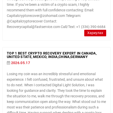
time. If you’ve been a victim of a crypto scam, I highly
recommend them with full confidence contacting: Email:
Capitalcryptorecover@zohomail.com Telegram:
@Capitalcryptorecover Contact:
Recoverycapital@fastservice.com Call/Text: +1 (336) 390-6684
Хариулах
TOP 1 BEST CRYPTO RECOVERY EXPERT IN CANADA,
UNITED STATE, MEXICO, INDIA,CHINA,GERMANY
2026.05.17
Losing my coin was an incredibly stressful and emotional
experience. I felt confused, frustrated, and unsure about what
to do next. When I contacted Digital Light Solution, I was
looking for guidance and clarity. They took the time to explain
the situation to me, walk me through the recovery process, and
keep communication open along the way. What stood out to me
most was their patience and professionalism during such a
difficult time. Having support when dealing with a crypto loss