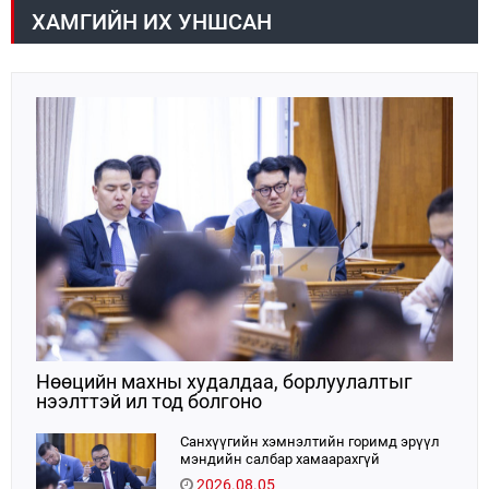
дулааны эрчим хүчний 32 хувь, төвийн бүсийн
ярилцсан тул "Петрочайна Дачин Тамсаг" ХХК
ХАМГИЙН ИХ УНШСАН
цахилгаан эрчим хүчний хэрэглээний 10 хувийг
оролцоогоо улам идэвхжүүлнэ гэдэгт итгэлтэй
хангадаг, үйлдвэрлэлийн хэмжээгээрээ ТӨК-иудын
байгаагаа илэрхийллээ.
хоёрдугаарт эрэмбэлэгддэг.Е
Нөөцийн махны худалдаа, борлуулалтыг
нээлттэй ил тод болгоно
Санхүүгийн хэмнэлтийн горимд эрүүл
мэндийн салбар хамаарахгүй
2026.08.05