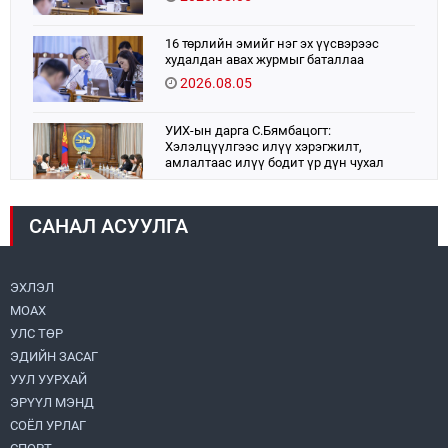
16 төрлийн эмийг нэг эх үүсвэрээс
худалдан авах журмыг баталлаа
2026.08.05
УИХ-ын дарга С.Бямбацогт:
Хэлэлцүүлгээс илүү хэрэгжилт,
амлалтаас илүү бодит үр дүн чухал
2026.08.04
САНАЛ АСУУЛГА
Монголбанк 7 дугаар сард 1,439.2 кг үнэт
металл худалдан авлаа
2026.08.05
ЭХЛЭЛ
МОАХ
Монгол Улс “COP17”-д “Тал хээрийн
төлөвлөгөө”-гөө танилцуулна
УЛС ТӨР
2026.08.05
ЭДИЙН ЗАСАГ
УУЛ УУРХАЙ
Нийслэлийн Засаг дарга бөгөөд
ЭРҮҮЛ МЭНД
Улаанбаатар хотын Захирагч
СОЁЛ УРЛАГ
Б.Пүрэвдагва ХУД-ийн 12,13, 14-р
хорооны үер, усны эрсдэлтэй цэгүүдэд