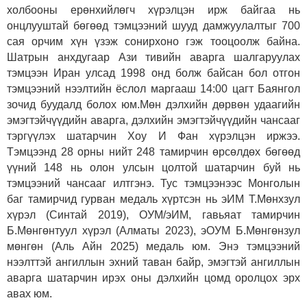
холбооны ерөнхийлөгч хүрэлцэн ирж байгаа нь
онцлууштай бөгөөд тэмцээний шууд дамжуулалтыг 700
сая орчим хүн үзэж сонирхоно гэж тооцоолж байна.
Шатрын анхдугаар Ази тивийн аварга шалгаруулах
тэмцээн Иран улсад 1998 онд болж байсан бол отгон
тэмцээний нээлтийн ёслол маргааш 14:00 цагт Баянгол
зочид буудалд болох юм.
Мөн дэлхийн дөрвөн удаагийн
эмэгтэйчүүдийн аварга, дэлхийн эмэгтэйчүүдийн чансааг
тэргүүлэх шатарчин Хоу И Фан хүрэлцэн иржээ.
Тэмцээнд 28 орны нийт 248 тамирчин өрсөлдөх бөгөөд
үүний 148 нь олон улсын цолтой шатарчин буй нь
тэмцээний чансааг илтгэнэ. Тус тэмцээнээс Монголын
баг тамирчид гурван медаль хүртсэн нь эИМ Т.Мөнхзул
хүрэл (Синтай 2019), ОУМ/эИМ, гавьяат тамирчин
Б.Мөнгөнтуул хүрэл (Алматы 2023), эОУМ Б.Мөнгөнзул
мөнгөн (Аль Айн 2025) медаль юм. Энэ тэмцээний
нээлттэй ангиллын эхний таван байр, эмэгтэй ангиллын
аварга шатарчин ирэх оны дэлхийн цомд оролцох эрх
авах юм.