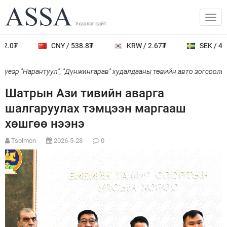
2.0₮
CNY / 538.8₮
KRW / 2.67₮
SEK / 401
еэр "Нарантуул", "Дүнжингарав" худалдааны төвийн авто зогсоолыг 
Шатрын Ази тивийн аварга
шалгаруулах тэмцээн маргааш
хөшгөө нээнэ
Tsolmon
2026-5-28
0