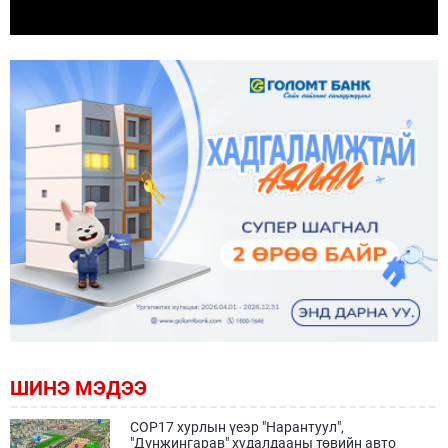
ШИНЭ МЭДЭЭ
COP17 хурлын үеэр "Нарантуул",
"Дүнжингарав" худалдааны төвийн авто