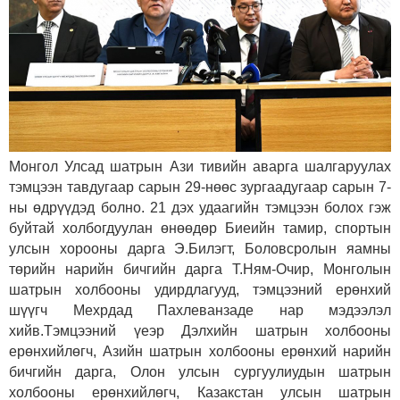
Монгол Улсад шатрын Ази тивийн аварга шалгаруулах
тэмцээн тавдугаар сарын 29-нөөс зургаадугаар сарын 7-
ны өдрүүдэд болно. 21 дэх удаагийн тэмцээн болох гэж
буйтай холбогдуулан өнөөдөр Биеийн тамир, спортын
улсын хорооны дарга Э.Билэгт, Боловсролын яамны
төрийн нарийн бичгийн дарга Т.Ням-Очир, Монголын
шатрын холбооны удирдлагууд, тэмцээний ерөнхий
шүүгч Мехрдад Пахлеванзаде нар мэдээлэл
хийв.
Тэмцээний үеэр Дэлхийн шатрын холбооны
ерөнхийлөгч, Азийн шатрын холбооны ерөнхий нарийн
бичгийн дарга, Олон улсын сургуулиудын шатрын
холбооны ерөнхийлөгч, Казакстан улсын шатрын