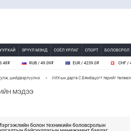
 УУРХАЙ
ЭРҮҮЛ МЭНД
СОЁЛ УРЛАГ
СПОРТ
БОЛОВСРОЛ
RUB / 49.09₮
EUR / 4239.0₮
CHF / 4566.0₮
эрлүүлнэ
УИХ-ын дарга С.Бямбацогт төрийг төлөөлөн Сутай ха
ИЙН МЭДЭЭ
эргэжлийн болон техникийн боловсролын
ургалтын байгууллагын менежмент баялаг