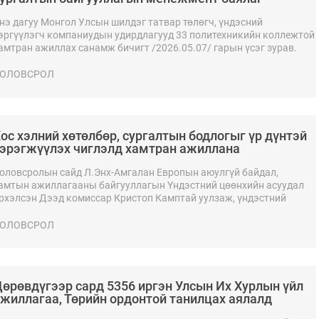
бүтээгчдэд шилжлээ
нэ дагуу Монгол Улсын шилдэг татвар төлөгч, үндэсний
эргүүлэгч компаниудын удирдлагууд 33 политехникийн коллежтой
амтран ажиллах санамж бичигт /2026.05.07/ гарын үсэг зурав.
ОЛОВСРОЛ
ос хэлний хөтөлбөр, сургалтын бодлогыг үр дүнтэй
эрэгжүүлэх чиглэлд хамтран ажиллана
оловсролын сайд Л.Энх-Амгалан Европын аюулгүй байдал,
амтын ажиллагааны байгууллагын Үндэстний цөөнхийн асуудал
рхэлсэн Дээд комиссар Кристоп Камптай уулзаж, үндэстний
өөнхийн боловсролын чанар, хос хэлний хөтөлбөр, сургалтын
иглэлээр хамтран ажиллах талаар санал солилцлоо.
ОЛОВСРОЛ
өрөвдүгээр сард 5356 иргэн Улсын Их Хурлын үйл
жиллагаа, Төрийн ордонтой танилцах аялалд
оролцжээ