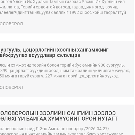
онгол Улсын Их Хурлын Тамгын газраас Улсын Их Хурлын үйл
жиллагаа, Төрийн ордонтой дотоод, гадаадын иргэд, зочид,
өлөөлөгчдийг танилцуулах аяллыг 1992 оноос хойш тасралтгүй
охион байгуулж байна.
ОЛОВСРОЛ
ургууль, цэцэрлэгийн хоолны хангамжийг
айжруулах асуудлаар хэлэлцэв
лсын хэмжээнд төрийн болон төрийн бус өмчийн 900 сургууль,
,399 цэцэрлэгт хүүхдийн хоол, шим тэжээлийн үйлчилгээ үзүүлж,
50 мянга гаруй сурагч, 227 мянга гаруй цэцэрлэгийн хүүхэд
амрагдаж байна.
ОЛОВСРОЛ
БОЛОВСРОЛЫН ЗЭЭЛИЙН САНГИЙН ЗЭЭЛЭЭ
ТӨЛӨХГҮЙ БАЙГАА ХҮМҮҮСИЙГ ОРОН НУТАГТ
БАГШААР АЖИЛЛУУЛНА
оловсролын сайд Л.Энх-Амгалан өнөөдөр /2026.04.27/
оловсролын шинэчлэлийн замын зураглал буюу хэрэгжүүлэх