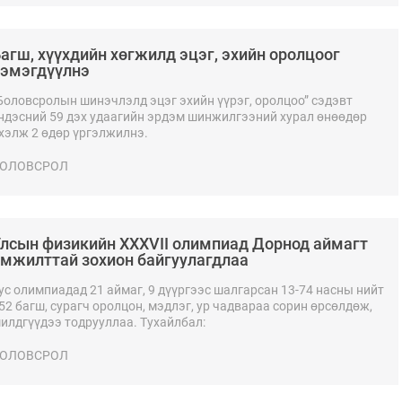
агш, хүүхдийн хөгжилд эцэг, эхийн оролцоог
эмэгдүүлнэ
Боловсролын шинэчлэлд эцэг эхийн үүрэг, оролцоо” сэдэвт
ндэсний 59 дэх удаагийн эрдэм шинжилгээний хурал өнөөдөр
хэлж 2 өдөр үргэлжилнэ.
ОЛОВСРОЛ
лсын физикийн XXXVII олимпиад Дорнод аймагт
мжилттай зохион байгуулагдлаа
ус олимпиадад 21 аймаг, 9 дүүргээс шалгарсан 13-74 насны нийт
52 багш, сурагч оролцон, мэдлэг, ур чадвараа сорин өрсөлдөж,
илдгүүдээ тодрууллаа. Тухайлбал:
ОЛОВСРОЛ