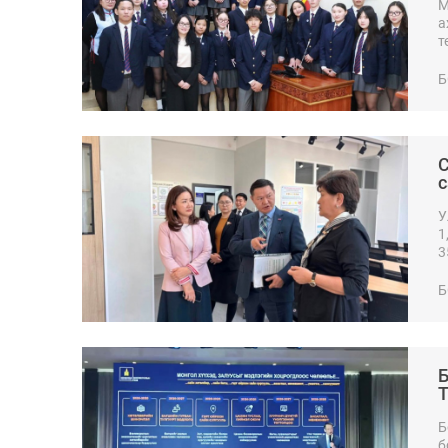
М
а
т
з
Б
С
с
У
1
3
х
Б
Б
б