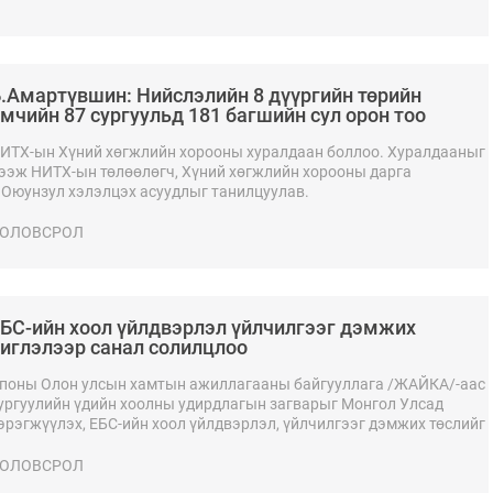
.Амартүвшин: Нийслэлийн 8 дүүргийн төрийн
мчийн 87 сургуульд 181 багшийн сул орон тоо
айгаа
ИТХ-ын Хүний хөгжлийн хорооны хуралдаан боллоо. Хуралдааныг
ээж НИТХ-ын төлөөлөгч, Хүний хөгжлийн хорооны дарга
.Оюунзул хэлэлцэх асуудлыг танилцуулав.
ОЛОВСРОЛ
БС-ийн хоол үйлдвэрлэл үйлчилгээг дэмжих
иглэлээр санал солилцлоо
поны Олон улсын хамтын ажиллагааны байгууллага /ЖАЙКА/-аас
ургуулийн үдийн хоолны удирдлагын загварыг Монгол Улсад
эрэгжүүлэх, ЕБС-ийн хоол үйлдвэрлэл, үйлчилгээг дэмжих төслийг
эрэгжүүлж байна.
ОЛОВСРОЛ