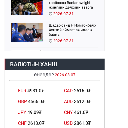
холбооны Bantamweight
жингийн дэлхийн аварга
Б.Энх-Оргил аваргын бүс
2026.07.31
хамгаалах тулаанаа
өнөөдөр хийнэ.
Шадар сайд Н.Номтойбаяр
Хэнтий аймагт ажиллаж
байна
2026.07.31
Авто зам шинээр барина
2026.07.31
ВАЛЮТЫН ХАНШ
ӨНӨӨДӨР
2026.08.07
Хөвсгөл нуурын их
цэвэрлэгээний аяны
хүрээнд 301 тонн хог
EUR
4931.0₮
CAD
2616.0₮
хаягдлыг төвлөрүүлжээ
2026.07.31
GBP
4566.0₮
AUD
3612.0₮
ЦАНХИЙН ЗҮҮН УУРХАЙН
ГЭРЭЭТ КОМПАНИУДАД
JPY
49.09₮
CNY
461.6₮
ХӨНДЛӨНГИЙН АУДИТ
ХИЙВ
2026.07.31
CHF
2618.0₮
USD
2861.0₮