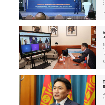
б
Б
Б
ч
Б
б
ц
Б
Б
д
И
а