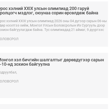
рос хэлний XXIX улсын олимпиад 200 гаруй
ролцогч мэдлэг, оюунаа сорин өрсөлдөж байна
рос хэлний XXIX улсын олимпиад 2026 оны 04 дүгээр сарын 06-ны
дөр нээлтээ хийж, Монгол Улсын Боловсролын Их Сургууль дээр
охион байгуулагдаж байна. Тус олимпиадад 21 аймаг, 9 дүүргээс
алгарсан нийт 200 гаруй оролцогч мэдлэг, оюунаа сорин
рсөлдөж байна.
ОЛОВСРОЛ
онгол хэл бичгийн шалгалтыг дөрөвдүгээр сарын
-10-нд зохион байгуулна
одруулбал,
ОЛОВСРОЛ