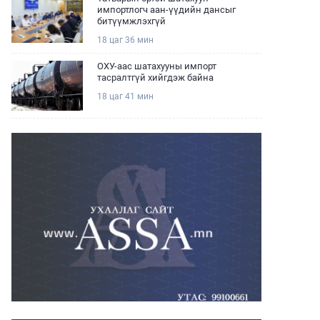
импортлогч аан-үүдийн дансыг
битүүмжлэхгүй
18 цаг 36 мин
ОХУ-аас шатахууны импорт
тасралтгүй хийгдэж байна
18 цаг 41 мин