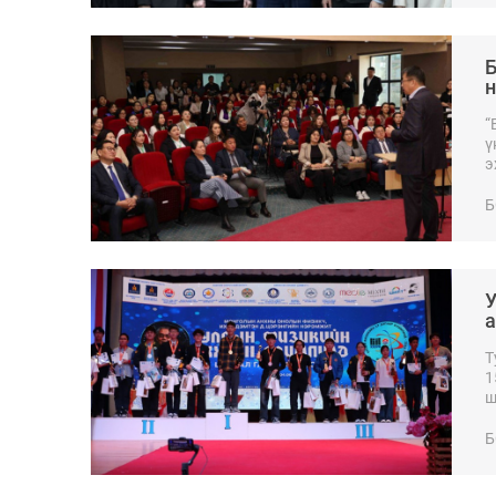
Б
н
“
ү
э
Б
У
а
Т
1
ш
Б