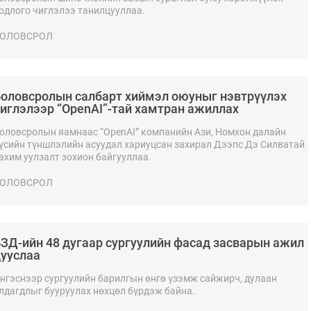
одлого чиглэлээ танилцууллаа.
ОЛОВСРОЛ
оловсролын салбарт хиймэл оюуныг нэвтрүүлэх
иглэлээр “OpenAI”-тай хамтран ажиллах
боломжийг хэлэлцэв
оловсролын яамнаас “OpenAI” компанийн Ази, Номхон далайн
үсийн түншлэлийн асуудал хариуцсан захирал Дээпс Дэ Силватай
ахим уулзалт зохион байгууллаа.
ОЛОВСРОЛ
ЗД-ийн 48 дугаар сургуулийн фасад засварын ажил
ууслаа
нгэснээр сургуулийн барилгын өнгө үзэмж сайжирч, дулаан
лдагдлыг бууруулах нөхцөл бүрдэж байна.