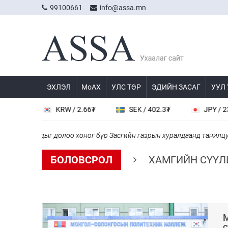
99100661
info@assa.mn
ЭХЛЭЛ
МоАХ
УЛС ТӨР
ЭДИЙН ЗАСАГ
УУЛ
KRW / 2.66₮
SEK / 402.3₮
JPY / 23.48₮
дыг долоо хоног бүр Засгийн газрын хуралдаанд танилцуулж, шийдв
БОЛОВСРОЛ
ХАМГИЙН СҮҮЛ
М
с