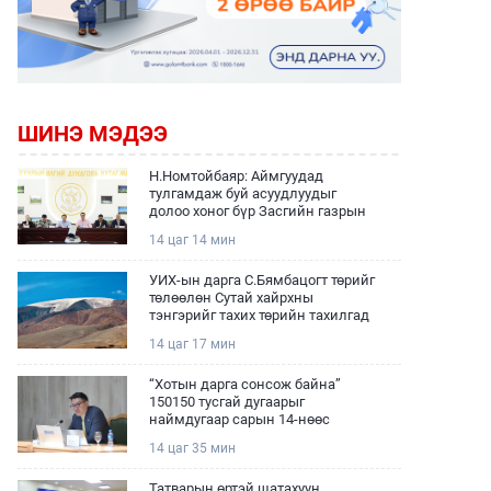
ШИНЭ МЭДЭЭ
Н.Номтойбаяр: Аймгуудад
тулгамдаж буй асуудлуудыг
долоо хоног бүр Засгийн газрын
хуралдаанд танилцуулж,
14 цаг 14 мин
шийдвэрлүүлнэ
УИХ-ын дарга С.Бямбацогт төрийг
төлөөлөн Сутай хайрхны
тэнгэрийг тахих төрийн тахилгад
оролцлоо
14 цаг 17 мин
“Хотын дарга сонсож байна”
150150 тусгай дугаарыг
наймдугаар сарын 14-нөөс
ажиллуулж эхэлнэ
14 цаг 35 мин
Татварын өртэй шатахуун