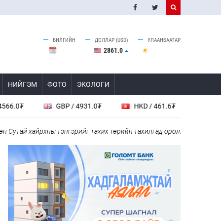
БИЛГИЙН
ДОЛЛАР (USD)
УЛААНБААТАР
2861.0
НИЙГЭМ
ФОТО
ЭКОЛОГИ
GBP / 4931.0₮
HKD / 461.6₮
CAD / 2618.0₮
йрхны тэнгэрийг тахих төрийн тахилгад оролцлоо
“Хотын дарга