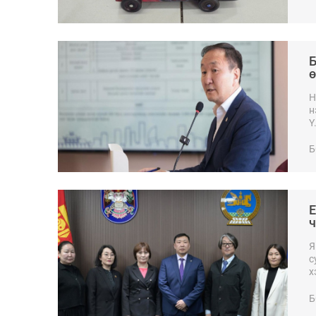
Б
ө
б
Н
н
Ү
Б
Е
ч
Я
с
х
х
Б