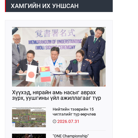
ХАМГИЙН ИХ УНШСАН
Хүүхэд, нярайн амь насыг аврах
зүрх, уушгины үйл ажиллагааг түр
орлон дэмжих ЭКМО технологийг
ЭХЭМҮТ-д нэвтрүүлнэ
Нийтийн тээврийн 15
чиглэлийг түр өөрчлөв
2026.07.31
"ONE Championship"