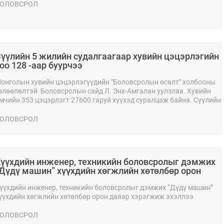
ОЛОВСРОЛ
үүлийн 5 жилийн судалгаагаар хувийн цэцэрлэгийн
оо 128 -аар буурчээ
онголын хувийн цэцэрлэгүүдийн "Боловсролын өсөлт" холбооны
өлөөлөлтэй Боловсролын сайд Л. Энх-Амгалан уулзлаа. Хувийн
мчийн 353 цэцэрлэгт 27600 гаруй хүүхэд суралцаж байна. Сүүлийн
 жилийн судалгааг харахад хувийн цэцэрлэгийн тоо 128 -аар
уурсан.
ОЛОВСРОЛ
үүхдийн инженер, техникийн боловсролыг дэмжих
Дүдү машин” хүүхдийн хөгжлийн хөтөлбөр орон
аяар хэрэгжиж эхэллээ
үүхдийн инженер, техникийн боловсролыг дэмжих “Дүдү машин”
үүхдийн хөгжлийн хөтөлбөр орон даяар хэрэгжиж эхэллээ
ОЛОВСРОЛ