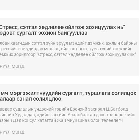
Стресс, сэтгэл хөдлөлөө ойлгож зохицуулах нь”
эдэвт сургалт зохион байгууллаа
лбан хаагчдын сэтгэл зүйн эрүүл мэндийг дэмжих, ажлын байрны
трессийг зөв удирдах мэдлэг, ойлголт өгөх, хувь хүний хөгжлийг
эмжих зорилгоор “Стресс, сэтгэл хөдлөлөө ойлгож зохицуулах нь”
эдэвт сургалтыг өнөөдөр (2026.05.22) зохион байгууллаа.
РҮҮЛ МЭНД
мч мэргэжилтнүүдийн сургалт, туршлага солилцох
алаар санал солилцлоо
авдар судлалын үндэсний төвийн Ерөнхий захирал Ц.Батболд
айпэйн Худалдаа, эдийн засгийн Улаанбаатар дахь төлөөлөгчийн
азрын Дэд консул хатагтай Жан Чиун Шиа болон төлөөлөгч
иколай Ван нарыг хүлээн авч уулзлаа.
РҮҮЛ МЭНД