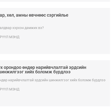
ар, хөл, амны өвчнөөс сэргийлье
алдвар хэрхэн дамжих вэ?
РҮҮЛ МЭНД
х орондоо өндөр нарийвчлалтай эрдсийн
инжилгээг хийх боломж бүрдлээ​​​​​​​
ндөр нарийвчлалтай эрдсийн шинжилгээг хийх боломж бүрдлээ​​​​​​​
РҮҮЛ МЭНД