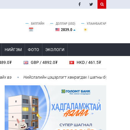
БИЛГИЙН
ДОЛЛАР (USD)
УЛААНБААТАР
2839.0
НИЙГЭМ
ФОТО
ЭКОЛОГИ
GBP / 4892.0₮
HKD / 461.5₮
CAD / 2598.0₮
Нийслэлийн цэцэрлэгт хамрагдах I шатны бүртгэл эхлэхэд 3 хоног ү