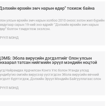
Дэлхийн өрхийн эмч нарын өдөр" тохиож байна
лон улсын өрхийн эмч нарын холбоо 2010 оноос эхлэн жил бүрийн
авдугаар сарын 19-ний энэ өдрийг “Дэлхийн өрхийн эмч нарын
дөр” болгон тэмдэглэж эхэлсэн.
РҮҮЛ МЭНД
ЭМБ: Эбола вирусийн дэгдэлтийг Олон улсын
нхаарал татсан нийгмийн эрүүл мэндийн ноцтой
айдал гэж зарлалаа
үгд Найрамдах Ардчилсан Конго Улс болон Уганда улсад
ундибугио омгийн вирусээр үүсгэгдсэн Эбола вирусийн өвчний
эгдэлт бүртгэгдэж, Дэлхийн Эрүүл Мэндийн Байгууллагаас олон
лсын хэмжээнд анхаарал хандуулах шаардлагатай нийгмийн
рүүл мэндийн ноцтой байдал гэж үнэлжээ.
РҮҮЛ МЭНД