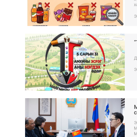
х
х
Э
“
Д
Э
М
с
х
Э
М
М