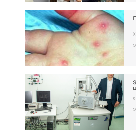
Г
Х
Э
Э
ш
ө
Э