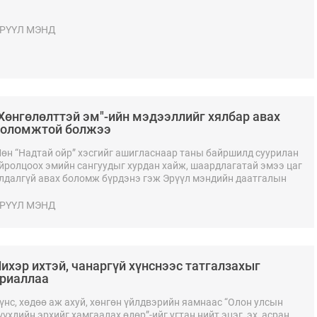
РҮҮЛ МЭНД
Хөнгөлөлттэй эм"-ийн мэдээллийг хялбар авах
боломжтой болжээ
өн “Надтай ойр” хэсгийг ашигласнаар таны байршилд суурилан
йролцоох эмийн сангуудыг хурдан хайж, шаардлагатай эмээ цаг
лдалгүй авах боломж бүрдэнэ гэж Эрүүл мэндийн даатгалын
рөнхий газраас мэдээллээ.
РҮҮЛ МЭНД
ихэр ихтэй, чанаргүй хүнснээс татгалзахыг
риаллаа
үнс, хөдөө аж ахуй, хөнгөн үйлдвэрийн яамнаас “Олон улсын
үүхдийн эрхийг хамгаалах өдөр”-ийг угтан нийт эцэг, эх, асран