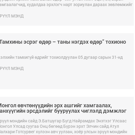
амгаалагчид, худалдаа эрхлэгч нарт зориулан дараах зөвлөмжийг
үргүүлж байна.
РҮҮЛ МЭНД
Тамхины эсрэг өдөр – таны нэгдэх өдөр” тохионо
элхийн тамхигүй өдрийг тохиолдуулан 05 дугаар сарын 31-нд
РҮҮЛ МЭНД
онгол өвчтөнүүдийн эрх ашгийг хамгаалах,
анхүүгийн эрсдэлийг бууруулах чиглэлд дэмжлэг
үслээ
рүүл мэндийн сайд Э.Батшугар Бүгд Найрамдах Энэтхэг Улсаас
онгол Улсад суугаа Онц бөгөөд Бүрэн эрхт Элчин сайд Атул
алхари Готсурвег хүлээн авч уулзан, хоёр улсын эрүүл мэндийн