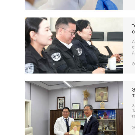
“
с
А
с
д
с
Э
Э
т
Х
Т
г
Н
Э