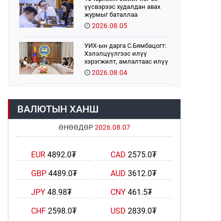
үүсвэрээс худалдан авах
журмыг баталлаа
2026.08.05
УИХ-ын дарга С.Бямбацогт:
Хэлэлцүүлгээс илүү
хэрэгжилт, амлалтаас илүү
бодит үр дүн чухал
2026.08.04
Монголбанк 7 дугаар сард
1,439.2 кг үнэт металл
ВАЛЮТЫН ХАНШ
худалдан авлаа
2026.08.05
ӨНӨӨДӨР
2026.08.07
Монгол Улс “COP17”-д “Тал
хээрийн төлөвлөгөө”-гөө
EUR
4892.0₮
CAD
2575.0₮
танилцуулна
2026.08.05
GBP
4489.0₮
AUD
3612.0₮
УИХ-ын асуулгын цагийг
JPY
48.98₮
CNY
461.5₮
гурван удаа зохион
байгуулж, гишүүдийн
асуултыг Ерөнхий сайдад
CHF
2598.0₮
USD
2839.0₮
2026.08.04
хүргүүлж, цахим хуудаст