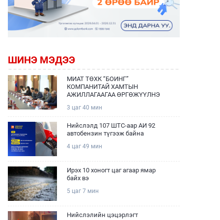
ШИНЭ МЭДЭЭ
МИАТ ТӨХК “БОИНГ”
КОМПАНИТАЙ ХАМТЫН
АЖИЛЛАГААГАА ӨРГӨЖҮҮЛНЭ
3 цаг 40 мин
Нийслэлд 107 ШТС-аар АИ 92
автобензин түгээж байна
4 цаг 49 мин
Ирэх 10 хоногт цаг агаар ямар
байх вэ
5 цаг 7 мин
Нийслэлийн цэцэрлэгт