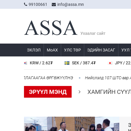
99100661
info@assa.mn
ЭХЛЭЛ
МоАХ
УЛС ТӨР
ЭДИЙН ЗАСАГ
УУЛ
KRW / 2.62₮
SEK / 387.4₮
JPY / 22.96₮
R
ИЛЛАГААГАА ӨРГӨЖҮҮЛНЭ
Нийслэлд 107 ШТС-аар АИ 92 автобе
ЭРҮҮЛ МЭНД
ХАМГИЙН СҮҮ
Э
ч