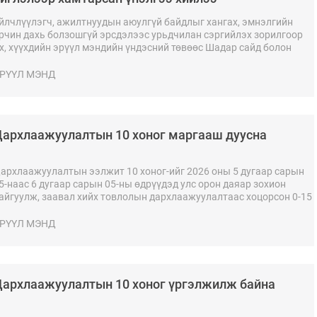
йлчлүүлэгч, ажилтнуудын аюулгүй байдлыг хангах, эмнэлгийн
рчин дахь болзошгүй эрсдэлээс урьдчилан сэргийлэх зорилгоор
х, хүүхдийн эрүүл мэндийн үндэсний төвөөс Шадар сайд болон
рүүл мэндийн сайдын албан даалгаврын хэрэгжилтийн хүрээнд
амтарсан уулзалт, эрсдэлийн үнэлгээг зохион байгууллаа.
РҮҮЛ МЭНД
архлаажуулалтын 10 хоног маргааш дуусна
архлаажуулалтын ээлжит 10 хоног-ийг 2026 оны 5 дугаар сарын
5-наас 6 дугаар сарын 05-ны өдрүүдэд улс орон даяар зохион
айгуулж, заавал хийх товлолын дархлаажуулалтаас хоцорсон 0-15
асны хүүхдийг нөхөн дархлаажуулах ажлыг эрчимжүүлэхэд
иглэж байна.
РҮҮЛ МЭНД
архлаажуулалтын 10 хоног үргэлжилж байна