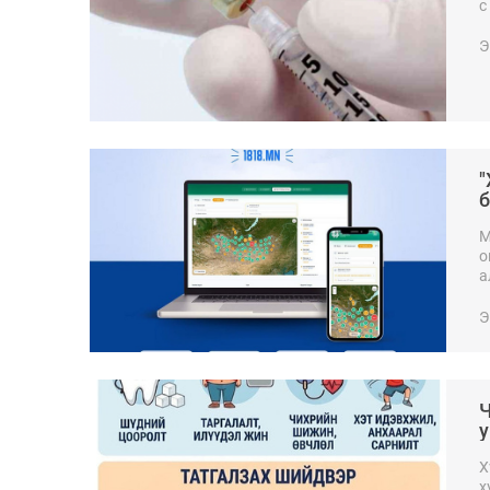
с
Э
"
М
о
а
е
Э
Ч
у
Х
х