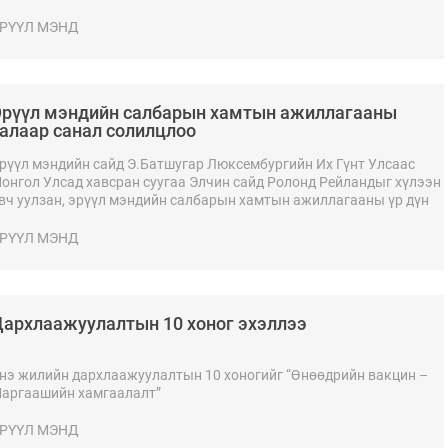
албарын хамтын ажиллагаа болон цаашдын хамтын ажиллагааны
иглэлээр санал солилцло
РҮҮЛ МЭНД
рүүл мэндийн салбарын хамтын ажиллагааны
алаар санал солилцлоо
рүүл мэндийн сайд Э.Батшугар Люксембургийн Их Гүнт Улсаас
онгол Улсад хавсран суугаа Элчин сайд Ролонд Рейландыг хүлээн
вч уулзан, эрүүл мэндийн салбарын хамтын ажиллагааны үр дүн
олон цаашдын хамтын ажиллагааны чиглэлийн талаар санал
олилцлоо.
РҮҮЛ МЭНД
архлаажуулалтын 10 хоног эхэллээ
нэ жилийн дархлаажуулалтын 10 хоногийг “Өнөөдрийн вакцин –
аргаашийн хамгаалалт”
РҮҮЛ МЭНД