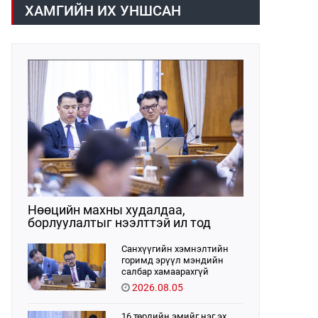
ХАМГИЙН ИХ УНШСАН
Нөөцийн махны худалдаа,
борлуулалтыг нээлттэй ил тод
болгоно
Санхүүгийн хэмнэлтийн
горимд эрүүл мэндийн
салбар хамаарахгүй
2026.08.05
16 төрлийн эмийг нэг эх