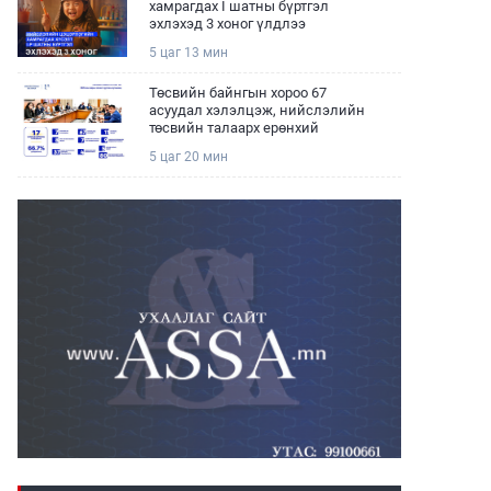
хамрагдах I шатны бүртгэл
эхлэхэд 3 хоног үлдлээ
5 цаг 13 мин
Төсвийн байнгын хороо 67
асуудал хэлэлцэж, нийслэлийн
төсвийн талаарх ерөнхий
хяналтын сонсгол зохион
5 цаг 20 мин
байгуулсан байна