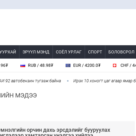
 УУРХАЙ
ЭРҮҮЛ МЭНД
СОЁЛ УРЛАГ
СПОРТ
БОЛОВСРОЛ
UB / 48.98₮
EUR / 4200.0₮
CHF / 4489.0₮
нзин түгээж байна
Ирэх 10 хоногт цаг агаар ямар байх вэ
ЛИЙН МЭДЭЭ
мнэлгийн орчин дахь эрсдэлийг бууруулах
иглэлээр хамтарсан үнэлгээ хийлээ