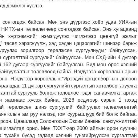
лд дэмжлэг хүслээ.
сонгогдож байсан. Мөн энэ дүүргээс хоёр удаа УИХ-ын
с НИТХ-ын төлөөлөгчөөр сонгогдож байсан. Энэ хугацаанд
ийн хүртээмжийг нэмэгдүүлэх чиглэлээр цөөнгүй ажлыг
” төсөл хэрэгжүүлж, хэд хэдэн цэцэрлэгийг шинээр барьж
руулах зорилгоор төрөлжсөн сургуулиудыг байгуулсан.
сургалттай сургуулийг байгуулсан. Мөн СХД-ийн 4 дүгээр
й 162 дугаар сургуулийг байгуулсан. Бид мөн орос хэлний
н байгуулалтыг төлөвлөөд байна. Нэгдүгээр хорооллын арын
рно. Нэгдүгээр хорооллын “Ирээдүй цогцолбор”-ын долоон
уралцдаг, 11 дүгээр сургуулийн сургалтын хөтөлбөр, агуулга
алттай сургууль болгож төлөвлөе гэдэг санаачилга гаргаж
н яамнаас хүсэж байна. 2026 есдүгээр сарын 1 гэхэд
тай төрөлжсөн шинэ сургуулийг байгуулах төлөвлөгөөтэй
аянголын ам руу нэлээд том суурьшлууд бий болж байгаа.
орсон. Цаашлаад Солонгосын Эксим банкны санхүүжилттэй
шиглалтад орно. Мөн ТХХТ-ээр 2000 айлын орон сууцны
 тухайн бүсэд гадаад хэлний гүнзгийрүүлсэн сургалттай