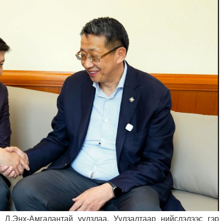
Л.Энх-Амгалантай уулзлаа. Уулзалтаар нийслэлээс гэр