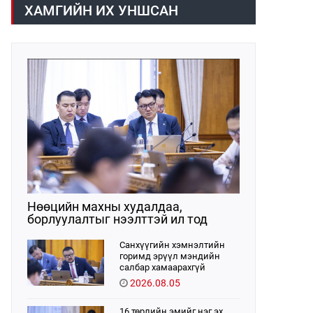
хүрээнд хууль санаачлагчаас өргөн
ХАМГИЙН ИХ УНШСАН
мэдүүлсэн хууль, Улсын Их Хурлын
бусад шийдвэрийн төслийг
урьдчилан хэлэлцэж санал, дүгнэлт
гарган нэгдсэн хуралдаанд
хэлэлцүүлэх, Улсын Их Хурлын
хяналтыг хэрэгжүүлэх, хуульд
тусгайлан заасан асуудлаар Улсын
Их Хурлын тогтоолын төсөл
боловсруулах чиг үүргээ
хэрэгжүүлэн ажиллажээ.
Нөөцийн махны худалдаа,
борлуулалтыг нээлттэй ил тод
болгоно
Санхүүгийн хэмнэлтийн
горимд эрүүл мэндийн
салбар хамаарахгүй
2026.08.05
16 төрлийн эмийг нэг эх