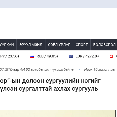
 УУРХАЙ
ЭРҮҮЛ МЭНД
СОЁЛ УРЛАГ
СПОРТ
БОЛОВСРОЛ
3.56₮
RUB / 49.05₮
EUR / 4272.0₮
CHF / 4
С-аар АИ 92 автобензин түгээж байна
Ирэх 10 хоногт цаг агаар
ор”-ын долоон сургуулийн нэгийг
үлсэн сургалттай ахлах сургууль