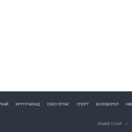
РХАЙ
ЭРҮҮЛ МЭНД
СОЁЛ УРЛАГ
СПОРТ
БОЛОВСРОЛ
НИ
Бидий тухай