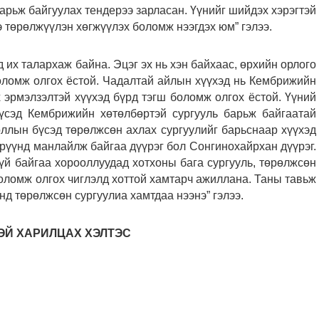
арьж байгуулах тендерээ зарласан. Үүнийг шийдэх хэрэгтэй
э төрөлжүүлэн хөгжүүлэх боломж нээгдэх юм” гэлээ.
их талархаж байна. Эцэг эх нь хэн байхаас, өрхийн орлого
оломж олгох ёстой. Чадалтай айлын хүүхэд нь Кембрижийн
х эрмэлзэлтэй хүүхэд бүрд тэгш боломж олгох ёстой. Үүний
бүсэд Кембрижийн хөтөлбөртэй сургууль барьж байгаатай
оллын бүсэд төрөлжсөн ахлах сургуулийг барьснаар хүүхэд
үрүүнд манлайлж байгаа дүүрэг бол Сонгинохайрхан дүүрэг.
үй байгаа хорооллуудад хотхоны бага сургууль, төрөлжсөн
боломж олгох чиглэлд хоттой хамтарч ажиллана. Таны тавьж
нд төрөлжсөн сургуулиа хамтдаа нээнэ” гэлээ.
ТЭЙ ХАРИЛЦАХ ХЭЛТЭС