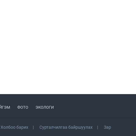
ажиллалаа
УИХ-ын асуулгын цагийг
гурван удаа зохион
байгуулж, гишүүдийн
асуултыг Ерөнхий сайдад
2026.08.04
хүргүүлж, цахим хуудаст
байршуулжээ
Улаанбаатарт өдөртөө 28
хэм дулаан
2026.08.04
П.Цэлмэг жюү жицүгийн
Дэлхийн цомын аварга
боллоо
2026.08.04
Нийтийн тээврийн 15
чиглэлийг түр өөрчиллөө
2026.08.04
ЙГЭМ
ФОТО
ЭКОЛОГИ
Татварын өртэй шатахуун
импортлогч аан-үүдийн
Холбоо барих
Сурталчилгаа байршуулах
Зар
дансыг битүүмжлэхгүй
2026.08.06