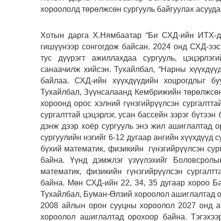
хороололд төрөлжсөн сургууль байгуулах асууда
Хотын дарга Х.Нямбаатар “Би СХД-ийн ИТХ-д 
гишүүнээр сонгогдож байсан. 2024 онд СХД-ээ
тус дүүрэгт ажиллахдаа сургууль, цэцэрлэг
санаачилж хийсэн. Тухайлбал, “Нарны хүүхдүүд
байлаа. СХД-ийн хүүхдүүдийн хоцрогдлыг буу
Тухайлбал, Зүүнсалаанд Кембрижийн төрөлжсөн 
хороонд орос хэлний гүнзгийрүүлсэн сургалтта
сургалттай цэцэрлэг, усан бассейн зэрэг бүтээ
дэнж дээр хоёр сургууль энэ жил ашиглалтад о
сургуулийн нэгийг 6-12 дугаар ангийн хүүхдүүд с
бүхий математик, физикийн гүнзгийрүүлсэн сург
байна. Үүнд дэмжлэг үзүүлэхийг Боловсролы
математик, физикийн гүнзгийрүүлсэн сургалт
байна. Мөн СХД-ийн 22, 34, 35 дугаар хороо Б
Тухайлбал, Буман-Өлзий хороолол ашиглалтад 
2008 айлын орон сууцны хороолол 2027 онд а
хороолол ашиглалтад орохоор байна. Тэгэхээр