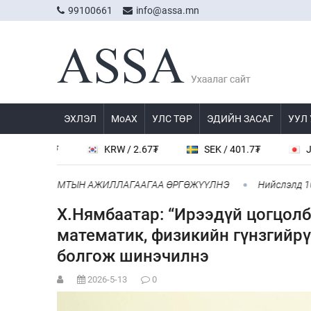
99100661
info@assa.mn
ЭХЛЭЛ
МоАХ
УЛС ТӨР
ЭДИЙН ЗАСАГ
УУЛ
538.8₮
KRW / 2.67₮
SEK / 401.7₮
JPY / 2
ИТАЙ ХАМТЫН АЖИЛЛАГААГАА ӨРГӨЖҮҮЛНЭ
Нийслэлд 107 ШТ
Х.Нямбаатар: “Ирээдүй цогцолб
математик, физикийн гүнзгийрү
болгож шинэчилнэ
2026-5-13
0