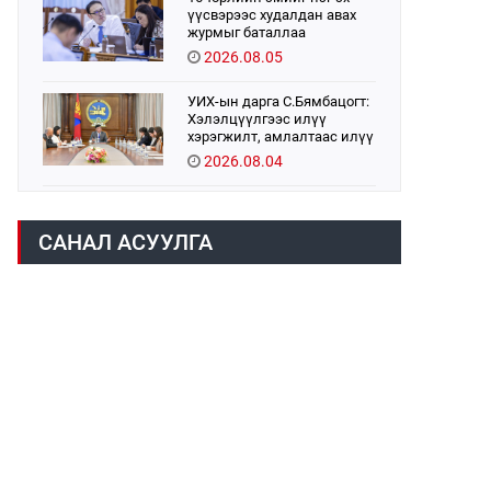
үүсвэрээс худалдан авах
журмыг баталлаа
2026.08.05
УИХ-ын дарга С.Бямбацогт:
Хэлэлцүүлгээс илүү
хэрэгжилт, амлалтаас илүү
бодит үр дүн чухал
2026.08.04
Монголбанк 7 дугаар сард
1,439.2 кг үнэт металл
САНАЛ АСУУЛГА
худалдан авлаа
2026.08.05
Монгол Улс “COP17”-д “Тал
хээрийн төлөвлөгөө”-гөө
танилцуулна
2026.08.05
Нийслэлийн Засаг дарга
бөгөөд Улаанбаатар хотын
Захирагч Б.Пүрэвдагва ХУД-
ийн 12,13, 14-р хорооны үер,
2026.08.04
усны эрсдэлтэй цэгүүдэд