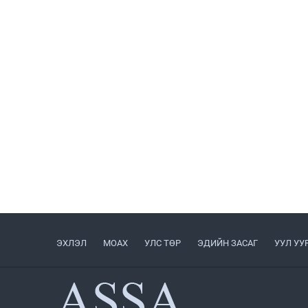
ЭХЛЭЛ
МОАХ
УЛС ТӨР
ЭДИЙН ЗАСАГ
УУЛ УУ