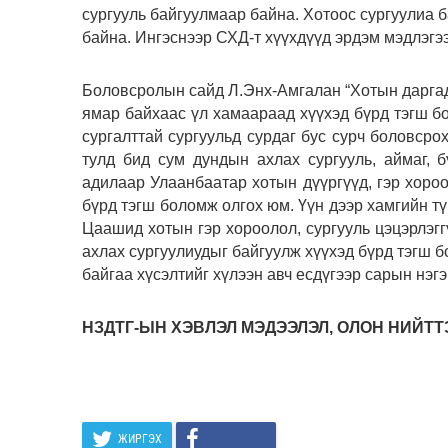
сургууль байгуулмаар байна. Хотоос сургуулиа б
байна. Ингэснээр СХД-т хүүхдүүд эрдэм мэдлэгэ
Боловсролын сайд Л.Энх-Амгалан “Хотын даргад 
ямар байхаас үл хамаараад хүүхэд бүрд тэгш б
сургалттай сургуульд сурдаг бус сурч боловсро
тулд бид сум дундын ахлах сургууль, аймаг, 
адилаар Улаанбаатар хотын дүүргүүд, гэр хоро
бүрд тэгш боломж олгох юм. Үүн дээр хамгийн т
Цаашид хотын гэр хороолол, сургууль цэцэрлэгг
ахлах сургуулиудыг байгуулж хүүхэд бүрд тэгш 
байгаа хүсэлтийг хүлээн авч есдүгээр сарын нэгэ
НЗДТГ-ЫН ХЭВЛЭЛ МЭДЭЭЛЭЛ, ОЛОН НИЙТ
ЖИРГЭХ