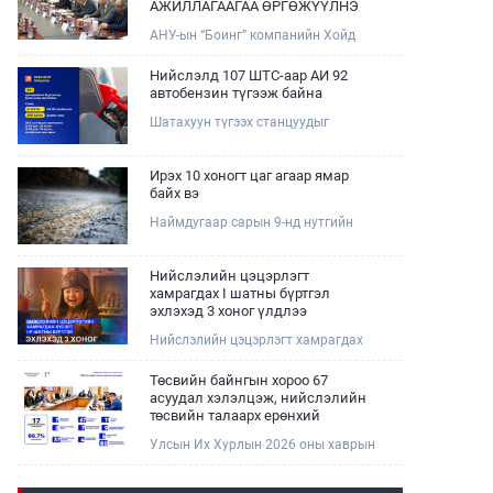
АЖИЛЛАГААГАА ӨРГӨЖҮҮЛНЭ
АНУ-ын “Боинг” компанийн Хойд
Ази дахь арилжааны нисэх онгоцны
борлуулалт, маркетингийн асуудал
Нийслэлд 107 ШТС-аар АИ 92
хариуцсан Дэд ерөнхийлөгч Жэф
автобензин түгээж байна
Эдвардс тэргүүтэй төлөөлөгчдийг
Шатахуун түгээх станцуудыг
Зам, тээврийн сайд Б.Дэлгэрсайхан
хошууныхаа тоог нэмэгдүүлэх үүрэг,
хүлээн авч уулзав.
чиглэл өгч, ажиллаж байна.
Ирэх 10 хоногт цаг агаар ямар
байх вэ
Наймдугаар сарын 9-нд нутгийн
баруун хагаст, 10-нд нутгийн зүүн
хагаст, 11-нд нутгийн зүүн өмнөд
хэсгээр ахиухан хэмжээний бороо
Нийслэлийн цэцэрлэгт
орох тул болзошгүй үер, усны
хамрагдах I шатны бүртгэл
аюулаас анхаарна уу.
эхлэхэд 3 хоног үлдлээ
Нийслэлийн цэцэрлэгт хамрагдах
хүсэлтийг 2026 оны 08 сарын 10-ны
өдрөөс 08 сарын 23-ны өдрийг
Төсвийн байнгын хороо 67
дуустал "E-Mongolia" платформоор
асуудал хэлэлцэж, нийслэлийн
дамжуулан цахимаар хүлээн
төсвийн талаарх ерөнхий
авна.Хүүхдээ цэцэрлэгт хамруулах
хяналтын сонсгол зохион
Улсын Их Хурлын 2026 оны хаврын
үйлчилгээг авахдаа дараах
байгуулсан байна
ээлжит чуулганы хугацаанд Төсвийн
зүйлсийг анхаарна уу.
байнгын хороо эрхлэх асуудлынхаа