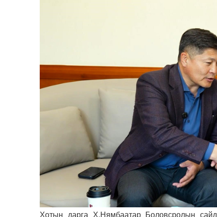
Хотын дарга Х.Нямбаатар Боловсролын сайд 