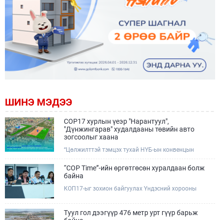
ШИНЭ МЭДЭЭ
COP17 хурлын үеэр "Нарантуул",
"Дүнжингарав" худалдааны төвийн авто
зогсоолыг хаана
“Цөлжилттэй тэмцэх тухай НҮБ-ын конвенцын
Талуудын 17 дугаар Бага хурал (COP17)” наймдугаар
сарын 17-28-ны өдрүүдэд Улаанбаатар хотод зохион
“COP Time”-ийн өргөтгөсөн хуралдаан болж
байгуулагдана.Хурлын үеэр Нарантуул, Дүнжингарав
байна
худалдааны төвүүдийн авто зогсоолыг түр хааж,
КОП17-ыг зохион байгуулах Үндэсний хорооны
тухайн чиглэлд нийтийн тээврийн хүртээмжийг
Ажлын албанаас хурлын бэлтгэл ажлын явц, уялдаа
нэмэгдүүлнэ.
холбоог хангах хүрээнд Бямба гараг бүр “COP Time”
дотоод хуралдааныг тогтмол зохион байгуулж ирсэн
Туул гол дээгүүр 476 метр урт гүүр барьж
билээ.Өнөөдөр “COP Time”-ийн сүүлийн хуралдааныг