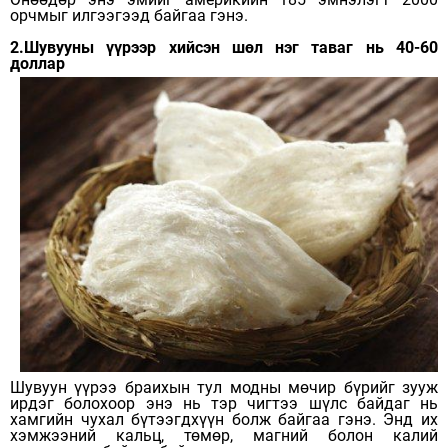
орчмыг илгээгээд байгаа гэнэ.
2.Шувууны үүрээр хийсэн шөл нэг таваг нь 40-60
доллар
Шувуун үүрээ браихын тул модны мөчир бүрийг зууж
ирдэг болохоор энэ нь тэр чигтээ шүлс байдаг нь
хамгийн чухал бүтээгдхүүн болж байгаа гэнэ. Энд их
хэмжээний кальц, төмөр, магний болон калий