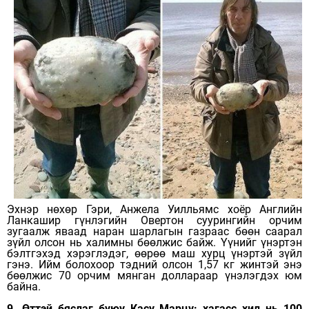
Эхнэр нөхөр Гэри, Анжела Уилльямс хоёр Английн
Ланкашир гүнлэгийн Овертон суурингийн орчим
зугаалж яваад наран шарлагын газраас бөөн саарал
зүйл олсон нь халимны бөөлжис байж. Үүнийг үнэртэн
бэлтгэхэд хэрэглэдэг, өөрөө маш хурц үнэртэй зүйл
гэнэ. Ийм болохоор тэдний олсон 1,57 кг жинтэй энэ
бөөлжис 70 орчим мянган доллараар үнэлэгдэх юм
байна.
9. Өттэй бяслаг буюу Касу Марцу: хагасс хил нь 100