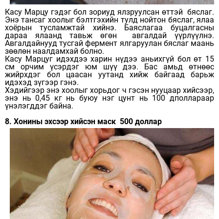
Касу Марцу гэдэг бол зориуд ялзруулсан өттэй бяслаг.
Энэ тансаг хоолыг бэлтгэхийн тулд нойтон бяслаг, ялаа
хоёрын тусламжтай хийнэ. Баяслагаа буцалгасны
дараа ялаанд тавьж өгөн авгалдай үүрлүүлнэ.
Авгалдайнууд тусгай фермент ялгаруулан бяслаг маань
зөөлөн наалдамхай болно.
Касу Марцуг идэхдээ харин нүдээ аньихгүй бол өт 15
см орчим үсэрдэг юм шүү дээ. Бас амьд өтнөөс
жийрхдэг бол цаасан уутанд хийж байгаад барьж
идэхэд зүгээр гэнэ.
Хэдийгээр энэ хоолыг хорьдог ч гэсэн нууцаар хийсээр,
энэ нь 0,45 кг нь буюу нэг цунт нь 100 дполлараар
үнэлэгддэг байна.
8. Хонины эхсээр хийсэн маск 500 доллар