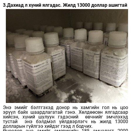
3.Дахиад л хүний ялгадас. Жилд 13000 доллар ашигтай
Энэ эмийг бэлтгэхэд донор нь хамгийн гол нь цоо
эрүүл байх шаардлагатай гэнэ. Хөлдөөсөн ялгадсаар
хийсэн, хүний шулуун гэдэсний өвчнийг эмчлэхэд
тустай энэ бэлдмэл үйлдвэрлэгч нь жилд 13000
долларын гүйлгээ хийдэг гээд л бодчих.
Өнөөдөр энэ эмийг америкийн 185 эмнэлэгт 2000