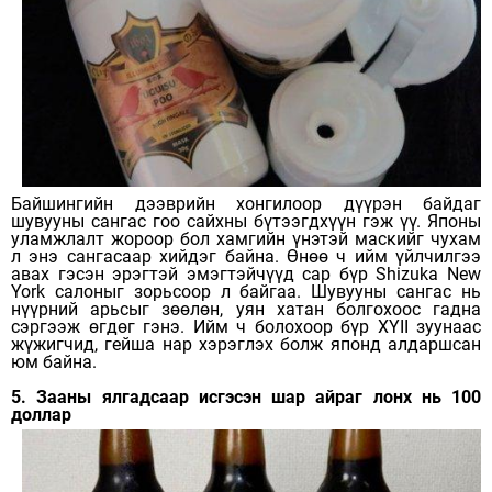
Байшингийн дээврийн хонгилоор дүүрэн байдаг
шувууны сангас гоо сайхны бүтээгдхүүн гэж үү. Японы
уламжлалт жороор бол хамгийн үнэтэй маскийг чухам
л энэ сангасаар хийдэг байна. Өнөө ч ийм үйлчилгээ
авах гэсэн эрэгтэй эмэгтэйчүүд сар бүр Shizuka New
York салоныг зорьсоор л байгаа. Шувууны сангас нь
нүүрний арьсыг зөөлөн, уян хатан болгохоос гадна
сэргээж өгдөг гэнэ. Ийм ч болохоор бүр XYII зуунаас
жүжигчид, гейша нар хэрэглэх болж японд алдаршсан
юм байна.
5. Зааны ялгадсаар исгэсэн шар айраг лонх нь 100
доллар