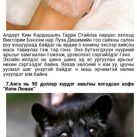
Алдарт Ким Кардашьян, Гарри Стайлза нараас эхлээд
Виктории Бэкхэм нар Луза Дешемийн гоо сайхны салон
руу хошуураад байдаг нь ердөө л хонины эхсээр хийсэн
маск тавиулах гэж тэр гэнэ. Энэ бүтээгдхүүн нүүрний
арьсыг хамгаалан тэжээж, үрэвслээс сэргийлдэг гэнэ.
Эхсийн иллдэс нь шинэ шинэ эд эс ургуулан арьсыг
нөхөн сэргээдэг байна. Яахав хөлсний ч юм уу, цууны
уусмал шиг үнэртэй байдаг ч маш эрчимтэй нөлөө
үзүүлдэг юм байна.
7.Аяга нь 90 доллар хүрдэг амьтны ялгадсан кофе
“Копи Лювак”