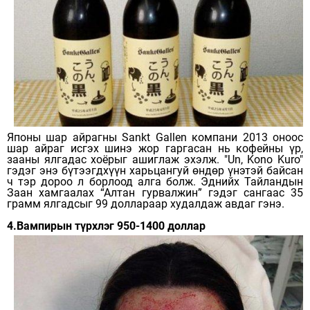
Японы шар айрагны Sankt Gallen компани 2013 оноос
шар айраг исгэх шинэ жор гаргасан нь кофейны үр,
зааны ялгадас хоёрыг ашиглаж эхэлж. "Un, Kono Kuro"
гэдэг энэ бүтээгдхүүн харьцангуй өндөр үнэтэй байсан
ч тэр дороо л борлоод алга болж. Эднийх Тайландын
Заан хамгаалах “Алтан гурвалжин” гэдэг сангаас 35
грамм ялгадсыг 99 доллараар худалдаж авдаг гэнэ.
4.Вампирын түрхлэг 950-1400 доллар