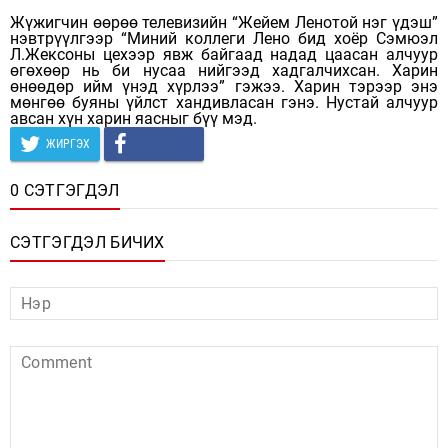
Жүжигчин өөрөө телевизийн “Жейем Ленотой нэг үдэш”
нэвтрүүлгээр “Миний коллеги Лено бид хоёр Сэмюэл
Л.Жексоны цехээр явж байгаад надад цаасан алчуур
өгөхөөр нь би нусаа нийгээд хадгалчихсан. Харин
өнөөдөр ийм үнэд хүрлээ” гэжээ. Харин тэрээр энэ
мөнгөө буяны үйлст хандивласан гэнэ. Нустай алчуур
авсан хүн харин яасныг бүү мэд.
ЖИРГЭХ
0 СЭТГЭГДЭЛ
СЭТГЭГДЭЛ БИЧИХ