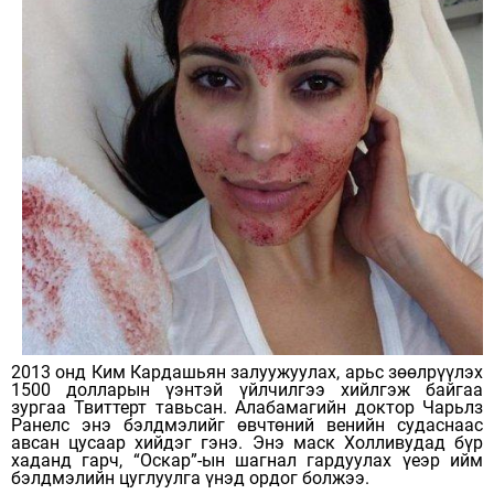
2013 онд Ким Кардашьян залуужуулах, арьс зөөлрүүлэх
1500 долларын үэнтэй үйлчилгээ хийлгэж байгаа
зургаа Твиттерт тавьсан. Алабамагийн доктор Чарьлз
Ранелс энэ бэлдмэлийг өвчтөний венийн судаснаас
авсан цусаар хийдэг гэнэ. Энэ маск Холливудад бүр
хаданд гарч, “Оскар”-ын шагнал гардуулах үеэр ийм
бэлдмэлийн цуглуулга үнэд ордог болжээ.