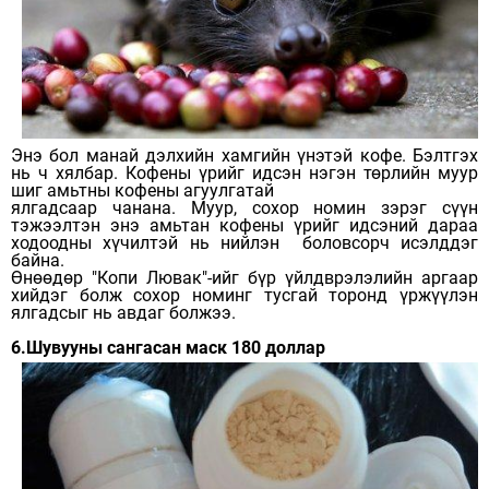
Энэ бол манай дэлхийн хамгийн үнэтэй кофе. Бэлтгэх
нь ч хялбар. Кофены үрийг идсэн нэгэн төрлийн муур
шиг амьтны кофены агуулгатай
ялгадсаар чанана. Муур, сохор номин зэрэг сүүн
тэжээлтэн энэ амьтан кофены үрийг идсэний дараа
ходоодны хүчилтэй нь нийлэн боловсорч исэлддэг
байна.
Өнөөдөр "Копи Лювак"-ийг бүр үйлдврэлэлийн аргаар
хийдэг болж сохор номинг тусгай торонд үржүүлэн
ялгадсыг нь авдаг болжээ.
6.Шувууны сангасан маск 180 доллар