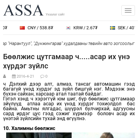
CNY / 538.8₮
KRW / 2.67₮
SEK / 401.7₮
Нарантуул", "Дүнжингарав" худалдааны төвийн авто зогсоолыг хаана
Бөөлжис цутгамаар ч.....асар их үнэ
хүрдэг зүйлс
2016-4-21
0
ч Дэлхий дээр алт, алмаз, тансаг автомашин гээд
багагүй үнэд хүрдэг эд зүйл бишгүй нэг. Мэдээж энэ
бүхэн сайхан, харсаар атал таатай байдаг.
Гэтэл хэнд ч хэрэггүй юм шиг, бүр бөөлжис цутгамаар
зйүлүүд атлаа асар их үнэд хүрдэг тохиолдол бас
байна. Амьтны ялгадас, шүүрэл булчирхай, адгуусны
сард ирдэг цус гээд сэжиг хүрмээр боловч асар их
үнэтэй зүйлсийн тухай энд өгүүлнэ.
10. Халимны бөөлжис