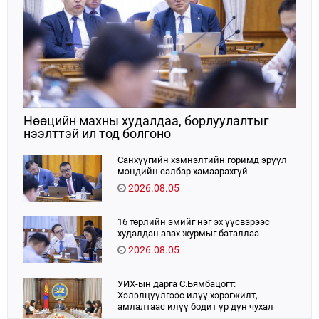
Нөөцийн махны худалдаа, борлуулалтыг
нээлттэй ил тод болгоно
Санхүүгийн хэмнэлтийн горимд эрүүл
мэндийн салбар хамаарахгүй
2026.08.05
16 төрлийн эмийг нэг эх үүсвэрээс
худалдан авах журмыг баталлаа
2026.08.05
УИХ-ын дарга С.Бямбацогт:
Хэлэлцүүлгээс илүү хэрэгжилт,
амлалтаас илүү бодит үр дүн чухал