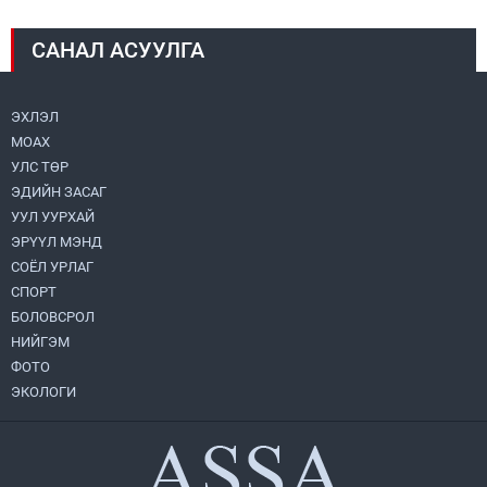
2026.08.04
САНАЛ АСУУЛГА
Монголбанк 7 дугаар сард 1,439.2 кг үнэт
металл худалдан авлаа
2026.08.05
ЭХЛЭЛ
МОАХ
Н.Номтойбаяр: Аймгуудад тулгамдаж
буй асуудлуудыг долоо хоног бүр
УЛС ТӨР
Засгийн газрын хуралдаанд
ЭДИЙН ЗАСАГ
танилцуулж, шийдвэрлүүлнэ
2026.08.06
УУЛ УУРХАЙ
ЭРҮҮЛ МЭНД
Монгол Улс “COP17”-д “Тал хээрийн
төлөвлөгөө”-гөө танилцуулна
СОЁЛ УРЛАГ
2026.08.05
СПОРТ
БОЛОВСРОЛ
НИЙГЭМ
Нийслэлийн Засаг дарга бөгөөд
Улаанбаатар хотын Захирагч
ФОТО
Б.Пүрэвдагва ХУД-ийн 12,13, 14-р
ЭКОЛОГИ
хорооны үер, усны эрсдэлтэй цэгүүдэд
2026.08.04
ажиллалаа
“Хотын дарга сонсож байна” 150150
тусгай дугаарыг наймдугаар сарын 14-
нөөс ажиллуулж эхэлнэ