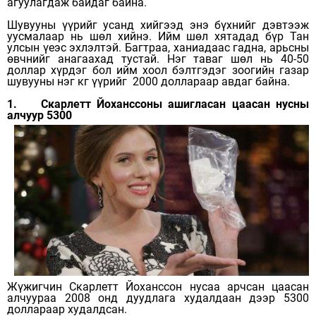
агуулагдаж байдаг байна.
Шувууны үүрийг усанд хийгээд энэ бүхнийг дэвтээж
уусмалаар нь шөл хийнэ. Ийм шөл хятадад бүр Тан
улсын үеэс эхлэлтэй. Багтраа, ханиадаас гадна, арьсны
өвчнийг анагаахад тустай. Нэг таваг шөл нь 40-50
доллар хүрдэг бол ийм хоол бэлтгэдэг зоогийн газар
шувууны нэг кг үүрийг 2000 доллараар авдаг байна.
1. Скарлетт Йоханссоны ашигласан цаасан нусны
алчуур 5300
Жүжигчин Скарлетт Йоханссон нусаа арчсан цаасан
алчуураа 2008 онд дуудлага худалдаан дээр 5300
доллараар худалдсан.