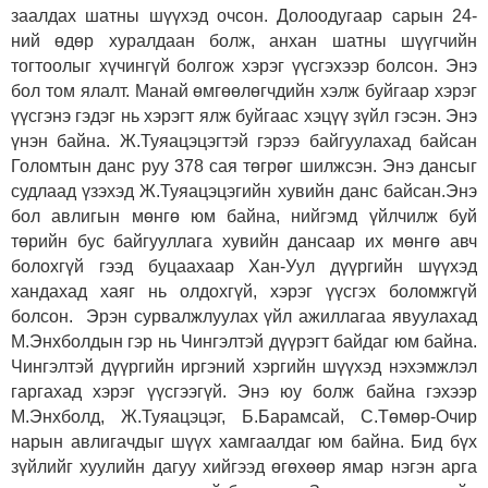
заалдах шатны шүүхэд очсон. Долоодугаар сарын 24-
ний өдөр хуралдаан болж, анхан шатны шүүгчийн
тогтоолыг хүчингүй болгож хэрэг үүсгэхээр болсон. Энэ
бол том ялалт. Манай өмгөөлөгчдийн хэлж буйгаар хэрэг
үүсгэнэ гэдэг нь хэрэгт ялж буйгаас хэцүү зүйл гэсэн. Энэ
үнэн байна. Ж.Туяацэцэгтэй гэрээ байгуулахад байсан
Голомтын данс руу 378 сая төгрөг шилжсэн. Энэ дансыг
судлаад үзэхэд Ж.Туяацэцэгийн хувийн данс байсан.Энэ
бол авлигын мөнгө юм байна, нийгэмд үйлчилж буй
төрийн бус байгууллага хувийн дансаар их мөнгө авч
болохгүй гээд буцаахаар Хан-Уул дүүргийн шүүхэд
хандахад хаяг нь олдохгүй, хэрэг үүсгэх боломжгүй
болсон. Эрэн сурвалжлуулах үйл ажиллагаа явуулахад
М.Энхболдын гэр нь Чингэлтэй дүүрэгт байдаг юм байна.
Чингэлтэй дүүргийн иргэний хэргийн шүүхэд нэхэмжлэл
гаргахад хэрэг үүсгээгүй. Энэ юу болж байна гэхээр
М.Энхболд, Ж.Туяацэцэг, Б.Барамсай, С.Төмөр-Очир
нарын авлигачдыг шүүх хамгаалдаг юм байна. Бид бүх
зүйлийг хуулийн дагуу хийгээд өгөхөөр ямар нэгэн арга