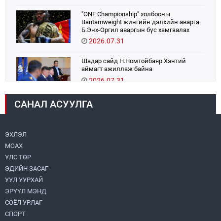
"ONE Championship" холбооны
Bantamweight жингийн дэлхийн аварга
Б.Энх-Оргил аваргын бүс хамгаалах
тулаанаа өнөөдөр хийнэ.
2026.07.31
Шадар сайд Н.Номтойбаяр Хэнтий
аймагт ажиллаж байна
2026.07.31
САНАЛ АСУУЛГА
Авто зам шинээр барина
2026.07.31
ЭХЛЭЛ
МОАХ
Хөвсгөл нуурын их цэвэрлэгээний аяны
хүрээнд 301 тонн хог хаягдлыг
УЛС ТӨР
төвлөрүүлжээ
ЭДИЙН ЗАСАГ
2026.07.31
УУЛ УУРХАЙ
ЭРҮҮЛ МЭНД
ЦАНХИЙН ЗҮҮН УУРХАЙН ГЭРЭЭТ
КОМПАНИУДАД ХӨНДЛӨНГИЙН АУДИТ
СОЁЛ УРЛАГ
ХИЙВ
СПОРТ
2026.07.31