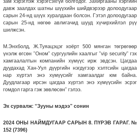
зам хэрэглэж хэрэгсэхгүй болгодог. Захиргааны хэргийн
давж заалдах шатны шүүхийн шийдвэрээр долоодугаар
сарын 24-нд шүүх хуралдаан болсон. Гэтэл долоодугаар
сарын 25-нд нөгөө авлигачид шууд хүчирхийлэл рүү
шилжсэн.
М.Энхболд, Ж.Туяацэцэг хоёрт 500 мянган төгрөгөөр
үнэлж өгсөн "Оном" сургуулийн хаалгыг "vip security" гэх
хамгаалалтын компанийн хүмүүс ирж эвдсэн. Цагдаа
дуудахад Хан-Уул дүүргийн нэгдүгээр хэлтсийн цагдаа
нар хүртэл энэ хүмүүсийг хамгаалдаг юм байна.
Дуудлагаар ирсэн цагдаа хүртэл энэ хүмүүсийн эсрэг
гомдол гарга гэж зөвлөсөн" гэлээ.
Эх сурвалж: “Зууны мэдээ” сонин
2024 ОНЫ НАЙМДУГААР САРЫН 8. ПҮРЭВ ГАРАГ. №
152 (7396)