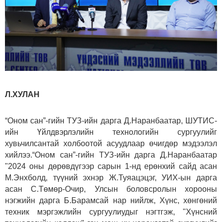
Л.ХУЛАН
“Оном сан”-гийн ТУЗ-ийн дарга Д.Наранбаатар, ШУТИС-
ийн Үйлдвэрлэлийн технологийн сургуулийг
хувьчилсантай холбоотой асуудлаар өчигдөр мэдээлэл
хийлээ.“Оном сан”-гийн ТУЗ-ийн дарга Д.Наранбаатар
"2024 оны дөрөвдүгээр сарын 1-нд ерөнхий сайд асан
М.Энхболд, түүний эхнэр Ж.Туяацэцэг, УИХ-ын дарга
асан С.Төмөр-Очир, Улсын боловсролын хорооны
нэгжийн дарга Б.Барамсай нар нийлж, Хүнс, хөнгөний
техник мэргэжлийн сургуулиудыг нэгтгэж, "Хүнсний