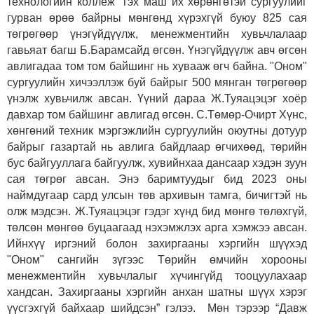
технологийн коллеж" гэх маш их хөрөнгөтэй сургуулийг
гурван өрөө байрны мөнгөнд хүрэхгүй буюу 825 сая
төгрөгөөр үнэгүйдүүлж, менежментийн хувьчлалаар
гавьяат багш Б.Барамсайд өгсөн. Үнэгүйдүүлж авч өгсөн
авлигадаа том том байшинг нь хувааж өгч байна. "Оном"
сургуулийн хичээллэж буй байрыг 500 мянган төгрөгөөр
үнэлж хувьчилж авсан. Үүний дараа Ж.Туяацэцэг хоёр
давхар том байшинг авлигад өгсөн. С.Төмөр-Очирт Хүнс,
хөнгөний техник мэргэжлийн сургуулийн оюутны дотуур
байрыг газартай нь авлига байдлаар өгчихөөд, төрийн
бус байгууллага байгуулж, хувийнхаа дансаар хэдэн зуун
сая төгрөг авсан. Энэ баримтуудыг бид 2023 оны
наймдугаар сард улсын төв архивын тамга, бичигтэй нь
олж мэдсэн. Ж.Туяацэцэг гэдэг хүнд бид мөнгө төлөхгүй,
төлсөн мөнгөө буцаагаад нэхэмжлэх арга хэмжээ авсан.
Ийнхүү иргэний болон захиргааны хэргийн шүүхэд
"Оном" сангийн зүгээс Төрийн өмчийн хорооны
менежментийн хувьчлалыг хүчингүйд тооцуулахаар
хандсан. Захиргааны хэргийн анхан шатны шүүх хэрэг
үүсгэхгүй байхаар шийдсэн” гэлээ. Мөн тэрээр “Давж