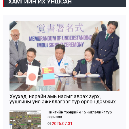
ХАМГИЙН ИХ УНШСАН
нэгтгэсэн энэхүү тэмцээн нь Монгол Улсад
волейболын спорт үүсэж хөгжсөний 100 жилийн
ойтой давхцаж байгаагаараа онцлог ач
холбогдолтой юм.
Хүүхэд, нярайн амь насыг аврах зүрх,
уушгины үйл ажиллагааг түр орлон дэмжих
ЭКМО технологийг ЭХЭМҮТ-д нэвтрүүлнэ
Нийтийн тээврийн 15 чиглэлийг түр
өөрчлөв
2026.07.31