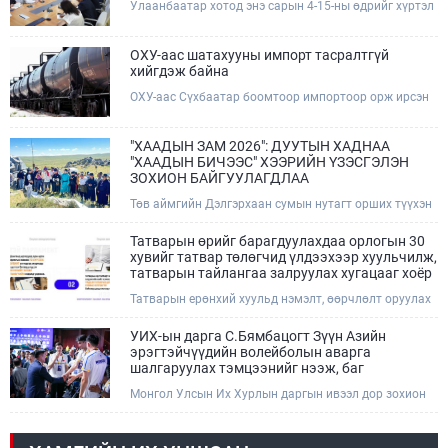
Улаанбаатар хотод энэ сарын 4-15-ны өдрийг хүртэл
тэгш, сондгой дугаарын зохицуулалтаар нэг удаа
50,000 төгрөгт автобензин олгож буй. Эхний үр дүнд,
шатахуун түгээх станцуудын өдрийн борлуулалт хоёр
ОХУ-аас шатахууны импорт тасралтгүй
дахин буурч нэг машиныг цэнэглэх хурд нэмэгдсэн
хийгдэж байна
болохыг Ашигт малтмал, газрын тосны газраас
ОХУ-аас Сүхбаатар боомтоор импортоор орж ирсэн
танилцууллаа.
шатахууны мэдээллийг хүргэж байна. Наймдугаар
сарын 06-ны өдөр /02:30 цагт/ 7 вагон буюу 420 тонн
АИ-92 автобензин орж иржээ.
​"ХААДЫН ЗАМ 2026": ДУУТЫН ХАДНАА
"ХААДЫН БИЧЭЭС" ХЭЭРИЙН ҮЗЭСГЭЛЭН
ЗОХИОН БАЙГУУЛАГДЛАА
Төв аймгийн Дэлгэрхаан сумын нутагт орших түүхэн
дурсгалт Дуутын хаднаа зохион байгуулагдсан
“Хаадын бичээс” уран бичлэгийн хээрийн
Татварын өрийг барагдуулахдаа орлогын 30
үзэсгэлэнгийн нээлтийн үйл ажиллагаанд Соёл,
хувийг татвар төлөгчид үлдээхээр хуульчилж,
спорт, аялал жуулчлал, залуучуудын яамны Төрийн
татварын тайлангаа залруулах хугацааг хоёр
нарийн бичгийн дарга Б.Бат-Эрдэнэ, Чингис хаан
жил болгон сунгажээ
Татварын ерөнхий хуульд нэмэлт, өөрчлөлт оруулах
Үндэсний музейн захирал С.Чулуун болон орон
тухай хуулийн төслийг Улсын Их Хурал 2026 оны 06
нутгийн удирдлагууд, иргэдийн төлөөлөл оролцлоо.
дугаар сарын 26-ны өдрийн нэгдсэн хуралдаанаараа
УИХ-ын дарга С.Бямбацогт Зүүн Азийн
эцэслэн баталсан.
эрэгтэйчүүдийн волейболын аварга
шалгаруулах тэмцээнийг нээж, баг
тамирчдад амжилт хүслээ
Монгол Улсын Их Хурлын даргын ивээл дор зохион
байгуулагдаж буй Зүүн Азийн эрэгтэйчүүдийн
волейболын аварга шалгаруулах тэмцээн өнөөдөр
/2026.08.05/ эхэллээ. Тивийн шилдэг багуудыг