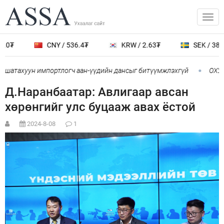
0₮
CNY / 536.4₮
KRW / 2.63₮
SEK / 389.0
 шатахуун импортлогч аан-үүдийн дансыг битүүмжлэхгүй
ОХУ-а
Д.Наранбаатар: Авлигаар авсан
хөрөнгийг улс буцааж авах ёстой
2024-8-08
1