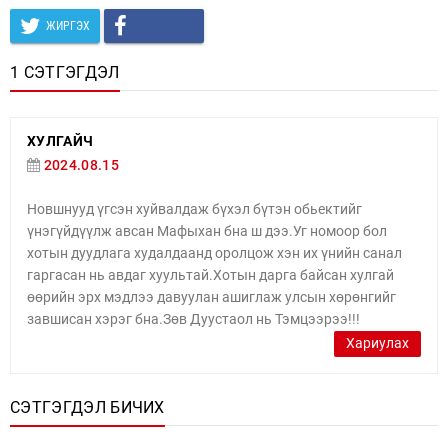
ЖИРГЭХ
1 СЭТГЭГДЭЛ
ХУЛГАЙЧ
2024.08.15
Новшнууд үгсэн хуйвалдаж бүхэл бүтэн обьектийг
үнэгүйдүүлж авсан Мафыхан бна ш дээ.Уг номоор бол
хотын дуудлага худалдаанд оролцож хэн их үнийн санал
гаргасан нь авдаг хуультай.Хотын дарга байсан хулгай
өөрийн эрх мэдлээ давуулан ашиглаж улсын хөрөнгийг
завшисан хэрэг бна.Зөв Дуустаол нь Тэмцээрээ!!!
Хариулах
СЭТГЭГДЭЛ БИЧИХ