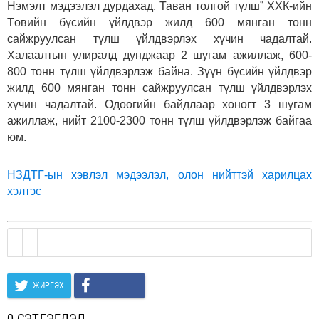
Нэмэлт мэдээлэл дурдахад, Таван толгой түлш” ХХК-ийн
Төвийн бүсийн үйлдвэр жилд 600 мянган тонн
сайжруулсан түлш үйлдвэрлэх хүчин чадалтай.
Халаалтын улиралд дунджаар 2 шугам ажиллаж, 600-
800 тонн түлш үйлдвэрлэж байна. Зүүн бүсийн үйлдвэр
жилд 600 мянган тонн сайжруулсан түлш үйлдвэрлэх
хүчин чадалтай. Одоогийн байдлаар хоногт 3 шугам
ажиллаж, нийт 2100-2300 тонн түлш үйлдвэрлэж байгаа
юм.
НЗДТГ-ын хэвлэл мэдээлэл, олон нийттэй харилцах
хэлтэс
ЖИРГЭХ
0 СЭТГЭГДЭЛ