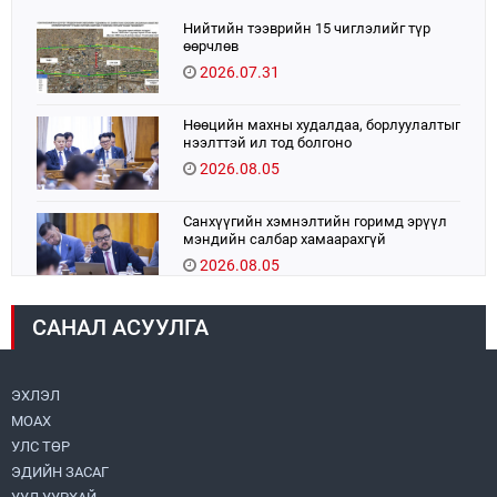
ЭКМО технологийг ЭХЭМҮТ-д нэвтрүүлнэ
Нийтийн тээврийн 15 чиглэлийг түр
өөрчлөв
2026.07.31
Нөөцийн махны худалдаа, борлуулалтыг
нээлттэй ил тод болгоно
2026.08.05
Санхүүгийн хэмнэлтийн горимд эрүүл
мэндийн салбар хамаарахгүй
2026.08.05
УИХ-ын дарга С.Бямбацогт:
САНАЛ АСУУЛГА
Хэлэлцүүлгээс илүү хэрэгжилт,
амлалтаас илүү бодит үр дүн чухал
2026.08.04
ЭХЛЭЛ
МОАХ
16 төрлийн эмийг нэг эх үүсвэрээс
худалдан авах журмыг баталлаа
УЛС ТӨР
2026.08.05
ЭДИЙН ЗАСАГ