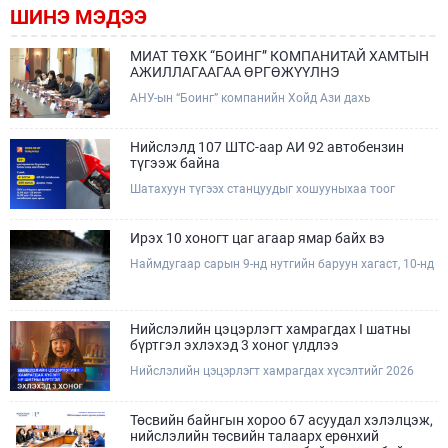
ШИНЭ МЭДЭЭ
МИАТ ТӨХК “БОИНГ” КОМПАНИТАЙ ХАМТЫН
АЖИЛЛАГААГАА ӨРГӨЖҮҮЛНЭ
АНУ-ын “Боинг” компанийн Хойд Ази дахь
арилжааны нисэх онгоцны борлуулалт,
маркетингийн асуудал хариуцсан Дэд ерөнхийлөгч
Жэф Эдвардс тэргүүтэй төлөөлөгчдийг Зам,
Нийслэлд 107 ШТС-аар АИ 92 автобензин
тээврийн сайд Б.Дэлгэрсайхан хүлээн авч уулзав.
түгээж байна
Шатахуун түгээх станцуудыг хошууныхаа тоог
нэмэгдүүлэх үүрэг, чиглэл өгч, ажиллаж байна.
Ирэх 10 хоногт цаг агаар ямар байх вэ
Наймдугаар сарын 9-нд нутгийн баруун хагаст, 10-нд
нутгийн зүүн хагаст, 11-нд нутгийн зүүн өмнөд
хэсгээр ахиухан хэмжээний бороо орох тул
болзошгүй үер, усны аюулаас анхаарна уу.
Нийслэлийн цэцэрлэгт хамрагдах I шатны
бүртгэл эхлэхэд 3 хоног үлдлээ
Нийслэлийн цэцэрлэгт хамрагдах хүсэлтийг 2026
оны 08 сарын 10-ны өдрөөс 08 сарын 23-ны өдрийг
дуустал "E-Mongolia" платформоор дамжуулан
цахимаар хүлээн авна.Хүүхдээ цэцэрлэгт хамруулах
Төсвийн байнгын хороо 67 асуудал хэлэлцэж,
үйлчилгээг авахдаа дараах зүйлсийг анхаарна уу.
нийслэлийн төсвийн талаарх ерөнхий