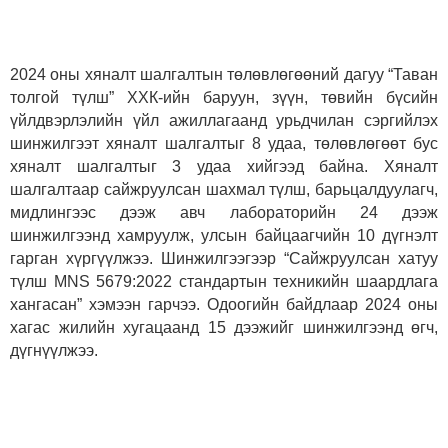
2024 оны хяналт шалгалтын төлөвлөгөөний дагуу “Таван
толгой түлш” ХХК-ийн баруун, зүүн, төвийн бүсийн
үйлдвэрлэлийн үйл ажиллагаанд урьдчилан сэргийлэх
шинжилгээт хяналт шалгалтыг 8 удаа, төлөвлөгөөт бус
хяналт шалгалтыг 3 удаа хийгээд байна. Хяналт
шалгалтаар сайжруулсан шахмал түлш, барьцалдуулагч,
мидлингээс дээж авч лабораторийн 24 дээж
шинжилгээнд хамруулж, улсын байцаагчийн 10 дүгнэлт
гарган хүргүүлжээ. Шинжилгээгээр “Сайжруулсан хатуу
түлш MNS 5679:2022 стандартын техникийн шаардлага
хангасан” хэмээн гарчээ. Одоогийн байдлаар 2024 оны
хагас жилийн хугацаанд 15 дээжийг шинжилгээнд өгч,
дүгнүүлжээ.