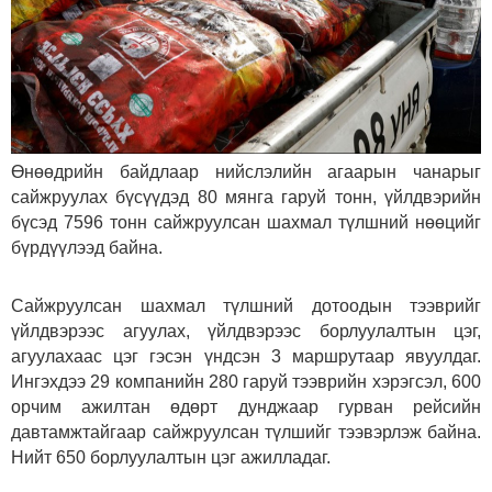
Өнөөдрийн байдлаар нийслэлийн агаарын чанарыг
сайжруулах бүсүүдэд 80 мянга гаруй тонн, үйлдвэрийн
бүсэд 7596 тонн сайжруулсан шахмал түлшний нөөцийг
бүрдүүлээд байна.
Сайжруулсан шахмал түлшний дотоодын тээврийг
үйлдвэрээс агуулах, үйлдвэрээс борлуулалтын цэг,
агуулахаас цэг гэсэн үндсэн 3 маршрутаар явуулдаг.
Ингэхдээ 29 компанийн 280 гаруй тээврийн хэрэгсэл, 600
орчим ажилтан өдөрт дунджаар гурван рейсийн
давтамжтайгаар сайжруулсан түлшийг тээвэрлэж байна.
Нийт 650 борлуулалтын цэг ажилладаг.