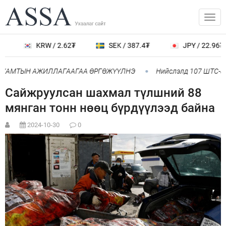
KRW / 2.62₮
SEK / 387.4₮
JPY / 22.96₮
 ХАМТЫН АЖИЛЛАГААГАА ӨРГӨЖҮҮЛНЭ
Нийслэлд 107 ШТС-аар
Сайжруулсан шахмал түлшний 88
мянган тонн нөөц бүрдүүлээд байна
2024-10-30
0