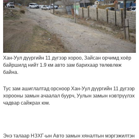
Хан-Уул дүүргийн 11 дүгээр хороо, Зайсан орчимд хоёр
байршилд нийт 1.9 км авто зам барихаар төлөвлөж
байна.
Тус зам ашиглалтад орсноор Хан-Уул дүүргийн 11 дүгээр
хорооны замын ачаалал буурч, Уулын замын нэвтрүүлэх
чадвар сайжрах юм.
Энэ талаар НЗХГ-ын Авто замын хяналтын мэргэжилтэн