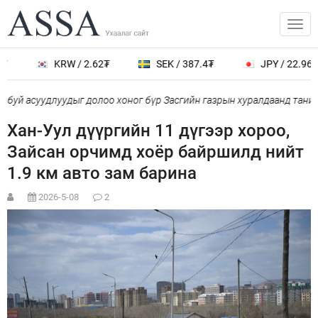
KRW / 2.62₮
SEK / 387.4₮
JPY / 22.96₮
буй асуудлуудыг долоо хоног бүр Засгийн газрын хуралдаанд танил
Хан-Уул дүүргийн 11 дүгээр хороо,
Зайсан орчимд хоёр байршилд нийт
1.9 км авто зам барина
2026-5-08
2