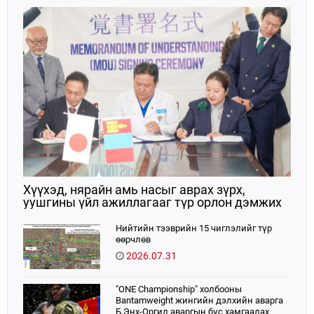
Хүүхэд, нярайн амь насыг аврах зүрх,
уушгины үйл ажиллагааг түр орлон дэмжих
ЭКМО технологийг ЭХЭМҮТ-д нэвтрүүлнэ
Нийтийн тээврийн 15 чиглэлийг түр
өөрчлөв
2026.07.31
"ONE Championship" холбооны
Bantamweight жингийн дэлхийн аварга
Б.Энх-Оргил аваргын бүс хамгаалах