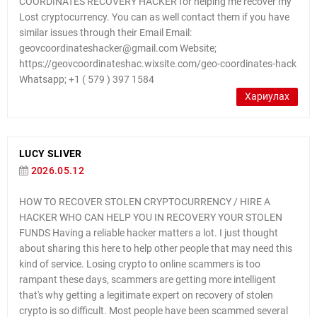
COORDINATES RECOVERY HACKER for helping me recover my
Lost cryptocurrency. You can as well contact them if you have
similar issues through their Email Email:
geovcoordinateshacker@gmail.com Website;
https://geovcoordinateshac.wixsite.com/geo-coordinates-hack
Whatsapp; +1 ( 579 ) 397 1584
Хариулах
LUCY SLIVER
2026.05.12
HOW TO RECOVER STOLEN CRYPTOCURRENCY / HIRE A
HACKER WHO CAN HELP YOU IN RECOVERY YOUR STOLEN
FUNDS Having a reliable hacker matters a lot. I just thought
about sharing this here to help other people that may need this
kind of service. Losing crypto to online scammers is too
rampant these days, scammers are getting more intelligent
that's why getting a legitimate expert on recovery of stolen
crypto is so difficult. Most people have been scammed several