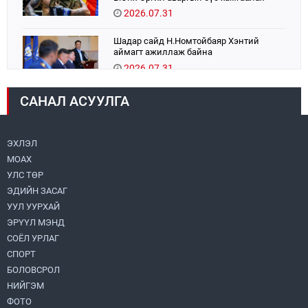
тулаанаа өнөөдөр хийнэ.
2026.07.31
Шадар сайд Н.Номтойбаяр Хэнтий
аймагт ажиллаж байна
2026.07.31
САНАЛ АСУУЛГА
Авто зам шинээр барина
2026.07.31
ЭХЛЭЛ
МОАХ
Хөвсгөл нуурын их цэвэрлэгээний аяны
хүрээнд 301 тонн хог хаягдлыг
УЛС ТӨР
төвлөрүүлжээ
ЭДИЙН ЗАСАГ
2026.07.31
УУЛ УУРХАЙ
ЭРҮҮЛ МЭНД
ЦАНХИЙН ЗҮҮН УУРХАЙН ГЭРЭЭТ
КОМПАНИУДАД ХӨНДЛӨНГИЙН АУДИТ
СОЁЛ УРЛАГ
ХИЙВ
СПОРТ
2026.07.31
БОЛОВСРОЛ
НИЙГЭМ
Бүсчилсэн хөгжил, гамшгийн эрсдэлийг
ФОТО
бууруулах чиглэлээр НҮБ-тай хамтын