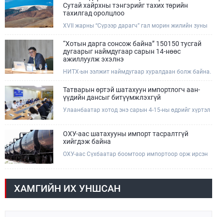
комиссын даргын 3 дугаар тушаалын хүрээнд
Сутай хайрхны тэнгэрийг тахих төрийн
Өмнөговь аймагт байгаль орчин, уул уурхайн 358
тахилгад оролцлоо
зөрчил илрүүлж, 200 гаруйг нь арилгуулаад байна.
XVII жарны “Сүрээр дарагч” гал морин жилийн зуны
адаг хөхөгчин хонь сарын 23-ны өлзий дэмбэрэлтэй
өдөр /2026.08.06/ Сутай хайрхны тэнгэрийг тайх
“Хотын дарга сонсож байна” 150150 тусгай
төрийн тахилга боллоо.
дугаарыг наймдугаар сарын 14-нөөс
ажиллуулж эхэлнэ
НИТХ-ын ээлжит наймдугаар хуралдаан болж байна.
Өнөөдрийн хуралдаанаар нийслэлийн нутгийн
захиргааны байгууллага, албан тушаалтанд 2025,
Татварын өртэй шатахуун импортлогч аан-
2026 оны эхний хагас жилийн байдлаар иргэдээс
үүдийн дансыг битүүмжлэхгүй
ирсэн өргөдөл, гомдлын шийдвэрлэлтийн тайлан
Улаанбаатар хотод энэ сарын 4-15-ны өдрийг хүртэл
мэдээллийг сонслоо.
тэгш, сондгой дугаарын зохицуулалтаар нэг удаа
50,000 төгрөгт автобензин олгож буй. Эхний үр дүнд,
шатахуун түгээх станцуудын өдрийн борлуулалт хоёр
ОХУ-аас шатахууны импорт тасралтгүй
дахин буурч нэг машиныг цэнэглэх хурд нэмэгдсэн
хийгдэж байна
болохыг Ашигт малтмал, газрын тосны газраас
ОХУ-аас Сүхбаатар боомтоор импортоор орж ирсэн
танилцууллаа.
шатахууны мэдээллийг хүргэж байна. Наймдугаар
сарын 06-ны өдөр /02:30 цагт/ 7 вагон буюу 420 тонн
АИ-92 автобензин орж иржээ.
ХАМГИЙН ИХ УНШСАН