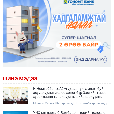
ШИНЭ МЭДЭЭ
Н.Номтойбаяр: Аймгуудад тулгамдаж буй
асуудлуудыг долоо хоног бүр Засгийн газрын
хуралдаанд танилцуулж, шийдвэрлүүлнэ
Монгол Улсын Шадар сайд Н.Номтойбаяр өнөөдөр
Өмнөговь, Дундговь аймагт ажиллалаа. Ерөнхий
сайдын 10 дугаар албан даалгавар, Улсын Онцгой
УИХ-ын дарга С.Бямбацогт төрийг төлөөлөн