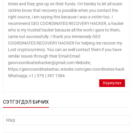
times and they give up on their funds. I'm hereby to let all scam
victims know that recovery is possible when you contact the
right source, i am saying this because I was a victim too. I
recommend GEO COORDINATES RECOVERY HACKER, a hacker
who is my trusted hacker because all the work I gave to them,
came out successfully. I thank you immensely GEO
COORDINATES RECOVERY HACKER for helping me recover my
Lost cryptocurrency. You can as well contact them if you have
similar issues through their Email Email:
geovcoordinateshacker@gmail.com Website;
https://geovcoordinateshac.wixsite.com/geo-coordinates-hack
Whatsapp; +1 ( 579 ) 397 1584
Хариулах
СЭТГЭГДЭЛ БИЧИХ