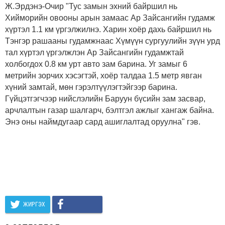
Ж.Эрдэнэ-Очир "Тус замын эхний байршил нь
Хийморийн овооны арын замаас Ар Зайсангийн гудамж
хүртэл 1.1 км үргэлжилнэ. Харин хоёр дахь байршил нь
Тэнгэр рашааны гудамжнаас Хүмүүн сургуулийн зүүн урд
тал хүртэл үргэлжлэн Ар Зайсангийн гудамжтай
холбогдох 0.8 км урт авто зам барина. Уг замыг 6
метрийн зорчих хэсэгтэй, хоёр талдаа 1.5 метр явган
хүний замтай, мөн гэрэлтүүлэгтэйгээр барина.
Гүйцэтгэгчээр нийслэлийн Баруун бүсийн зам засвар,
арчлалтын газар шалгарч, бэлтгэл ажлыг хангаж байна.
Энэ оны наймдугаар сард ашиглалтад оруулна" гэв.
ЖИРГЭХ