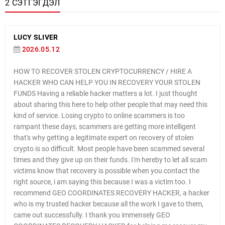
2 СЭТГЭГДЭЛ
LUCY SLIVER
2026.05.12
HOW TO RECOVER STOLEN CRYPTOCURRENCY / HIRE A
HACKER WHO CAN HELP YOU IN RECOVERY YOUR STOLEN
FUNDS Having a reliable hacker matters a lot. I just thought
about sharing this here to help other people that may need this
kind of service. Losing crypto to online scammers is too
rampant these days, scammers are getting more intelligent
that's why getting a legitimate expert on recovery of stolen
crypto is so difficult. Most people have been scammed several
times and they give up on their funds. I'm hereby to let all scam
victims know that recovery is possible when you contact the
right source, i am saying this because I was a victim too. I
recommend GEO COORDINATES RECOVERY HACKER, a hacker
who is my trusted hacker because all the work I gave to them,
came out successfully. I thank you immensely GEO