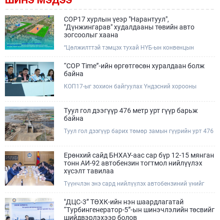
COP17 хурлын үеэр "Нарантуул",
"Дүнжингарав" худалдааны төвийн авто
зогсоолыг хаана
“Цөлжилттэй тэмцэх тухай НҮБ-ын конвенцын
Талуудын 17 дугаар Бага хурал (COP17)” наймдугаар
сарын 17-28-ны өдрүүдэд Улаанбаатар хотод зохион
“COP Time”-ийн өргөтгөсөн хуралдаан болж
байгуулагдана.Хурлын үеэр Нарантуул, Дүнжингарав
байна
худалдааны төвүүдийн авто зогсоолыг түр хааж,
КОП17-ыг зохион байгуулах Үндэсний хорооны
тухайн чиглэлд нийтийн тээврийн хүртээмжийг
Ажлын албанаас хурлын бэлтгэл ажлын явц, уялдаа
нэмэгдүүлнэ.
холбоог хангах хүрээнд Бямба гараг бүр “COP Time”
дотоод хуралдааныг тогтмол зохион байгуулж ирсэн
Туул гол дээгүүр 476 метр урт гүүр барьж
билээ.Өнөөдөр “COP Time”-ийн сүүлийн хуралдааныг
байна
өргөтгөсөн хэлбэрээр зохион байгуулж байгаа
Туул гол дээгүүр барих төмөр замын гүүрийн урт 476
бөгөөд үүнд Үндэсний хорооны дэргэдэх дэд
метр бөгөөд барилгын ажил ид өрнөж байна.Энэ
хороодын гишүүд оролцож байна.
хэсэгт баригдах бетонон гүүр нь төмөр замын
хөдөлгөөнийг найдвартай, тасралтгүй нэвтрүүлэх
Ерөнхий сайд БНХАУ-аас сар бүр 12-15 мянган
чухал байгууламж бөгөөд уг ажлыг "Очирням" ХХК,
тонн АИ-92 автобензин тогтмол нийлүүлэх
"Тэргүүн саруул зам" ХХК, "Хотгорзам" ХХК зэрэг
хүсэлт тавилаа
таван компани гүйцэтгэж байна.
Түүнчлэн энэ сард нийлүүлэх автобензиний үнийг
олон улсын зах зээлийн ханшаас өндөр, үнийг
бууруулах боломжийг судлахыг хүслээ. Тэрбээр
"ДЦС-3” ТӨХК-ийн нэн шаардлагатай
Монгол Улсад үүсээд буй шатахууны нөхцөл байдлыг
“Турбингенератор-5”-ын шинэчлэлийн төсвийг
шийдвэрлэхэд Иж бүрэн стратегийн түншлэл бүхий
шийдвэрлэхээр болов