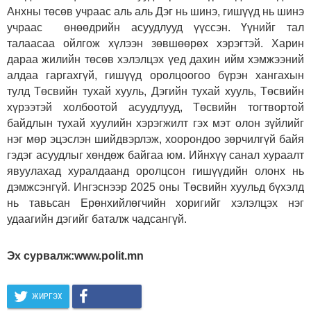
Анхны төсөв учраас аль аль Дэг нь шинэ, гишүүд нь шинэ
учраас өнөөдрийн асуудлууд үүссэн. Үүнийг тал
талаасаа ойлгож хүлээн зөвшөөрөх хэрэгтэй. Харин
дараа жилийн төсөв хэлэлцэх үед дахин ийм хэмжээний
алдаа гаргахгүй, гишүүд оролцоогоо бүрэн хангахын
тулд Төсвийн тухай хууль, Дэгийн тухай хууль, Төсвийн
хүрээтэй холбоотой асуудлууд, Төсвийн тогтвортой
байдлын тухай хуулийн хэрэгжилт гэх мэт олон зүйлийг
нэг мөр эцэслэн шийдвэрлэж, хоорондоо зөрчилгүй байя
гэдэг асуудлыг хөндөж байгаа юм. Ийнхүү санал хураалт
явуулахад хуралдаанд оролцсон гишүүдийн олонх нь
дэмжсэнгүй. Ингэснээр 2025 оны Төсвийн хуульд бүхэлд
нь тавьсан Ерөнхийлөгчийн хоригийг хэлэлцэх нэг
удаагийн дэгийг баталж чадсангүй.
Эх сурвалж:www.polit.mn
ЖИРГЭХ