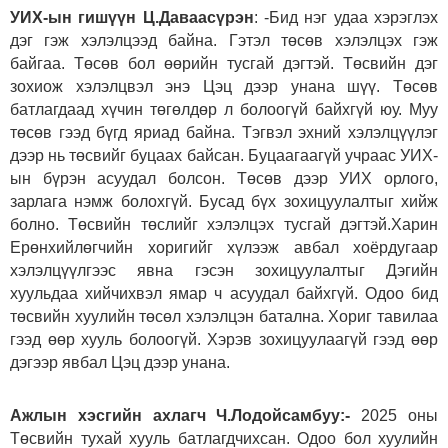
УИХ-ын гишүүн Ц.Даваасүрэн
: -Бид нэг удаа хэрэглэх
дэг гэж хэлэлцээд байна. Гэтэл төсөв хэлэлцэх гэж
байгаа. Төсөв бол өөрийн тусгай дэгтэй. Төсвийн дэг
зохиож хэлэлцвэл энэ Цэц дээр унана шүү. Төсөв
батлагдаад хүчин төгөлдөр л болоогүй байхгүй юу. Муу
төсөв гээд бүгд яриад байна. Тэгвэл эхний хэлэлцүүлэг
дээр нь төсвийг буцаах байсан. Буцаагаагүй учраас УИХ-
ын бүрэн асуудал болсон. Төсөв дээр УИХ орлого,
зарлага нэмж болохгүй. Бусад бүх зохицуулалтыг хийж
болно. Төсвийн төслийг хэлэлцэх тусгай дэгтэй.Харин
Ерөнхийлөгчийн хоригийг хүлээж авбал хоёрдугаар
хэлэлцүүлгээс явна гэсэн зохицуулалтыг Дэгийн
хуульдаа хийчихвэл ямар ч асуудал байхгүй. Одоо бид
төсвийн хуулийн төсөл хэлэлцэн батална. Хориг тавилаа
гээд өөр хууль болоогүй. Хэрэв зохицуулаагүй гээд өөр
дэгээр явбал Цэц дээр унана.
Ажлын хэсгийн ахлагч Ч.Лодойсамбуу:-
2025 оны
Төсвийн тухай хууль батлагдчихсан. Одоо бол хуулийн