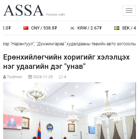
.0₮
CNY / 538.8₮
KRW / 2.67₮
SEK / 401.
эр "Нарантуул", "Дүнжингарав" худалдааны төвийн авто зогсоолыг х
Ерөнхийлөгчийн хоригийг хэлэлцэх
нэг удаагийн дэг "унав"
Tsolmon
2024-11-29
4