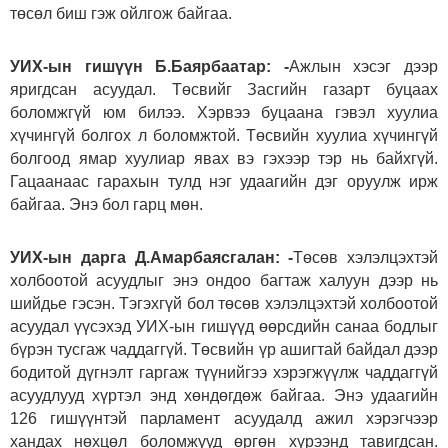
төсөл биш гэж ойлгож байгаа.
УИХ-ын гишүүн Б.Баярбаатар: -
Ажлын хэсэг дээр
яригдсан асуудал. Төсвийг Засгийн газарт буцаах
боломжгүй юм билээ. Хэрвээ буцаана гэвэл хуулиа
хүчингүй болгох л боломжтой. Төсвийн хуулиа хүчингүй
болгоод ямар хуулиар явах вэ гэхээр тэр нь байхгүй.
Гацаанаас гарахын тулд нэг удаагийн дэг оруулж ирж
байгаа. Энэ бол гарц мөн.
УИХ-ын дарга Д.Амарбаясгалан: -
Төсөв хэлэлцэхтэй
холбоотой асуудлыг энэ ондоо багтаж халуун дээр нь
шийдье гэсэн. Тэгэхгүй бол төсөв хэлэлцэхтэй холбоотой
асуудал үүсэхэд УИХ-ын гишүүд өөрсдийн санаа бодлыг
бүрэн тусгаж чаддаггүй. Төсвийн үр ашигтай байдал дээр
бодитой дүгнэлт гаргаж түүнийгээ хэрэгжүүлж чаддаггүй
асуудлууд хүртэл энд хөндөгдөж байгаа. Энэ удаагийн
126 гишүүнтэй парламент асуудалд ажил хэрэгчээр
хандах нөхцөл боломжууд өргөн хүрээнд тавигдсан.