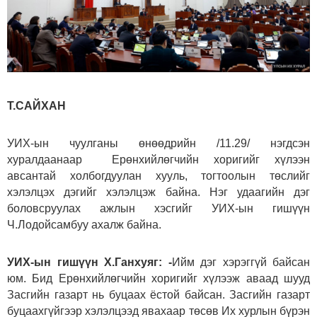
Т.САЙХАН
УИХ-ын чуулганы өнөөдрийн /11.29/ нэгдсэн
хуралдаанаар Ерөнхийлөгчийн хоригийг хүлээн
авсантай холбогдуулан хууль, тогтоолын төслийг
хэлэлцэх дэгийг хэлэлцэж байна. Нэг удаагийн дэг
боловсруулах ажлын хэсгийг УИХ-ын гишүүн
Ч.Лодойсамбуу ахалж байна.
УИХ-ын гишүүн Х.Ганхуяг: -
Ийм дэг хэрэггүй байсан
юм. Бид Ерөнхийлөгчийн хоригийг хүлээж аваад шууд
Засгийн газарт нь буцаах ёстой байсан. Засгийн газарт
буцаахгүйгээр хэлэлцээд явахаар төсөв Их хурлын бүрэн