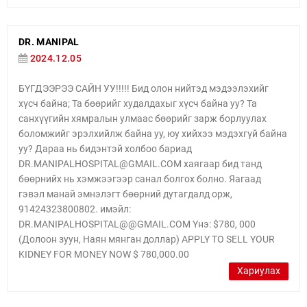
DR. MANIPAL
2024.12.05
БҮГДЭЭРЭЭ САЙН УУ!!!!! Бид олон нийтэд мэдээлэхийг
хүсч байна; Та бөөрийг худалдахыг хүсч байна уу? Та
санхүүгийн хямралын улмаас бөөрийг зарж борлуулах
боломжийг эрэлхийлж байна уу, юу хийхээ мэдэхгүй байна
уу? Дараа нь бидэнтэй холбоо бариад
DR.MANIPALHOSPITAL@GMAIL.COM хаягаар бид танд
бөөрнийх нь хэмжээгээр санал болгох болно. Яагаад
гэвэл манай эмнэлэгт бөөрний дутагдалд орж,
91424323800802. имэйл:
DR.MANIPALHOSPITAL@@GMAIL.COM Yнэ: $780, 000
(Долоон зуун, Наян мянган доллар) APPLY TO SELL YOUR
KIDNEY FOR MONEY NOW $ 780,000.00
Хариулах