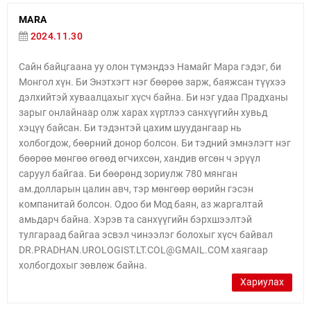
MARA
2024.11.30
Сайн байцгаана уу олон түмэндээ Намайг Мара гэдэг, би
Монгол хүн. Би Энэтхэгт нэг бөөрөө зарж, баяжсан түүхээ
дэлхийтэй хуваалцахыг хүсч байна. Би нэг удаа Прадханы
зарыг онлайнаар олж харах хүртлээ санхүүгийн хувьд
хэцүү байсан. Би тэдэнтэй цахим шуудангаар нь
холбогдож, бөөрний донор болсон. Би тэдний эмнэлэгт нэг
бөөрөө мөнгөө өгөөд өгчихсөн, хандив өгсөн ч эрүүл
саруул байгаа. Би бөөрөнд зориулж 780 мянган
ам.долларын цалин авч, тэр мөнгөөр өөрийн гэсэн
компанитай болсон. Одоо би Мод баян, аз жаргалтай
амьдарч байна. Хэрэв та санхүүгийн бэрхшээлтэй
тулгараад байгаа эсвэл чинээлэг болохыг хүсч байвал
DR.PRADHAN.UROLOGIST.LT.COL@GMAIL.COM хаягаар
холбогдохыг зөвлөж байна.
Хариулах