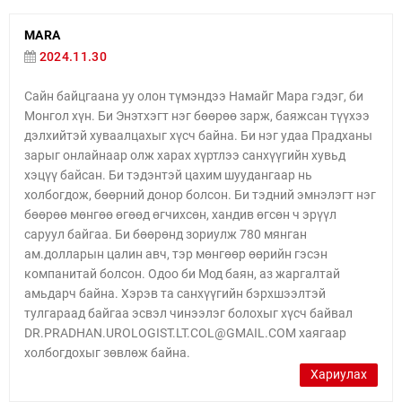
MARA
2024.11.30
Сайн байцгаана уу олон түмэндээ Намайг Мара гэдэг, би
Монгол хүн. Би Энэтхэгт нэг бөөрөө зарж, баяжсан түүхээ
дэлхийтэй хуваалцахыг хүсч байна. Би нэг удаа Прадханы
зарыг онлайнаар олж харах хүртлээ санхүүгийн хувьд
хэцүү байсан. Би тэдэнтэй цахим шуудангаар нь
холбогдож, бөөрний донор болсон. Би тэдний эмнэлэгт нэг
бөөрөө мөнгөө өгөөд өгчихсөн, хандив өгсөн ч эрүүл
саруул байгаа. Би бөөрөнд зориулж 780 мянган
ам.долларын цалин авч, тэр мөнгөөр өөрийн гэсэн
компанитай болсон. Одоо би Мод баян, аз жаргалтай
амьдарч байна. Хэрэв та санхүүгийн бэрхшээлтэй
тулгараад байгаа эсвэл чинээлэг болохыг хүсч байвал
DR.PRADHAN.UROLOGIST.LT.COL@GMAIL.COM хаягаар
холбогдохыг зөвлөж байна.
Хариулах