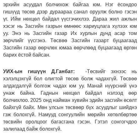
эрхийн асуудал болчихож байгаа юм. Нэг ёсондоо
гишүүд төсөв дээр дураараа санал оруулж болно гэсэн
үг. Ийм нөхцөл байдал үүсгэчихлээ. Дараа жил ажлын
хэсэг нь Засгийн газрын өмнөөс хариуцлага хүлээх юм
уу. Энэ нь Засгийн газар Их хурлын дунд асар том
зөрчлийг үүсгэнэ. Төсвөө Засгийн газарт буцаагаад
Засгийн газар өөрчлөх юмаа өөрчлөөд буцаагаад өргөн
барих ёстой байсан.
УИХ-ын гишүүн Д.Ганбат:
-Төсвийг эхнээс нь
хэлэлцэхгүй бол олигтой төсөв болж чадахгүй. Төсвөө
алдагдалгүй болгож чадах юм уу. Манай нүүрсний үнэ
унаж байна. Гаднын нөхцөл байдал нэлээд өөр
болчихлоо. 2025 онд найман хувийн эдийн засгийн өсөлт
байхгүй байх. Мөн улсын төсвөөр бүх асуудлыг шийднэ
гэж болохгүй. Намууд сонгуулийн мөрийн хөтөлбөртөө
төсвийн оролцоог багасгана гэсэн. Гэтэл сонгогчдоо
залилаад байж болохгүй.