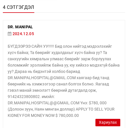
4 СЭТГЭГДЭЛ
DR. MANIPAL
2024.12.05
БҮГДЭЭРЭЭ САЙН УУ!!!!! Бид олон нийтэд мэдээлэхийг
хүсч байна; Та бөөрийг худалдахыг хүсч байна уу? Та
санхүүгийн хямралын улмаас бөөрийг зарж борлуулах
боломжийг эрэлхийлж байна уу, юу хийхээ мэдэхгүй байна
уу? Дараа нь бидэнтэй холбоо бариад
DR.MANIPALHOSPITAL@GMAIL.COM хаягаар бид танд
бөөрнийх нь хэмжээгээр санал болгох болно. Яагаад
гэвэл манай эмнэлэгт бөөрний дутагдалд орж,
91424323800802. имэйл:
DR.MANIPALHOSPITAL@@GMAIL.COM Yнэ: $780, 000
(Долоон зуун, Наян мянган доллар) APPLY TO SELL YOUR
KIDNEY FOR MONEY NOW $ 780,000.00
Хариулах