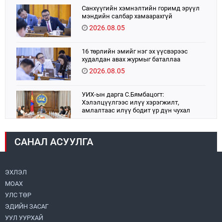
Санхүүгийн хэмнэлтийн горимд эрүүл
мэндийн салбар хамаарахгүй
2026.08.05
16 төрлийн эмийг нэг эх үүсвэрээс
худалдан авах журмыг баталлаа
2026.08.05
УИХ-ын дарга С.Бямбацогт:
Хэлэлцүүлгээс илүү хэрэгжилт,
амлалтаас илүү бодит үр дүн чухал
2026.08.04
САНАЛ АСУУЛГА
Монголбанк 7 дугаар сард 1,439.2 кг үнэт
металл худалдан авлаа
2026.08.05
ЭХЛЭЛ
МОАХ
Н.Номтойбаяр: Аймгуудад тулгамдаж
буй асуудлуудыг долоо хоног бүр
УЛС ТӨР
Засгийн газрын хуралдаанд
ЭДИЙН ЗАСАГ
танилцуулж, шийдвэрлүүлнэ
2026.08.06
УУЛ УУРХАЙ