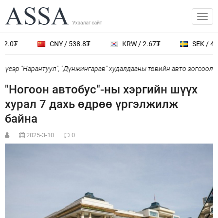
2.0₮
CNY / 538.8₮
KRW / 2.67₮
SEK / 401
үеэр "Нарантуул", "Дүнжингарав" худалдааны төвийн авто зогсоолыг
"Ногоон автобус"-ны хэргийн шүүх
хурал 7 дахь өдрөө үргэлжилж
байна
2025-3-10
0