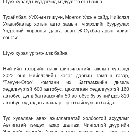
Шүүх хуралд шүүгдэгчид мэдүүлгээ өгч байна.
Тухайлбал, УИХ-ын гишүүн, Монгол Улсын сайд, Нийслэл
Улаанбаатар хотын авто замын түгжрэлийг бууруулах
Үндэсний хорооны дарга асан Ж.Сүхбаатарын яриаг
сонсъё.
Шүүх хурал үргэлжилж байна.
Нийтийн тээврийн парк шинэчлэлтийн ажлын хүрээнд
2023 онд Нийслэлийн Засаг даргын Тамгын газар,
“Тэнүүн-Огоо” компани их багтаамжийн дизель
хөдөлгүүртэй 600 автобус, цахилгаан хөдөлгүүртэй 160
автобус, дунд багтаамжийн 50 автобус буюу нийтдээ 810
автобус худалдан авахаар гэрээ байгуулсан байдаг.
Тус худалдан авах ажиллагаатай холбоотой асуудлыг
Авлигатай тэмцэх газар шалгаж, Чингэлтэй дүүргийн
Эрүүгийн хэргийн Анхан шатны шүүхэд хэрэг шилжсэн