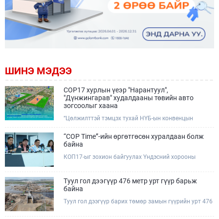
ШИНЭ МЭДЭЭ
COP17 хурлын үеэр "Нарантуул",
"Дүнжингарав" худалдааны төвийн авто
зогсоолыг хаана
“Цөлжилттэй тэмцэх тухай НҮБ-ын конвенцын
Талуудын 17 дугаар Бага хурал (COP17)” наймдугаар
сарын 17-28-ны өдрүүдэд Улаанбаатар хотод зохион
“COP Time”-ийн өргөтгөсөн хуралдаан болж
байгуулагдана.Хурлын үеэр Нарантуул, Дүнжингарав
байна
худалдааны төвүүдийн авто зогсоолыг түр хааж,
КОП17-ыг зохион байгуулах Үндэсний хорооны
тухайн чиглэлд нийтийн тээврийн хүртээмжийг
Ажлын албанаас хурлын бэлтгэл ажлын явц, уялдаа
нэмэгдүүлнэ.
холбоог хангах хүрээнд Бямба гараг бүр “COP Time”
дотоод хуралдааныг тогтмол зохион байгуулж ирсэн
Туул гол дээгүүр 476 метр урт гүүр барьж
билээ.Өнөөдөр “COP Time”-ийн сүүлийн хуралдааныг
байна
өргөтгөсөн хэлбэрээр зохион байгуулж байгаа
Туул гол дээгүүр барих төмөр замын гүүрийн урт 476
бөгөөд үүнд Үндэсний хорооны дэргэдэх дэд
метр бөгөөд барилгын ажил ид өрнөж байна.Энэ
хороодын гишүүд оролцож байна.
хэсэгт баригдах бетонон гүүр нь төмөр замын