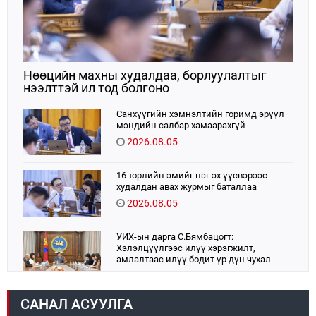
Нөөцийн махны худалдаа, борлуулалтыг
нээлттэй ил тод болгоно
Санхүүгийн хэмнэлтийн горимд эрүүл
мэндийн салбар хамаарахгүй
2026.08.05
16 төрлийн эмийг нэг эх үүсвэрээс
худалдан авах журмыг баталлаа
2026.08.05
УИХ-ын дарга С.Бямбацогт:
Хэлэлцүүлгээс илүү хэрэгжилт,
амлалтаас илүү бодит үр дүн чухал
2026.08.04
САНАЛ АСУУЛГА
Монголбанк 7 дугаар сард 1,439.2 кг үнэт
металл худалдан авлаа