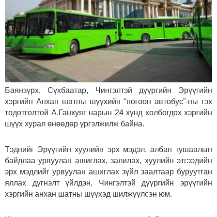
Баянзүрх, Сүхбаатар, Чингэлтэй дүүргийн Эрүүгийн
хэргийн Анхан шатны шүүхийн “ногоон автобус”-ны гэх
тодотголтой А.Ганхуяг нарын 24 хүнд холбогдох хэргийн
шүүх хурал өнөөдөр үргэлжилж байна.
Тэднийг Эрүүгийн хуулийн эрх мэдэл, албан тушаалын
байдлаа урвуулан ашиглах, залилах, хуулийн этгээдийн
эрх мэдлийг урвуулан ашиглах зүйл заалтаар буруутган
яллах дүгнэлт үйлдэн, Чингэлтэй дүүргийн эрүүгийн
хэргийн анхан шатны шүүхэд шилжүүлсэн юм.