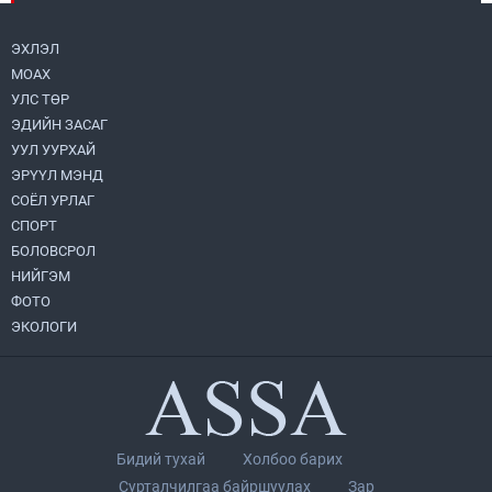
2026.08.05
ЭХЛЭЛ
МОАХ
Н.Номтойбаяр: Аймгуудад тулгамдаж
буй асуудлуудыг долоо хоног бүр
УЛС ТӨР
Засгийн газрын хуралдаанд
ЭДИЙН ЗАСАГ
танилцуулж, шийдвэрлүүлнэ
2026.08.06
УУЛ УУРХАЙ
ЭРҮҮЛ МЭНД
Монгол Улс “COP17”-д “Тал хээрийн
төлөвлөгөө”-гөө танилцуулна
СОЁЛ УРЛАГ
2026.08.05
СПОРТ
БОЛОВСРОЛ
НИЙГЭМ
Нийслэлийн Засаг дарга бөгөөд
Улаанбаатар хотын Захирагч
ФОТО
Б.Пүрэвдагва ХУД-ийн 12,13, 14-р
ЭКОЛОГИ
хорооны үер, усны эрсдэлтэй цэгүүдэд
2026.08.04
ажиллалаа
“Хотын дарга сонсож байна” 150150
тусгай дугаарыг наймдугаар сарын 14-
нөөс ажиллуулж эхэлнэ
2026.08.06
Бидий тухай
Холбоо барих
УИХ-ын дарга С.Бямбацогт төрийг
Сурталчилгаа байршуулах
Зар