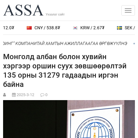
12.0₮
CNY / 538.8₮
KRW / 2.67₮
SEK / 40
БОИНГ” КОМПАНИТАЙ ХАМТЫН АЖИЛЛАГААГАА ӨРГӨЖҮҮЛНЭ
Монголд албан болон хувийн
хэргээр оршин суух зөвшөөрөлтэй
135 орны 31279 гадаадын иргэн
байна
2025-3-12
0