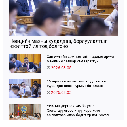
Нөөцийн махны худалдаа, борлуулалтыг
нээлттэй ил тод болгоно
Санхүүгийн хэмнэлтийн горимд эрүүл
мэндийн салбар хамаарахгүй
2026.08.05
16 төрлийн эмийг нэг эх үүсвэрээс
худалдан авах журмыг баталлаа
2026.08.05
УИХ-ын дарга С.Бямбацогт:
Хэлэлцүүлгээс илүү хэрэгжилт,
амлалтаас илүү бодит үр дүн чухал
2026.08.04