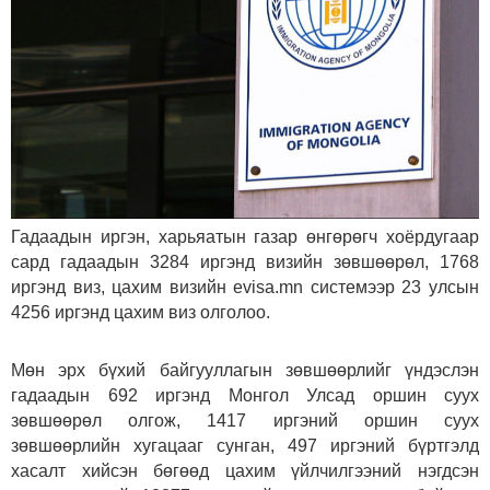
Гадаадын иргэн, харьяатын газар өнгөрөгч хоёрдугаар
сард гадаадын 3284 иргэнд визийн зөвшөөрөл, 1768
иргэнд виз, цахим визийн evisa.mn системээр 23 улсын
4256 иргэнд цахим виз олголоо.
Мөн эрх бүхий байгууллагын зөвшөөрлийг үндэслэн
гадаадын 692 иргэнд Монгол Улсад оршин суух
зөвшөөрөл олгож, 1417 иргэний оршин суух
зөвшөөрлийн хугацааг сунган, 497 иргэний бүртгэлд
хасалт хийсэн бөгөөд цахим үйлчилгээний нэгдсэн