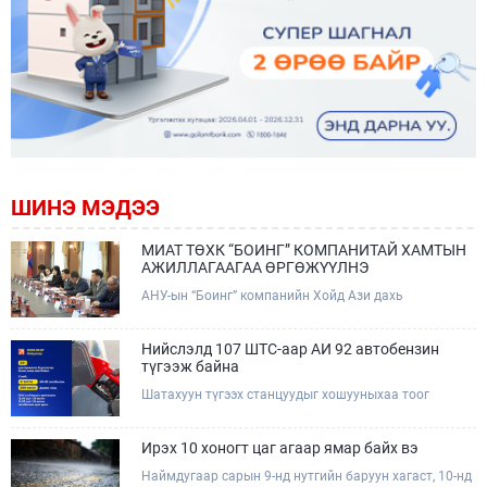
ШИНЭ МЭДЭЭ
МИАТ ТӨХК “БОИНГ” КОМПАНИТАЙ ХАМТЫН
АЖИЛЛАГААГАА ӨРГӨЖҮҮЛНЭ
АНУ-ын “Боинг” компанийн Хойд Ази дахь
арилжааны нисэх онгоцны борлуулалт,
маркетингийн асуудал хариуцсан Дэд ерөнхийлөгч
Жэф Эдвардс тэргүүтэй төлөөлөгчдийг Зам,
Нийслэлд 107 ШТС-аар АИ 92 автобензин
тээврийн сайд Б.Дэлгэрсайхан хүлээн авч уулзав.
түгээж байна
Шатахуун түгээх станцуудыг хошууныхаа тоог
нэмэгдүүлэх үүрэг, чиглэл өгч, ажиллаж байна.
Ирэх 10 хоногт цаг агаар ямар байх вэ
Наймдугаар сарын 9-нд нутгийн баруун хагаст, 10-нд