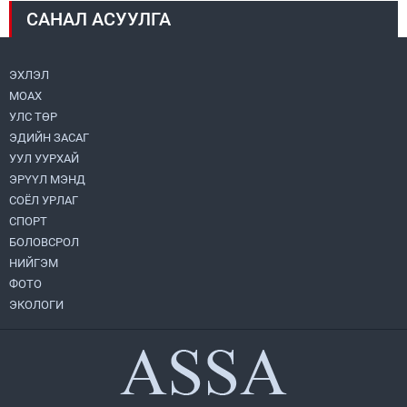
САНАЛ АСУУЛГА
Монголбанк 7 дугаар сард 1,439.2 кг үнэт
металл худалдан авлаа
2026.08.05
ЭХЛЭЛ
МОАХ
Монгол Улс “COP17”-д “Тал хээрийн
төлөвлөгөө”-гөө танилцуулна
УЛС ТӨР
2026.08.05
ЭДИЙН ЗАСАГ
УУЛ УУРХАЙ
УИХ-ын асуулгын цагийг гурван удаа
ЭРҮҮЛ МЭНД
зохион байгуулж, гишүүдийн асуултыг
СОЁЛ УРЛАГ
Ерөнхий сайдад хүргүүлж, цахим
хуудаст байршуулжээ
СПОРТ
2026.08.04
БОЛОВСРОЛ
НИЙГЭМ
Нийслэлийн Засаг дарга бөгөөд
Улаанбаатар хотын Захирагч
ФОТО
Б.Пүрэвдагва ХУД-ийн 12,13, 14-р
ЭКОЛОГИ
хорооны үер, усны эрсдэлтэй цэгүүдэд
2026.08.04
ажиллалаа
Улаанбаатарт өдөртөө 28 хэм дулаан
2026.08.04