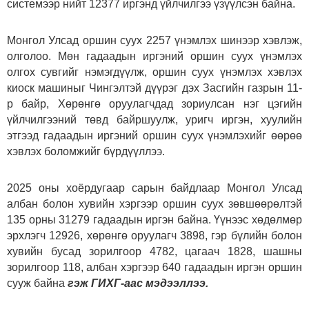
системээр нийт 12377 иргэнд үйлчилгээ үзүүлсэн байна.
Монгол Улсад оршин суух 2257 үнэмлэх шинээр хэвлэж,
олголоо. Мөн гадаадын иргэний оршин суух үнэмлэх
олгох сувгийг нэмэгдүүлж, оршин суух үнэмлэх хэвлэх
киоск машиныг Чингэлтэй дүүрэг дэх Засгийн газрын 11-
р байр, Хөрөнгө оруулагчдад зориулсан нэг цэгийн
үйлчилгээний төвд байршуулж, уригч иргэн, хуулийн
этгээд гадаадын иргэний оршин суух үнэмлэхийг өөрөө
хэвлэх боломжийг бүрдүүллээ.
2025 оны хоёрдугаар сарын байдлаар Монгол Улсад
албан болон хувийн хэргээр оршин суух зөвшөөрөлтэй
135 орны 31279 гадаадын иргэн байна. Үүнээс хөдөлмөр
эрхлэгч 12926, хөрөнгө оруулагч 3898, гэр бүлийн болон
хувийн бусад зорилгоор 4782, цагаач 1828, шашны
зорилгоор 118, албан хэргээр 640 гадаадын иргэн оршин
сууж байна
гэж ГИХГ-аас мэдээллээ.