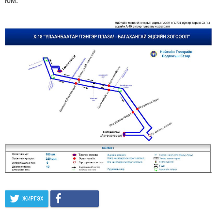
юм.
ЖИРГЭХ