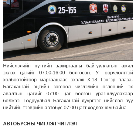
Нийслэлийн нутгийн захиргааны байгууллагын ажил
эхлэх цагийг 07:00-16:00 болгосон. Уг өөрчлөлттэй
холбоотойгоор маргаашаас эхэлж Х:18 Тэнгэр плаза-
Багахангай эцсийн зогсоол чиглэлийн өглөөний эх
авалтын цагийг 07:00 цаг болгон урагшлуулахаар
болжээ. Тодруулбал Багахангай дүүргээс нийслэл рүү
нийтийн тээврийн автобус 07:00 цагт хөдлөх юм байна.
АВТОБУСНЫ ЧИГЛЭЛ ЧИГЛЭЛ