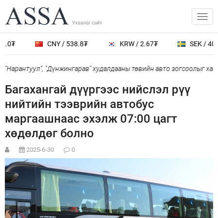
.0₮
CNY / 538.8₮
KRW / 2.67₮
SEK / 401.
"Нарантуул", "Дүнжингарав" худалдааны төвийн авто зогсоолыг хаан
Багахангай дүүргээс нийслэл рүү
нийтийн тээврийн автобус
маргаашнаас эхэлж 07:00 цагт
хөдөлдөг болно
2025-6-30
0