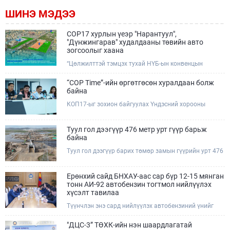
ШИНЭ МЭДЭЭ
COP17 хурлын үеэр "Нарантуул",
"Дүнжингарав" худалдааны төвийн авто
зогсоолыг хаана
“Цөлжилттэй тэмцэх тухай НҮБ-ын конвенцын
Талуудын 17 дугаар Бага хурал (COP17)” наймдугаар
сарын 17-28-ны өдрүүдэд Улаанбаатар хотод зохион
“COP Time”-ийн өргөтгөсөн хуралдаан болж
байгуулагдана.Хурлын үеэр Нарантуул, Дүнжингарав
байна
худалдааны төвүүдийн авто зогсоолыг түр хааж,
КОП17-ыг зохион байгуулах Үндэсний хорооны
тухайн чиглэлд нийтийн тээврийн хүртээмжийг
Ажлын албанаас хурлын бэлтгэл ажлын явц, уялдаа
нэмэгдүүлнэ.
холбоог хангах хүрээнд Бямба гараг бүр “COP Time”
дотоод хуралдааныг тогтмол зохион байгуулж ирсэн
Туул гол дээгүүр 476 метр урт гүүр барьж
билээ.Өнөөдөр “COP Time”-ийн сүүлийн хуралдааныг
байна
өргөтгөсөн хэлбэрээр зохион байгуулж байгаа
Туул гол дээгүүр барих төмөр замын гүүрийн урт 476
бөгөөд үүнд Үндэсний хорооны дэргэдэх дэд
метр бөгөөд барилгын ажил ид өрнөж байна.Энэ
хороодын гишүүд оролцож байна.
хэсэгт баригдах бетонон гүүр нь төмөр замын
хөдөлгөөнийг найдвартай, тасралтгүй нэвтрүүлэх
Ерөнхий сайд БНХАУ-аас сар бүр 12-15 мянган
чухал байгууламж бөгөөд уг ажлыг "Очирням" ХХК,
тонн АИ-92 автобензин тогтмол нийлүүлэх
"Тэргүүн саруул зам" ХХК, "Хотгорзам" ХХК зэрэг
хүсэлт тавилаа
таван компани гүйцэтгэж байна.
Түүнчлэн энэ сард нийлүүлэх автобензиний үнийг
олон улсын зах зээлийн ханшаас өндөр, үнийг
бууруулах боломжийг судлахыг хүслээ. Тэрбээр
"ДЦС-3” ТӨХК-ийн нэн шаардлагатай