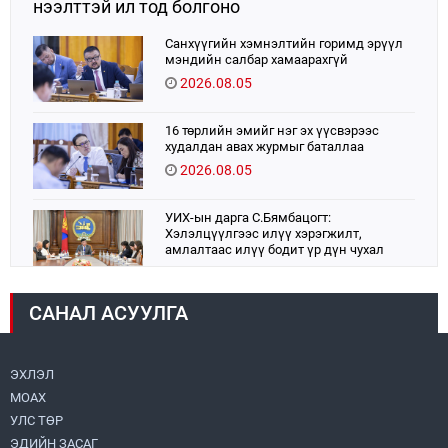
нээлттэй ил тод болгоно
Санхүүгийн хэмнэлтийн горимд эрүүл
мэндийн салбар хамаарахгүй
2026.08.05
16 төрлийн эмийг нэг эх үүсвэрээс
худалдан авах журмыг баталлаа
2026.08.05
УИХ-ын дарга С.Бямбацогт:
Хэлэлцүүлгээс илүү хэрэгжилт,
амлалтаас илүү бодит үр дүн чухал
2026.08.04
САНАЛ АСУУЛГА
Монголбанк 7 дугаар сард 1,439.2 кг үнэт
металл худалдан авлаа
2026.08.05
ЭХЛЭЛ
МОАХ
Монгол Улс “COP17”-д “Тал хээрийн
төлөвлөгөө”-гөө танилцуулна
УЛС ТӨР
2026.08.05
ЭДИЙН ЗАСАГ