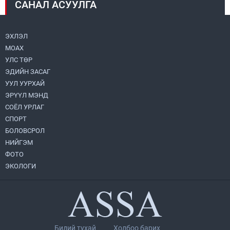
САНАЛ АСУУЛГА
Монголбанк 7 дугаар сард 1,439.2 кг үнэт
металл худалдан авлаа
2026.08.05
ЭХЛЭЛ
МОАХ
Монгол Улс “COP17”-д “Тал хээрийн
төлөвлөгөө”-гөө танилцуулна
УЛС ТӨР
2026.08.05
ЭДИЙН ЗАСАГ
УУЛ УУРХАЙ
Нийслэлийн Засаг дарга бөгөөд
ЭРҮҮЛ МЭНД
Улаанбаатар хотын Захирагч
СОЁЛ УРЛАГ
Б.Пүрэвдагва ХУД-ийн 12,13, 14-р
хорооны үер, усны эрсдэлтэй цэгүүдэд
СПОРТ
2026.08.04
ажиллалаа
БОЛОВСРОЛ
НИЙГЭМ
Н.Номтойбаяр: Аймгуудад тулгамдаж
буй асуудлуудыг долоо хоног бүр
ФОТО
Засгийн газрын хуралдаанд
ЭКОЛОГИ
танилцуулж, шийдвэрлүүлнэ
2026.08.06
УИХ-ын асуулгын цагийг гурван удаа
зохион байгуулж, гишүүдийн асуултыг
Ерөнхий сайдад хүргүүлж, цахим
хуудаст байршуулжээ
2026.08.04
Бидий тухай
Холбоо барих