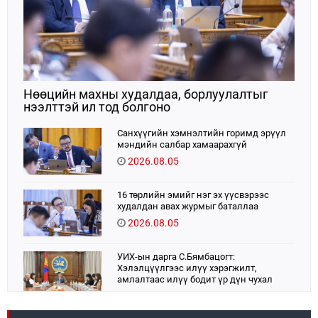
Нөөцийн махны худалдаа, борлуулалтыг
нээлттэй ил тод болгоно
Санхүүгийн хэмнэлтийн горимд эрүүл
мэндийн салбар хамаарахгүй
2026.08.05
16 төрлийн эмийг нэг эх үүсвэрээс
худалдан авах журмыг баталлаа
2026.08.05
УИХ-ын дарга С.Бямбацогт:
Хэлэлцүүлгээс илүү хэрэгжилт,
амлалтаас илүү бодит үр дүн чухал
2026.08.04