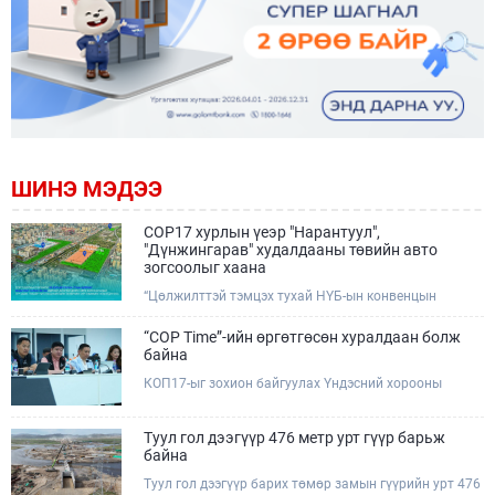
ШИНЭ МЭДЭЭ
COP17 хурлын үеэр "Нарантуул",
"Дүнжингарав" худалдааны төвийн авто
зогсоолыг хаана
“Цөлжилттэй тэмцэх тухай НҮБ-ын конвенцын
Талуудын 17 дугаар Бага хурал (COP17)” наймдугаар
сарын 17-28-ны өдрүүдэд Улаанбаатар хотод зохион
“COP Time”-ийн өргөтгөсөн хуралдаан болж
байгуулагдана.Хурлын үеэр Нарантуул, Дүнжингарав
байна
худалдааны төвүүдийн авто зогсоолыг түр хааж,
КОП17-ыг зохион байгуулах Үндэсний хорооны
тухайн чиглэлд нийтийн тээврийн хүртээмжийг
Ажлын албанаас хурлын бэлтгэл ажлын явц, уялдаа
нэмэгдүүлнэ.
холбоог хангах хүрээнд Бямба гараг бүр “COP Time”
дотоод хуралдааныг тогтмол зохион байгуулж ирсэн
Туул гол дээгүүр 476 метр урт гүүр барьж
билээ.Өнөөдөр “COP Time”-ийн сүүлийн хуралдааныг
байна
өргөтгөсөн хэлбэрээр зохион байгуулж байгаа
Туул гол дээгүүр барих төмөр замын гүүрийн урт 476
бөгөөд үүнд Үндэсний хорооны дэргэдэх дэд