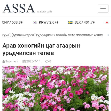
CNY / 538.8₮
KRW / 2.67₮
SEK / 401.7₮
J
туул", "Дүнжингарав" худалдааны төвийн авто зогсоолыг хаана
Арав хоногийн цаг агаарын
урьдчилсан төлөв
Tsolmon
2025-7-14
0