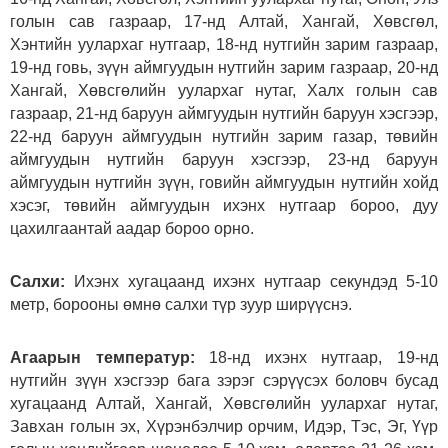
голын сав газраар, 17-нд Алтай, Хангай, Хөвсгөл,
Хэнтийн уулархаг нутгаар, 18-нд нутгийн зарим газраар,
19-нд говь, зүүн аймгуудын нутгийн зарим газраар, 20-нд
Хангай, Хөвсгөлийн уулархаг нутаг, Халх голын сав
газраар, 21-нд баруун аймгуудын нутгийн баруун хэсгээр,
22-нд баруун аймгуудын нутгийн зарим газар, төвийн
аймгуудын нутгийн баруун хэсгээр, 23-нд баруун
аймгуудын нутгийн зүүн, говийн аймгуудын нутгийн хойд
хэсэг, төвийн аймгуудын ихэнх нутгаар бороо, дуу
цахилгаантай аадар бороо орно.
Салхи:
Ихэнх хугацаанд ихэнх нутгаар секундэд 5-10
метр, борооны өмнө салхи түр зуур ширүүснэ.
Агаарын температур:
18-нд ихэнх нутгаар, 19-нд
нутгийн зүүн хэсгээр бага зэрэг сэрүүсэх боловч бусад
хугацаанд Алтай, Хангай, Хөвсгөлийн уулархаг нутаг,
Завхан голын эх, Хүрэнбэлчир орчим, Идэр, Тэс, Эг, Үүр