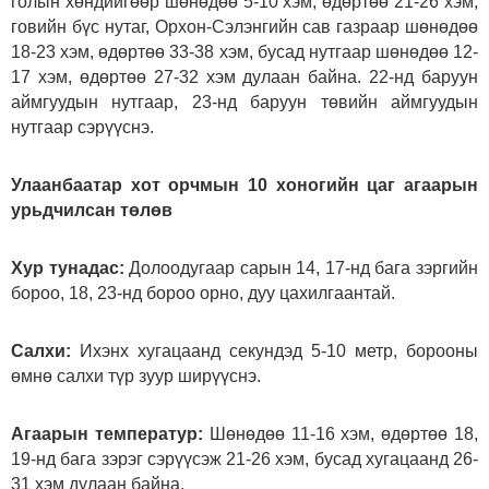
голын хөндийгөөр шөнөдөө 5-10 хэм, өдөртөө 21-26 хэм,
говийн бүс нутаг, Орхон-Сэлэнгийн сав газраар шөнөдөө
18-23 хэм, өдөртөө 33-38 хэм, бусад нутгаар шөнөдөө 12-
17 хэм, өдөртөө 27-32 хэм дулаан байна. 22-нд баруун
аймгуудын нутгаар, 23-нд баруун төвийн аймгуудын
нутгаар сэрүүснэ.
Улаанбаатар хот орчмын 10 хоногийн цаг агаарын
урьдчилсан төлөв
Хур тунадас:
Долоодугаар сарын 14, 17-нд бага зэргийн
бороо, 18, 23-нд бороо орно, дуу цахилгаантай.
Салхи:
Ихэнх хугацаанд секундэд 5-10 метр, борооны
өмнө салхи түр зуур ширүүснэ.
Агаарын температур:
Шөнөдөө 11-16 хэм, өдөртөө 18,
19-нд бага зэрэг сэрүүсэж 21-26 хэм, бусад хугацаанд 26-
31 хэм дулаан байна.