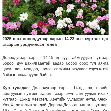
2025 оны долоодугаар сарын 14-23-ныг хүртэлх цаг
агаарын урьдчилсан төлөв
Долоодугаар сарын 14-15-нд зүүн аймгуудын нутгаар
бороо, дуу цахилгаантай аадар бороо орох тул аянга
цахилгаан, мөндөр, нөөлөг салхины аюулаас сэрэмжтэй
байхыг анхааруулж байна.
Хур тунадас:
Долоодугаар сарын 14-нд төв, говийн
аймгуудын нутгийн зарим газар, зүүн аймгуудын ихэнх
нутгаар, 15-нд Хөвсгөл, Хэнтийн уулархаг нутаг, Онон,
Улз, Халх голын хөндий, Дорнод-Дарьгангын тал нутгаар,
16-нд Хангай, Хөвсгөл, Хэнтийн уулархаг нутаг, Онон, Улз