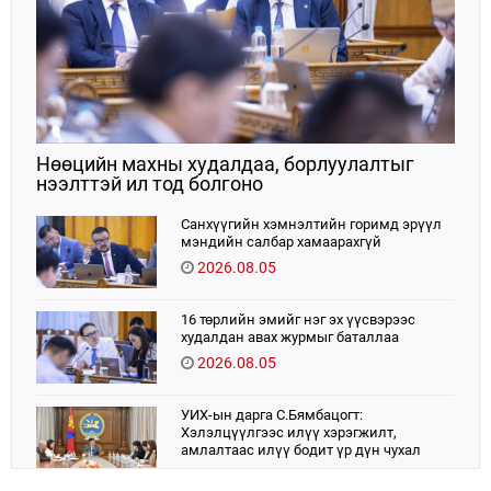
Нөөцийн махны худалдаа, борлуулалтыг
нээлттэй ил тод болгоно
Санхүүгийн хэмнэлтийн горимд эрүүл
мэндийн салбар хамаарахгүй
2026.08.05
16 төрлийн эмийг нэг эх үүсвэрээс
худалдан авах журмыг баталлаа
2026.08.05
УИХ-ын дарга С.Бямбацогт:
Хэлэлцүүлгээс илүү хэрэгжилт,
амлалтаас илүү бодит үр дүн чухал
2026.08.04