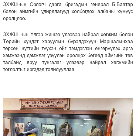
ЗХЖШ-ын Орлогч дарга бригадын генерал Б.Баатар
болон аймгийн удирдлагууд холбогдох албаны хүмүүс
оролцлоо.
ЗХЖШ -ын Үлгэр жишээ үлээвэр найрал хөгжим болон
Төрийн хүндэт харуулын бүрэлдэхүүн Маршалынхаа
төрсөн нутгийн түүхэн ойг тэмдэглэн өнгөрүүлэх арга
хэмжээнд дэмжлэг үзүүлэн оролцох бөгөөд аймгийн төв
талбайд яруу тунгалаг үлээвэр найрал хөгжмийн
тоглолтыг иргэдэд толилууллаа.