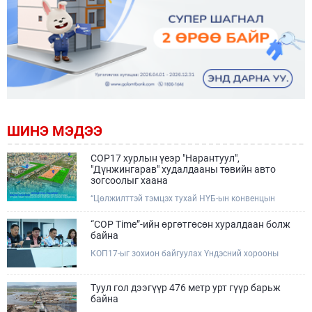
ШИНЭ МЭДЭЭ
COP17 хурлын үеэр "Нарантуул",
"Дүнжингарав" худалдааны төвийн авто
зогсоолыг хаана
“Цөлжилттэй тэмцэх тухай НҮБ-ын конвенцын
Талуудын 17 дугаар Бага хурал (COP17)” наймдугаар
сарын 17-28-ны өдрүүдэд Улаанбаатар хотод зохион
“COP Time”-ийн өргөтгөсөн хуралдаан болж
байгуулагдана.Хурлын үеэр Нарантуул, Дүнжингарав
байна
худалдааны төвүүдийн авто зогсоолыг түр хааж,
КОП17-ыг зохион байгуулах Үндэсний хорооны
тухайн чиглэлд нийтийн тээврийн хүртээмжийг
Ажлын албанаас хурлын бэлтгэл ажлын явц, уялдаа
нэмэгдүүлнэ.
холбоог хангах хүрээнд Бямба гараг бүр “COP Time”
дотоод хуралдааныг тогтмол зохион байгуулж ирсэн
Туул гол дээгүүр 476 метр урт гүүр барьж
билээ.Өнөөдөр “COP Time”-ийн сүүлийн хуралдааныг
байна
өргөтгөсөн хэлбэрээр зохион байгуулж байгаа