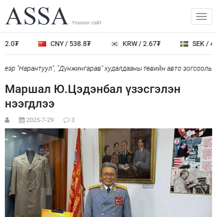
.0₮
CNY / 538.8₮
KRW / 2.67₮
SEK / 401.
эр "Нарантуул", "Дүнжингарав" худалдааны төвийн авто зогсоолыг х
Маршал Ю.Цэдэнбал үзэсгэлэн
нээгдлээ
2025-7-29
3