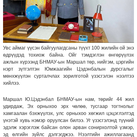
Увс аймаг үүсэн байгуулагдсаны түүхт 100 жилийн ой энэ
өдрүүдэд тохиож байна. Ойг тэмдэглэн өнгөрүүлэх
ажлын хүрээнд БНМАУ-ын Маршал төр, нийгэм, цэргийн
нэрт зүтгэлтэн Юмжаагийн Цэдэнбалын дурсгалыг
мөнхжүүлэн сурталчлах зорилготой үзэсгэлэн нээлтээ
хийлээ.
Маршал Ю.Цэдэнбал БНМАУ-ын нам, төрийг 44 жил
удирдаж, Эх орныхоо эрх чөлөө, тусгаар тогтнолыг
хамгаалан бэхжүүлэх, улс орныхоо хөгжил цэцэглэлтэд
үнэтэй хувь нэмэр оруулсан билээ. Уг үзэсгэлэнд түүний
эдэлж хэрэглэж байсан олон арван сонирхолтой үзмэр,
эд өлгийн зүйлс дэлгэгджээ. Нээлтийн ажиллагаанд