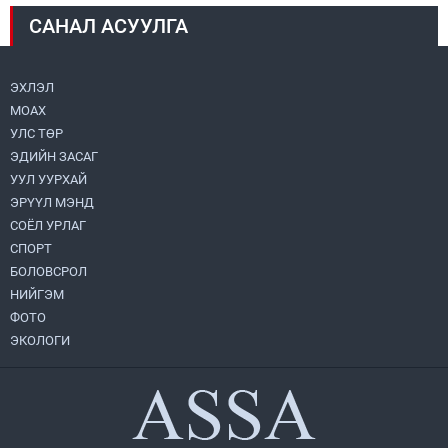
САНАЛ АСУУЛГА
Монголбанк 7 дугаар сард 1,439.2 кг үнэт
металл худалдан авлаа
2026.08.05
ЭХЛЭЛ
МОАХ
Монгол Улс “COP17”-д “Тал хээрийн
төлөвлөгөө”-гөө танилцуулна
УЛС ТӨР
2026.08.05
ЭДИЙН ЗАСАГ
УУЛ УУРХАЙ
Нийслэлийн Засаг дарга бөгөөд
ЭРҮҮЛ МЭНД
Улаанбаатар хотын Захирагч
СОЁЛ УРЛАГ
Б.Пүрэвдагва ХУД-ийн 12,13, 14-р
хорооны үер, усны эрсдэлтэй цэгүүдэд
СПОРТ
2026.08.04
ажиллалаа
БОЛОВСРОЛ
НИЙГЭМ
УИХ-ын асуулгын цагийг гурван удаа
зохион байгуулж, гишүүдийн асуултыг
ФОТО
Ерөнхий сайдад хүргүүлж, цахим
ЭКОЛОГИ
хуудаст байршуулжээ
2026.08.04
Улаанбаатарт өдөртөө 28 хэм дулаан
2026.08.04