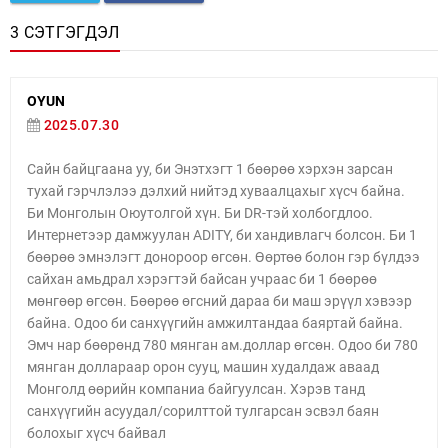
3 СЭТГЭГДЭЛ
OYUN
2025.07.30
Сайн байцгаана уу, би Энэтхэгт 1 бөөрөө хэрхэн зарсан
тухай гэрчлэлээ дэлхий нийтэд хуваалцахыг хүсч байна.
Би Монголын Оюутолгой хүн. Би DR-тэй холбогдлоо.
Интернетээр дамжуулан ADITY, би хандивлагч болсон. Би 1
бөөрөө эмнэлэгт донороор өгсөн. Өөртөө болон гэр бүлдээ
сайхан амьдрал хэрэгтэй байсан учраас би 1 бөөрөө
мөнгөөр өгсөн. Бөөрөө өгсний дараа би маш эрүүл хэвээр
байна. Одоо би санхүүгийн амжилтандаа баяртай байна.
Эмч нар бөөрөнд 780 мянган ам.доллар өгсөн. Одоо би 780
мянган доллараар орон сууц, машин худалдаж аваад
Монголд өөрийн компаниа байгуулсан. Хэрэв танд
санхүүгийн асуудал/сорилттой тулгарсан эсвэл баян
болохыг хүсч байвал