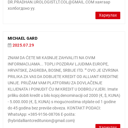
DR.PRADHAN.UROLOGIST.LT.COL@GMAIL.COM хаягаар
холбогдоно уу.
Хариулах
MICHAEL GARD
2025.07.29
ZNAM DA ĆETE MI KASNIJE ZAHVALITI NA OVIM
INFORMACIJAMA... TOPLI POZDRAV LJUDIMA EUROPE,
HRVATSKE, ZAGREBA, BOSNE, SRBIJE ITD. "" OVO JE IZVRSNA
PRILIKA ZA VAS DA DOBIJETE KREDIT OD ALLIANT KREDITNE
UNIJE. PRUŽAM VAM PLATFORMU ZA DOVLAČENJE
KLIJENATA I PONUDIT ĆU IM KREDIT U DOBROJ VJERI. Imate
priliku dobiti kredit u bilo kojoj denominaciji od 2000 (€, $, KUNA)
- 5.000.000 (€, $, KUNA) s mogućnostima otplate od 1 godine
do 45 godina bez previše obveza. KONTAKT PODACI:
WhatsApp: +385-9156-08706 E-pošta:
{hybridalliantcreditunion@gmail.com}
Хариулах