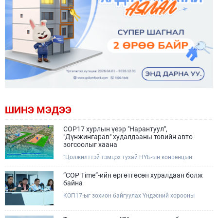
ШИНЭ МЭДЭЭ
COP17 хурлын үеэр "Нарантуул",
"Дүнжингарав" худалдааны төвийн авто
зогсоолыг хаана
“Цөлжилттэй тэмцэх тухай НҮБ-ын конвенцын
Талуудын 17 дугаар Бага хурал (COP17)” наймдугаар
сарын 17-28-ны өдрүүдэд Улаанбаатар хотод зохион
“COP Time”-ийн өргөтгөсөн хуралдаан болж
байгуулагдана.Хурлын үеэр Нарантуул, Дүнжингарав
байна
худалдааны төвүүдийн авто зогсоолыг түр хааж,
КОП17-ыг зохион байгуулах Үндэсний хорооны
тухайн чиглэлд нийтийн тээврийн хүртээмжийг
Ажлын албанаас хурлын бэлтгэл ажлын явц, уялдаа
нэмэгдүүлнэ.
холбоог хангах хүрээнд Бямба гараг бүр “COP Time”