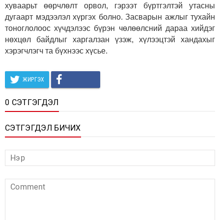
хуваарьт өөрчлөлт орвол, гэрээт бүртгэлтэй утасны
дугаарт мэдээлэл хүргэх болно. Засварын ажлыг тухайн
тоноглолоос хүчдэлээс бүрэн чөлөөлсний дараа хийдэг
нөхцөл байдлыг харгалзан үзэж, хүлээцтэй хандахыг
хэрэгчлэгч та бүхнээс хүсье.
ЖИРГЭХ
0 СЭТГЭГДЭЛ
СЭТГЭГДЭЛ БИЧИХ