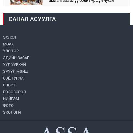
амлалтаас илүү бодит үр дүн чухал
2026.08.04
САНАЛ АСУУЛГА
Монголбанк 7 дугаар сард 1,439.2 кг үнэт
металл худалдан авлаа
2026.08.05
ЭХЛЭЛ
МОАХ
Монгол Улс “COP17”-д “Тал хээрийн
төлөвлөгөө”-гөө танилцуулна
УЛС ТӨР
2026.08.05
ЭДИЙН ЗАСАГ
УУЛ УУРХАЙ
Нийслэлийн Засаг дарга бөгөөд
ЭРҮҮЛ МЭНД
Улаанбаатар хотын Захирагч
СОЁЛ УРЛАГ
Б.Пүрэвдагва ХУД-ийн 12,13, 14-р
хорооны үер, усны эрсдэлтэй цэгүүдэд
СПОРТ
2026.08.04
ажиллалаа
БОЛОВСРОЛ
НИЙГЭМ
УИХ-ын асуулгын цагийг гурван удаа
зохион байгуулж, гишүүдийн асуултыг
ФОТО
Ерөнхий сайдад хүргүүлж, цахим
ЭКОЛОГИ
хуудаст байршуулжээ
2026.08.04
Улаанбаатарт өдөртөө 28 хэм дулаан