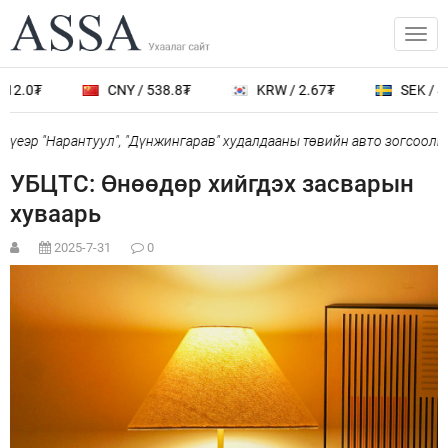
12.0₮
CNY / 538.8₮
KRW / 2.67₮
SEK / 40
үеэр "Нарантуул", "Дүнжингарав" худалдааны төвийн авто зогсоолыг 
УБЦТС: Өнөөдөр хийгдэх засварын
хуваарь
2025-7-31
0