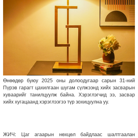
Өнөөдөр буюу 2025 оны долоодугаар сарын 31-ний
Пүрэв гарагт цахилгаан шугам сүлжээнд хийх засварын
хуваарийг танилцуулж байна. Хэрэглэгчид ээ, засвар
хийх хугацаанд хэрэглээгээ түр зохицуулна уу.
ЖИЧ: Цаг агаарын нөхцөл байдлаас шалтгаалан