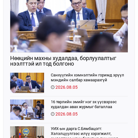
Нөөцийн махны худалдаа, борлуулалтыг
нээлттэй ил тод болгоно
Санхүүгийн хэмнэлтийн горимд эрүүл
мэндийн салбар хамаарахгүй
2026.08.05
16 төрлийн эмийг нэг эх үүсвэрээс
худалдан авах журмыг баталлаа
2026.08.05
УИХ-ын дарга С.Бямбацогт:
Хэлэлцүүлгээс илүү хэрэгжилт,