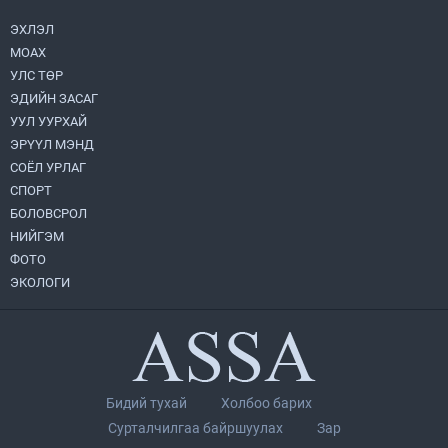
2026.08.04
ЭХЛЭЛ
МОАХ
“Хотын дарга сонсож байна” 150150
УЛС ТӨР
тусгай дугаарыг наймдугаар сарын 14-
нөөс ажиллуулж эхэлнэ
ЭДИЙН ЗАСАГ
2026.08.06
УУЛ УУРХАЙ
ЭРҮҮЛ МЭНД
Монголбанк 7 дугаар сард 1,439.2 кг үнэт
СОЁЛ УРЛАГ
металл худалдан авлаа
СПОРТ
2026.08.05
БОЛОВСРОЛ
НИЙГЭМ
УИХ-ын дарга С.Бямбацогт төрийг
ФОТО
төлөөлөн Сутай хайрхны тэнгэрийг тахих
төрийн тахилгад оролцлоо
ЭКОЛОГИ
2026.08.06
Нийслэлийн Засаг дарга бөгөөд
Улаанбаатар хотын Захирагч
Б.Пүрэвдагва ХУД-ийн 12,13, 14-р
хорооны үер, усны эрсдэлтэй цэгүүдэд
2026.08.04
Бидий тухай
Холбоо барих
ажиллалаа
Сурталчилгаа байршуулах
Зар
Монгол Улс “COP17”-д “Тал хээрийн