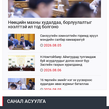
Нөөцийн махны худалдаа, борлуулалтыг
нээлттэй ил тод болгоно
Санхүүгийн хэмнэлтийн горимд эрүүл
мэндийн салбар хамаарахгүй
2026.08.05
Н.Номтойбаяр: Аймгуудад тулгамдаж
буй асуудлуудыг долоо хоног бүр
Засгийн газрын хуралдаанд
танилцуулж, шийдвэрлүүлнэ
2026.08.06
16 төрлийн эмийг нэг эх үүсвэрээс
худалдан авах журмыг баталлаа
2026.08.05
САНАЛ АСУУЛГА
УИХ-ын дарга С.Бямбацогт:
Хэлэлцүүлгээс илүү хэрэгжилт,
амлалтаас илүү бодит үр дүн чухал