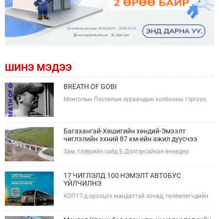
ШИНЭ МЭДЭЭ
BREATH OF GOBI
Монголын Пастелын зураачдын холбооны тэргүүн,
Соёлын тэргүүний ажилтан, зураач Лхагвагийн
Оргилболд өөрийн 13 дахь бие даасан "BREATH OF
GOBI" үзэсгэлэнгээ тохиолдуулан Та бүхэнтэй
мэндчилж байна.
Багахангай-Хөшигийн хөндий-Эмээлт
чиглэлийн эхний 87 км-ийн ажил дуусчээ
Зам, тээврийн сайд Б.Дэлгэрсайхан өнөөдөр
(2026.08.09) Багахангай-Хөшигийн хөндий-Эмээлт
чиглэлийн салбар төмөр замын эхний 87 км хэсгийн
бүтээн байгуулалтын ажлын явцтай танилцаж,
17 ЧИГЛЭЛД 100 НЭМЭЛТ АВТОБУС
төмөр замын доод болон дээд бүтцийн үндсэн ажил
ҮЙЛЧИЛНЭ
дууссаны дараах эцсийн шатны ажлуудад хяналт
КОП17-д оролцох мандаттай зочид, төлөөлөгчдийн
тавьж, төслийн талбайд ажиллалаа.
тээврийн үйлчилгээг дэмжих зорилгоор 17 чиглэлд
100 нэмэлт автобус ажиллаж, зориулалтын зочид