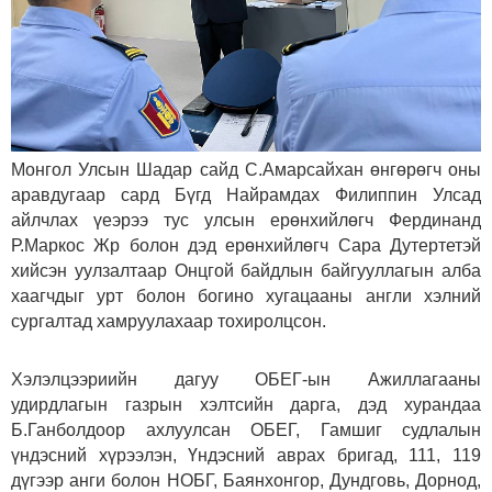
Монгол Улсын Шадар сайд С.Амарсайхан өнгөрөгч оны
аравдугаар сард Бүгд Найрамдах Филиппин Улсад
айлчлах үеэрээ тус улсын ерөнхийлөгч Фердинанд
Р.Маркос Жр болон дэд ерөнхийлөгч Сара Дутертетэй
хийсэн уулзалтаар Онцгой байдлын байгууллагын алба
хаагчдыг урт болон богино хугацааны англи хэлний
сургалтад хамруулахаар тохиролцсон.
Хэлэлцээриийн дагуу ОБЕГ-ын Ажиллагааны
удирдлагын газрын хэлтсийн дарга, дэд хурандаа
Б.Ганболдоор ахлуулсан ОБЕГ, Гамшиг судлалын
үндэсний хүрээлэн, Үндэсний аврах бригад, 111, 119
дүгээр анги болон НОБГ, Баянхонгор, Дундговь, Дорнод,