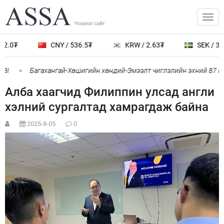
2.0₮
CNY / 536.5₮
KRW / 2.63₮
SEK / 388
BI
Багахангай-Хөшигийн хөндий-Эмээлт чиглэлийн эхний 87 км-
Алба хаагчид Филиппин улсад англи
хэлний сургалтад хамрагдаж байна
2025-8-05
0