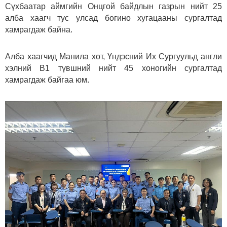
Сүхбаатар аймгийн Онцгой байдлын газрын нийт 25
алба хаагч тус улсад богино хугацааны сургалтад
хамрагдаж байна.
Алба хаагчид Манила хот, Үндэсний Их Сургуульд англи
хэлний В1 түвшний нийт 45 хоногийн сургалтад
хамрагдаж байгаа юм.