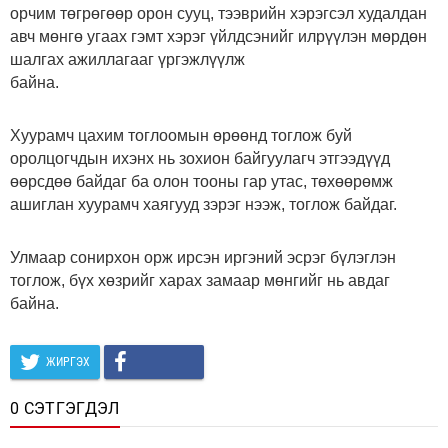
орчим төгрөгөөр орон сууц, тээврийн хэрэгсэл худалдан
авч мөнгө угаах гэмт хэрэг үйлдсэнийг илрүүлэн мөрдөн
шалгах ажиллагааг үргэжлүүлж
байна.
Хуурамч цахим тоглоомын өрөөнд тоглож буй
оролцогчдын ихэнх нь зохион байгуулагч этгээдүүд
өөрсдөө байдаг ба олон тооны гар утас, төхөөрөмж
ашиглан хуурамч хаягууд зэрэг нээж, тоглож байдаг.
Улмаар сонирхон орж ирсэн иргэний эсрэг бүлэглэн
тоглож, бүх хөзрийг харах замаар мөнгийг нь авдаг
байна.
ЖИРГЭХ
0 СЭТГЭГДЭЛ