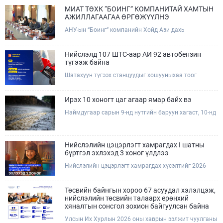
МИАТ ТӨХК “БОИНГ” КОМПАНИТАЙ ХАМТЫН
АЖИЛЛАГААГАА ӨРГӨЖҮҮЛНЭ
АНУ-ын “Боинг” компанийн Хойд Ази дахь
арилжааны нисэх онгоцны борлуулалт,
маркетингийн асуудал хариуцсан Дэд ерөнхийлөгч
Жэф Эдвардс тэргүүтэй төлөөлөгчдийг Зам,
Нийслэлд 107 ШТС-аар АИ 92 автобензин
тээврийн сайд Б.Дэлгэрсайхан хүлээн авч уулзав.
түгээж байна
Шатахуун түгээх станцуудыг хошууныхаа тоог
нэмэгдүүлэх үүрэг, чиглэл өгч, ажиллаж байна.
Ирэх 10 хоногт цаг агаар ямар байх вэ
Наймдугаар сарын 9-нд нутгийн баруун хагаст, 10-нд
нутгийн зүүн хагаст, 11-нд нутгийн зүүн өмнөд
хэсгээр ахиухан хэмжээний бороо орох тул
болзошгүй үер, усны аюулаас анхаарна уу.
Нийслэлийн цэцэрлэгт хамрагдах I шатны
бүртгэл эхлэхэд 3 хоног үлдлээ
Нийслэлийн цэцэрлэгт хамрагдах хүсэлтийг 2026
оны 08 сарын 10-ны өдрөөс 08 сарын 23-ны өдрийг
дуустал "E-Mongolia" платформоор дамжуулан
цахимаар хүлээн авна.Хүүхдээ цэцэрлэгт хамруулах
Төсвийн байнгын хороо 67 асуудал хэлэлцэж,
үйлчилгээг авахдаа дараах зүйлсийг анхаарна уу.
нийслэлийн төсвийн талаарх ерөнхий
хяналтын сонсгол зохион байгуулсан байна
Улсын Их Хурлын 2026 оны хаврын ээлжит чуулганы