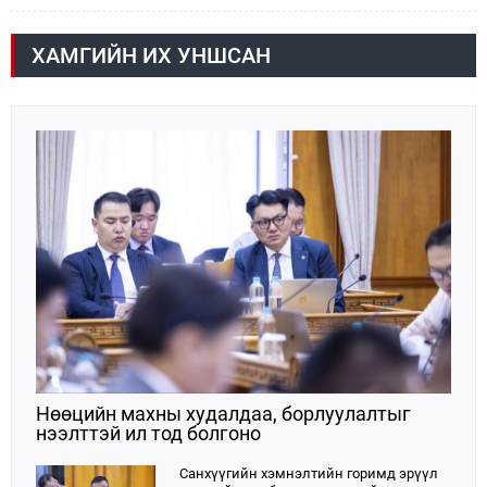
хугацаанд Төсвийн байнгын хороо эрхлэх
асуудлынхаа хүрээнд хууль санаачлагчаас өргөн
мэдүүлсэн хууль, Улсын Их Хурлын бусад
ХАМГИЙН ИХ УНШСАН
шийдвэрийн төслийг урьдчилан хэлэлцэж санал,
дүгнэлт гарган нэгдсэн хуралдаанд хэлэлцүүлэх,
Улсын Их Хурлын хяналтыг хэрэгжүүлэх, хуульд
тусгайлан заасан асуудлаар Улсын Их Хурлын
тогтоолын төсөл боловсруулах чиг үүргээ
хэрэгжүүлэн ажиллажээ.
Нөөцийн махны худалдаа, борлуулалтыг
нээлттэй ил тод болгоно
Санхүүгийн хэмнэлтийн горимд эрүүл