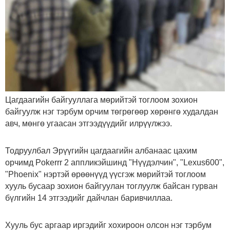
Цагдаагийн байгууллага мөрийтэй тоглоом зохион
байгуулж нэг тэрбум орчим төгрөгөөр хөрөнгө худалдан
авч, мөнгө угаасан этгээдүүдийг илрүүлжээ.
Тодруулбал Эрүүгийн цагдаагийн албанаас цахим
орчимд Pokerrr 2 аппликэйшинд "Нүүдэлчин", "Lexus600",
"Phoenix" нэртэй өрөөнүүд үүсгэж мөрийтэй тоглоом
хууль бусаар зохион байгуулан тоглуулж байсан гурван
бүлгийн 14 этгээдийг дайчлан баривчиллаа.
Хууль бус аргаар иргэдийг хохироон олсон нэг тэрбум