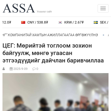
12.0₮
CNY / 538.8₮
KRW / 2.67₮
SEK / 40
ИНГ” КОМПАНИТАЙ ХАМТЫН АЖИЛЛАГААГАА ӨРГӨЖҮҮЛНЭ
Ний
ЦЕГ: Мөрийтэй тоглоом зохион
байгуулж, мөнгө угаасан
этгээдүүдийг дайчлан баривчиллаа
2025-9-09
0