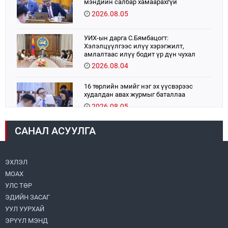
мэндийн салбар хамаарахгүй
2026.08.05
УИХ-ын дарга С.Бямбацогт:
Хэлэлцүүлгээс илүү хэрэгжилт,
амлалтаас илүү бодит үр дүн чухал
2026.08.04
16 төрлийн эмийг нэг эх үүсвэрээс
худалдан авах журмыг баталлаа
2026.08.05
САНАЛ АСУУЛГА
Монголбанк 7 дугаар сард 1,439.2 кг үнэт
металл худалдан авлаа
2026.08.05
ЭХЛЭЛ
МОАХ
Монгол Улс “COP17”-д “Тал хээрийн
төлөвлөгөө”-гөө танилцуулна
УЛС ТӨР
2026.08.05
ЭДИЙН ЗАСАГ
УУЛ УУРХАЙ
УИХ-ын асуулгын цагийг гурван удаа
ЭРҮҮЛ МЭНД
зохион байгуулж, гишүүдийн асуултыг