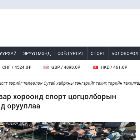
 УУРХАЙ
ЭРҮҮЛ МЭНД
СОЁЛ УРЛАГ
СПОРТ
БОЛОВСРОЛ
 4524.0₮
GBP / 4898.0₮
HKD / 461.6₮
CA
өрийг төлөөлөн Сутай хайрхны тэнгэрийг тахих төрийн тахилгад ор
гаар хороонд спорт цогцолборын
ад орууллаа