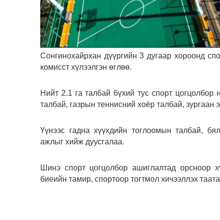
Сонгинохайрхан дүүргийн 3 дугаар хороонд сп
комисст хүлээлгэн өглөө.
Нийт 2.1 га талбай бүхий тус спорт цогцолбор 
талбай, газрын теннисний хоёр талбай, зургаан э
Үүнээс гадна хүүхдийн тоглоомын талбай, бя
ажлыг хийж дуусгалаа.
Шинэ спорт цогцолбор ашиглалтад орсноор хү
биеийн тамир, спортоор тогтмол хичээллэх таат