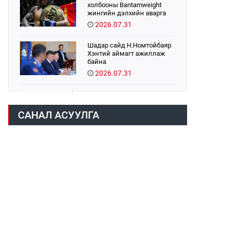
холбооны Bantamweight
жингийн дэлхийн аварга
Б.Энх-Оргил аваргын бүс
2026.07.31
хамгаалах тулаанаа
өнөөдөр хийнэ.
Шадар сайд Н.Номтойбаяр
Хэнтий аймагт ажиллаж
байна
2026.07.31
Авто зам шинээр барина
2026.07.31
САНАЛ АСУУЛГА
Хөвсгөл нуурын их
цэвэрлэгээний аяны
хүрээнд 301 тонн хог
хаягдлыг төвлөрүүлжээ
2026.07.31
ЦАНХИЙН ЗҮҮН УУРХАЙН
ГЭРЭЭТ КОМПАНИУДАД
ХӨНДЛӨНГИЙН АУДИТ
ХИЙВ
2026.07.31