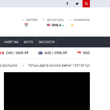
БИЛГИЙН
ДОЛЛАР (USD)
УЛААНБААТАР
2846.0
НИЙГЭМ
ФОТО
ЭКОЛОГИ
D / 2600.0₮
AUD / 2586.0₮
SGD / 2846.0₮
олцлоо
“Хотын дарга сонсож байна” 150150 тусгай дугаарыг на