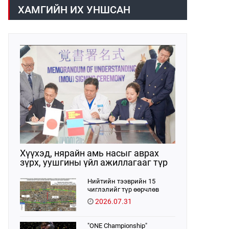
/02:30 цагт/ 7 вагон буюу 420 тонн
газраас танилцууллаа.
ХАМГИЙН ИХ УНШСАН
АИ-92 автобензин орж иржээ.
Хүүхэд, нярайн амь насыг аврах
зүрх, уушгины үйл ажиллагааг түр
орлон дэмжих ЭКМО технологийг
ЭХЭМҮТ-д нэвтрүүлнэ
Нийтийн тээврийн 15
чиглэлийг түр өөрчлөв
2026.07.31
"ONE Championship"