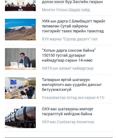
долоо хоног бүр Засгийн газрын
хуралдаанд танилцуулж,
Монгол Улсын Шадар сайд
шийдвэрлүүлнэ
Н.Номтойбаяр өнөөдөр Өмнөговь,
Дундговь аймагт ажиллалаа.
УИХ-ын дарга С.Бямбацогт төрийг
Ерөнхий сайдын 10 дугаар албан
төлөөлөн Сутай хайрхны
даалгавар, Улсын Онцгой комиссын
тэнгэрийг тахих төрийн тахилгад
даргын 3 дугаар тушаалын хүрээнд
оролцлоо
XVII жарны “Сүрээр дарагч” гал
Өмнөговь аймагт байгаль орчин,
морин жилийн зуны адаг хөхөгчин
уул уурхайн 358 зөрчил илрүүлж,
хонь сарын 23-ны өлзий
200 гаруйг нь арилгуулаад байна.
“Хотын дарга сонсож байна”
дэмбэрэлтэй өдөр /2026.08.06/
150150 тусгай дугаарыг
Сутай хайрхны тэнгэрийг тайх
наймдугаар сарын 14-нөөс
төрийн тахилга боллоо.
ажиллуулж эхэлнэ
НИТХ-ын ээлжит наймдугаар
хуралдаан болж байна. Өнөөдрийн
хуралдаанаар нийслэлийн нутгийн
Татварын өртэй шатахуун
захиргааны байгууллага, албан
импортлогч аан-үүдийн дансыг
тушаалтанд 2025, 2026 оны эхний
битүүмжлэхгүй
хагас жилийн байдлаар иргэдээс
Улаанбаатар хотод энэ сарын 4-15-
ирсэн өргөдөл, гомдлын
ны өдрийг хүртэл тэгш, сондгой
шийдвэрлэлтийн тайлан
дугаарын зохицуулалтаар нэг удаа
мэдээллийг сонслоо.
ОХУ-аас шатахууны импорт
50,000 төгрөгт автобензин олгож
тасралтгүй хийгдэж байна
буй. Эхний үр дүнд, шатахуун түгээх
ОХУ-аас Сүхбаатар боомтоор
станцуудын өдрийн борлуулалт
импортоор орж ирсэн шатахууны
хоёр дахин буурч нэг машиныг
мэдээллийг хүргэж байна.
цэнэглэх хурд нэмэгдсэн болохыг
Наймдугаар сарын 06-ны өдөр
Ашигт малтмал, газрын тосны