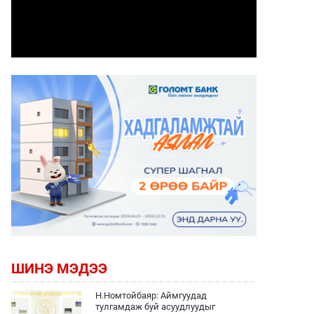
ШИНЭ МЭДЭЭ
Н.Номтойбаяр: Аймгуудад
тулгамдаж буй асуудлуудыг