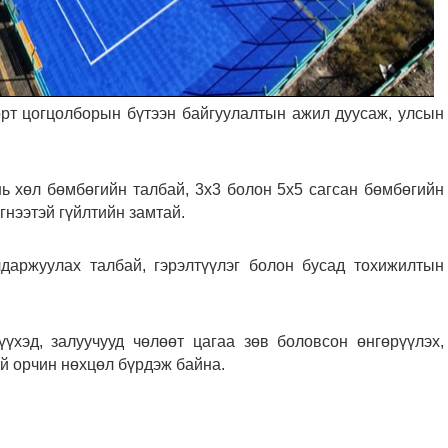
орт цогцолборын бүтээн байгуулалтын ажил дуусаж, улсын
нь хөл бөмбөгийн талбай, 3х3 болон 5х5 сагсан бөмбөгийн
гнээтэй гүйлтийн замтай.
лдаржуулах талбай, гэрэлтүүлэг болон бусад тохижилтын
үхэд, залуучууд чөлөөт цагаа зөв боловсон өнгөрүүлэх,
ай орчин нөхцөл бүрдэж байна.