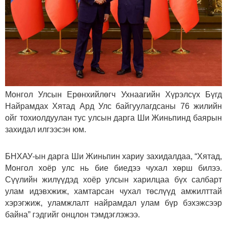
Монгол Улсын Ерөнхийлөгч Ухнаагийн Хүрэлсүх Бүгд
Найрамдах Хятад Ард Улс байгуулагдсаны 76 жилийн
ойг тохиолдуулан тус улсын дарга Ши Жиньпинд баярын
захидал илгээсэн юм.
БНХАУ-ын дарга Ши Жиньпин хариу захидалдаа, “Хятад,
Монгол хоёр улс нь бие биедээ чухал хөрш билээ.
Сүүлийн жилүүдэд хоёр улсын харилцаа бүх салбарт
улам идэвхжиж, хамтарсан чухал төслүүд амжилттай
хэрэгжиж, уламжлалт найрамдал улам бүр бэхэжсээр
байна” гэдгийг онцлон тэмдэглэжээ.