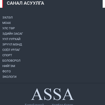
САНАЛ АСУУЛГА
Монголбанк 7 дугаар сард 1,439.2 кг үнэт
металл худалдан авлаа
2026.08.05
ЭХЛЭЛ
МОАХ
Монгол Улс “COP17”-д “Тал хээрийн
төлөвлөгөө”-гөө танилцуулна
УЛС ТӨР
2026.08.05
ЭДИЙН ЗАСАГ
УУЛ УУРХАЙ
Нийслэлийн Засаг дарга бөгөөд
ЭРҮҮЛ МЭНД
Улаанбаатар хотын Захирагч
СОЁЛ УРЛАГ
Б.Пүрэвдагва ХУД-ийн 12,13, 14-р
хорооны үер, усны эрсдэлтэй цэгүүдэд
СПОРТ
2026.08.04
ажиллалаа
БОЛОВСРОЛ
НИЙГЭМ
УИХ-ын асуулгын цагийг гурван удаа
зохион байгуулж, гишүүдийн асуултыг
ФОТО
Ерөнхий сайдад хүргүүлж, цахим
ЭКОЛОГИ
хуудаст байршуулжээ
2026.08.04
Улаанбаатарт өдөртөө 28 хэм дулаан
2026.08.04
Бидий тухай
Холбоо барих