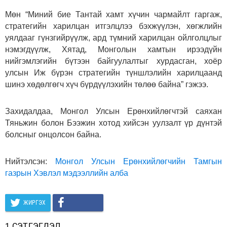
Мөн “Миний бие Тантай хамт хүчин чармайлт гаргаж,
стратегийн харилцан итгэлцлээ бэхжүүлэн, хөгжлийн
уялдааг гүнзгийрүүлж, ард түмний харилцан ойлголцлыг
нэмэгдүүлж, Хятад, Монголын хамтын ирээдүйн
нийгэмлэгийн бүтээн байгуулалтыг хурдасган, хоёр
улсын Иж бүрэн стратегийн түншлэлийн харилцаанд
шинэ хөдөлгөгч хүч бүрдүүлэхийн төлөө байна” гэжээ.
Захидалдаа, Монгол Улсын Ерөнхийлөгчтэй саяхан
Тяньжин болон Бээжин хотод хийсэн уулзалт үр дүнтэй
болсныг онцолсон байна.
Нийтэлсэн:
Монгол Улсын Ерөнхийлөгчийн Тамгын
газрын Хэвлэл мэдээллийн алба
ЖИРГЭХ
1 СЭТГЭГДЭЛ