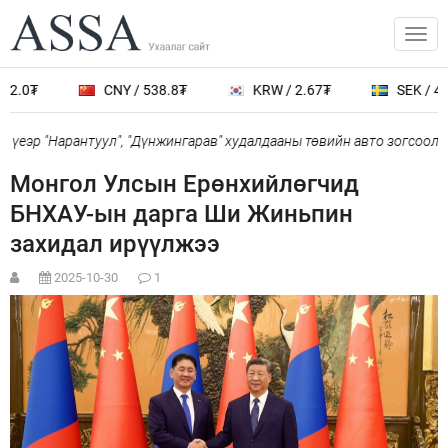
2.0₮
CNY / 538.8₮
KRW / 2.67₮
SEK / 401
үеэр "Нарантуул", "Дүнжингарав" худалдааны төвийн авто зогсоолыг
Монгол Улсын Ерөнхийлөгчид
БНХАУ-ын дарга Ши Жиньпин
захидал ирүүлжээ
2025-10-30
1