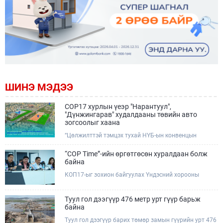
ШИНЭ МЭДЭЭ
COP17 хурлын үеэр "Нарантуул",
"Дүнжингарав" худалдааны төвийн авто
зогсоолыг хаана
“Цөлжилттэй тэмцэх тухай НҮБ-ын конвенцын
Талуудын 17 дугаар Бага хурал (COP17)” наймдугаар
сарын 17-28-ны өдрүүдэд Улаанбаатар хотод зохион
“COP Time”-ийн өргөтгөсөн хуралдаан болж
байгуулагдана.Хурлын үеэр Нарантуул, Дүнжингарав
байна
худалдааны төвүүдийн авто зогсоолыг түр хааж,
КОП17-ыг зохион байгуулах Үндэсний хорооны
тухайн чиглэлд нийтийн тээврийн хүртээмжийг
Ажлын албанаас хурлын бэлтгэл ажлын явц, уялдаа
нэмэгдүүлнэ.
холбоог хангах хүрээнд Бямба гараг бүр “COP Time”
дотоод хуралдааныг тогтмол зохион байгуулж ирсэн
Туул гол дээгүүр 476 метр урт гүүр барьж
билээ.Өнөөдөр “COP Time”-ийн сүүлийн хуралдааныг
байна
өргөтгөсөн хэлбэрээр зохион байгуулж байгаа
Туул гол дээгүүр барих төмөр замын гүүрийн урт 476
бөгөөд үүнд Үндэсний хорооны дэргэдэх дэд