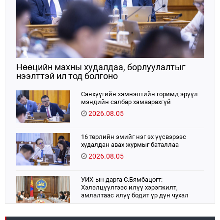
Нөөцийн махны худалдаа, борлуулалтыг
нээлттэй ил тод болгоно
Санхүүгийн хэмнэлтийн горимд эрүүл
мэндийн салбар хамаарахгүй
2026.08.05
16 төрлийн эмийг нэг эх үүсвэрээс
худалдан авах журмыг баталлаа
2026.08.05
УИХ-ын дарга С.Бямбацогт:
Хэлэлцүүлгээс илүү хэрэгжилт,
амлалтаас илүү бодит үр дүн чухал
2026.08.04