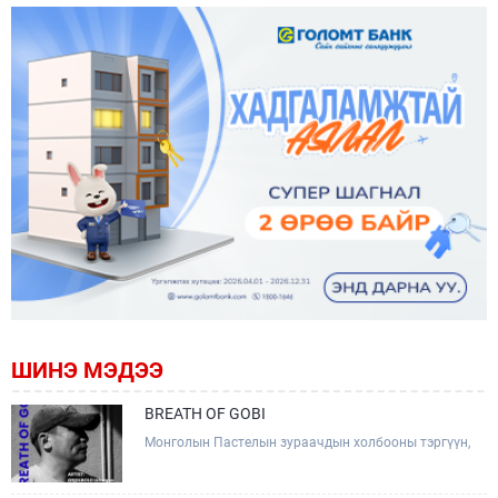
ШИНЭ МЭДЭЭ
BREATH OF GOBI
Монголын Пастелын зураачдын холбооны тэргүүн,
Соёлын тэргүүний ажилтан, зураач Лхагвагийн
Оргилболд өөрийн 13 дахь бие даасан "BREATH OF
GOBI" үзэсгэлэнгээ тохиолдуулан Та бүхэнтэй