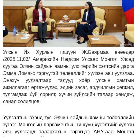
Улсын Их Хурлын гишүүн Ж.Баярмаа өнөөдөр
/2025.11.03/ Америкийн Нэгдсэн Улсаас Монгол Улсад
суугаа Элчин сайдын яамны улс төрийн хэлтсийн дарга
Эмма Ломакс тэргүүтэй төлөөллийг хүлээн авч уулзлаа.
Энэхүү уулзалтаар талууд хоёр улсын хамтын
ажиллагааг өргөжүүлэх, эдийн засаг, ардчиллын хөгжил,
тулгамдаж буй сорилт, хүчин зүйлсийн талаар хөндөж,
санал солилцов.
Уулзалтын эхэнд тус Элчин сайдын яамны төлөөллийн
зүгээс Монголын парламентын гишүүн хүсэлтийг хүлээн
авч уулзсанд талархахын зэрэгцээ АНУ-аас Монгол