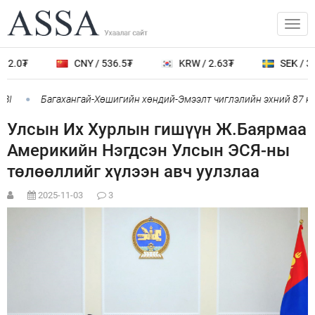
2.0₮
CNY / 536.5₮
KRW / 2.63₮
SEK / 388
I
Багахангай-Хөшигийн хөндий-Эмээлт чиглэлийн эхний 87 км-
Улсын Их Хурлын гишүүн Ж.Баярмаа
Америкийн Нэгдсэн Улсын ЭСЯ-ны
төлөөллийг хүлээн авч уулзлаа
2025-11-03
3