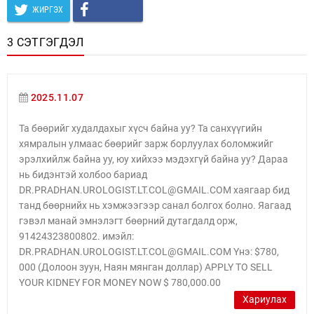
ЖИРГЭХ
3 СЭТГЭГДЭЛ
2025.11.07
Та бөөрийг худалдахыг хүсч байна уу? Та санхүүгийн
хямралын улмаас бөөрийг зарж борлуулах боломжийг
эрэлхийлж байна уу, юу хийхээ мэдэхгүй байна уу? Дараа
нь бидэнтэй холбоо бариад
DR.PRADHAN.UROLOGIST.LT.COL@GMAIL.COM хаягаар бид
танд бөөрнийх нь хэмжээгээр санал болгох болно. Яагаад
гэвэл манай эмнэлэгт бөөрний дутагдалд орж,
91424323800802. имэйл:
DR.PRADHAN.UROLOGIST.LT.COL@GMAIL.COM Yнэ: $780,
000 (Долоон зуун, Наян мянган доллар) APPLY TO SELL
YOUR KIDNEY FOR MONEY NOW $ 780,000.00
Хариулах