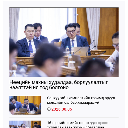
Нөөцийн махны худалдаа, борлуулалтыг
нээлттэй ил тод болгоно
Санхүүгийн хэмнэлтийн горимд эрүүл
мэндийн салбар хамаарахгүй
2026.08.05
16 төрлийн эмийг нэг эх үүсвэрээс
худалдан авах журмыг баталлаа