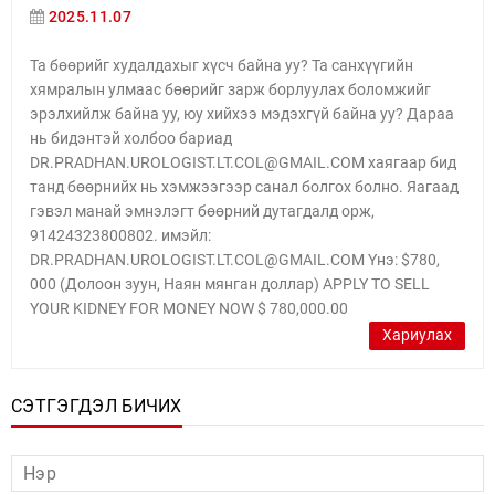
2025.11.07
Та бөөрийг худалдахыг хүсч байна уу? Та санхүүгийн
хямралын улмаас бөөрийг зарж борлуулах боломжийг
эрэлхийлж байна уу, юу хийхээ мэдэхгүй байна уу? Дараа
нь бидэнтэй холбоо бариад
DR.PRADHAN.UROLOGIST.LT.COL@GMAIL.COM хаягаар бид
танд бөөрнийх нь хэмжээгээр санал болгох болно. Яагаад
гэвэл манай эмнэлэгт бөөрний дутагдалд орж,
91424323800802. имэйл:
DR.PRADHAN.UROLOGIST.LT.COL@GMAIL.COM Yнэ: $780,
000 (Долоон зуун, Наян мянган доллар) APPLY TO SELL
YOUR KIDNEY FOR MONEY NOW $ 780,000.00
Хариулах
СЭТГЭГДЭЛ БИЧИХ