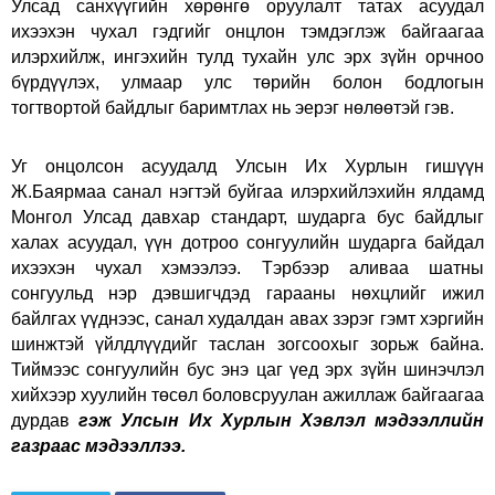
Улсад санхүүгийн хөрөнгө оруулалт татах асуудал
ихээхэн чухал гэдгийг онцлон тэмдэглэж байгаагаа
илэрхийлж, ингэхийн тулд тухайн улс эрх зүйн орчноо
бүрдүүлэх, улмаар улс төрийн болон бодлогын
тогтвортой байдлыг баримтлах нь эерэг нөлөөтэй гэв.
Уг онцолсон асуудалд Улсын Их Хурлын гишүүн
Ж.Баярмаа санал нэгтэй буйгаа илэрхийлэхийн ялдамд
Монгол Улсад давхар стандарт, шударга бус байдлыг
халах асуудал, үүн дотроо сонгуулийн шударга байдал
ихээхэн чухал хэмээлээ. Тэрбээр аливаа шатны
сонгуульд нэр дэвшигчдэд гарааны нөхцлийг ижил
байлгах үүднээс, санал худалдан авах зэрэг гэмт хэргийн
шинжтэй үйлдлүүдийг таслан зогсоохыг зорьж байна.
Тиймээс сонгуулийн бус энэ цаг үед эрх зүйн шинэчлэл
хийхээр хуулийн төсөл боловсруулан ажиллаж байгаагаа
дурдав
гэж Улсын Их Хурлын Хэвлэл мэдээллийн
газраас мэдээллээ.