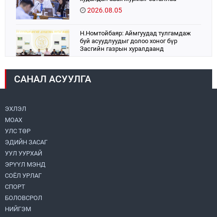
2026.08.05
Н.Номтойбаяр: Аймгуудад тулгамдаж
буй асуудлуудыг долоо хоног бүр
Засгийн газрын хуралдаанд
танилцуулж, шийдвэрлүүлнэ
2026.08.06
САНАЛ АСУУЛГА
УИХ-ын дарга С.Бямбацогт:
Хэлэлцүүлгээс илүү хэрэгжилт,
амлалтаас илүү бодит үр дүн чухал
2026.08.04
ЭХЛЭЛ
МОАХ
“Хотын дарга сонсож байна” 150150
УЛС ТӨР
тусгай дугаарыг наймдугаар сарын 14-
нөөс ажиллуулж эхэлнэ
ЭДИЙН ЗАСАГ
2026.08.06
УУЛ УУРХАЙ
ЭРҮҮЛ МЭНД
Монголбанк 7 дугаар сард 1,439.2 кг үнэт
СОЁЛ УРЛАГ
металл худалдан авлаа
СПОРТ
2026.08.05
БОЛОВСРОЛ
НИЙГЭМ
УИХ-ын дарга С.Бямбацогт төрийг