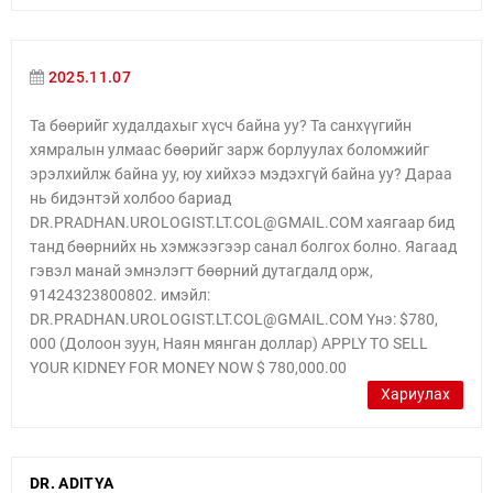
2025.11.07
Та бөөрийг худалдахыг хүсч байна уу? Та санхүүгийн
хямралын улмаас бөөрийг зарж борлуулах боломжийг
эрэлхийлж байна уу, юу хийхээ мэдэхгүй байна уу? Дараа
нь бидэнтэй холбоо бариад
DR.PRADHAN.UROLOGIST.LT.COL@GMAIL.COM хаягаар бид
танд бөөрнийх нь хэмжээгээр санал болгох болно. Яагаад
гэвэл манай эмнэлэгт бөөрний дутагдалд орж,
91424323800802. имэйл:
DR.PRADHAN.UROLOGIST.LT.COL@GMAIL.COM Yнэ: $780,
000 (Долоон зуун, Наян мянган доллар) APPLY TO SELL
YOUR KIDNEY FOR MONEY NOW $ 780,000.00
Хариулах
DR. ADITYA