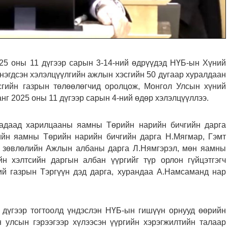
 оны 11 дүгээр сарын 3-14-ний өдрүүдэд НҮБ-ын Хүний
нэгдсэн хэлэлцүүлгийн ажлын хэсгийн 50 дугаар хуралдаан
гийн газрын төлөөлөгчид оролцож, Монгол Улсын хүний
нг 2025 оны 11 дүгээр сарын 4-ний өдөр хэлэлцүүллээ.
Гадаад харилцааны яамны Төрийн нарийн бичгийн дарга
гийн яамны Төрийн нарийн бичгийн дарга Н.Мягмар, Гэмт
ах зөвлөлийн Ажлын албаны дарга Л.Нямгэрэл, мөн яамны
н хэлтсийн даргын албан үүргийг түр орлон гүйцэтгэгч
ий газрын Тэргүүн дэд дарга, хурандаа А.Намсаманд нар
дүгээр тогтоолд үндэслэн НҮБ-ын гишүүн орнууд өөрийн
 улсын гэрээгээр хүлээсэн үүргийн хэрэгжилтийн талаар