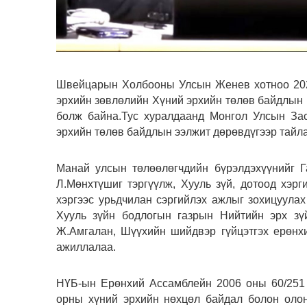
Швейцарын Холбооны Улсын Женев хотноо 2025
эрхийн зөвлөлийн Хүний эрхийн төлөв байдлын 
болж байна.Тус хуралдаанд Монгол Улсын Зас
эрхийн төлөв байдлын ээлжит дөрөвдүгээр тайла
Манай улсын төлөөлөгчдийн бүрэлдэхүүнийг 
Л.Мөнхтүшиг тэргүүлж, Хууль зүй, дотоод хэр
хэргээс урьдчилан сэргийлэх ажлыг зохицуул
Хууль зүйн бодлогын газрын Нийтийн эрх зүй
Ж.Амгалан, Шүүхийн шийдвэр гүйцэтгэх ерөнх
ажиллалаа.
НҮБ-ын Ерөнхий Ассамблейн 2006 оны 60/251 
орны хүний эрхийн нөхцөл байдал болон олон