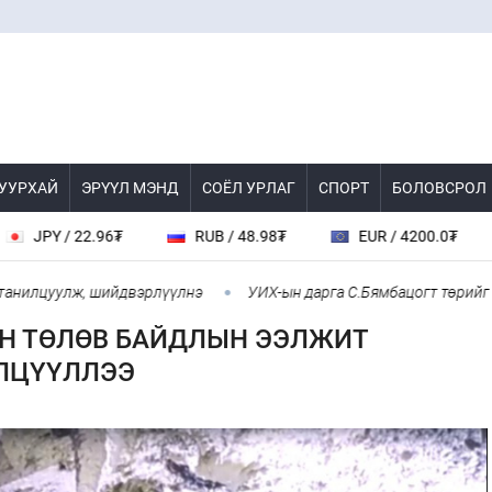
 УУРХАЙ
ЭРҮҮЛ МЭНД
СОЁЛ УРЛАГ
СПОРТ
БОЛОВСРОЛ
 22.96₮
RUB / 48.98₮
EUR / 4200.0₮
CHF 
уулж, шийдвэрлүүлнэ
УИХ-ын дарга С.Бямбацогт төрийг төлөөлө
Н ТӨЛӨВ БАЙДЛЫН ЭЭЛЖИТ
ЭЛЦҮҮЛЛЭЭ