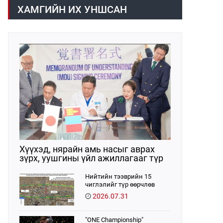
/02:30 цагт/ 7 вагон буюу 420 тонн
газраас танилцууллаа.
ХАМГИЙН ИХ УНШСАН
АИ-92 автобензин орж иржээ.
Хүүхэд, нярайн амь насыг аврах
зүрх, уушгины үйл ажиллагааг түр
орлон дэмжих ЭКМО технологийг
ЭХЭМҮТ-д нэвтрүүлнэ
Нийтийн тээврийн 15
чиглэлийг түр өөрчлөв
2026.07.31
"ONE Championship"