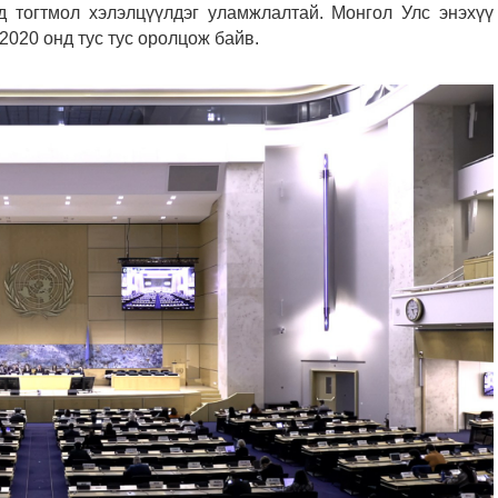
д тогтмол хэлэлцүүлдэг уламжлалтай. Монгол Улс энэхүү
2020 онд тус тус оролцож байв.