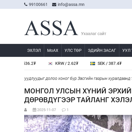
99100661
info@assa.mn
ЭХЛЭЛ
МоАХ
УЛС ТӨР
ЭДИЙН ЗАСАГ
УУЛ
/ 536.2₮
KRW / 2.62₮
SEK / 387.4₮
JPY /
й асуудлуудыг долоо хоног бүр Засгийн газрын хуралдаанд танилц
МОНГОЛ УЛСЫН ХҮНИЙ ЭРХИЙ
ДӨРӨВДҮГЭЭР ТАЙЛАНГ ХЭЛ
2025-11-07
1