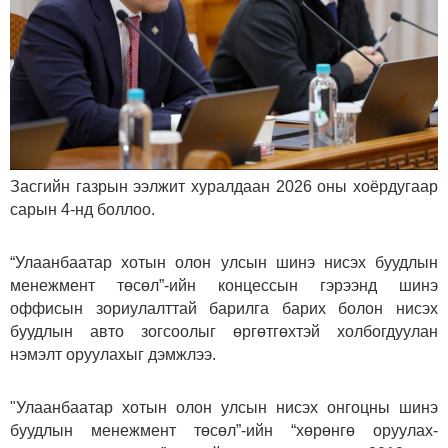
Засгийн газрын ээлжит хуралдаан 2026 оны хоёрдугаар
сарын 4-нд боллоо.
“Улаанбаатар хотын олон улсын шинэ нисэх буудлын
менежмент төсөл”-ийн концессын гэрээнд шинэ
оффисын зориулалттай барилга барих болон нисэх
буудлын авто зогсоолыг өргөтгөхтэй холбогдуулан
нэмэлт оруулахыг дэмжлээ.
"Улаанбаатар хотын олон улсын нисэх онгоцны шинэ
буудлын менежмент төсөл”-ийн “хөрөнгө оруулах-