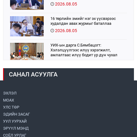
2026.08.05
16 төрлийн эмийг нэг эх үүсвэрээс
худалдан авах журмыг баталлаа
2026.08.05
УИХ-ын дарга С.Бямбацогт:
Хэлэлцүүлгээс илүү хэрэгжилт,
амлалтаас илүү бодит үр дүн чухал
2026.08.04
САНАЛ АСУУЛГА
Монголбанк 7 дугаар сард 1,439.2 кг үнэт
металл худалдан авлаа
2026.08.05
ЭХЛЭЛ
МОАХ
Монгол Улс “COP17”-д “Тал хээрийн
төлөвлөгөө”-гөө танилцуулна
УЛС ТӨР
2026.08.05
ЭДИЙН ЗАСАГ
УУЛ УУРХАЙ
Нийслэлийн Засаг дарга бөгөөд
ЭРҮҮЛ МЭНД
Улаанбаатар хотын Захирагч
СОЁЛ УРЛАГ