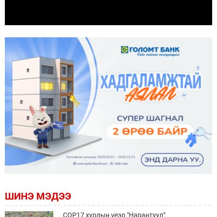
ШИНЭ МЭДЭЭ
COP17 хурлын үеэр "Нарантуул",