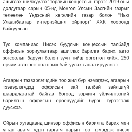
ашиглах-шилжүүлэх” төрлийн концессын гэрээг 2019 оны
долдугаар сарын 05-нд Монгол Улсын Засгийн газрыг
төлөөлөн Үндэсний хөгжлийн газар болон “Нью
Улаанбаатар интернэйшнл эйрпорт” ХХК хооронд
байгуулсан.
Тус компаниас Нисэх буудлын концессын талбайд
оффисын зориулалтаар ашиглах барилга барих, авто
зогсоолыг баруун болон зүүн тийш өргөтгөл хийж, 250
орчим авто зогсоол нэмж байгуулах санал ирүүлжээ.
Агаарын тээвэрлэгчдийн тоо жил бүр нэмэгдэж, агаарын
тээвэрлэгчдэд оффисын зай талбай зайлшгүй
шаардлагатай байгаа бөгөөд зорчигч үйлчилгээний
барилгын оффисын өрөөнүүдийг бүрэн түрээсэлж
дуусжээ.
Ойрын хугацаанд шинээр оффисын барилга барих мөн
угтан авагч, үдэн гаргагч нарын тоо нэмэгдэж нисэх