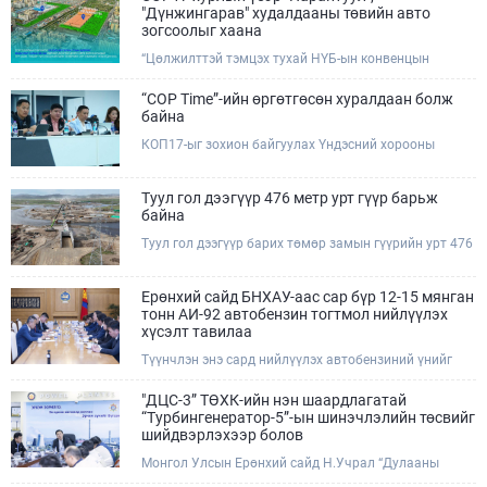
"Дүнжингарав" худалдааны төвийн авто
зогсоолыг хаана
“Цөлжилттэй тэмцэх тухай НҮБ-ын конвенцын
Талуудын 17 дугаар Бага хурал (COP17)” наймдугаар
сарын 17-28-ны өдрүүдэд Улаанбаатар хотод зохион
“COP Time”-ийн өргөтгөсөн хуралдаан болж
байгуулагдана.Хурлын үеэр Нарантуул, Дүнжингарав
байна
худалдааны төвүүдийн авто зогсоолыг түр хааж,
КОП17-ыг зохион байгуулах Үндэсний хорооны
тухайн чиглэлд нийтийн тээврийн хүртээмжийг
Ажлын албанаас хурлын бэлтгэл ажлын явц, уялдаа
нэмэгдүүлнэ.
холбоог хангах хүрээнд Бямба гараг бүр “COP Time”
дотоод хуралдааныг тогтмол зохион байгуулж ирсэн
Туул гол дээгүүр 476 метр урт гүүр барьж
билээ.Өнөөдөр “COP Time”-ийн сүүлийн хуралдааныг
байна
өргөтгөсөн хэлбэрээр зохион байгуулж байгаа
Туул гол дээгүүр барих төмөр замын гүүрийн урт 476
бөгөөд үүнд Үндэсний хорооны дэргэдэх дэд
метр бөгөөд барилгын ажил ид өрнөж байна.Энэ
хороодын гишүүд оролцож байна.
хэсэгт баригдах бетонон гүүр нь төмөр замын
хөдөлгөөнийг найдвартай, тасралтгүй нэвтрүүлэх
Ерөнхий сайд БНХАУ-аас сар бүр 12-15 мянган
чухал байгууламж бөгөөд уг ажлыг "Очирням" ХХК,
тонн АИ-92 автобензин тогтмол нийлүүлэх
"Тэргүүн саруул зам" ХХК, "Хотгорзам" ХХК зэрэг
хүсэлт тавилаа
таван компани гүйцэтгэж байна.
Түүнчлэн энэ сард нийлүүлэх автобензиний үнийг
олон улсын зах зээлийн ханшаас өндөр, үнийг
бууруулах боломжийг судлахыг хүслээ. Тэрбээр
"ДЦС-3” ТӨХК-ийн нэн шаардлагатай
Монгол Улсад үүсээд буй шатахууны нөхцөл байдлыг
“Турбингенератор-5”-ын шинэчлэлийн төсвийг
шийдвэрлэхэд Иж бүрэн стратегийн түншлэл бүхий
шийдвэрлэхээр болов
БНХАУ-ын тал дэмжлэг үзүүлэх талаар БНХАУ-ын
Монгол Улсын Ерөнхий сайд Н.Учрал “Дулааны
Бүх Хятадын Ардын их хурлын дарга Жао Лөжи,
гуравдугаар цахилгаан станц” ТӨХК-д өнөөдөр
Төрийн зөвлөлийн Ерөнхий сайд Ли Чян болон