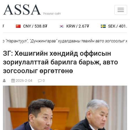
₮
CNY / 538.8₮
KRW / 2.67₮
SEK / 401.7₮
 "Нарантуул", "Дүнжингарав" худалдааны төвийн авто зогсоолыг хаа
ЗГ: Хөшигийн хөндийд оффисын
зориулалттай барилга барьж, авто
зогсоолыг өргөтгөнө
2026-2-04
0