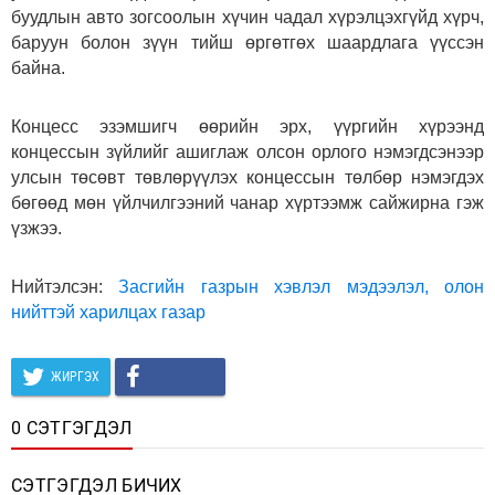
буудлын авто зогсоолын хүчин чадал хүрэлцэхгүйд хүрч,
баруун болон зүүн тийш өргөтгөх шаардлага үүссэн
байна.
Концесс эзэмшигч өөрийн эрх, үүргийн хүрээнд
концессын зүйлийг ашиглаж олсон орлого нэмэгдсэнээр
улсын төсөвт төвлөрүүлэх концессын төлбөр нэмэгдэх
бөгөөд мөн үйлчилгээний чанар хүртээмж сайжирна гэж
үзжээ.
Нийтэлсэн:
Засгийн газрын хэвлэл мэдээлэл, олон
нийттэй харилцах газар
ЖИРГЭХ
0 СЭТГЭГДЭЛ
СЭТГЭГДЭЛ БИЧИХ