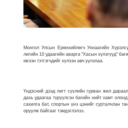
Монгол Улсын Ерөнхийлөгч Ухнаагийн Хүрэлс
лигийн 10 удаагийн аварга “Хасын хүлэгүүд” баг
ивээн тэтгэгчдийг хүлээн авч уулзлаа.
Үндэсний дээд лигт сүүлийн гурван жил дараа
дахь удаагаа түрүүлсэн багийн нийт хамт олонд
сахилга бат, спортын үнэ цэнийг сурталчлан т
оруулж байгааг тэмдэглэлээ.