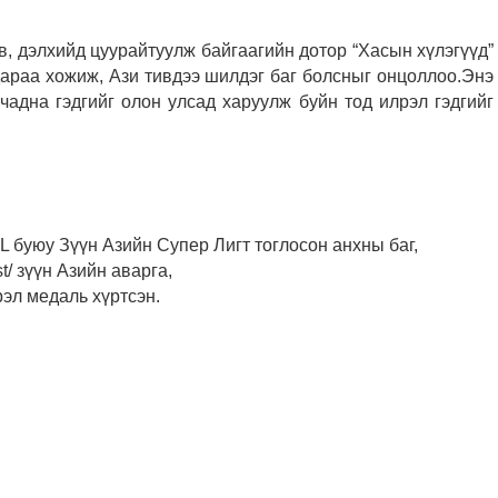
, дэлхийд цуурайтуулж байгаагийн дотор “Хасын хүлэгүүд”
дараа хожиж, Ази тивдээ шилдэг баг болсныг онцоллоо.
Энэ
чадна гэдгийг олон улсад харуулж буйн тод илрэл гэдгийг
L буюу Зүүн Азийн Супер Лигт тоглосон анхны баг,
/ зүүн Азийн аварга,
рэл медаль хүртсэн.