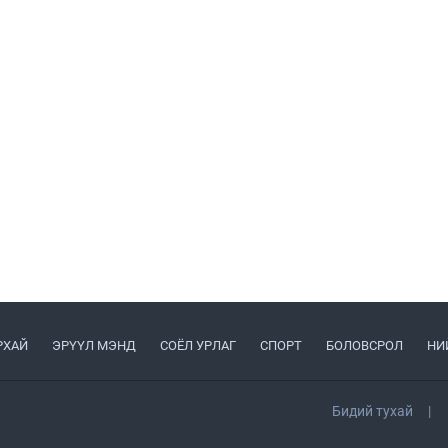
РХАЙ
ЭРҮҮЛ МЭНД
СОЁЛ УРЛАГ
СПОРТ
БОЛОВСРОЛ
НИ
Бидий тухай