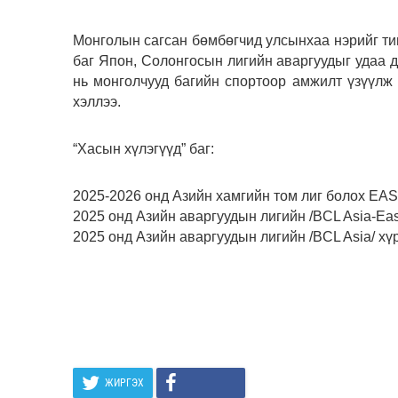
Монголын сагсан бөмбөгчид улсынхаа нэрийг тив
баг Япон, Солонгосын лигийн аваргуудыг удаа 
нь монголчууд багийн спортоор амжилт үзүүлж 
хэллээ.
“Хасын хүлэгүүд” баг:
2025-2026 онд Азийн хамгийн том лиг болох EAS
2025 онд Азийн аваргуудын лигийн /BCL Asia-East
2025 онд Азийн аваргуудын лигийн /BCL Asia/ хү
ЖИРГЭХ