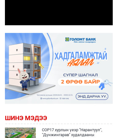
ШИНЭ МЭДЭЭ
COP17 хурлын үеэр "Нарантуул",
"Дүнжингарав" худалдааны