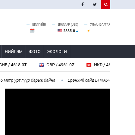
БИЛГИЙН
ДОЛЛАР (USD)
УЛААНБААТАР
2885.0
НИЙГЭМ
ФОТО
ЭКОЛОГИ
18.0₮
GBP / 4961.0₮
HKD / 462.1₮
CAD / 
 урт гүүр барьж байна
Ерөнхий сайд БНХАУ-аас сар бүр 12-15 м