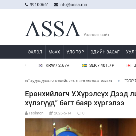
99100661
info@assa.mn
ЭХЛЭЛ
МоАХ
УЛС ТӨР
ЭДИЙН ЗАСАГ
УУЛ
38.8₮
KRW / 2.67₮
SEK / 401.7₮
JPY / 23.
ингарав" худалдааны төвийн авто зогсоолыг хаана
“COP Time”-
Ерөнхийлөгч У.Хүрэлсүх Дээд л
хүлэгүүд” багт баяр хүргэлээ
Tsolmon
2026-5-14
0