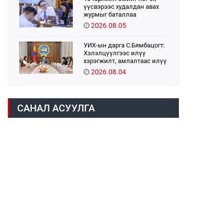
үүсвэрээс худалдан авах
журмыг баталлаа
2026.08.05
УИХ-ын дарга С.Бямбацогт:
Хэлэлцүүлгээс илүү
хэрэгжилт, амлалтаас илүү
бодит үр дүн чухал
2026.08.04
Монголбанк 7 дугаар сард
1,439.2 кг үнэт металл
САНАЛ АСУУЛГА
худалдан авлаа
2026.08.05
Монгол Улс “COP17”-д “Тал
хээрийн төлөвлөгөө”-гөө
танилцуулна
2026.08.05
Нийслэлийн Засаг дарга
бөгөөд Улаанбаатар хотын
Захирагч Б.Пүрэвдагва ХУД-
ийн 12,13, 14-р хорооны үер,
2026.08.04
усны эрсдэлтэй цэгүүдэд