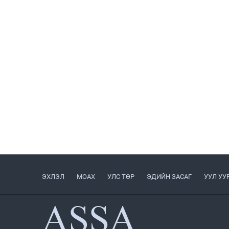
ЭХЛЭЛ
МОАХ
УЛС ТӨР
ЭДИЙН ЗАСАГ
УУЛ УУ