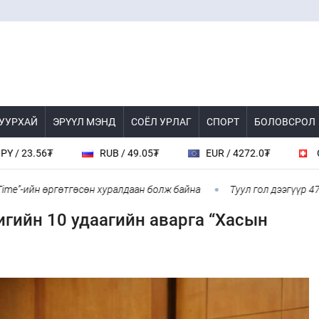
 УУРХАЙ
ЭРҮҮЛ МЭНД
СОЁЛ УРЛАГ
СПОРТ
БОЛОВСРОЛ
56₮
RUB / 49.05₮
EUR / 4272.0₮
CHF / 46
ийн өргөтгөсөн хуралдаан болж байна
Туул гол дээгүүр 476 метр
игийн 10 удаагийн аварга “Хасын