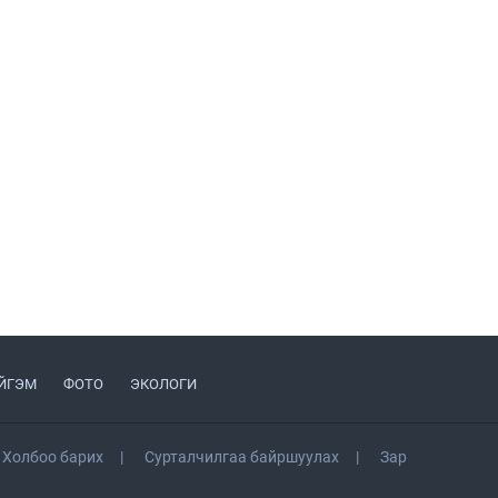
ажиллалаа
УИХ-ын асуулгын цагийг
гурван удаа зохион
байгуулж, гишүүдийн
асуултыг Ерөнхий сайдад
2026.08.04
хүргүүлж, цахим хуудаст
байршуулжээ
Улаанбаатарт өдөртөө 28
хэм дулаан
2026.08.04
П.Цэлмэг жюү жицүгийн
Дэлхийн цомын аварга
боллоо
2026.08.04
Татварын өртэй шатахуун
импортлогч аан-үүдийн
дансыг битүүмжлэхгүй
ЙГЭМ
ФОТО
ЭКОЛОГИ
2026.08.06
Н.Номтойбаяр: Аймгуудад
Холбоо барих
Сурталчилгаа байршуулах
Зар
тулгамдаж буй асуудлуудыг
долоо хоног бүр Засгийн
газрын хуралдаанд