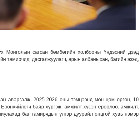
үх Монголын сагсан бөмбөгийн холбооны Үндэсний дээд
ийн тамирчид, дасгалжуулагч, арын албаныхан, багийн эзэд,
лан аваргалж, 2025-2026 оны тэмцээнд мөн цом өргөн, 10
 Ерөнхийлөгч баяр хүргэж, амжилт хүсэн ерөөлөө. амжилт,
аниулахад баг тамирчдын үлгэр дуурайл онцгой хувь нэмэр